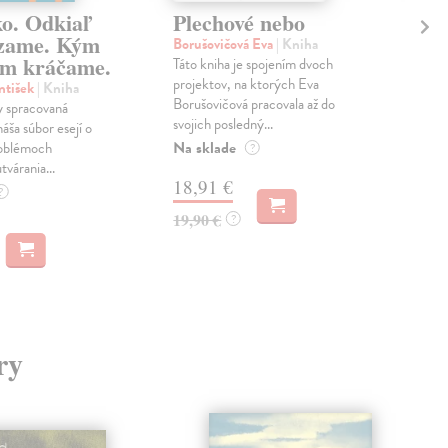
ko. Odkiaľ
Plechové nebo
Po
zame. Kým
Borušovičová Eva
| Kniha
Kun
m kráčame.
Táto kniha je spojením dvoch
Poma
projektov, na ktorých Eva
čty
ntišek
| Kniha
Borušovičová pracovala až do
naps
 spracovaná
svojich posledný...
česk
náša súbor esejí o
Na sklade
Na 
oblémoch
?
tvárania...
18,91 €
14
?
19,90 €
15,
?
ry