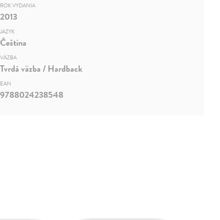
ROK VYDANIA
2013
JAZYK
Čeština
VÄZBA
Tvrdá väzba / Hardback
EAN
9788024238548