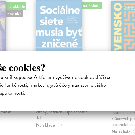
na sklade
na sklade
novinka
še cookies?
ho kníhkupectva Artforum využívame cookies slúžiace
ejisté
Sociálne siete musia
Slovens
e funkčnosti, marketingové účely a zaistenie vášho
byť zničené
prichád
spokojnosti.
sme. Ka
iha
Marec Samo
| Kniha
právěl o
Sociálne siete nám ubližujú ako
Mikloško Fra
o nejisté
jednotlivcom a kazia medziľudské
Monograficky
ý román
vzťahy, rozkladajú spoločnosť a
publikácia pri
def...
kľúčových pr
historického u
Na sklade
?
Na sklade