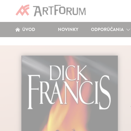
ÚVOD
NOVINKY
ODPORÚČANIA