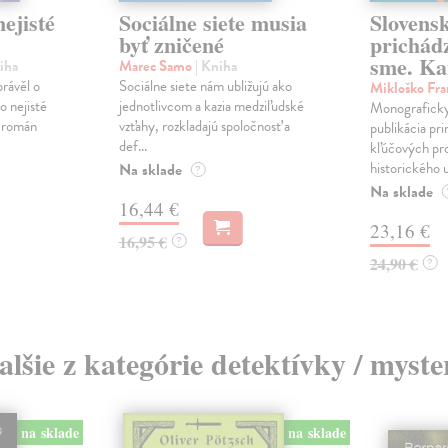
ejisté
Sociálne siete musia
Slovens
byť zničené
prichád
sme. Ka
iha
Marec Samo
| Kniha
právěl o
Sociálne siete nám ubližujú ako
Mikloško Fra
o nejisté
jednotlivcom a kazia medziľudské
Monograficky
ý román
vzťahy, rozkladajú spoločnosť a
publikácia pri
def...
kľúčových pr
historického u
Na sklade
?
Na sklade
16,44 €
23,16 €
16,95 €
?
24,90 €
?
alšie z kategórie detektívky / myste
na sklade
na sklade