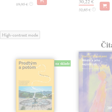
30,22 €
19,95 €
?
32,85 €
?
High-contrast mode
Čit
na sklade