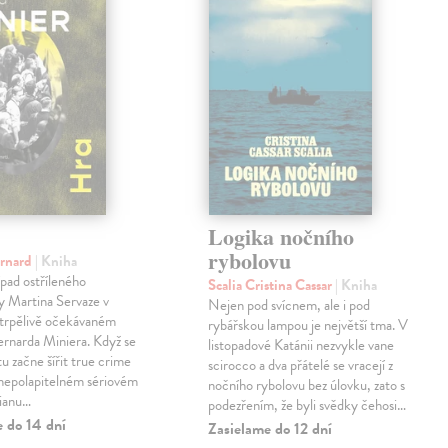
Logika nočního
rybolovu
ernard
| Kniha
pad ostříleného
Scalia Cristina Cassar
| Kniha
ty Martina Servaze v
Nejen pod svícnem, ale i pod
trpělivě očekávaném
rybářskou lampou je největší tma. V
Bernarda Miniera. Když se
listopadové Katánii nezvykle vane
tu začne šířit true crime
scirocco a dva přátelé se vracejí z
 nepolapitelném sériovém
nočního rybolovu bez úlovku, zato s
lianu…
podezřením, že byli svědky čehosi…
e do 14 dní
Zasielame do 12 dní