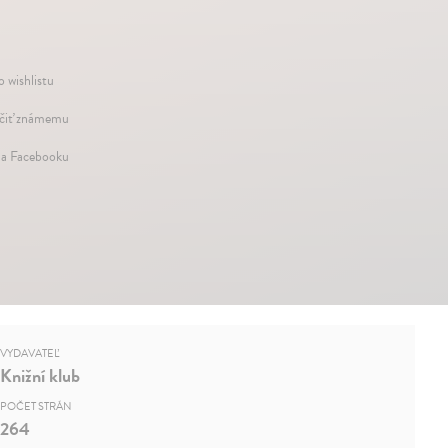
o wishlistu
iť známemu
na Facebooku
VYDAVATEĽ
Knižní klub
POČET STRÁN
264