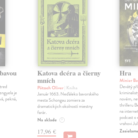
ábavou
Katova dcéra a čierny
Hra
mních
Minier B
tred
Devátý pří
Pötzsch Oliver
| Kniha
Lengyela je
kriminalis
Január 1663. Neďaleko bavorského
vá, pekná,
novém, ne
mesta Schongau zomiera za
thrilleru 
dramatických okolností miestny
na interne
farár.
podcast o
Na sklade
?
vrahovi Ju
Zasielam
17,96 €