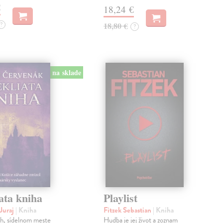
€
18,24 €
?
18,80 €
?
na sklade
ata kniha
Playlist
Juraj
| Kniha
Fitzek Sebastian
| Kniha
ch, sídelnom meste
Hudba je jej život a zoznam