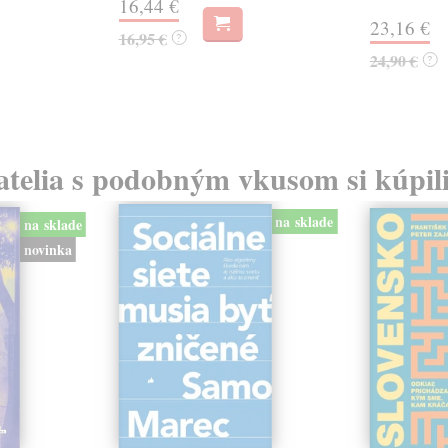
16,44 €
23,16 €
16,95 €
?
24,90 €
?
atelia s podobným vkusom si kúpili
na sklade
na sklade
novinka