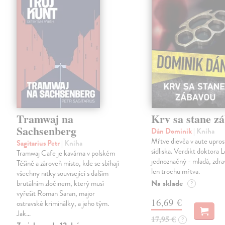
Tramwaj na
Krv sa stane z
Sachsenberg
Dán Dominik
| Kniha
Mŕtve dievča v aute upros
Sagitarius Petr
| Kniha
sídliska. Verdikt doktora 
Tramwaj Cafe je kavárna v polském
jednoznačný - mladá, zdra
Těšíně a zároveň místo, kde se sbíhají
len trochu mŕtva.
všechny nitky související s dalším
Na sklade
brutálním zločinem, který musí
?
vyřešit Roman Saran, major
16,69 €
ostravské kriminálky, a jeho tým.
Jak…
17,95 €
?