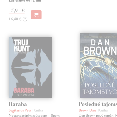
Zasielame do 12 dní
15,91 €
16,40 €
?
Baraba
Posledné tajom
Sagitarius Petr
| Kniha
Brown Dan
| Kniha
Nestandardním způsobem – šípem
Dan Brown nový román: 