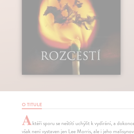
O TITULE
A
ktéři sporu se neštítí uchýlit k vydírání, a doko
však není vystaven jen Lee Morris, ale i jeho malísyno