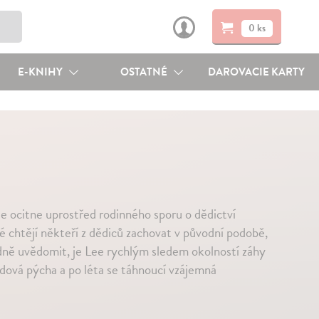
0 ks
E-KNIHY
OSTATNÉ
DAROVACIE KARTY
 se ocitne uprostřed rodinného sporu o dědictví
ré chtějí někteří z dědiců zachovat v původní podobě,
řádně uvědomit, je Lee rychlým sledem okolností záhy
rodová pýcha a po léta se táhnoucí vzájemná