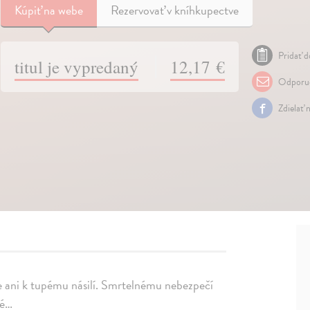
Kúpiť
na webe
Rezervovať v kníhkupectve
Pridať d
titul je vypredaný
12,17 €
Odporuč
Zdielať 
nce ani k tupému násilí. Smrtelnému nebezpečí
vé…