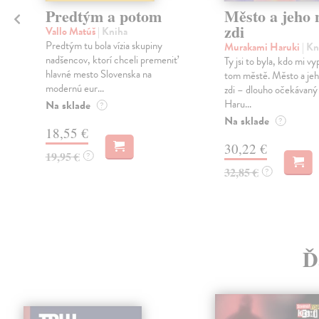
Predtým a potom
Město a jeho n
zdi
Vallo Matúš
| Kniha
Predtým tu bola vízia skupiny
Murakami Haruki
| Kn
nadšencov, ktorí chceli premeniť
Ty jsi to byla, kdo mi vy
hlavné mesto Slovenska na
tom městě. Město a jeh
modernú eur...
zdi – dlouho očekávan
Haru...
Na sklade
?
Na sklade
?
18,55 €
30,22 €
19,95 €
?
32,85 €
?
Ď