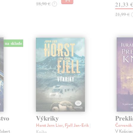
18,90 €
21,33 
?
21,99 €
na sklade
stvo
Výkriky
Prekli
Horst Jorn Lier, Fjell Jan-Erik
|
Červenák 
Robert
V Košicia
Kniha