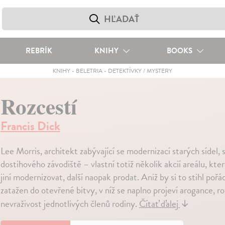
REBRÍK
KNIHY
BOOKS
KNIHY
-
BELETRIA
-
DETEKTÍVKY / MYSTERY
Rozcestí
Francis Dick
Lee Morris, architekt zabývající se modernizací starých sídel,
dostihového závodiště – vlastní totiž několik akcií areálu, kte
jiní modernizovat, další naopak prodat. Aniž by si to stihl po
zatažen do otevřené bitvy, v níž se naplno projeví arogance, 
nevraživost jednotlivých členů rodiny.
Čítať ďalej
↓