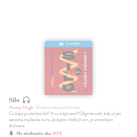
E-AUDIO
Silo
Howey Hugh
| Elektronická audiokniha
Co když je všechno lež? A co když není?!Objevte svět, kde už jen
samotná myšlenka na to, že byste chtěli jít ven, je smrtelným
zločinem.
Na stiahnutie ako
MP3