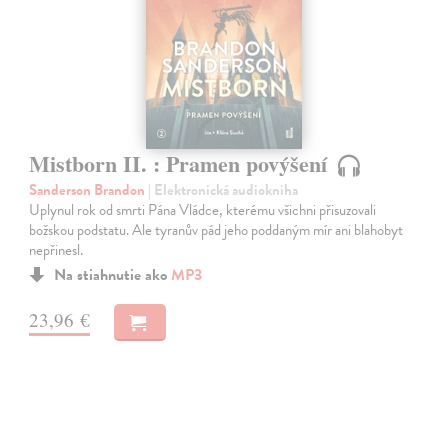
Mistborn II. : Pramen povýšení
Sanderson Brandon
| Elektronická audiokniha
Uplynul rok od smrti Pána Vládce, kterému všichni přisuzovali
božskou podstatu. Ale tyranův pád jeho poddaným mír ani blahobyt
nepřinesl.
Na stiahnutie ako
MP3
23,96 €