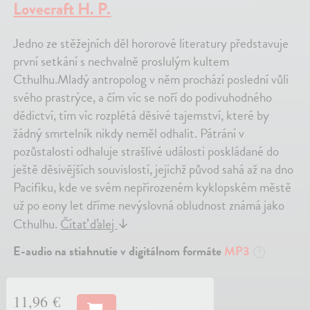
Lovecraft H. P.
Jedno ze stěžejních děl hororové literatury představuje
první setkání s nechvalně proslulým kultem
Cthulhu.Mladý antropolog v něm prochází poslední vůli
svého prastrýce, a čím víc se noří do podivuhodného
dědictví, tím víc rozplétá děsivé tajemství, které by
žádný smrtelník nikdy neměl odhalit. Pátrání v
pozůstalosti odhaluje strašlivé události poskládané do
ještě děsivějších souvislostí, jejichž původ sahá až na dno
Pacifiku, kde ve svém nepřirozeném kyklopském městě
už po eony let dříme nevýslovná obludnost známá jako
Cthulhu.
Čítať ďalej
↓
E-audio na stiahnutie v digitálnom formáte
MP3
?
11,96 €