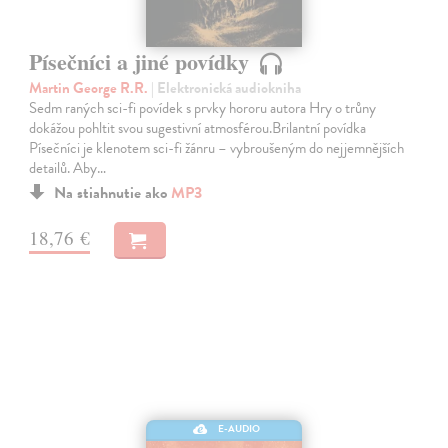
Písečníci a jiné povídky
Martin George R.R.
| Elektronická audiokniha
Sedm raných sci-fi povídek s prvky hororu autora Hry o trůny
dokážou pohltit svou sugestivní atmosférou.Brilantní povídka
Písečníci je klenotem sci-fi žánru – vybroušeným do nejjemnějších
detailů. Aby…
Na stiahnutie ako
MP3
18,76 €
E-AUDIO