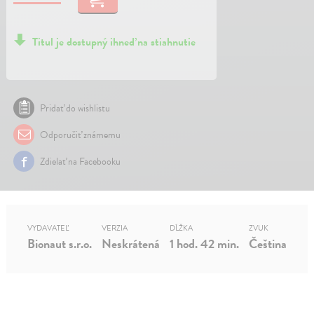
Titul je dostupný ihneď na stiahnutie
Pridať do wishlistu
Odporučiť známemu
Zdielať na Facebooku
VYDAVATEĽ
VERZIA
DĹŽKA
ZVUK
Bionaut s.r.o.
Neskrátená
1 hod. 42 min.
Čeština