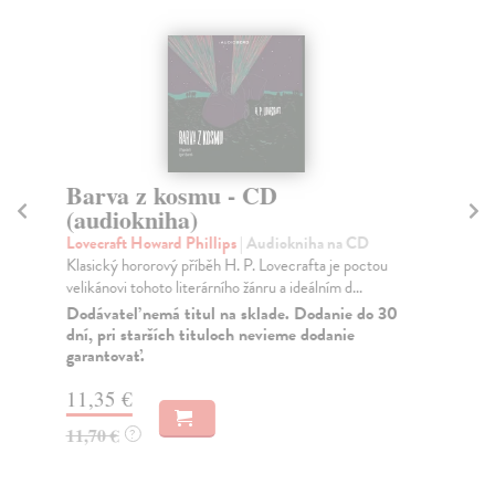
Barva z kosmu - CD
S
(audiokniha)
K
Lovecraft Howard Phillips
| Audiokniha na CD
Lov
Klasický hororový příběh H. P. Lovecrafta je poctou
Vrc
velikánovi tohoto literárního žánru a ideálním d...
hor
Dodávateľ nemá titul na sklade. Dodanie do 30
dní, pri starších tituloch nevieme dodanie
garantovať.
13
11,35 €
11,70 €
?