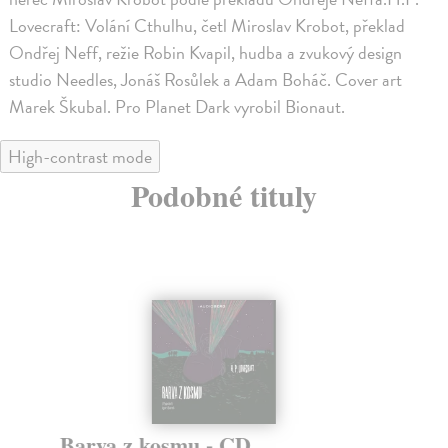
Lovecraft: Volání Cthulhu, četl Miroslav Krobot, překlad
Ondřej Neff, režie Robin Kvapil, hudba a zvukový design
studio Needles, Jonáš Rosůlek a Adam Boháč. Cover art
Marek Škubal. Pro Planet Dark vyrobil Bionaut.
High-contrast mode
Podobné tituly
Barva z kosmu - CD
S