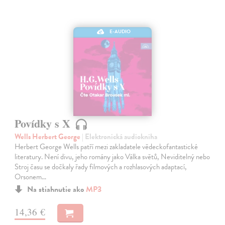
E-AUDIO
Povídky s X
Wells Herbert George
| Elektronická audiokniha
Herbert George Wells patří mezi zakladatele vědeckofantastické
literatury. Není divu, jeho romány jako Válka světů, Neviditelný nebo
Stroj času se dočkaly řady filmových a rozhlasových adaptací,
Orsonem…
Na stiahnutie ako
MP3
14,36 €