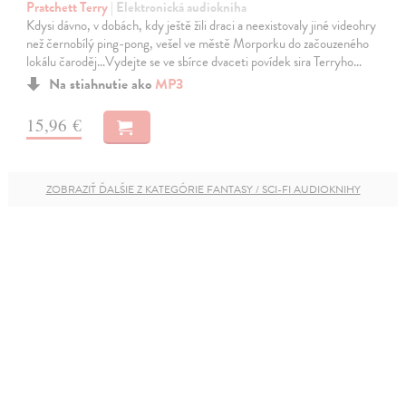
Pratchett Terry
| Elektronická audiokniha
Kdysi dávno, v dobách, kdy ještě žili draci a neexistovaly jiné videohry
než černobílý ping-pong, vešel ve městě Morporku do začouzeného
lokálu čaroděj…Vydejte se ve sbírce dvaceti povídek sira Terryho…
Na stiahnutie ako
MP3
15,96 €
ZOBRAZIŤ ĎALŠIE Z KATEGÓRIE FANTASY / SCI-FI AUDIOKNIHY