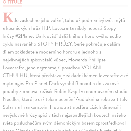
O TITULE
K
do zaslechne jeho volání, toho už podmanivý svět mýtů
a kosmických hrůz H.P. Lovecrafta nikdy nepustí.Stopy
hrůzy #2Planet Dark uvádí další knihu z hororového audio
cyklu nazvaného STOPY HRŮZY. Serie pokračuje dalším
dílem zakladatele moderního hororu a jednoho z
nejvlivnějších spisovatelů vůbec, Howarda Phillipse
Lovecrafta, jeho nejznámější povídkou VOLÁNÍ
CTHULHU, která představuje základní kámen lovecraftovské
mytologie. Pro Planet Dark vyrobil Bionaut a do zvukové
podoby zpracoval režisér Robin Kvapil v renomovaném studio
Needles, které je držitelem ocenění Audiokniha roku za tituly
Solaris a Frankenstein. Hutnou atmosféru cizích dimenzí i
nevýslovné hrůzy spící v těch nejzapadlejších koutech našeho
světa posluchačům svým démonickým basem zprostředkoval
herec Miroslav Krobot podle překladu Ondřeje Neffa.H.P.