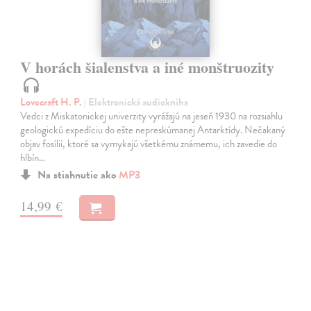
V horách šialenstva a iné monštruozity
Lovecraft H. P.
| Elektronická audiokniha
Vedci z Miskatonickej univerzity vyrážajú na jeseň 1930 na rozsiahlu
geologickú expedíciu do ešte nepreskúmanej Antarktídy. Nečakaný
objav fosílií, ktoré sa vymykajú všetkému známemu, ich zavedie do
hlbín…
Na stiahnutie ako
MP3
14,99 €