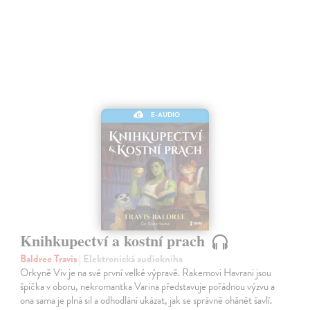
E-AUDIO
Knihkupectví a kostní prach
Baldree Travis
| Elektronická audiokniha
Orkyně Viv je na své první velké výpravě. Rakemovi Havrani jsou
špička v oboru, nekromantka Varina představuje pořádnou výzvu a
ona sama je plná sil a odhodlání ukázat, jak se správně ohánět šavlí.