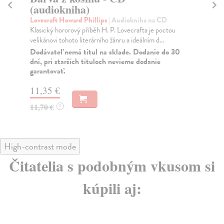
(audiokniha)
K
Lovecraft Howard Phillips
| Audiokniha na CD
Lov
Klasický hororový příběh H. P. Lovecrafta je poctou
Vrc
velikánovi tohoto literárního žánru a ideálním d...
hor
Dodávateľ nemá titul na sklade. Dodanie do 30
dní, pri starších tituloch nevieme dodanie
garantovať.
13
11,35 €
11,70 €
?
High-contrast mode
Čitatelia s podobným vkusom si
kúpili aj: