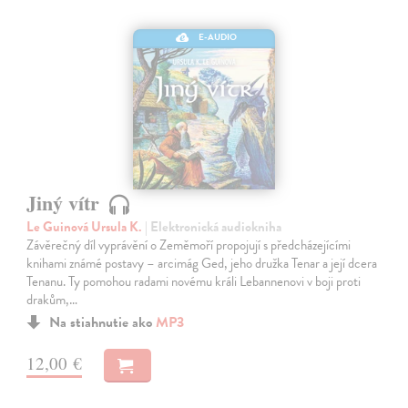
E-AUDIO
Jiný vítr
Le Guinová Ursula K.
| Elektronická audiokniha
Závěrečný díl vyprávění o Zeměmoří propojují s předcházejícími
knihami známé postavy – arcimág Ged, jeho družka Tenar a její dcera
Tenanu. Ty pomohou radami novému králi Lebannenovi v boji proti
drakům,…
Na stiahnutie ako
MP3
12,00 €