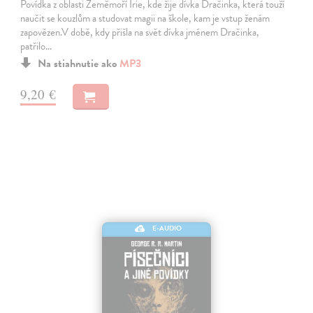
Povídka z oblasti Zeměmoří Irie, kde žije dívka Dračinka, která touží
naučit se kouzlům a studovat magii na škole, kam je vstup ženám
zapovězen.V době, kdy přišla na svět dívka jménem Dračinka,
patřilo…
Na stiahnutie ako
MP3
9,20 €
E-AUDIO