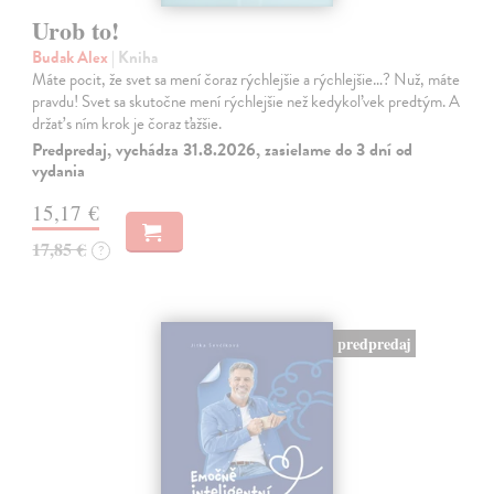
Urob to!
Budak Alex
| Kniha
Máte pocit, že svet sa mení čoraz rýchlejšie a rýchlejšie…? Nuž, máte
pravdu! Svet sa skutočne mení rýchlejšie než kedykoľvek predtým. A
držať s ním krok je čoraz ťažšie.
Predpredaj, vychádza 31.8.2026, zasielame do 3 dní od
vydania
15,17 €
17,85 €
?
predpredaj