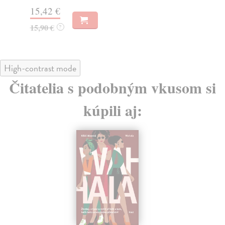
20,47 €
18
21,10 €
?
18
High-contrast mode
Čitatelia s podobným vkusom si
kúpili aj: