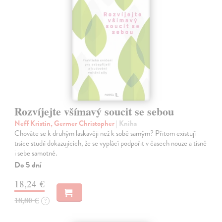
Rozvíjejte všímavý soucit se sebou
Neff Kristin, Germer Christopher
| Kniha
Chováte se k druhým laskavěji než k sobě samým? Přitom existují
tisíce studií dokazujících, že se vyplácí podpořit v časech nouze a tísně
i sebe samotné.
Do 5 dní
18,24 €
18,80 €
?