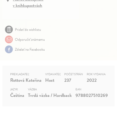
v kníhkupectvách
Pridať do wishlistu
Odporučiť známemu
Zdielať na Facebooku
PREKLADATEĽ
VYDAVATEĽ
POČET STRÁN
ROK VYDANIA
Rottová Kateřina
Host
237
2022
JAZYK
VÄZBA
EAN
Čeština
Tvrdá väzba / Hardback
9788027510269