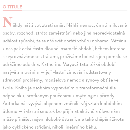
O TITULE
N
ěkdy náš život ztratí směr. Náhlá nemoc, úmrtí milované
osoby, rozchod, ztráta zaměstnání nebo jiná nepředvídatelná
událost způsobí, že se náš svět obrátí vzhůru nohama. Většinu
z nás pak čeká často dlouhé, osamělé období, během kterého
se vyrovnáváme se ztrátami, prožíváme bolest a jen pomalu se
odrážíme ode dna. Katherine Mayová tato těžká období
nazývá zimováním — její vlastní zimování odstartovaly
zdravotní problémy, manželova nemoc a synovy obtíže ve
škole. Kniha je osobním vyprávěním o transformační síle
odpočinku, protkaným poučeními z mytologie i přírody.
Autorka nás vyzývá, abychom změnili svůj vztah k obdobím
útlumu — i vlastní smutek lze přijímat aktivně a úlevu nám
může přinášet nejen hluboké ústraní, ale také chápání života
jako cyklického střídání, nikoli lineárního běhu.