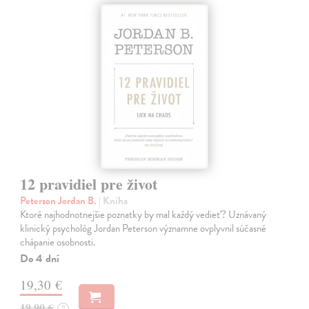
12 pravidiel pre život
Peterson Jordan B.
| Kniha
Ktoré najhodnotnejšie poznatky by mal každý vedieť? Uznávaný
klinický psychológ Jordan Peterson významne ovplyvnil súčasné
chápanie osobnosti.
Do 4 dní
19,30 €
19,90 €
?