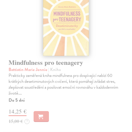
Mindfulness pro teenagery
Battistin Marie Jennie
| Kniha
Prakticky zaměřená kniha mindfulness pro dospívající nabízí 60
krátkých desetiminutových cvičení, která pomáhají zvládat stres,
zlepšovat soustředění a posilovat emoční rovnováhu v každodenním
životě.…
Do 5 dní
14,25 €
15,00 €
?