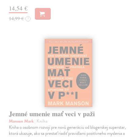
14,54 €
14,99 €
?
Jemné umenie mať veci v paži
Manson Mark
| Kniha
Kniha o osobnom rozvoji pre novú generáciu od blogerskej superstar,
ktorá ukazuje, ako sa prestať riadiť pravidlami pozitívneho myslenia a