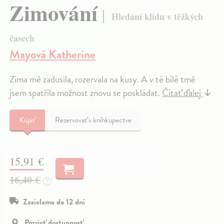
Zimování
Hledání klidu v těžkých
časech
Mayová Katherine
Zima mě zadusila, rozervala na kusy. A v té bílé tmě
jsem spatřila možnost znovu se poskládat.
Čítať ďalej
↓
Kúpiť
Rezervovať v kníhkupectve
15,91 €
16,40 €
?
Zasielame do 12 dní
Pozrieť dostupnosť