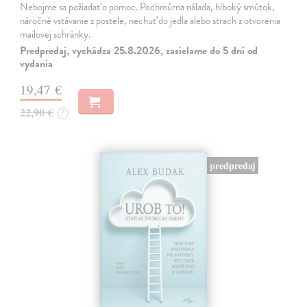
Nebojme sa požiadať o pomoc. Pochmúrna nálada, hlboký smútok,
náročné vstávanie z postele, nechuť do jedla alebo strach z otvorenia
mailovej schránky.
Predpredaj, vychádza 25.8.2026, zasielame do 5 dní od
vydania
19,47 €
22,90 €
?
predpredaj