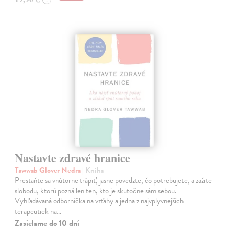
Nastavte zdravé hranice
Tawwab Glover Nedra
| Kniha
Prestaňte sa vnútorne trápiť, jasne povedzte, čo potrebujete, a zažite
slobodu, ktorú pozná len ten, kto je skutočne sám sebou.
Vyhľadávaná odborníčka na vzťahy a jedna z najvplyvnejších
terapeutiek na…
Zasielame do 10 dní