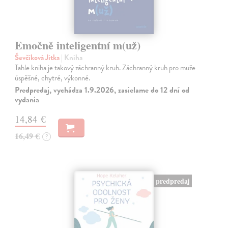
Emočně inteligentní m(už)
Ševčíková Jitka
| Kniha
Tahle kniha je takový záchranný kruh. Záchranný kruh pro muže
úspěšné, chytré, výkonné.
Predpredaj, vychádza 1.9.2026, zasielame do 12 dní od
vydania
14,84 €
16,49 €
?
predpredaj