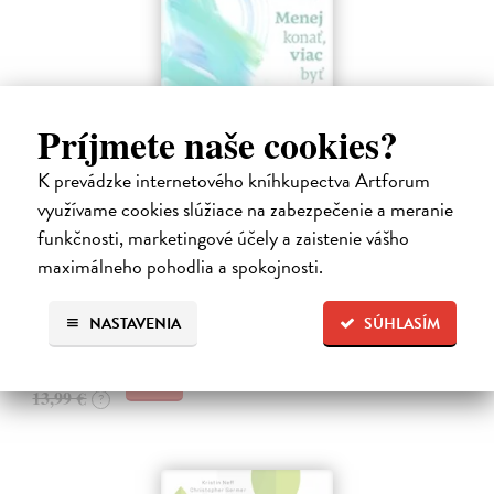
Príjmete naše cookies?
K prevádzke internetového kníhkupectva Artforum
využívame cookies slúžiace na zabezpečenie a meranie
Menej konať, viac byť
funkčnosti, marketingové účely a zaistenie vášho
Gajdošová Stanislava
| Kniha
maximálneho pohodlia a spokojnosti.
Strávila som roky vo väzení, žila som v zajatí výkonu. Vlastnú hodnotu
som nachádzala v tom, koľko toho zvládnem.
Dodávateľ nemá titul na sklade. Dodanie do cca. 30 dní.
NASTAVENIA
SÚHLASÍM
13,29 €
13,99 €
?