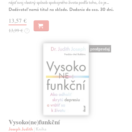
nájsť svoj vlastný spôsob spokojného života podľa toho, čo je…
Dodávateľ nemá titul na sklade. Dodanie do cca. 30 dní.
13,57 €
13,99 €
?
predpredaj
Vysoko(ne)funkční
Joseph Judith
| Kniha