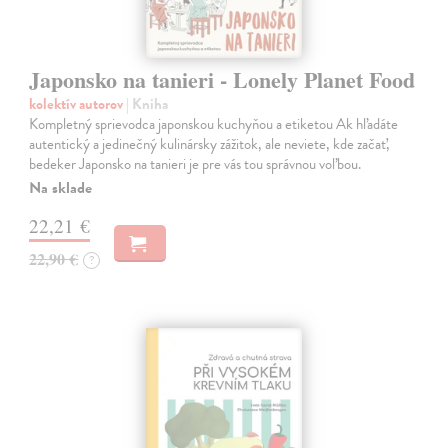
Japonsko na tanieri - Lonely Planet Food
kolektív autorov
| Kniha
Kompletný sprievodca japonskou kuchyňou a etiketou Ak hľadáte
autentický a jedinečný kulinársky zážitok, ale neviete, kde začať,
bedeker Japonsko na tanieri je pre vás tou správnou voľbou.
Na sklade
22,21 €
22,90 €
?