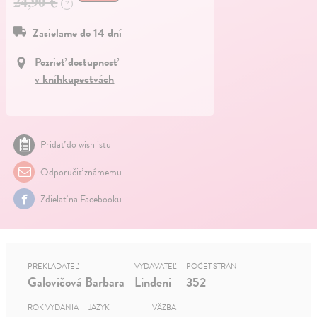
24,90 €
?
Zasielame do 14 dní
Pozrieť dostupnosť
v kníhkupectvách
Pridať do wishlistu
Odporučiť známemu
Zdielať na Facebooku
PREKLADATEĽ
VYDAVATEĽ
POČET STRÁN
Galovičová Barbara
Lindeni
352
ROK VYDANIA
JAZYK
VÄZBA