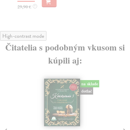
23,66 €
27
24,90 €
?
High-contrast mode
Čitatelia s podobným vkusom si
kúpili aj: