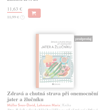
11,63 €
11,99 €
?
predpredaj
Zdravá a chutná strava při onemocnění
jater a žlučníku
Müller Sven-David, Lohmann Maria
| Kniha