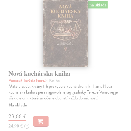
na sklade
Nová kuchárska kniha
Vansová Terézia (zost.)
| Kniha
Máte pravdu, knižný trh prekypuje kuchárskymi knihami. Nová
kuchárska kniha z pera najpovolanejšej gazdinky Terézie Vansovej je
však dielom, ktoré zaručene obohatí každú domácnosť.
Na sklade
23,66 €
24,90 €
?