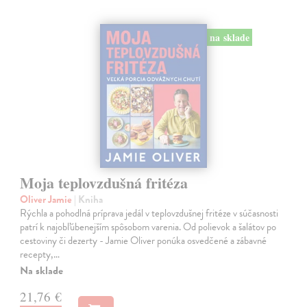
na sklade
Moja teplovzdušná fritéza
Oliver Jamie
| Kniha
Rýchla a pohodlná príprava jedál v teplovzdušnej fritéze v súčasnosti
patrí k najobľúbenejším spôsobom varenia. Od polievok a šalátov po
cestoviny či dezerty - Jamie Oliver ponúka osvedčené a zábavné
recepty,…
Na sklade
21,76 €