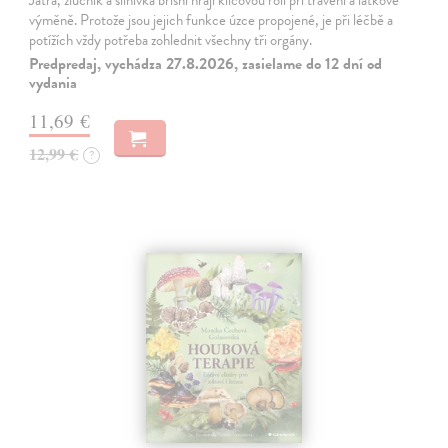
Játra, žlučník a slinivka břišní hrají klíčovou roli při trávení a látkové
výměně. Protože jsou jejich funkce úzce propojené, je při léčbě a
potížích vždy potřeba zohlednit všechny tři orgány.
Predpredaj, vychádza 27.8.2026, zasielame do 12 dní od
vydania
11,69 €
12,99 €
?