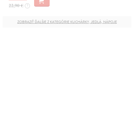
22,90 €
?
ZOBRAZIŤ ĎALŠIE Z KATEGÓRIE KUCHÁRKY, JEDLÁ, NÁPOJE