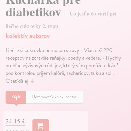
diabetikov
Čo jesť a čo variť pri
liečbe cukrovky 2. typu
kolektív autorov
Liečte si cukrovku pomocou stravy - Viac než 220
receptov na zdravšie raňajky, obedy a večere. - Rýchly
prehľad výživových údajov, ktorý vám pomôže udržať
pod kontrolou príjem kalórií, sacharidov, tuku a soli.
Čítať ďalej
↓
Kúpiť
Rezervovať v kníhkupectve
24,15 €