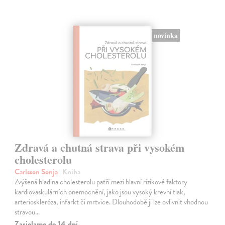
novinka
Zdravá a chutná strava při vysokém
cholesterolu
Carlsson Sonja
| Kniha
Zvýšená hladina cholesterolu patří mezi hlavní rizikové faktory
kardiovaskulárních onemocnění, jako jsou vysoký krevní tlak,
arterioskleróza, infarkt či mrtvice. Dlouhodobě ji lze ovlivnit vhodnou
stravou…
Zasielame do 14 dní