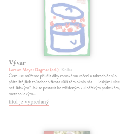
Vývar
Lorenz-Meyer Dagmar (ed.)
| Kniha
Čemu se můžeme přiučit díky romskému vaření a zahradničení o
přátelštějších způsobech života vůči těm okolo nás — lidským i více-
než-lidským? Jak se postavit ke zdědeným kulinářským praktikám,
metabolickým…
titul je vypredaný