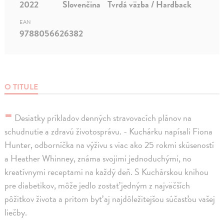
2022
Slovenčina
Tvrdá väzba / Hardback
EAN
9788056626382
O TITULE
-
Desiatky príkladov denných stravovacích plánov na
schudnutie a zdravú životosprávu. - Kuchárku napísali Fiona
Hunter, odborníčka na výživu s viac ako 25 rokmi skúseností
a Heather Whinney, známa svojimi jednoduchými, no
kreatívnymi receptami na každý deň. S Kuchárskou knihou
pre diabetikov, môže jedlo zostať jedným z najväčších
pôžitkov života a pritom byť aj najdôležitejšou súčasťou vašej
liečby.