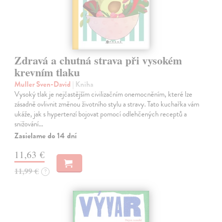
Zdravá a chutná strava při vysokém
krevním tlaku
Muller Sven-David
| Kniha
Vysoký tlak je nejčastějším civilizačním onemocněním, které lze
zásadně ovlivnit změnou životního stylu a stravy. Tato kuchařka vám
ukáže, jak s hypertenzí bojovat pomocí odlehčených receptů a
snižování…
Zasielame do 14 dní
11,63 €
11,99 €
?