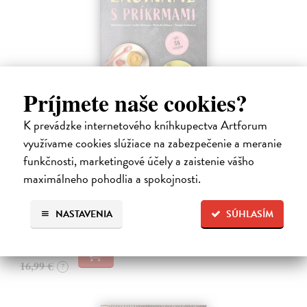
Príjmete naše cookies?
K prevádzke internetového kníhkupectva Artforum
Začíname s príkrmami
využívame cookies slúžiace na zabezpečenie a meranie
Tkáčová Judita, Pivrncová Eliška, Kuřátková Petra, Vrábelová
funkčnosti, marketingové účely a zaistenie vášho
Tereza
| Kniha
Prvé jedlo dieťatka je preň tým najdôležitejším míľnikom. A pre
maximálneho pohodlia a spokojnosti.
rodičov zas veľkým orieškom.
Čaká sa dotlač, vychádza 11.9.2026, zasielame do 12 dní od
NASTAVENIA
SÚHLASÍM
dotlače
16,48 €
16,99 €
?