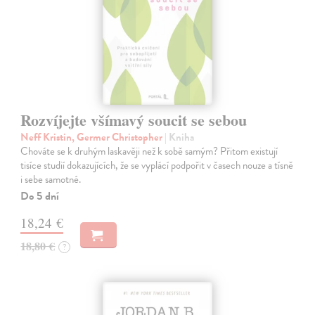
Rozvíjejte všímavý soucit se sebou
Neff Kristin, Germer Christopher
| Kniha
Chováte se k druhým laskavěji než k sobě samým? Přitom existují
tisíce studií dokazujících, že se vyplácí podpořit v časech nouze a tísně
i sebe samotné.
Do 5 dní
18,24 €
18,80 €
?