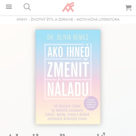
KNIHY
-
ŽIVOTNÝ ŠTÝL A ZDRAVIE
-
MOTIVAČNÁ LITERATÚRA