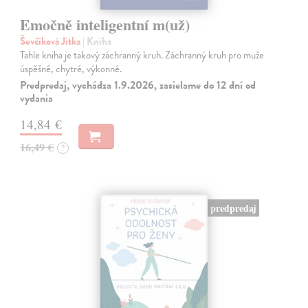
Emočně inteligentní m(už)
Ševčíková Jitka
| Kniha
Tahle kniha je takový záchranný kruh. Záchranný kruh pro muže
úspěšné, chytré, výkonné.
Predpredaj, vychádza 1.9.2026, zasielame do 12 dní od
vydania
14,84 €
16,49 €
?
predpredaj