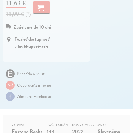
11,63 €
11,99 €
?
Zasielame do 10 dní
Pozrieť dostupnosť
v kníhkupectvách
Pridať do wishlistu
Odporučiť známemu
Zdielať na Facebooku
VYDAVATEĽ
POČET STRÁN
ROK VYDANIA
JAZYK
Eastone Books
144
2022
Slovenčina