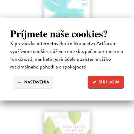
Príjmete naše cookies?
K prevádzke internetového kníhkupectva Artforum
Menej konať, viac byť
využívame cookies slúžiace na zabezpečenie a meranie
Gajdošová Stanislava
| Kniha
Strávila som roky vo väzení, žila som v zajatí výkonu. Vlastnú hodnotu
funkčnosti, marketingové účely a zaistenie vášho
som nachádzala v tom, koľko toho zvládnem.
maximálneho pohodlia a spokojnosti.
Dodávateľ nemá titul na sklade. Dodanie do cca. 30 dní.
13,29 €
NASTAVENIA
SÚHLASÍM
13,99 €
?