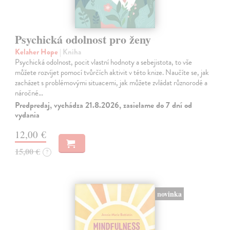
Psychická odolnost pro ženy
Kelaher Hope
| Kniha
Psychická odolnost, pocit vlastní hodnoty a sebejistota, to vše
můžete rozvíjet pomocí tvůrčích aktivit v této knize. Naučíte se, jak
zacházet s problémovými situacemi, jak můžete zvládat různorodé a
náročné…
Predpredaj, vychádza 21.8.2026, zasielame do 7 dní od
vydania
12,00 €
15,00 €
?
novinka