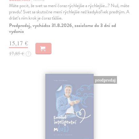
Máte pocit, že svet sa mení čoraz rýchlejšie a rýchlejšie…? Nuž, máte
pravdu! Svet sa skutočne mení rýchlejšie než kedykoľvek predtým. A
držať s ním krok je čoraz ťažšie.
Predpredaj, vychádza 31.8.2026, zasielame do 3 dní od
vydania
15,17 €
17,85 €
?
predpredaj