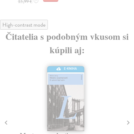
16
15,99 €
?
High-contrast mode
Čitatelia s podobným vkusom si
kúpili aj:
E-KNIHA
A
Mi