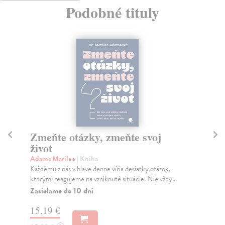
Podobné tituly
Zmeňte otázky, zmeňte svoj
Ak
život
Ki
Spr
Adams Marilee
| Kniha
pri
Každému z nás v hlave denne víria desiatky otázok,
nap
ktorými reagujeme na vzniknuté situácie. Nie vždy...
Za
Zasielame do 10 dní
16
15,19 €