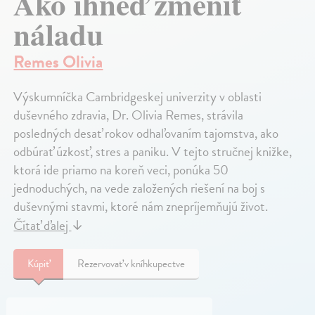
Ako ihneď zmeniť
náladu
Remes Olivia
Výskumníčka Cambridgeskej univerzity v oblasti
duševného zdravia, Dr. Olivia Remes, strávila
posledných desať rokov odhaľovaním tajomstva, ako
odbúrať úzkosť, stres a paniku. V tejto stručnej knižke,
ktorá ide priamo na koreň veci, ponúka 50
jednoduchých, na vede založených riešení na boj s
duševnými stavmi, ktoré nám znepríjemňujú život.
Čítať ďalej
↓
Kúpiť
Rezervovať v kníhkupectve