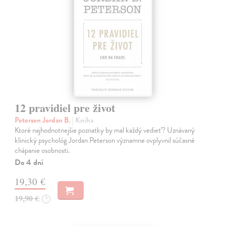
12 pravidiel pre život
Peterson Jordan B.
| Kniha
Ktoré najhodnotnejšie poznatky by mal každý vedieť? Uznávaný
klinický psychológ Jordan Peterson významne ovplyvnil súčasné
chápanie osobnosti.
Do 4 dní
19,30 €
19,90 €
?