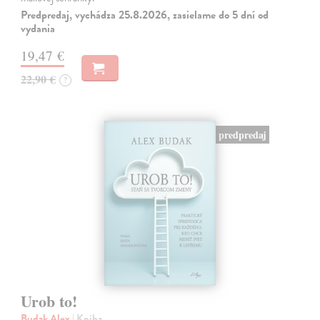
Predpredaj, vychádza 25.8.2026, zasielame do 5 dní od
vydania
19,47 €
22,90 €
?
predpredaj
Urob to!
Budak Alex
| Kniha