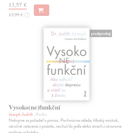
13,57 €
13,99 €
?
predpredaj
Vysoko(ne)funkční
Joseph Judith
| Kniha
Nebojme sa požiadať o pomoc. Pochmúrna nálada, hlboký smútok,
náročné vstávanie z postele, nechuť do jedla alebo strach z otvorenia
mailovej schránky.