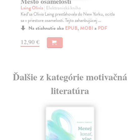
Mesto osamelosti
Oce
Laing Olivia
| Elektronická kniha
Kat
Keď sa Olivia Laing presťahovala do New Yorku, ocitla
Za
sa v priestore osamelosti. Tejto zahanbujúcej ...
17
Na stiahnutie ako
EPUB
,
MOBI
a
PDF
17
12,90 €
Ďalšie z kategórie motivačná
literatúra