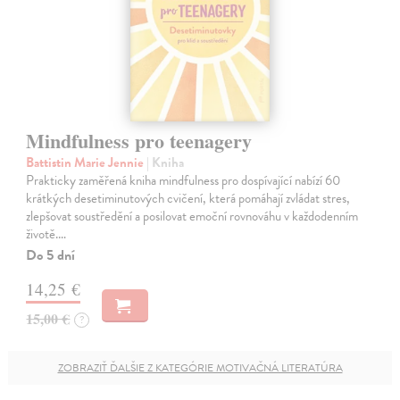
Mindfulness pro teenagery
Battistin Marie Jennie
| Kniha
Prakticky zaměřená kniha mindfulness pro dospívající nabízí 60
krátkých desetiminutových cvičení, která pomáhají zvládat stres,
zlepšovat soustředění a posilovat emoční rovnováhu v každodenním
životě.…
Do 5 dní
14,25 €
15,00 €
?
ZOBRAZIŤ ĎALŠIE Z KATEGÓRIE MOTIVAČNÁ LITERATÚRA