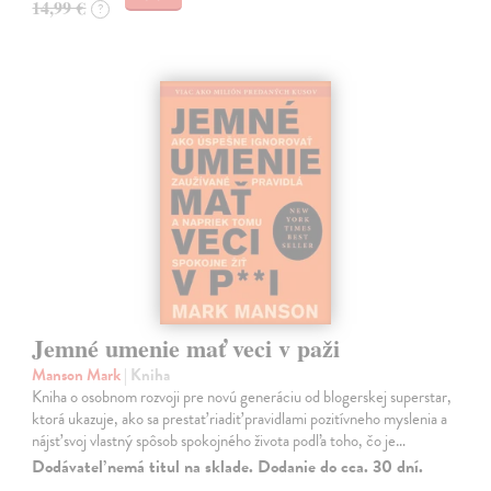
14,99 €
?
Jemné umenie mať veci v paži
Manson Mark
| Kniha
Kniha o osobnom rozvoji pre novú generáciu od blogerskej superstar,
ktorá ukazuje, ako sa prestať riadiť pravidlami pozitívneho myslenia a
nájsť svoj vlastný spôsob spokojného života podľa toho, čo je…
Dodávateľ nemá titul na sklade. Dodanie do cca. 30 dní.