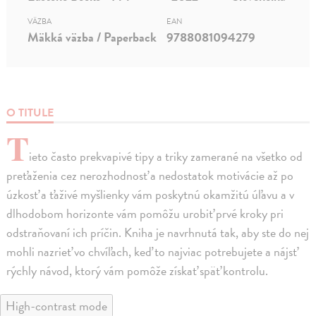
VÄZBA
EAN
Mäkká väzba / Paperback
9788081094279
O TITULE
T
ieto často prekvapivé tipy a triky zamerané na všetko od
preťaženia cez nerozhodnosť a nedostatok motivácie až po
úzkosť a ťaživé myšlienky vám poskytnú okamžitú úľavu a v
dlhodobom horizonte vám pomôžu urobiť prvé kroky pri
odstraňovaní ich príčin. Kniha je navrhnutá tak, aby ste do nej
mohli nazrieť vo chvíľach, keď to najviac potrebujete a nájsť
rýchly návod, ktorý vám pomôže získať späť kontrolu.
High-contrast mode