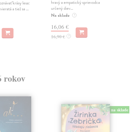
hravý a empatický sprievodca
na o
oznávať krásy lesa:
určený diev...
Klári
ieratá a tiež sa ...
Na sklade
Zas
?
16,06 €
9,
16,90 €
9,9
?
6 rokov
na sklade