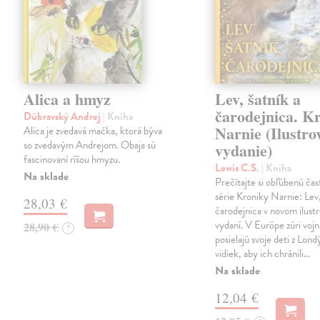
Alica a hmyz
Lev, šatník a
čarodejnica. K
Dúbravský Andrej
| Kniha
Narnie (Ilustro
Alica je zvedavá mačka, ktorá býva
so zvedavým Andrejom. Obaja sú
vydanie)
fascinovaní ríšou hmyzu.
Lewis C.S.
| Kniha
Na sklade
Prečítajte si obľúbenú čas
série Kroniky Narnie: Lev,
28,03 €
čarodejnica v novom ilus
vydaní. V Európe zúri vojn
28,90 €
?
posielajú svoje deti z Lond
vidiek, aby ich chránili…
Na sklade
12,04 €