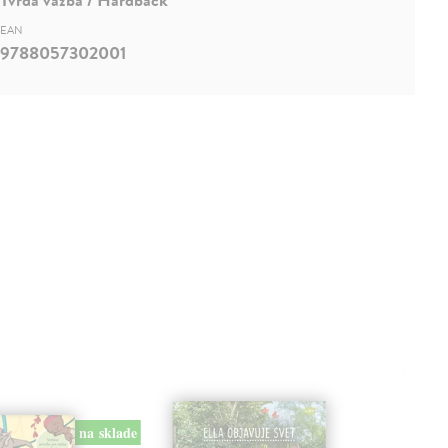
EAN
9788057302001
na sklade