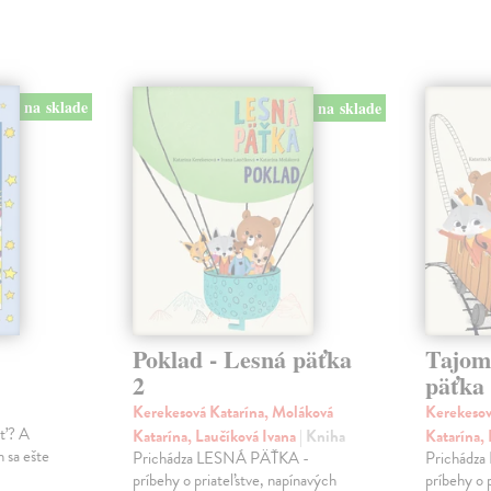
na sklade
na sklade
Poklad - Lesná päťka
Tajom
2
päťka
Kerekesová Katarína, Moláková
Kerekesov
ať? A
Katarína, Laučíková Ivana
| Kniha
Katarína,
 sa ešte
Prichádza LESNÁ PÄŤKA -
Prichádz
príbehy o priateľstve, napínavých
príbehy o 