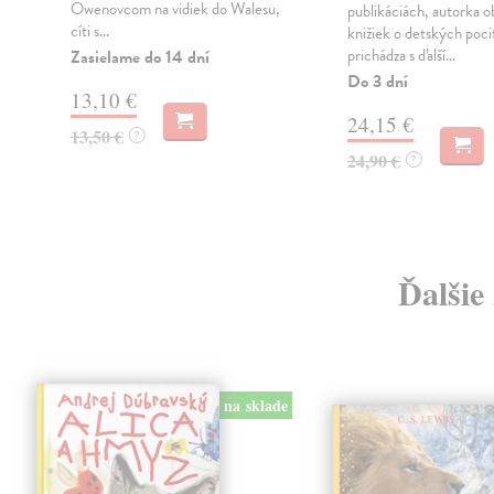
Owenovcom na vidiek do Walesu,
publikáciách, autorka 
cíti s...
knižiek o detských poci
prichádza s ďalší...
Zasielame do 14 dní
Do 3 dní
13,10 €
24,15 €
13,50 €
?
24,90 €
?
Ďalšie
na sklade