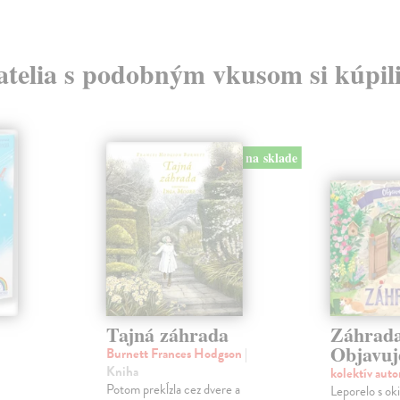
atelia s podobným vkusom si kúpili
na sklade
Tajná záhrada
Záhrada
Objavu
Burnett Frances Hodgson
|
Kniha
kolektív aut
Potom prekĺzla cez dvere a
Leporelo s ok