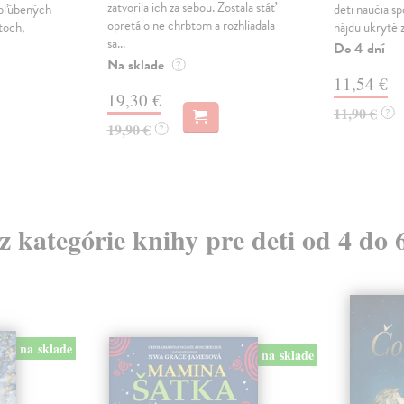
zatvorila ich za sebou. Zostala stáť
obľúbených
deti naučia sp
opretá o ne chrbtom a rozhliadala
toch,
nájdu ukryté zv
sa...
Do 4 dní
Na sklade
?
11,54 €
19,30 €
11,90 €
?
19,90 €
?
 z kategórie knihy pre deti od 4 do 
na sklade
na sklade