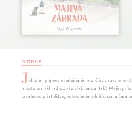
O TITULE
J
ablone, púpavy a naháňanie motýľov v rozvlnenej tr
miesto pre záhradu. Je to však naozaj tak? Majin prí
je oslavou priateľstva, odhodlania splniť si sen a čara p