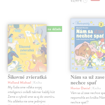
12,95 €
?
na sklade
Šikovné zvieratká
Nám sa už zase
nechce spať
Holland Michael
| Kniha
My ľudia sme vďaka svojej
Hevier Daniel
| Kniha
inteligencii ovládli takmer každý kút
Vám sa už zase nechce sp
Zeme a vybrali sme sa aj do vesmíru.
nepomohla ani knižka Nám
No zďaleka nie sme jedinými
nechce spať?