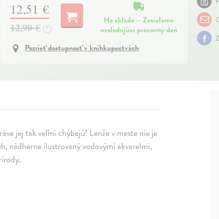
P
12,51 €
Na sklade – Zasielame
O
12,90 €
nasledujúci pracovný deň
?
Z
Pozrieť dostupnosť v kníhkupectvách
áve jej tak veľmi chýbajú! Lenže v meste nie je
beh, nádherne ilustrovaný vodovými akvarelmi,
rírody.