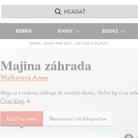
REBRÍK
KNIHY
BOOKS
KNIHY
-
KNIHY PRE DETI
-
OD 4 DO 6 ROKOV
Majina záhrada
Walkerová Anna
Maja sa s rodinou sťahuje do nového domu. Veľmi by si so sebo
Čítať ďalej
↓
Kúpiť
na webe
Rezervovať v kníhkupectve