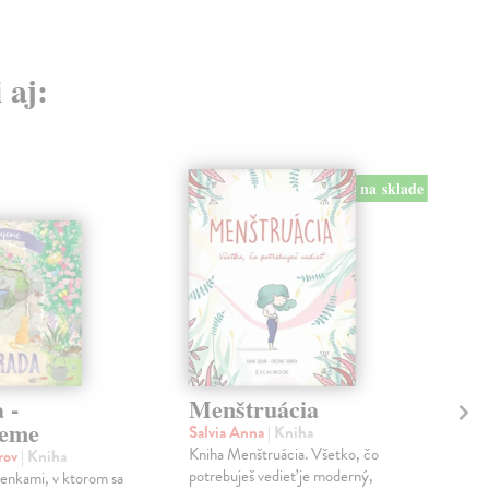
 aj:
na sklade
 -
Menštruácia
Ho
jeme
Salvia Anna
| Kniha
Bec
Kniha Menštruácia. Všetko, čo
Silv
orov
| Kniha
potrebuješ vedieť je moderný,
mam
ienkami, v ktorom sa