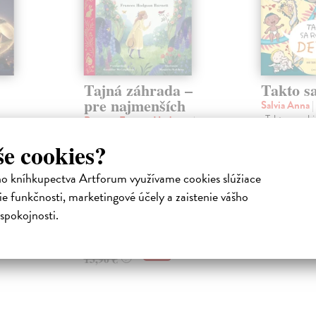
Tajná záhrada –
Takto sa
pre najmenších
Salvia Anna
|
„Takto sa robi
Burnett Frances Hodgson
|
poučná kniha 
ktorí sa
Kniha
še cookies?
odpovedá na i
ému na
Magický príbeh o odhodlaní a
tom...
dostanú na
priateľstve, ktoré menia životy.
ho kníhkupectva Artforum využívame cookies slúžiace
Klasické dielo anglickej a svetovej
Na sklade
...
e funkčnosti, marketingové účely a zaistenie vášho
16,39 €
Na sklade
?
spokojnosti.
16,90 €
?
13,48 €
13,90 €
?