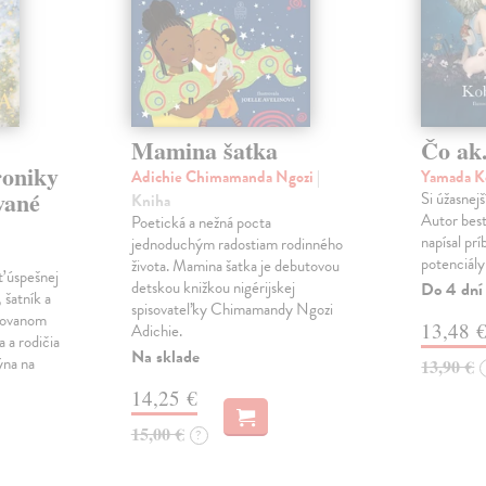
Mamina šatka
Čo ak.
roniky
Adichie Chimamanda Ngozi
|
Yamada K
vané
Si úžasnejš
Kniha
Autor best
Poetická a nežná pocta
napísal pr
jednoduchým radostiam rodinného
potenciály
života. Mamina šatka je debutovou
ť úspešnej
detskou knižkou nigérijskej
Do 4 dní
 šatník a
spisovateľky Chimamandy Ngozi
trovanom
13,48 
Adichie.
a a rodičia
Na sklade
ýna na
13,90 €
14,25 €
15,00 €
?