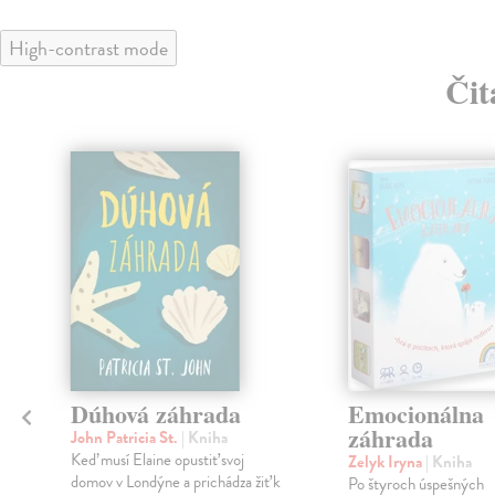
High-contrast mode
Čit
Dúhová záhrada
Emocionálna
záhrada
John Patricia St.
| Kniha
Keď musí Elaine opustiť svoj
Zelyk Iryna
| Kniha
domov v Londýne a prichádza žiť k
Po štyroch úspešných