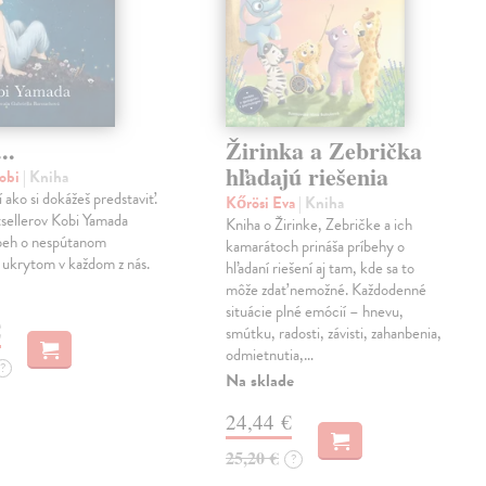
..
Žirinka a Zebrička
hľadajú riešenia
obi
| Kniha
í ako si dokážeš predstaviť.
Kőrösi Eva
| Kniha
sellerov Kobi Yamada
Kniha o Žirinke, Zebričke a ich
íbeh o nespútanom
kamarátoch prináša príbehy o
 ukrytom v každom z nás.
hľadaní riešení aj tam, kde sa to
môže zdať nemožné. Každodenné
situácie plné emócií – hnevu,
€
smútku, radosti, závisti, zahanbenia,
odmietnutia,…
?
Na sklade
24,44 €
25,20 €
?