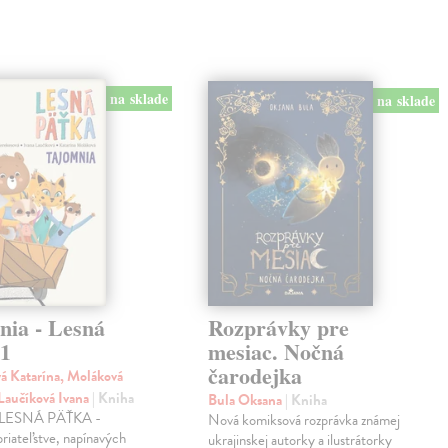
na sklade
na sklade
nia - Lesná
Rozprávky pre
 1
mesiac. Nočná
čarodejka
á Katarína, Moláková
 Laučíková Ivana
| Kniha
Bula Oksana
| Kniha
a LESNÁ PÄŤKA -
Nová komiksová rozprávka známej
priateľstve, napínavých
ukrajinskej autorky a ilustrátorky