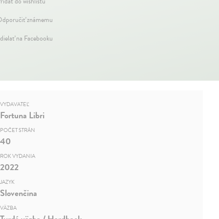
ridať do wishlistu
dporučiť známemu
dielať na Facebooku
VYDAVATEĽ
Fortuna Libri
POČET STRÁN
40
ROK VYDANIA
2022
JAZYK
Slovenčina
VÄZBA
Tvrdá väzba / Hardback