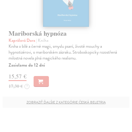
Mariborská hypnóza
Kaprálová Dora
| Kniha
Kniha o bílé a černé magii, smyslu psaní, životě mouchy a
hypnotizérovi, o mariborském zázraku. Stroboskopicky rozostřená
milostná novela plná magického realismu.
Zasielame do 12 dní
15,57 €
17,30 €
?
ZOBRAZIŤ ĎALŠIE Z KATEGÓRIE ČESKÁ BELETRIA