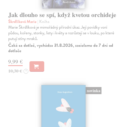
Jak dlouho se spí, když kvetou orchideje
Škrdlíková Marie
| Kniha
Marie Škrdlíková je mimořádný přírodní úkaz. Její povídky voní
půdou, kořeny, stonky, listy i květy a rozrůstají se v louku, po které
putují stíny mraků.
Čaká sa dotlač, vychádza 31.8.2026, zasielame do 7 dní od
dotlače
9,99 €
10,30 €
?
novinka