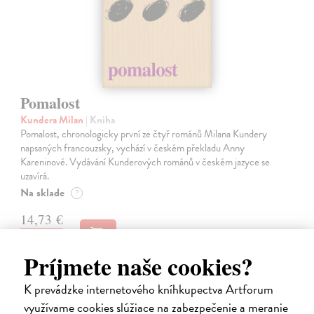
Pomalost
Kundera Milan
| Kniha
Pomalost, chronologicky první ze čtyř románů Milana Kundery
napsaných francouzsky, vychází v českém překladu Anny
Kareninové. Vydávání Kunderových románů v českém jazyce se
uzavírá.
Na sklade
?
14,73 €
15,50 €
?
Príjmete naše cookies?
K prevádzke internetového kníhkupectva Artforum
na sklade
využívame cookies slúžiace na zabezpečenie a meranie