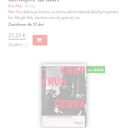
Kos Petr
| Kniha
Petr Kos debutuje knihou, na kterou sbíral materiál dlouhých patnáct
let. Ale jak říká, všechno má svůj správný čas.
Zasielame do 12 dní
22,23 €
23,40 €
?
na sklade