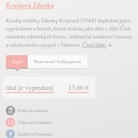
Krejčová Zdenka
Kresby malířky Zdenky Krejčové (1944) doplněné jejím
vyprávěním o letech, které strávila jako dítě v Jižní Číně
nedaleko tibetských hranic. Jedinečné svědectví iniciace
a celoživotního spojení s Tibetem.
Čítať ďalej
↓
Kúpiť
Rezervovať v kníhkupectve
titul je vypredaný
13,60 €
Pridať do wishlistu
Odporučiť známemu
Zdielať na Facebooku