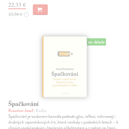
22,33 €
23,50 €
?
na sklade
Špačkování
Kroutvor Josef
| Kniha
Špačkování je souborem bezmála padesáti glos, reflexí, mikroesejí i
drobných vzpomínkových črt, které vznikaly v posledních letech – k
různým společenským i literárním příležitostem a z radosti ze čtení…