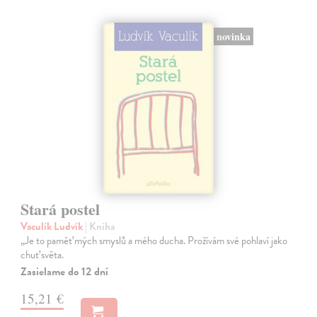
novinka
Stará postel
Vaculík Ludvík
| Kniha
„Je to paměť mých smyslů a mého ducha. Prožívám své pohlaví jako
chuť světa.
Zasielame do 12 dní
15,21 €