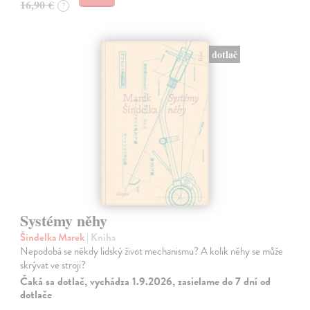
16,90 €
?
dotlač
Systémy něhy
Šindelka Marek
| Kniha
Nepodobá se někdy lidský život mechanismu? A kolik něhy se může
skrývat ve stroji?
Čaká sa dotlač, vychádza 1.9.2026, zasielame do 7 dní od
dotlače