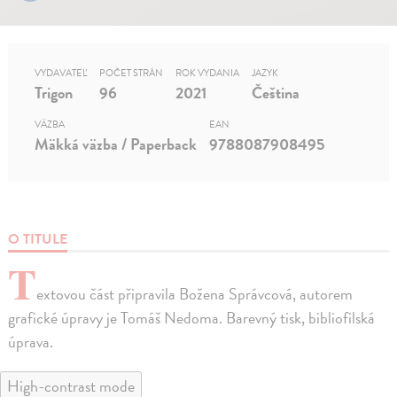
VYDAVATEĽ
POČET STRÁN
ROK VYDANIA
JAZYK
Trigon
96
2021
Čeština
VÄZBA
EAN
Mäkká väzba / Paperback
9788087908495
O TITULE
T
extovou část připravila Božena Správcová, autorem
grafické úpravy je Tomáš Nedoma. Barevný tisk, bibliofilská
úprava.
High-contrast mode