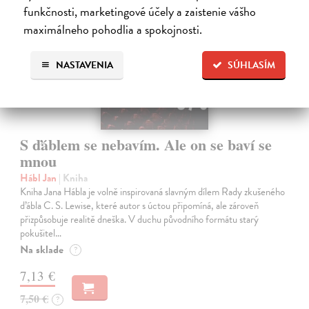
funkčnosti, marketingové účely a zaistenie vášho
maximálneho pohodlia a spokojnosti.
NASTAVENIA
SÚHLASÍM
S ďáblem se nebavím. Ale on se baví se
mnou
Hábl Jan
| Kniha
Kniha Jana Hábla je volně inspirovaná slavným dílem Rady zkušeného
ďábla C. S. Lewise, které autor s úctou připomíná, ale zároveň
přizpůsobuje realitě dneška. V duchu původního formátu starý
pokušitel…
Na sklade
?
7,13 €
7,50 €
?