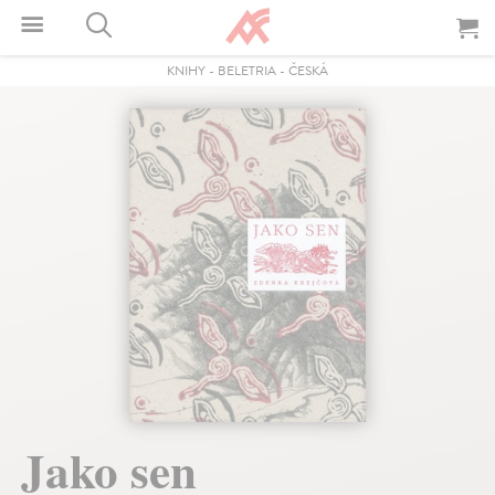
KNIHY
-
BELETRIA
-
ČESKÁ
Jako sen