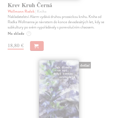
Krev Kruh Černá
Wollmann Radek
| Kniha
Nakladatelství Alarm vydává druhou prozaickou knihu. Kniha od
Radka Wollmanna je návratem do konce devadesátých let, kdy se
subkultury po svém vypořádávaly s porevolučním chaosem.
Na sklade
?
18,80 €
dotlač