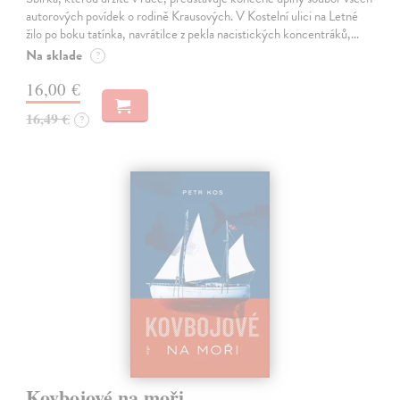
autorových povídek o rodině Krausových. V Kostelní ulici na Letné
žilo po boku tatínka, navrátilce z pekla nacistických koncentráků,…
Na sklade
?
16,00 €
16,49 €
?
Kovbojové na moři