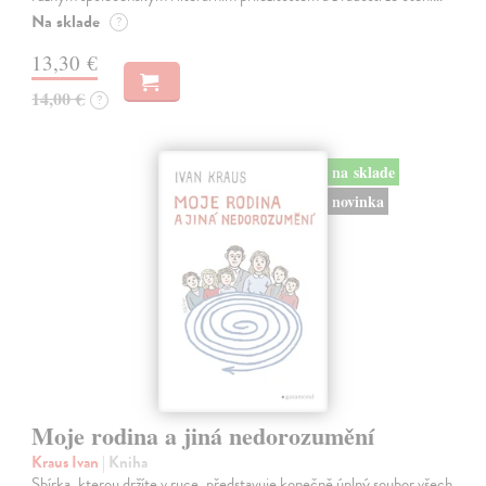
Na sklade
?
13,30 €
14,00 €
?
na sklade
novinka
Moje rodina a jiná nedorozumění
Kraus Ivan
| Kniha
Sbírka, kterou držíte v ruce, představuje konečně úplný soubor všech