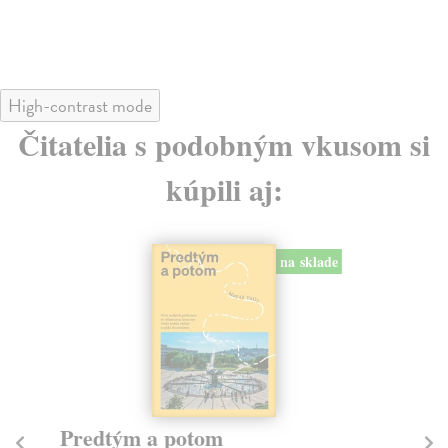
24
High-contrast mode
Čitatelia s podobným vkusom si
kúpili aj:
na sklade
Město a jeho nejisté zdi
Tr