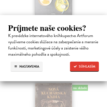
Začíname s príkrmami
Príjmete naše cookies?
Tkáčová Judita, Pivrncová Eliška, Kuřátková Petra, Vrábelová
Tereza
| Kniha
K prevádzke internetového kníhkupectva Artforum
Prvé jedlo dieťatka je preň tým najdôležitejším míľnikom. A pre
využívame cookies slúžiace na zabezpečenie a meranie
rodičov zas veľkým orieškom.
funkčnosti, marketingové účely a zaistenie vášho
Čaká sa dotlač, vychádza 11.9.2026, zasielame do 12 dní od
dotlače
maximálneho pohodlia a spokojnosti.
16,48 €
NASTAVENIA
SÚHLASÍM
16,99 €
?
na sklade