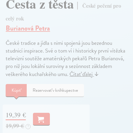
Cesta z těsta
České pečení pro
celý rok
Burianová Petra
České tradice a jídla s nimi spojená jsou bezednou
studnicí inspirace. Své o tom ví i historicky první vítězka
televizní soutěže amatérských pekařů Petra Burianová,
pro niž jsou lokální suroviny a sezónnost základem
veškerého kuchařského umu.
Čítať ďalej
↓
Kúpiť
Rezervovať v kníhkupectve
19,39 €
19,99 €
?