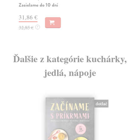
10
Zasielame do 10 dní
10
31,86 €
32,85 €
?
Ďalšie z kategórie kuchárky,
jedlá, nápoje
dotlač