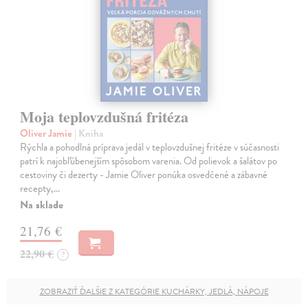
Moja teplovzdušná fritéza
Oliver Jamie
| Kniha
Rýchla a pohodlná príprava jedál v teplovzdušnej fritéze v súčasnosti
patrí k najobľúbenejším spôsobom varenia. Od polievok a šalátov po
cestoviny či dezerty - Jamie Oliver ponúka osvedčené a zábavné
recepty,…
Na sklade
21,76 €
22,90 €
?
ZOBRAZIŤ ĎALŠIE Z KATEGÓRIE KUCHÁRKY, JEDLÁ, NÁPOJE