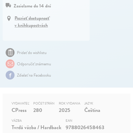
Zasielame do 14 dní
Pozrieť dostupnosť
v kníhkupectvách
Pridať do wishlistu
Odporučiť známemu
Zdielať na Facebooku
VYDAVATEĽ
POČET STRÁN
ROK VYDANIA
JAZYK
CPress
280
2025
Čeština
VÄZBA
EAN
Tvrdá väzba / Hardback
9788026458463