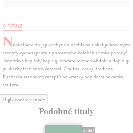
O TITULE
N
ahlédněte do její kuchyně a nechte se zlákat jedinečnými
recepty vycházejícími z přirozeného koloběhu české přírody!
Jednotlivé kapitoly kopírují střídání ročních období a doplňují
je ukázky tradičních řemesel. Chutně, česky, tradičně.
Kuchařka sezónních receptů od vítězky populární pekařské
soutěže.
High-contrast mode
Podobné tituly
dotlač