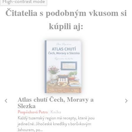
High-contrast mode
Čitatelia s podobným vkusom si
kúpili aj:
Atlas chutí Čech, Moravy a
D
Slezka
Ru
V t
Pospěchová Petra
| Kniha
lev
Každý tuzemský region má recepty, které jsou
jedinečné. Jihočeské knedlíky s borůvkovým
Za
žahourem, po...