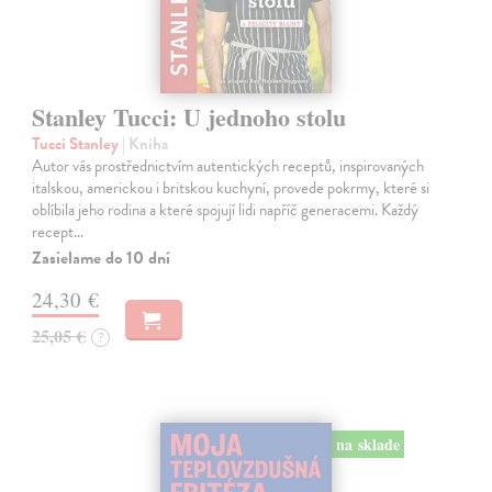
Stanley Tucci: U jednoho stolu
Tucci Stanley
| Kniha
Autor vás prostřednictvím autentických receptů, inspirovaných
italskou, americkou i britskou kuchyní, provede pokrmy, které si
oblíbila jeho rodina a které spojují lidi napříč generacemi. Každý
recept…
Zasielame do 10 dní
24,30 €
25,05 €
?
na sklade