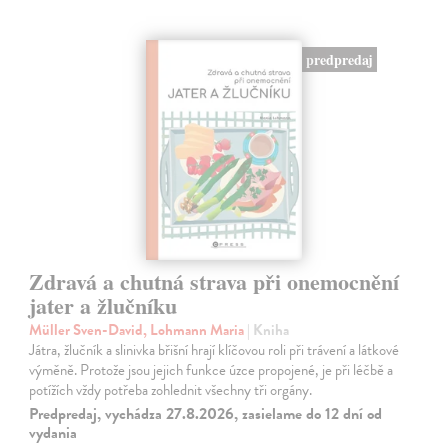
predpredaj
Zdravá a chutná strava při onemocnění
jater a žlučníku
Müller Sven-David, Lohmann Maria
| Kniha
Játra, žlučník a slinivka břišní hrají klíčovou roli při trávení a látkové
výměně. Protože jsou jejich funkce úzce propojené, je při léčbě a
potížích vždy potřeba zohlednit všechny tři orgány.
Predpredaj, vychádza 27.8.2026, zasielame do 12 dní od
vydania