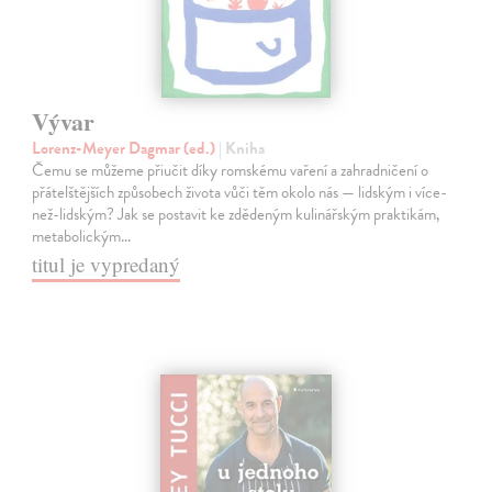
Vývar
Lorenz-Meyer Dagmar (ed.)
| Kniha
Čemu se můžeme přiučit díky romskému vaření a zahradničení o
přátelštějších způsobech života vůči těm okolo nás — lidským i více-
než-lidským? Jak se postavit ke zdědeným kulinářským praktikám,
metabolickým…
titul je vypredaný