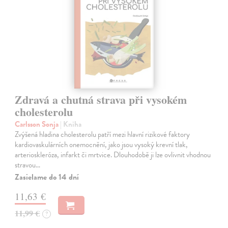
Zdravá a chutná strava při vysokém
cholesterolu
Carlsson Sonja
| Kniha
Zvýšená hladina cholesterolu patří mezi hlavní rizikové faktory
kardiovaskulárních onemocnění, jako jsou vysoký krevní tlak,
arterioskleróza, infarkt či mrtvice. Dlouhodobě ji lze ovlivnit vhodnou
stravou…
Zasielame do 14 dní
11,63 €
11,99 €
?