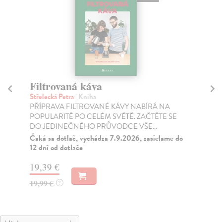
Filtrovaná káva
O
Střelecká Petra
| Kniha
Po
PŘÍPRAVA FILTROVANÉ KÁVY NABÍRÁ NA
Nep
POPULARITĚ PO CELÉM SVĚTĚ. ZAČTĚTE SE
tre
DO JEDINEČNÉHO PRŮVODCE VŠE...
Za
Čaká sa dotlač, vychádza 7.9.2026, zasielame do
18
12 dní od dotlače
18
19,39 €
19,99 €
?