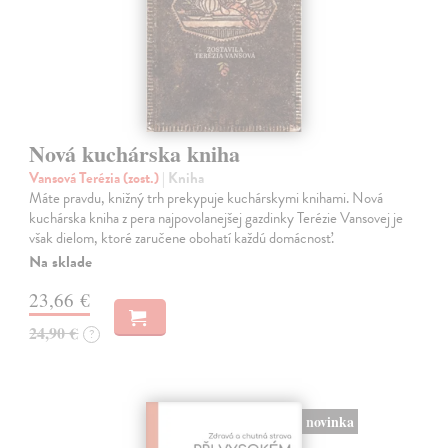
Nová kuchárska kniha
Vansová Terézia (zost.)
| Kniha
Máte pravdu, knižný trh prekypuje kuchárskymi knihami. Nová
kuchárska kniha z pera najpovolanejšej gazdinky Terézie Vansovej je
však dielom, ktoré zaručene obohatí každú domácnosť.
Na sklade
23,66 €
24,90 €
?
novinka