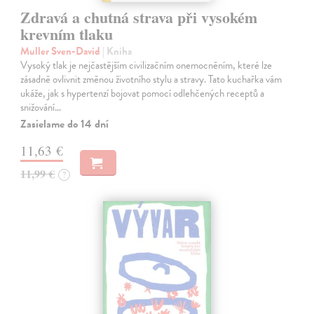
Zdravá a chutná strava při vysokém
krevním tlaku
Muller Sven-David
| Kniha
Vysoký tlak je nejčastějším civilizačním onemocněním, které lze
zásadně ovlivnit změnou životního stylu a stravy. Tato kuchařka vám
ukáže, jak s hypertenzí bojovat pomocí odlehčených receptů a
snižování…
Zasielame do 14 dní
11,63 €
11,99 €
?