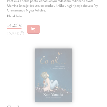
Poetická a nežná pocta jednoduchým radostiam rodinného života.
Mamina šatka je debutovou detskou knižkou nigérijskej spisovateľky
Chimamandy Ngozi Adichie.
Na sklade
14,25 €
15,00 €
?