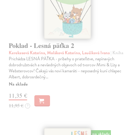
Poklad - Lesná päťka 2
Kerekesová Katarína, Moláková Katarína, Laučíková Ivana
| Kniha
Prichádza LESNÁ PÄŤKA - príbehy o priateľstve, napínavých
dobrodružstvách a nevšedných objavoch od tvorcov Mimi & Lízy a
Websterovcov! Čakajú vás noví kamaráti - neposedný kuní chlapec
Albert, dobrosrdečný…
Na sklade
11,35 €
11,95 €
?
na sklade