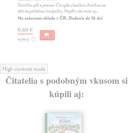
nem
Sluníčko pálí a jezevec Chrujda s lasičkou Aničkou se
těší na pořádnou koupačku. Nejdřív ale musí vy...
Za
Na externom sklade v ČR. Dodanie do 16 dní
17
9,69 €
18
9,99 €
?
High-contrast mode
Čitatelia s podobným vkusom si
kúpili aj: