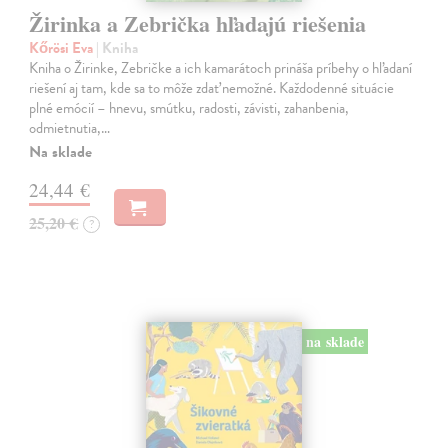
Žirinka a Zebrička hľadajú riešenia
Kőrösi Eva
| Kniha
Kniha o Žirinke, Zebričke a ich kamarátoch prináša príbehy o hľadaní
riešení aj tam, kde sa to môže zdať nemožné. Každodenné situácie
plné emócií – hnevu, smútku, radosti, závisti, zahanbenia,
odmietnutia,…
Na sklade
24,44 €
25,20 €
?
na sklade