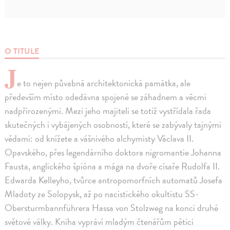
O TITULE
J
e to nejen půvabná architektonická památka, ale
především místo odedávna spojené se záhadnem a věcmi
nadpřirozenými. Mezi jeho majiteli se totiž vystřídala řada
skutečných i vybájených osobností, které se zabývaly tajnými
vědami: od knížete a vášnivého alchymisty Václava II.
Opavského, přes legendárního doktora nigromantie Johanna
Fausta, anglického špióna a mága na dvoře císaře Rudolfa II.
Edwarda Kelleyho, tvůrce antropomorfních automatů Josefa
Mladoty ze Solopysk, až po nacistického okultistu SS-
Obersturmbannführera Hassa von Stolzweg na konci druhé
světové války. Kniha vypráví mladým čtenářům pětici