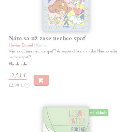
Nám sa už zase nechce spať
Hevier Daniel
| Kniha
Vám sa už zase nechce spať? A nepomohla ani knižka Nám sa ešte
nechce spať?
Na sklade
12,51 €
12,90 €
?
na sklade