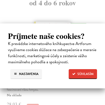
od 4 do 6 rokov
na sklade
Príjmete naše cookies?
K prevádzke internetového kníhkupectva Artforum
využívame cookies slúžiace na zabezpečenie a meranie
funkčnosti, marketingové účely a zaistenie vášho
maximálneho pohodlia a spokojnosti.
Alica a hmyz
NASTAVENIA
SÚHLASÍM
Dúbravský Andrej
| Kniha
Alica je zvedavá mačka, ktorá býva so zvedavým Andrejom. Obaja sú
fascinovaní ríšou hmyzu.
Na sklade
28,03 €