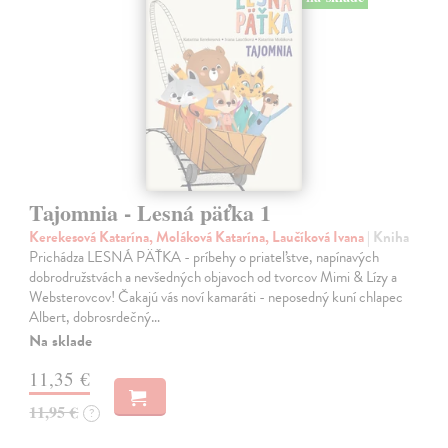
Tajomnia - Lesná päťka 1
Kerekesová Katarína, Moláková Katarína, Laučíková Ivana
| Kniha
Prichádza LESNÁ PÄŤKA - príbehy o priateľstve, napínavých
dobrodružstvách a nevšedných objavoch od tvorcov Mimi & Lízy a
Websterovcov! Čakajú vás noví kamaráti - neposedný kuní chlapec
Albert, dobrosrdečný…
Na sklade
11,35 €
11,95 €
?