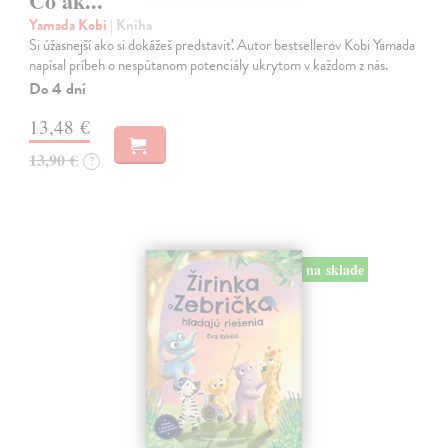
Čo ak...
Yamada Kobi
| Kniha
Si úžasnejší ako si dokážeš predstaviť. Autor bestsellerov Kobi Yamada
napísal príbeh o nespútanom potenciály ukrytom v každom z nás.
Do 4 dní
13,48 €
13,90 €
?
na sklade