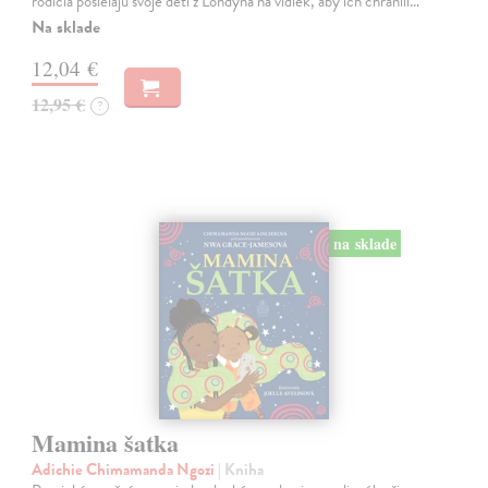
rodičia posielajú svoje deti z Londýna na vidiek, aby ich chránili…
Na sklade
12,04 €
12,95 €
?
na sklade
Mamina šatka
Adichie Chimamanda Ngozi
| Kniha