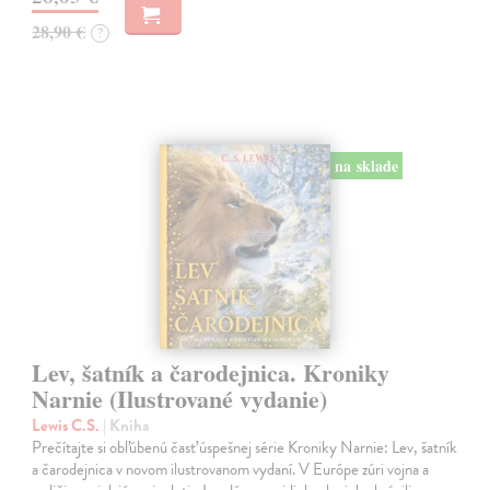
28,90 €
?
na sklade
Lev, šatník a čarodejnica. Kroniky
Narnie (Ilustrované vydanie)
Lewis C.S.
| Kniha
Prečítajte si obľúbenú časť úspešnej série Kroniky Narnie: Lev, šatník
a čarodejnica v novom ilustrovanom vydaní. V Európe zúri vojna a