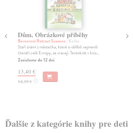
Dům. Obrázkové příběhy
A
Bernerová Rotraut Susanne
| Kniha
To
Staří známí z městečka, které si oblíbili nejmenší
Agn
čtenáři celé Evropy, se vracejí. Tentokrát v kniz...
nov
taj
Zasielame do 12 dní
Do
13,40 €
15
14,10 €
?
16
Ďalšie z kategórie knihy pre deti