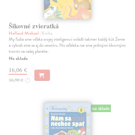
Šikovné zvieratká
Holland Michael
| Kniha
My ľudia sme vďaka svojej inteligencii ovládli takmer každý kút Zeme
a vybrali sme sa aj do vesmíru. No zďaleka nie sme jedinými šikovnými
tvormi na našej planéte.
Na sklade
16,06 €
16,90 €
?
na sklade