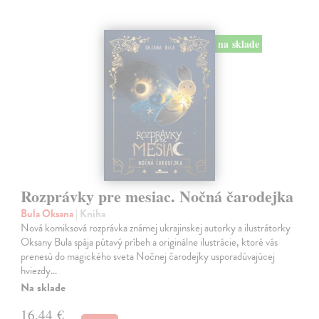
na sklade
Rozprávky pre mesiac. Nočná čarodejka
Bula Oksana
| Kniha
Nová komiksová rozprávka známej ukrajinskej autorky a ilustrátorky
Oksany Bula spája pútavý príbeh a originálne ilustrácie, ktoré vás
prenesú do magického sveta Nočnej čarodejky usporadúvajúcej
hviezdy…
Na sklade
16,44 €