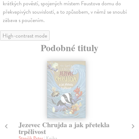
krátkých pověstí, spojených místem Faustova domu do
překvapivých souvislostí, a to způsobem, v němž se snoubí
zábava s poučením.
High-contrast mode
Podobné tituly
Jezevec Chrujda a jak přetekla
K
trpělivost
Ye
Ať 
Stančík Peter
| Kniha