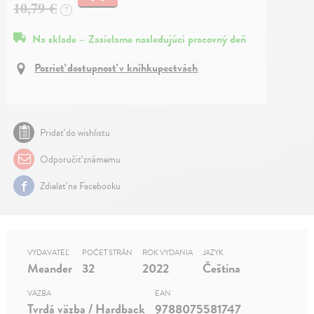
10,79 €
?
Na sklade – Zasielame nasledujúci pracovný deň
Pozrieť dostupnosť v kníhkupectvách
Pridať do wishlistu
Odporučiť známemu
Zdielať na Facebooku
VYDAVATEĽ
POČET STRÁN
ROK VYDANIA
JAZYK
Meander
32
2022
Čeština
VÄZBA
EAN
Tvrdá väzba / Hardback
9788075581747