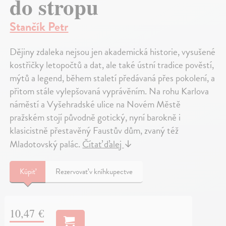
do stropu
Stančík Petr
Dějiny zdaleka nejsou jen akademická historie, vysušené
kostřičky letopočtů a dat, ale také ústní tradice pověstí,
mýtů a legend, během staletí předávaná přes pokolení, a
přitom stále vylepšovaná vyprávěním. Na rohu Karlova
náměstí a Vyšehradské ulice na Novém Městě
pražském stojí původně gotický, nyní barokně i
klasicistně přestavěný Faustův dům, zvaný též
Mladotovský palác.
Čítať ďalej
↓
Kúpiť
Rezervovať v kníhkupectve
10,47 €