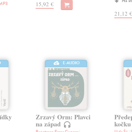
Na st
MP3
15,92 €
21,12 
O
E-AUDIO
vídky
Zrzavý Orm: Plavci
Přede
na západ
kočk
Bengtsson Frans Gunnar
|
Išida Šó
|