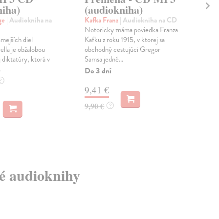
niha)
(audiokniha)
We
MP
ge
| Audiokniha na
Kafka Franz
| Audiokniha na CD
Notoricky známa poviedka Franza
Goe
mejších diel
Kafku z roku 1915, v ktorej sa
Aud
lla je obžalobou
obchodný cestujúci Gregor
Utr
 diktatúry, ktorá v
Samsa jedné...
epi
.
Wol
Do 3 dní
zach
?
9,41 €
Na 
9,90 €
?
15
15,
vé audioknihy