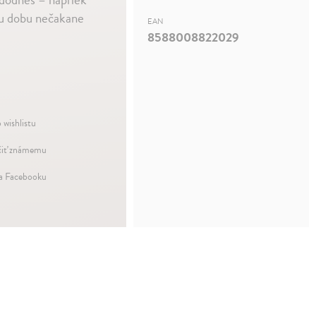
ašu dobu nečakane
EAN
8588008822029
 wishlistu
iť známemu
na Facebooku