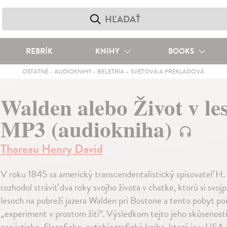
REBRÍK
KNIHY
BOOKS
OSTATNÉ
-
AUDIOKNIHY
-
BELETRIA – SVETOVÁ A PREKLADOVÁ
Walden alebo Život v le
MP3 (audiokniha)
Thoreau Henry David
V roku 1845 sa americký transcendentalistický spisovateľ H.
rozhodol stráviť dva roky svojho života v chatke, ktorú si svo
lesoch na pobreží jazera Walden pri Bostone a tento pobyt po
„experiment v prostom žití“. Výsledkom tejto jeho skúsenosti 
esejisticko-filozoficko-autobiografická kniha, ktorá je v USA