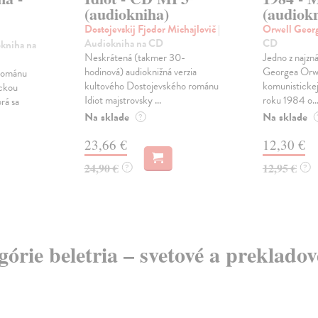
(audiokniha)
(audiok
Dostojevskij Fjodor Michajlovič
|
Orwell Geor
Audiokniha na CD
CD
okniha na
Neskrátená (takmer 30-
Jedno z najzná
hodinová) audioknižná verzia
Georgea Orwe
 románu
kultového Dostojevského románu
komunistickej
ickou
Idiot majstrovsky ...
roku 1984 o..
orá sa
Na sklade
Na sklade
?
23,66 €
12,30 €
24,90 €
12,95 €
?
?
egórie beletria – svetové a preklado