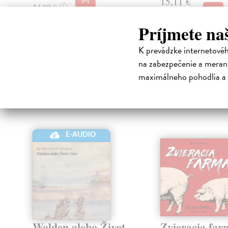
15,11 €
24,90 €
?
15,90 €
?
Príjmete na
K prevádzke internetové
High-contrast mode
na zabezpečenie a merani
Čit
maximálneho pohodlia a 
E-AUDIO
Walden alebo Život
Zvieracia far