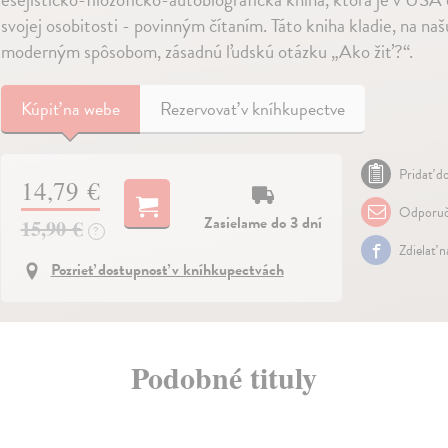
svojej osobitosti - povinným čítaním. Táto kniha kladie, na n
moderným spôsobom, zásadnú ľudskú otázku „Ako žiť?“.
Kúpiť
na webe
Rezervovať v kníhkupectve
Pridať do
14,79 €
Odporuč
Zasielame do 3 dní
15,90 €
?
Zdielať 
Pozrieť dostupnosť v kníhkupectvách
Podobné tituly