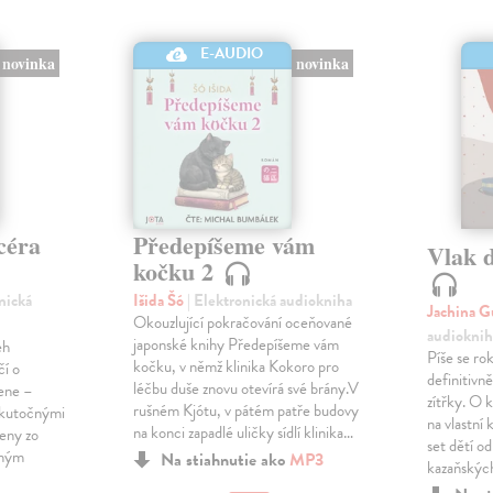
E-AUDIO
novinka
novinka
céra
Předepíšeme vám
Vlak 
kočku 2
onická
Išida Šó
| Elektronická audiokniha
Jachina G
Okouzlující pokračování oceňované
audioknih
japonské knihy Předepíšeme vám
eh
Píše se ro
kočku, v němž klinika Kokoro pro
čí o
definitivně 
léčbu duše znovu otevírá své brány.V
žene –
zítřky. O k
rušném Kjótu, v pátém patře budovy
 skutočnými
na vlastní
na konci zapadlé uličky sídlí klinika…
ženy zo
set dětí od
eným
Na stiahnutie ako
MP3
kazaňskýc