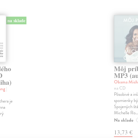
na sklade
dého
Môj prí
D
MP3 (au
iha)
Obama Mich
na CD
ang
|
Pôsobivé a in
spomienky býv
hera je
Spojených št
nna
Michelle Ro..
rý
Na sklade
13,73 €