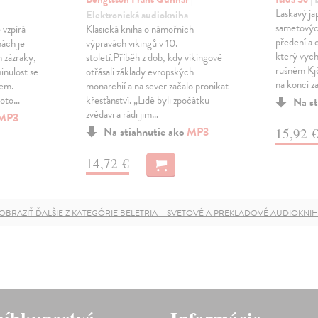
Laskavý ja
Elektronická audiokniha
sametovýc
 vzpírá
Klasická kniha o námořních
předení a 
hách je
výpravách vikingů v 10.
který vychá
n zázraky,
století.Příběh z dob, kdy vikingové
rušném Kj
minulost se
otřásali základy evropských
na konci za
kem.
monarchií a na sever začalo pronikat
hoto…
křesťanství. „Lidé byli zpočátku
Na st
zvědavi a rádi jim…
MP3
Na stiahnutie ako
MP3
15,92 
14,72 €
OBRAZIŤ ĎALŠIE Z KATEGÓRIE BELETRIA – SVETOVÉ A PREKLADOVÉ AUDIOKNI