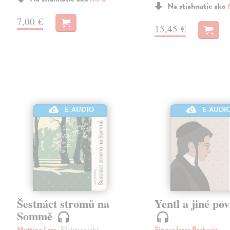
Na stiahnutie ako
7,00 €
15,45 €
E-AUDIO
E-AUDI
Šestnáct stromů na
Yentl a jiné po
Sommě
Mytting Lars
| Elektronická
Singer Isaac Bashevis
|