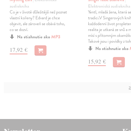
audiokniha
Elektronická audiokniha
Co je v životě důležitější než poznat
Yentl, mladá žena, která se
vlastní kořeny? Edvard je chce
tradici.V Singerových kni
objevit, ale zároveň se obává toho,
každodenní život proplete
co se dozví.
realita je utkaná ze snů a 
mísí s přítomným okamži
Na stiahnutie ako
MP3
Takové jsou i povídky z to
Na stiahnutie ako
17,92 €
15,92 €
Z