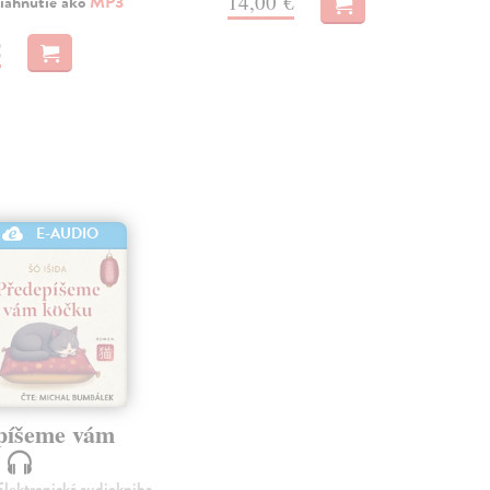
14,00 €
iahnutie ako
MP3
€
E-AUDIO
píšeme vám
u
 Elektronická audiokniha