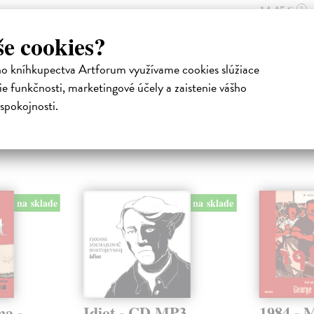
14,45 €
?
še cookies?
ho kníhkupectva Artforum využívame cookies slúžiace
e funkčnosti, marketingové účely a zaistenie vášho
atelia s podobným vkusom si kúpili
spokojnosti.
na sklade
na sklade
ma -
Idiot - CD MP3
1984 -