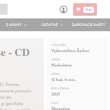
0 ks
E-KNIHY
OSTATNÉ
DAROVACIE KARTY
VYDAVATEĽ
se - CD
Vydavateľstvo Šarkan
VERZIA
Neskrátená
DĹŽKA
12 hod. 4 min.
 D. Thoreau
ROK VYDANIA
jpomocne postavil v
2021
ňal ako
je špecifická
ZVUK
Slovenčina
 dodnes – napriek