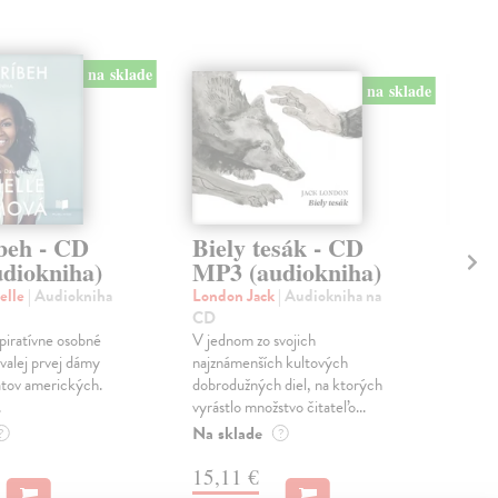
na sklade
na sklade
beh - CD
Biely tesák - CD
Pa
diokniha)
MP3 (audiokniha)
C
(a
elle
| Audiokniha
London Jack
| Audiokniha na
CD
Woo
špiratívne osobné
V jednom zo svojich
CD
alej prvej dámy
najznámenších kultových
Iko
átov amerických.
dobrodužných diel, na ktorých
najz
.
vyrástlo množstvo čitateľo...
Woo
napl
Na sklade
?
?
Do 
15,11 €