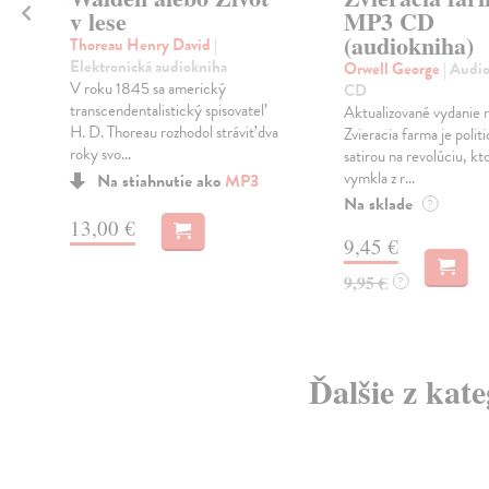
v lese
MP3 CD
(audiokniha)
Thoreau Henry David
|
Elektronická audiokniha
Orwell George
| Audi
ť
V roku 1845 sa americký
CD
transcendentalistický spisovateľ
Aktualizované vydanie
H. D. Thoreau rozhodol stráviť dva
Zvieracia farma je polit
roky svo...
satirou na revolúciu, kt
vymkla z r...
Na stiahnutie ako
MP3
Na sklade
?
13,00 €
9,45 €
9,95 €
?
Ďalšie z kat