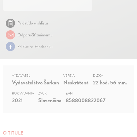
Pridať do wishlistu
Odporučiť známemu
Zdielať na Facebooku
VYDAVATEĽ
VERZIA
DĹŽKA
Vydavateľstvo Šarkan
Neskrátená
22 hod. 56 min.
ROK VYDANIA
ZVUK
EAN
2021
Slovenčina
8588008822067
O TITULE