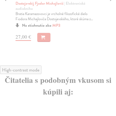
Dostojevskij Fjodor Michajlovič
| Elektronická
Dos
audiokniha
au
Bratia Karamazovovci je vrcholné filozofické dielo
Nes
Fiodora Michajloviča Dostojevského, ktoré skúma z...
kul
Na stiahnutie ako
MP3
27,00 €
23
High-contrast mode
Čitatelia s podobným vkusom si
kúpili aj: