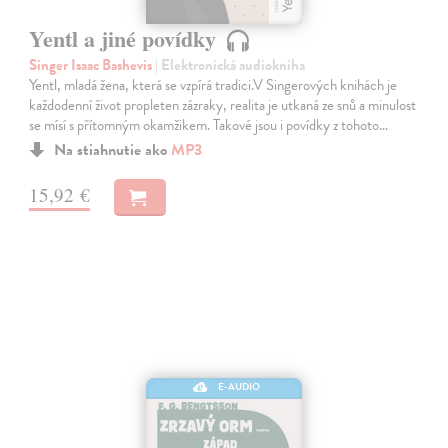
Yentl a jiné povídky
Singer Isaac Bashevis
| Elektronická audiokniha
Yentl, mladá žena, která se vzpírá tradici.V Singerových knihách je
každodenní život propleten zázraky, realita je utkaná ze snů a minulost
se mísí s přítomným okamžikem. Takové jsou i povídky z tohoto…
Na stiahnutie ako
MP3
15,92 €
E-AUDIO