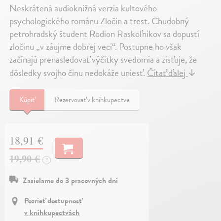
Neskrátená audioknižná verzia kultového
psychologického románu Zločin a trest. Chudobný
petrohradský študent Rodion Raskoľnikov sa dopustí
zločinu „v záujme dobrej veci“. Postupne ho však
začínajú prenasledovať výčitky svedomia a zisťuje, že
dôsledky svojho činu nedokáže uniesť.
Čítať ďalej
↓
Kúpiť
Rezervovať v kníhkupectve
18,91 €
19,90 €
?
Zasielame do 3 pracovných dní
Pozrieť dostupnosť
v kníhkupectvách