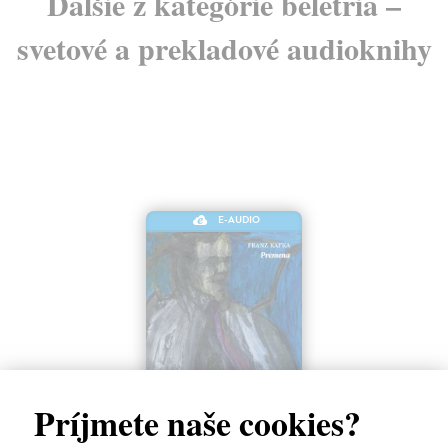
Ďalšie z kategórie beletria –
svetové a prekladové audioknihy
E-AUDIO
Premena
Príjmete naše cookies?
Franz Kafka
| Elektronická audiokniha