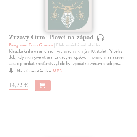
Zrzavý Orm: Plavci na západ
Bengtsson Frans Gunnar
| Elektronická audiokniha
Klasická kniha o námořních výpravách vikingů v 10. století.Příběh z
dob, kdy vikingové otřásali základy evropských monarchií a na sever
začalo pronikat křesťanství. „Lidé byli zpočátku zvědavi a rádi jim…
Na stiahnutie ako
MP3
14,72 €