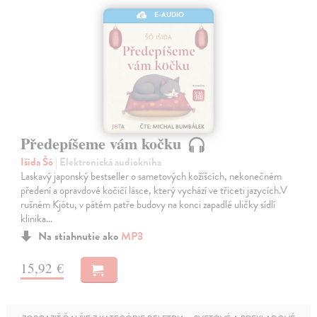
E-AUDIO
Předepíšeme vám kočku
Išida Šó
| Elektronická audiokniha
Laskavý japonský bestseller o sametových kožíšcích, nekonečném
předení a opravdové kočičí lásce, který vychází ve třiceti jazycích.V
rušném Kjótu, v pátém patře budovy na konci zapadlé uličky sídlí
klinika…
Na stiahnutie ako
MP3
15,92 €