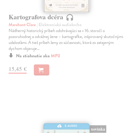
Kartografova dcéra
Marchant Clare
| Elektronická audiokniha
Nádherný historický príbeh odohrávajúci sa v 16. storočí o
pozoruhodnej a odvážnej žene – kartografke, inšpirovaný skutočnými
udalosťami. A tiež príbeh ženy zo súčasnosti, ktorá zo zatajeným
dychom objavuje…
Na stiahnutie ako
MP3
15,45 €
E-AUDIO
novinka