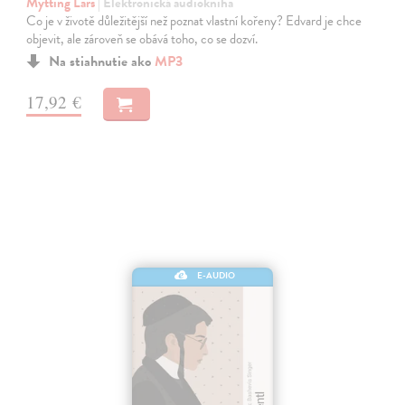
Mytting Lars
| Elektronická audiokniha
Co je v životě důležitější než poznat vlastní kořeny? Edvard je chce
objevit, ale zároveň se obává toho, co se dozví.
Na stiahnutie ako
MP3
17,92 €
E-AUDIO