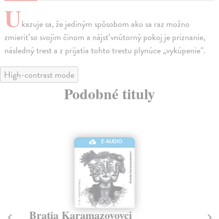
U
kazuje sa, že jediným spôsobom ako sa raz možno
zmieriť so svojím činom a nájsť vnútorný pokoj je priznanie,
následný trest a z prijatia tohto trestu plynúce „vykúpenie“.
High-contrast mode
Podobné tituly
E-AUDIO
Bratia Karamazovovci
Id