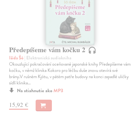
Předepíšeme vám kočku 2
Išida Šó
| Elektronická audiokniha
Okouzlující pokračování oceňované japonské knihy Předepíšeme vám
kočku, v němž klinika Kokoro pro léčbu duše znovu otevírá své
brány.V rušném Kjótu, v pátém patře budovy na konci zapadlé uličky
sídlí klinika…
Na stiahnutie ako
MP3
15,92 €