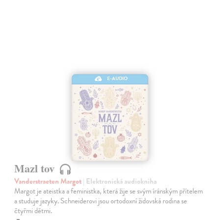
E-AUDIO
Mazl tov
Vanderstraeten Margot
| Elektronická audiokniha
Margot je ateistka a feministka, která žije se svým íránským přítelem
a studuje jazyky. Schneiderovi jsou ortodoxní židovská rodina se
čtyřmi dětmi.