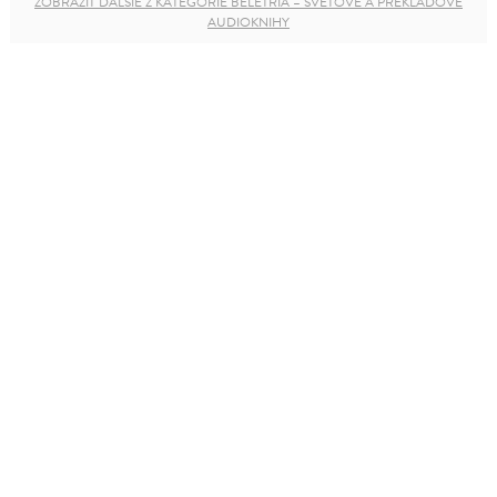
ZOBRAZIŤ ĎALŠIE Z KATEGÓRIE BELETRIA – SVETOVÉ A PREKLADOVÉ
AUDIOKNIHY