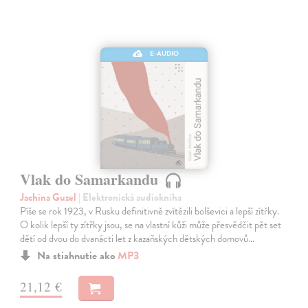
E-AUDIO
Vlak do Samarkandu
Jachina Guzel
| Elektronická audiokniha
Píše se rok 1923, v Rusku definitivně zvítězili bolševici a lepší zítřky.
O kolik lepší ty zítřky jsou, se na vlastní kůži může přesvědčit pět set
dětí od dvou do dvanácti let z kazaňských dětských domovů…
Na stiahnutie ako
MP3
21,12 €