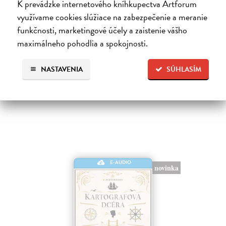
Notoricky známa poviedka Franza Kafku z roku 1915, v ktorej sa
K prevádzke internetového kníhkupectva Artforum
obchodný cestujúci Gregor Samsa jedného rána prebudí v posteli ako
využívame cookies slúžiace na zabezpečenie a meranie
„odporný hmyz“.Je to príbeh premeny bez zľutovania či prílišného
funkčnosti, marketingové účely a zaistenie vášho
súcitu…
maximálneho pohodlia a spokojnosti.
Na stiahnutie ako
MP3
7,00 €
NASTAVENIA
SÚHLASÍM
E-AUDIO
novinka