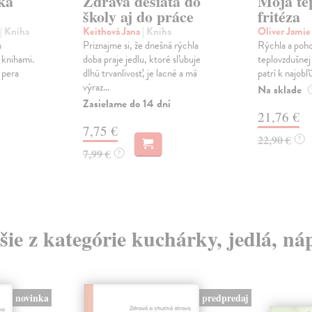
ka
Zdravá desiata do
Moja te
školy aj do práce
fritéza
| Kniha
Keithová Jana
| Kniha
Oliver Jami
h
Priznajme si, že dnešná rýchla
Rýchla a pohod
 knihami.
doba praje jedlu, ktoré sľubuje
teplovzdušnej 
 pera
dlhú trvanlivosť, je lacné a má
patrí k najobľ
výraz...
Na sklade
Zasielame do 14 dní
21,76 €
7,75 €
22,90 €
?
7,99 €
?
šie z kategórie kuchárky, jedlá, ná
novinka
predpredaj