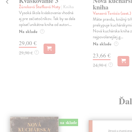
Kváskovanie 3
Nová kuchárs
kniha
Žúreková Štefková Naty
| Kniha
Vysoká škola kváskovania vhodná
Vansová Terézia (zost.)
aj pre začiatočníkov. Tak by sa dala
Máte pravdu, knižný tr
opísať unikátna kniha od autori...
prekypuje kuchárskymi
Nová kuchárska kniha z
Na sklade
?
najpovolanejšej g...
29,00 €
Na sklade
?
29,90 €
?
23,66 €
24,90 €
?
Ďal
na sklade