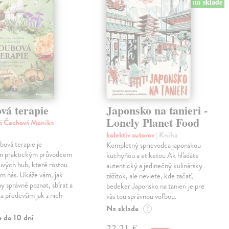
na sklade
vá terapie
Japonsko na tanieri -
Lonely Planet Food
ká Čechová Monika
|
kolektív autorov
| Kniha
ová terapie je
Kompletný sprievodca japonskou
m praktickým průvodcem
kuchyňou a etiketou Ak hľadáte
ivých hub, které rostou
autentický a jedinečný kulinársky
m nás. Ukáže vám, jak
zážitok, ale neviete, kde začať,
y správně poznat, sbírat a
bedeker Japonsko na tanieri je pre
 a především jak z nich
vás tou správnou voľbou.
Na sklade
?
e do 10 dní
22,21 €