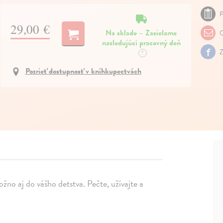
P
29,00 €
Na sklade – Zasielame
O
nasledujúci pracovný deň
Z
?
Pozrieť dostupnosť v kníhkupectvách
no aj do vášho detstva. Pečte, užívajte a