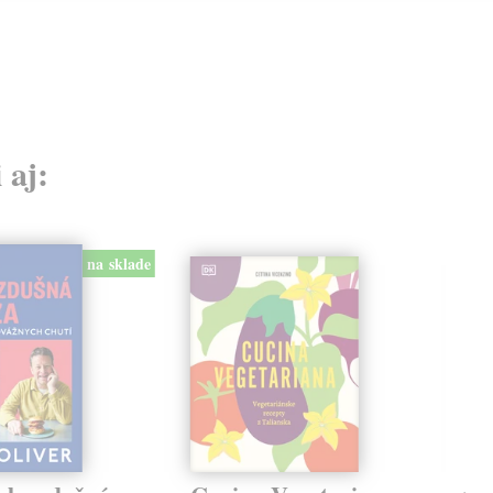
 aj:
na sklade