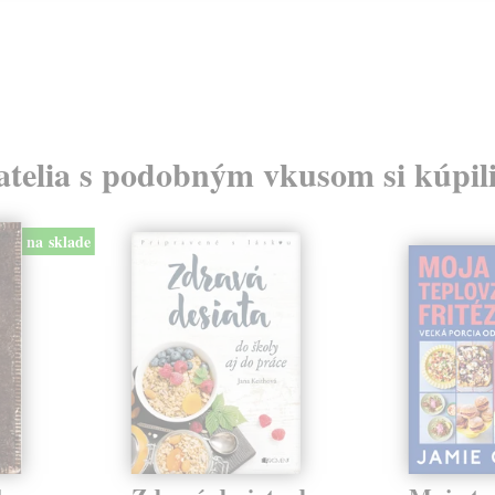
atelia s podobným vkusom si kúpili
na sklade