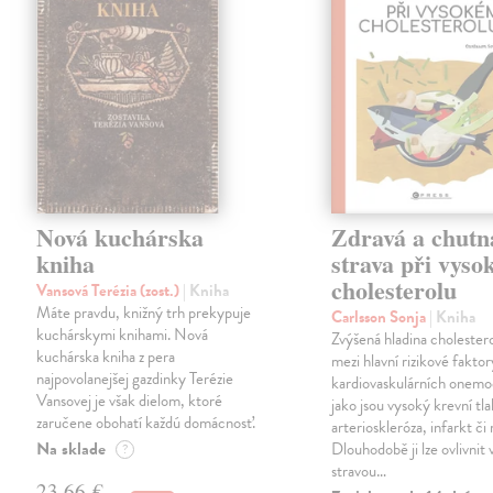
Nová kuchárska
Zdravá a chutn
kniha
strava při vys
cholesterolu
Vansová Terézia (zost.)
| Kniha
Máte pravdu, knižný trh prekypuje
Carlsson Sonja
| Kniha
kuchárskymi knihami. Nová
Zvýšená hladina cholestero
kuchárska kniha z pera
mezi hlavní rizikové faktor
najpovolanejšej gazdinky Terézie
kardiovaskulárních onemo
Vansovej je však dielom, ktoré
jako jsou vysoký krevní tla
zaručene obohatí každú domácnosť.
arterioskleróza, infarkt či
Na sklade
Dlouhodobě ji lze ovlivnit
?
stravou…
23,66 €