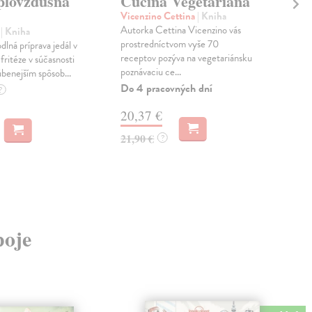
plovzdušná
Cucina Vegetariana
7-
Vicenzino Cettina
| Kniha
Oli
Autorka Cettina Vicenzino vás
Naj
e
| Kniha
prostredníctvom vyše 70
je s
lná príprava jedál v
receptov pozýva na vegetariánsku
120
fritéze v súčasnosti
poznávaciu ce...
ktor
úbenejším spôsob...
Do 4 pracovných dní
Na 
?
20,37 €
25
21,90 €
27,
?
poje