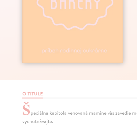
O TITULE
Š
peciálna kapitola venovaná mamine vás zavedie mož
vychutnávajte.