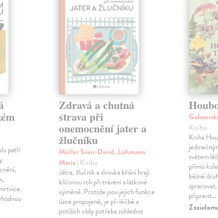
á
Zdravá a chutná
Houbo
okém
strava při
Golasovs
onemocnění jater a
Kniha
žlučníku
Kniha Houb
jedinečný
lu patří
Müller Sven-David, Lohmann
světem léč
y
Maria
| Kniha
přímo kole
cnění,
Játra, žlučník a slinivka břišní hrají
běžné druh
k,
klíčovou roli při trávení a látkové
zpracovat,
 mrtvice.
výměně. Protože jsou jejich funkce
připravit…
 vhodnou
úzce propojené, je při léčbě a
Zasielam
potížích vždy potřeba zohlednit