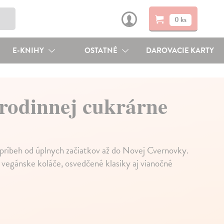
0 ks
E-KNIHY
OSTATNÉ
DAROVACIE KARTY
 rodinnej cukrárne
j príbeh od úplnych začiatkov až do Novej Cvernovky.
 vegánske koláče, osvedčené klasiky aj vianočné