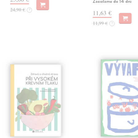
Zasielame do 14 dní
24,90 €
?
11,63 €
11,99 €
?