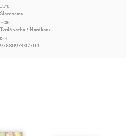
JAZYK
Slovenčina
VÄZBA
Tvrdá väzba / Hardback
EAN
9788097407704