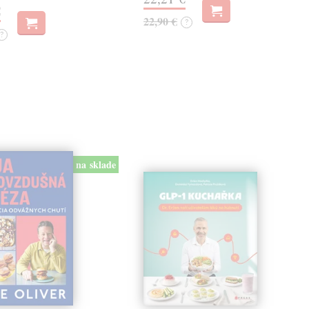
€
22,90 €
?
?
na sklade