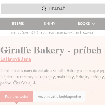
REBRÍK
KNIHY
BOOKS
KNIHY
-
ŽIVOTNÝ ŠTÝL A ZDRAVIE
-
KUCHÁRKY, JEDLÁ, NÁPOJE
Giraffe Bakery - príbeh
Lašánová Jana
Nahliadnite s nami do zákulisia Giraffe Bakery a spoznajte je
Nájdete tu recepty na kapkejky, makrónky, čízkejky, raňajky,
pečivo.
Čítať ďalej
↓
Kúpiť
na webe
Rezervovať v kníhkupectve