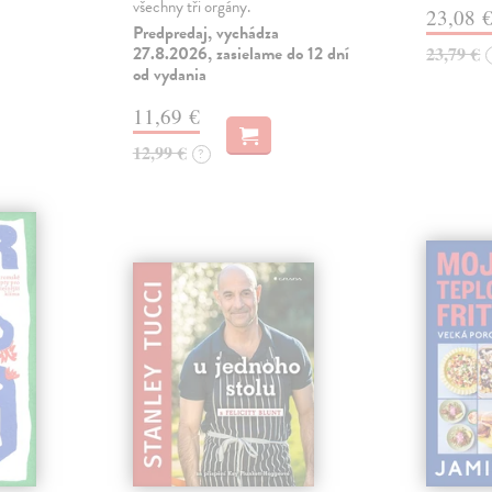
všechny tři orgány.
23,08 
Predpredaj, vychádza
27.8.2026, zasielame do 12 dní
23,79 €
od vydania
11,69 €
12,99 €
?