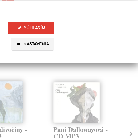
15,
SÚHLASÍM
 aj:
NASTAVENIA
divočiny -
Pani Dallowayová -
Id
3
CD MP3
(a