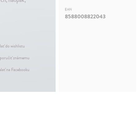
EAN
8588008822043
dať do wishlistu
oručiť známemu
elať na Facebooku