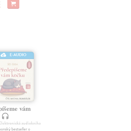
€
E-AUDIO
píšeme vám
u
 Elektronická audiokniha
ponský bestseller o