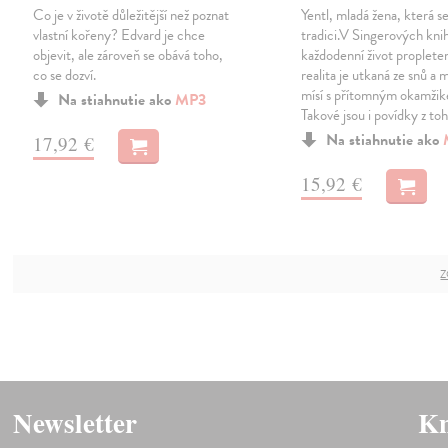
Co je v životě důležitější než poznat
Yentl, mladá žena, která se
vlastní kořeny? Edvard je chce
tradici.V Singerových kni
objevit, ale zároveň se obává toho,
každodenní život proplete
co se dozví.
realita je utkaná ze snů a 
mísí s přítomným okamži
Na stiahnutie ako
MP3
Takové jsou i povídky z to
Na stiahnutie ako
17,92 €
15,92 €
Z
Newsletter
Kn