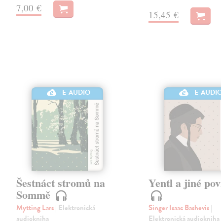
7,00 €
15,45 €
E-AUDIO
E-AUDI
Šestnáct stromů na
Yentl a jiné po
Sommě
Mytting Lars
| Elektronická
Singer Isaac Bashevis
|
audiokniha
Elektronická audiokniha