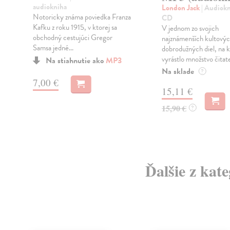
audiokniha
London Jack
| Audiokn
Notoricky známa poviedka Franza
CD
Kafku z roku 1915, v ktorej sa
V jednom zo svojich
obchodný cestujúci Gregor
najznámenších kultový
Samsa jedné...
dobrodužných diel, na 
vyrástlo množstvo čitate
Na stiahnutie ako
MP3
Na sklade
?
7,00 €
15,11 €
15,90 €
?
Ďalšie z kat