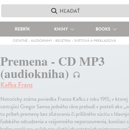
REBRÍK
KNIHY
BOOKS
OSTATNÉ
-
AUDIOKNIHY
-
BELETRIA – SVETOVÁ A PREKLADOVÁ
Premena - CD MP3
(audiokniha)
Kafka Franz
Notoricky známa poviedka Franza Kafku z roku 1915, v ktorej
cestujúci Gregor Samsa jedného rána prebudí v posteli ako „
to príbeh premeny bez zľutovania či prílišného súcitu s hlavn
ľudského odcudzenia a vzájomného neporozumenia, končiaci s
hrdinu neslávne, avšak pre všetkých ostatných zainteresovan