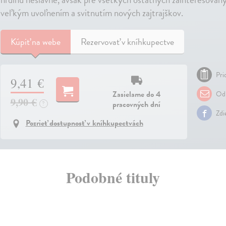
veľkým uvoľnením a svitnutím nových zajtrajškov.
Kúpiť
na webe
Rezervovať v kníhkupectve
Pri
9,41 €
Zasielame do 4
Odp
9,90 €
pracovných dní
?
Zdi
Pozrieť dostupnosť v kníhkupectvách
Podobné tituly