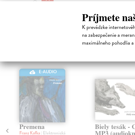
9,95 €
?
Príjmete na
High-contrast mode
K prevádzke internetové
na zabezpečenie a merani
Čit
maximálneho pohodlia a 
E-AUDIO
Premena
Biely tesák -
MP3 (audiokn
Franz Kafka
| Elektronická