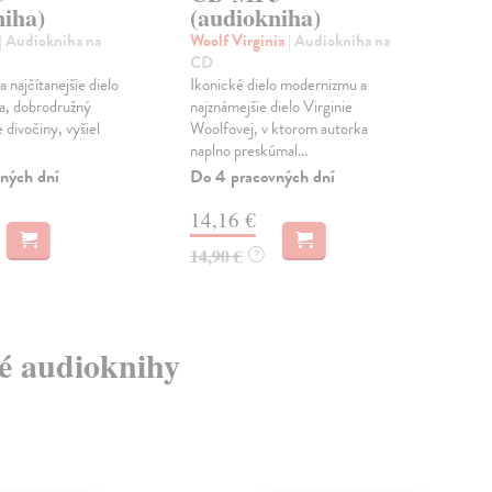
niha)
(audiokniha)
Dos
Aud
| Audiokniha na
Woolf Virginia
| Audiokniha na
Nes
CD
hodi
 najčítanejšie dielo
Ikonické dielo modernizmu a
kul
a, dobrodružný
najznámejšie dielo Virginie
Idio
 divočiny, vyšiel
Woolfovej, v ktorom autorka
naplno preskúmal...
Na 
ných dní
Do 4 pracovných dní
23
14,16 €
24,
14,90 €
?
vé audioknihy