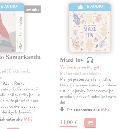
E-AUDIO
E-AUDIO
novinka
do Samarkandu
Mazl tov
Vanderstraeten Margot
|
uzel
| Elektronická
Elektronická audiokniha
a
Margot je ateistka a feministka,
k 1923, v Rusku
která žije se svým íránským přítelem
zvítězili bolševici a lepší
a studuje jazyky. Schneiderovi jsou
olik lepší ty zítřky jsou, se
ortodoxní židovská rodina se čtyřmi
 kůži může přesvědčit pět
dětmi.
 dvou do dvanácti let z
Na stiahnutie ako
MP3
h dětských domovů…
iahnutie ako
MP3
14,00 €