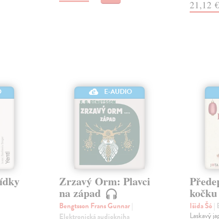
21,12 
O
E-AUDIO
vídky
Zrzavý Orm: Plavci
Přede
na západ
kočk
Bengtsson Frans Gunnar
|
Išida Šó
|
Laskavý ja
Elektronická audiokniha