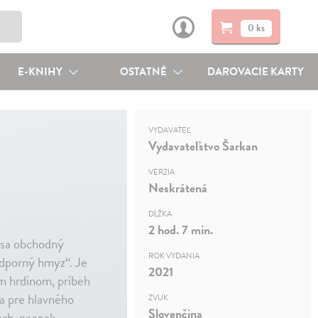
0 ks
E-KNIHY
OSTATNÉ
DAROVACIE KARTY
VYDAVATEĽ
Vydavateľstvo Šarkan
VERZIA
Neskrátená
DĹŽKA
2 hod. 7 min.
 sa obchodný
ROK VYDANIA
odporný hmyz“. Je
2021
ým hrdinom, príbeh
a pre hlavného
ZVUK
Slovenčina
ých, naopak,