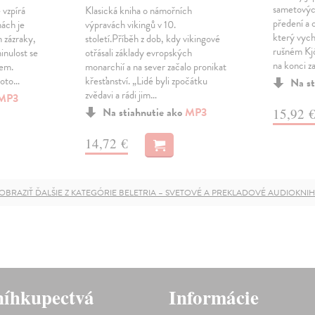
sametovýc
 vzpírá
Klasická kniha o námořních
předení a 
hách je
výpravách vikingů v 10.
který vychá
n zázraky,
století.Příběh z dob, kdy vikingové
rušném Kj
minulost se
otřásali základy evropských
na konci za
kem.
monarchií a na sever začalo pronikat
hoto…
křesťanství. „Lidé byli zpočátku
Na st
zvědavi a rádi jim…
MP3
Na stiahnutie ako
MP3
15,92 
14,72 €
OBRAZIŤ ĎALŠIE Z KATEGÓRIE BELETRIA – SVETOVÉ A PREKLADOVÉ AUDIOKNI
íhkupectvá
Informácie