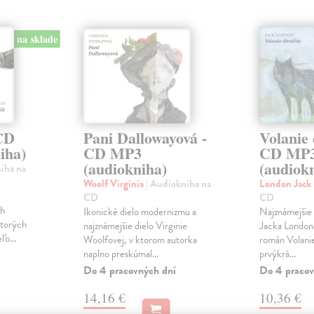
na sklade
 CD
Pani Dallowayová -
Volanie 
iha)
CD MP3
CD MP
(audiokniha)
(audiok
iha na
Woolf Virginia
| Audiokniha na
London Jack
CD
CD
ch
Ikonické dielo modernizmu a
Najznámejšie a
ktorých
najznámejšie dielo Virginie
Jacka London
ľo...
Woolfovej, v ktorom autorka
román Volanie
naplno preskúmal...
prvýkrá...
Do 4 pracovných dní
Do 4 pracov
14,16 €
10,36 €