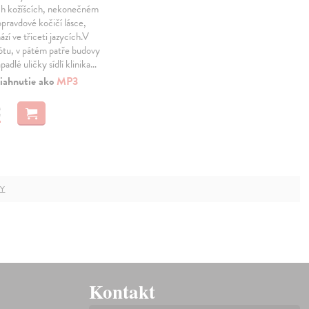
h kožíšcích, nekonečném
opravdové kočičí lásce,
zí ve třiceti jazycích.V
ótu, v pátém patře budovy
padlé uličky sídlí klinika…
iahnutie ako
MP3
€
HY
Kontakt