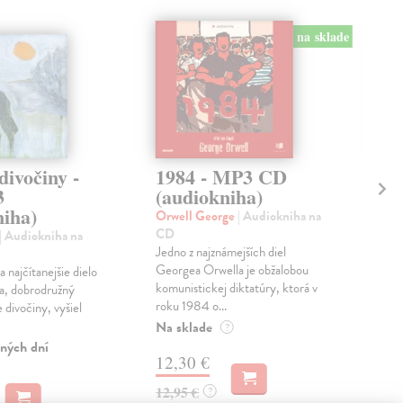
na sklade
divočiny -
1984 - MP3 CD
Ut
3
(audiokniha)
We
niha)
MP
Orwell George
| Audiokniha na
CD
| Audiokniha na
Goe
Jedno z najznámejších diel
Aud
Georgea Orwella je obžalobou
 najčítanejšie dielo
Utr
komunistickej diktatúry, ktorá v
a, dobrodružný
epi
roku 1984 o...
 divočiny, vyšiel
Wol
zach
Na sklade
?
ných dní
Na 
12,30 €
15
12,95 €
?