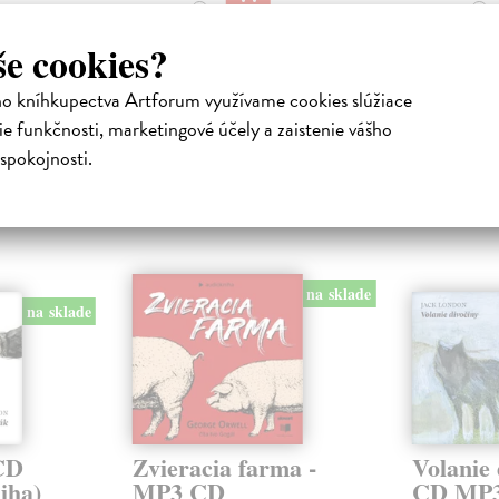
14,90 €
10,90 €
?
?
še cookies?
ho kníhkupectva Artforum využívame cookies slúžiace
e funkčnosti, marketingové účely a zaistenie vášho
atelia s podobným vkusom si kúpili
spokojnosti.
na sklade
na sklade
 CD
Zvieracia farma -
Volanie 
iha)
MP3 CD
CD MP