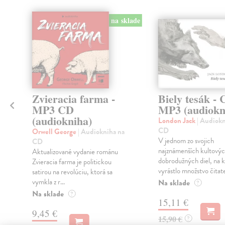
na sklade
klade
Zvieracia farma -
Biely tesák -
MP3 CD
MP3 (audiokn
(audiokniha)
London Jack
| Audiokn
CD
Orwell George
| Audiokniha na
V jednom zo svojich
CD
najznámenších kultový
Aktualizované vydanie románu
dobrodužných diel, na 
Zvieracia farma je politickou
vyrástlo množstvo čitate
satirou na revolúciu, ktorá sa
vymkla z r...
Na sklade
?
Na sklade
?
15,11 €
9,45 €
15,90 €
?