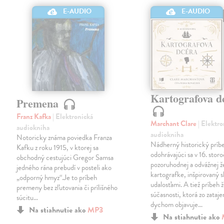
E-AUDIO
E-AUDIO
Kartografova d
Premena
Franz Kafka
| Elektronická
Marchant Clare
| Elektr
audiokniha
audiokniha
Notoricky známa poviedka Franza
Nádherný historický príb
Kafku z roku 1915, v ktorej sa
odohrávajúci sa v 16. storo
obchodný cestujúci Gregor Samsa
pozoruhodnej a odvážnej 
jedného rána prebudí v posteli ako
kartografke, inšpirovaný
„odporný hmyz“.Je to príbeh
udalosťami. A tiež príbeh 
premeny bez zľutovania či prílišného
súčasnosti, ktorá zo zataj
súcitu…
dychom objavuje…
Na stiahnutie ako
MP3
Na stiahnutie ako