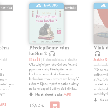
E-AUDIO
novinka
novinka
céra
Předepíšeme vám
Vlak 
kočku 2
onická
Išida Šó
| Elektronická audiokniha
Jachina G
Okouzlující pokračování oceňované
audioknih
japonské knihy Předepíšeme vám
eh
Píše se ro
kočku, v němž klinika Kokoro pro
čí o
definitivně 
léčbu duše znovu otevírá své brány.V
žene –
zítřky. O k
rušném Kjótu, v pátém patře budovy
 skutočnými
na vlastní
na konci zapadlé uličky sídlí klinika…
ženy zo
set dětí od
eným
kazaňskýc
Na stiahnutie ako
MP3
Na st
MP3
15,92 €