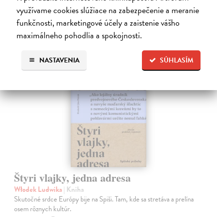
využívame cookies slúžiace na zabezpečenie a meranie
16,06 €
funkčnosti, marketingové účely a zaistenie vášho
16,90 €
?
maximálneho pohodlia a spokojnosti.
na sklade
NASTAVENIA
SÚHLASÍM
Štyri vlajky, jedna adresa
Włodek Ludwika
| Kniha
Skutočné srdce Európy bije na Spiši. Tam, kde sa stretáva a prelína
osem rôznych kultúr.