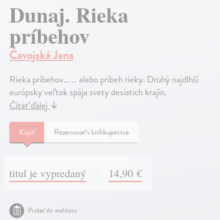
Dunaj. Rieka
príbehov
Čavojská Jana
Rieka príbehov... ... alebo príbeh rieky. Druhý najdlhší
európsky veľtok spája svety desiatich krajín.
Čítať ďalej
↓
Kúpiť
Rezervovať v kníhkupectve
titul je vypredaný
14,90 €
Pridať do wishlistu