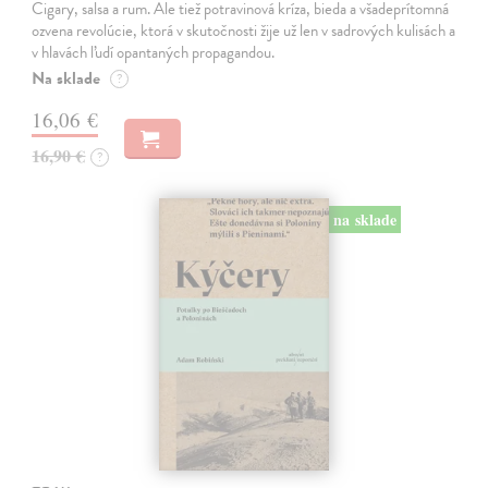
Cigary, salsa a rum. Ale tiež potravinová kríza, bieda a všadeprítomná
ozvena revolúcie, ktorá v skutočnosti žije už len v sadrových kulisách a
v hlavách ľudí opantaných propagandou.
Na sklade
?
16,06 €
16,90 €
?
na sklade