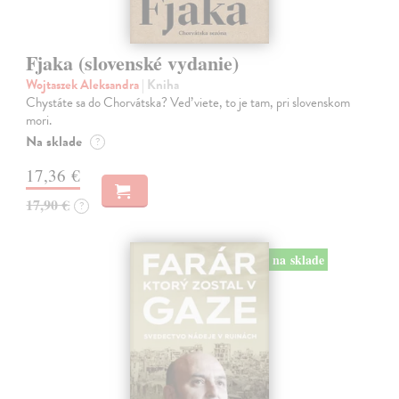
Fjaka (slovenské vydanie)
Wojtaszek Aleksandra
| Kniha
Chystáte sa do Chorvátska? Veď viete, to je tam, pri slovenskom
mori.
Na sklade
?
17,36 €
17,90 €
?
na sklade