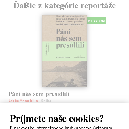
Ďalšie z kategórie reportáže
na sklade
Páni nás sem presídlili
Labba Anna Ellin
| Kniha
Chcete spoznať Škandináviu z trochu iného uhla? Zabudnite na fjordy
či polárnu žiaru, pátrajte po príbehoch ľudí a po jazvách, ktoré v
Príjmete naše cookies?
krajine zanechali dejiny.
Na sklade
?
K prevádzke internetového kníhkupectva Artforum