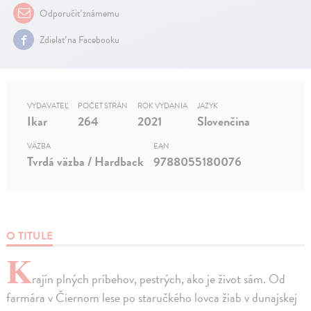
Odporučiť známemu
Zdielať na Facebooku
VYDAVATEĽ
POČET STRÁN
ROK VYDANIA
JAZYK
Ikar
264
2021
Slovenčina
VÄZBA
EAN
Tvrdá väzba / Hardback
9788055180076
O TITULE
K
rajín plných príbehov, pestrých, ako je život sám. Od
farmára v Čiernom lese po staručkého lovca žiab v dunajskej