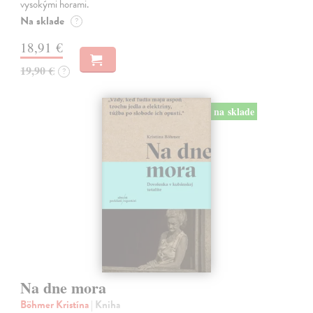
vysokými horami.
Na sklade
?
18,91 €
19,90 €
?
na sklade
Na dne mora
Böhmer Kristína
| Kniha