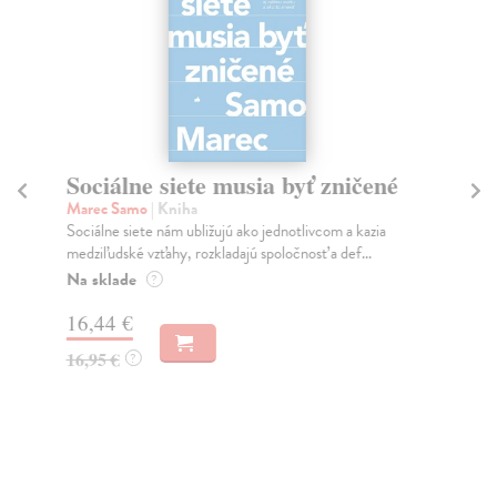
Sociálne siete musia byť zničené
S
K
Marec Samo
| Kniha
Sociálne siete nám ubližujú ako jednotlivcom a kazia
Mik
medziľudské vzťahy, rozkladajú spoločnosť a def...
Mon
o k
Na sklade
?
Na
16,44 €
23
16,95 €
?
24