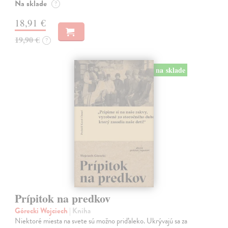
Na sklade
?
18,91 €
19,90 €
?
na sklade
Prípitok na predkov
Górecki Wojciech
| Kniha
Niektoré miesta na svete sú možno priďaleko. Ukrývajú sa za