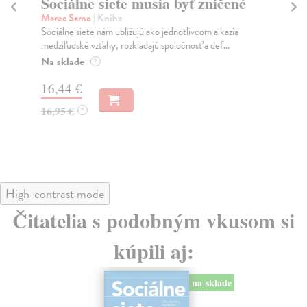
Sociálne siete musia byť zničené
S
K
Marec Samo
| Kniha
Sociálne siete nám ubližujú ako jednotlivcom a kazia
Mik
medziľudské vzťahy, rozkladajú spoločnosť a def...
Mon
o k
Na sklade
?
Na
16,44 €
23
16,95 €
?
24
High-contrast mode
Čitatelia s podobným vkusom si
kúpili aj:
na sklade