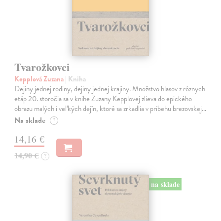
Tvarožkovci
Kepplová Zuzana
| Kniha
Dejiny jednej rodiny, dejiny jednej krajiny. Množstvo hlasov z rôznych
etáp 20. storočia sa v knihe Zuzany Kepplovej zlieva do epického
obrazu malých i veľkých dejín, ktoré sa zrkadlia v príbehu brezovskej…
Na sklade
?
14,16 €
14,90 €
?
na sklade