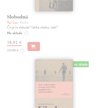
Slobodná
Ypi Lea
| Kniha
Čo je to sloboda? Ľahká otázka, však?
Na sklade
?
18,91 €
19,90 €
?
na sklade