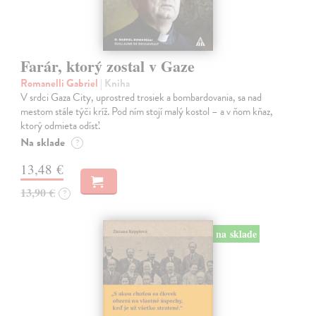
Farár, ktorý zostal v Gaze
Romanelli Gabriel
| Kniha
V srdci Gaza City, uprostred trosiek a bombardovania, sa nad
mestom stále týči kríž. Pod ním stojí malý kostol – a v ňom kňaz,
ktorý odmieta odísť.
Na sklade
?
13,48 €
13,90 €
?
na sklade