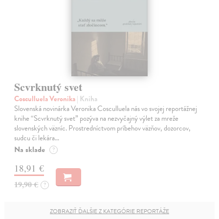
Scvrknutý svet
Cosculluela Veronika
| Kniha
Slovenská novinárka Veronika Cosculluela nás vo svojej reportážnej
knihe “Scvrknutý svet” pozýva na nezvyčajný výlet za mreže
slovenských väzníc. Prostredníctvom príbehov väzňov, dozorcov,
sudcu či lekára…
Na sklade
?
18,91 €
19,90 €
?
ZOBRAZIŤ ĎALŠIE Z KATEGÓRIE REPORTÁŽE