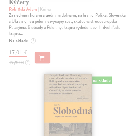
Kýčery
Robiński Adam
| Kniha
Za siedmimi horami a siedmimi dolinami, na hranici Poľska, Slovenska
a Ukrajiny, leží jeden nezvyčajný svet, skutočná stredoeurópska
Patagónia. Bieščady a Poloniny, krajina vydedencov i hrdých ľudí,
krajina…
Na sklade
?
17,01 €
17,90 €
?
na sklade