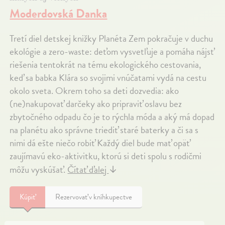
Moderdovská Danka
Tretí diel detskej knižky Planéta Zem pokračuje v duchu
ekológie a zero-waste: deťom vysvetľuje a pomáha nájsť
riešenia tentokrát na tému ekologického cestovania,
keď sa babka Klára so svojimi vnúčatami vydá na cestu
okolo sveta. Okrem toho sa deti dozvedia: ako
(ne)nakupovať darčeky ako pripraviť oslavu bez
zbytočného odpadu čo je to rýchla móda a aký má dopad
na planétu ako správne triediť staré baterky a či sa s
nimi dá ešte niečo robiť Každý diel bude mať opäť
zaujímavú eko-aktivitku, ktorú si deti spolu s rodičmi
môžu vyskúšať.
Čítať ďalej
↓
Kúpiť
Rezervovať v kníhkupectve