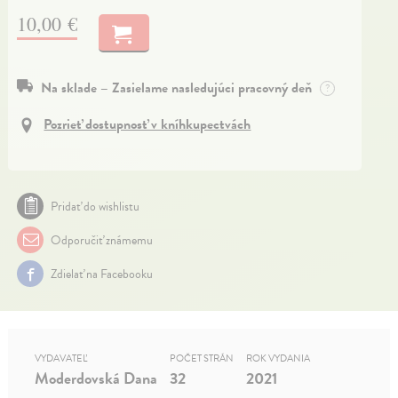
10,00 €
Na sklade – Zasielame nasledujúci pracovný deň
?
Pozrieť dostupnosť v kníhkupectvách
Pridať do wishlistu
Odporučiť známemu
Zdielať na Facebooku
VYDAVATEĽ
POČET STRÁN
ROK VYDANIA
Moderdovská Dana
32
2021