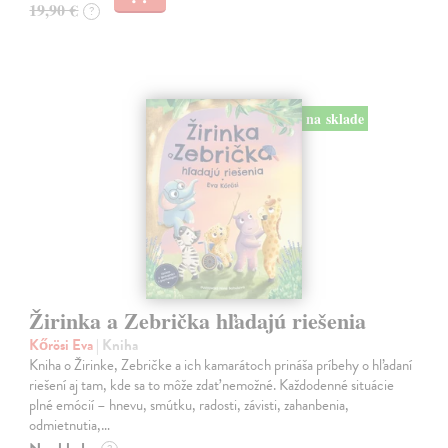
19,90 €
?
na sklade
Žirinka a Zebrička hľadajú riešenia
Kőrösi Eva
| Kniha
Kniha o Žirinke, Zebričke a ich kamarátoch prináša príbehy o hľadaní
riešení aj tam, kde sa to môže zdať nemožné. Každodenné situácie
plné emócií – hnevu, smútku, radosti, závisti, zahanbenia,
odmietnutia,…