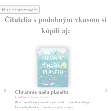
High-contrast mode
Čitatelia s podobným vkusom si
kúpili aj:
Chráňme našu planétu
T
kolektív autorov
| Kniha
Fa
Ako triediť a recyklovať odpad a šetriť prírodné zdroje
Mal
Pri každej ľudskej činnosti sa vytvára nejak...
náv