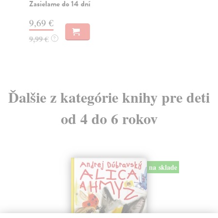
roz
Zasielame do 14 dní
Za
9,69 €
14
9,99 €
?
14
Ďalšie z kategórie knihy pre deti
od 4 do 6 rokov
na sklade