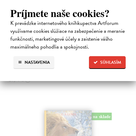
Príjmete naše cookies?
K prevádzke internetového kníhkupectva Artforum
Alica a hmyz
využívame cookies slúžiace na zabezpečenie a meranie
funkčnosti, marketingové účely a zaistenie vášho
Dúbravský Andrej
| Kniha
Alica je zvedavá mačka, ktorá býva so zvedavým Andrejom. Obaja sú
maximálneho pohodlia a spokojnosti.
fascinovaní ríšou hmyzu.
Na sklade
?
NASTAVENIA
SÚHLASÍM
28,03 €
28,90 €
?
na sklade