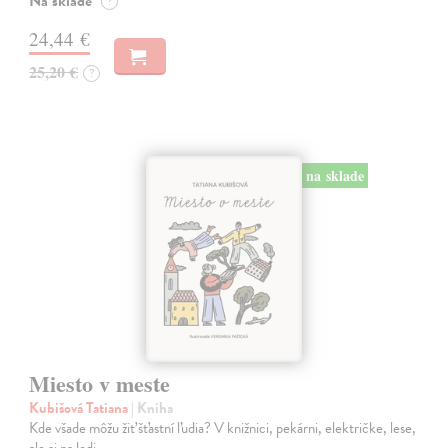
Na sklade
?
24,44 €
25,20 €
?
na sklade
Miesto v meste
Kubišová Tatiana
| Kniha
Kde všade môžu žiť šťastní ľudia? V knižnici, pekárni, električke, lese,
ale aj na lodi.