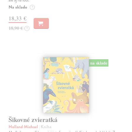
Na sklade
?
18,33 €
18,90 €
?
na sklade
Šikovné zvieratká
Holland Michael
| Kniha