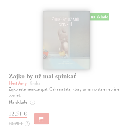
na sklade
Zajko by už mal spinkať
Hest Amy
| Kniha
Zajko este nemoze spat. Caka na tata, ktory sa nanho stale neprisiel
pozriet.
Na sklade
?
12,51 €
12,90 €
?