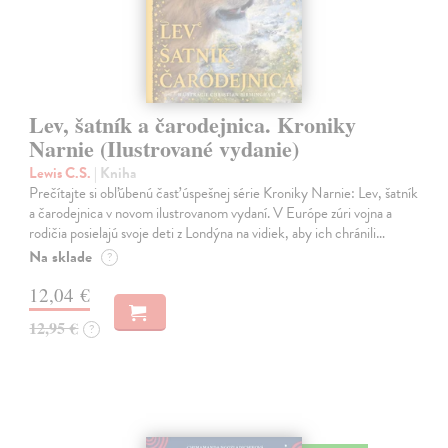
Lev, šatník a čarodejnica. Kroniky
Narnie (Ilustrované vydanie)
Lewis C.S.
| Kniha
Prečítajte si obľúbenú časť úspešnej série Kroniky Narnie: Lev, šatník
a čarodejnica v novom ilustrovanom vydaní. V Európe zúri vojna a
rodičia posielajú svoje deti z Londýna na vidiek, aby ich chránili…
Na sklade
?
12,04 €
12,95 €
?