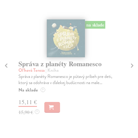
na sklade
Správa z planéty Romanesco
Z
Oľhová Tereza
| Kniha
Ka
Správa z planéty Romanesco je pútavý príbeh pre deti,
Dvo
ktorý sa odohráva v ďalekej budúcnosti na male...
Nev
Na sklade
Do
?
15,11 €
9,
15,90 €
9,
?