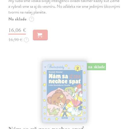
My ľudia sme vďaka svojej inteligencii ovládli takmer každý kút Zeme
a vybrali sme sa aj do vesmíru. No zďaleka nie sme jedinými šikovnými
tvormi na našej planéte.
Na sklade
?
16,06 €
16,90 €
?
na sklade
Nám sa už zase nechce spať