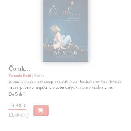
Čo ak...
Yamada Kobi
| Kniha
Si úžasnejší ako si dokážeš predstaviť. Autor bestsellerov Kobi Yamada
napísal príbeh o nespútanom potenciály ukrytom v každom z nás.
Do 5 dní
13,48 €
13,90 €
?