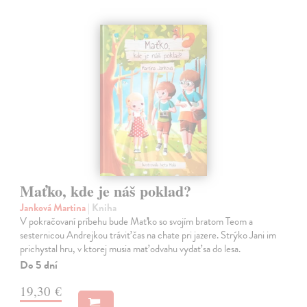
Maťko, kde je náš poklad?
Janková Martina
| Kniha
V pokračovaní príbehu bude Maťko so svojím bratom Teom a
sesternicou Andrejkou tráviť čas na chate pri jazere. Strýko Jani im
prichystal hru, v ktorej musia mať odvahu vydať sa do lesa.
Do 5 dní
19,30 €