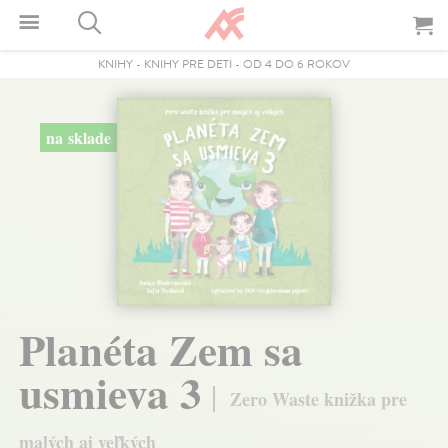
KNIHY
-
KNIHY PRE DETI
-
OD 4 DO 6 ROKOV
na sklade
Planéta Zem sa
usmieva 3
Zero Waste knižka pre
malých aj veľkých