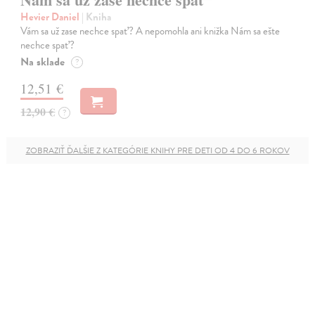
Hevier Daniel
| Kniha
Vám sa už zase nechce spať? A nepomohla ani knižka Nám sa ešte
nechce spať?
Na sklade
?
12,51 €
12,90 €
?
ZOBRAZIŤ ĎALŠIE Z KATEGÓRIE KNIHY PRE DETI OD 4 DO 6 ROKOV