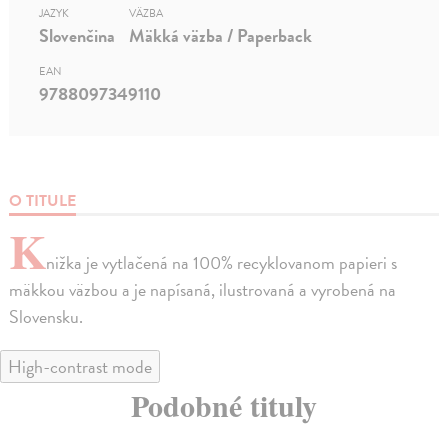
JAZYK
VÄZBA
Slovenčina
Mäkká väzba / Paperback
EAN
9788097349110
O TITULE
K
nižka je vytlačená na 100% recyklovanom papieri s
mäkkou väzbou a je napísaná, ilustrovaná a vyrobená na
Slovensku.
High-contrast mode
Podobné tituly