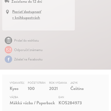
Zasielame do 12 dní
Pozrieť dostupnosť
v kníhkupectvách
Pridať do wishlistu
Odporučiť známemu
Zdielať na Facebooku
VYDAVATEĽ
POČET STRÁN
ROK VYDANIA
JAZYK
Kyeo
100
2021
Čeština
VÄZBA
EAN
Mäkká väzba / Paperback
KOS284973