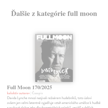
Ďalšie z kategórie full moon
Full Moon 170/2025
kolektív autorov
| Časopis
Davida Lynche mnozí nazývali režisérem hudebníků, toto úsloví
ovšem jen velmi latentně vyjadřuje vztah amerického umělce k hudbě
a zvukové složce jeho dlouhometrážních snímků, seriálů a dalších