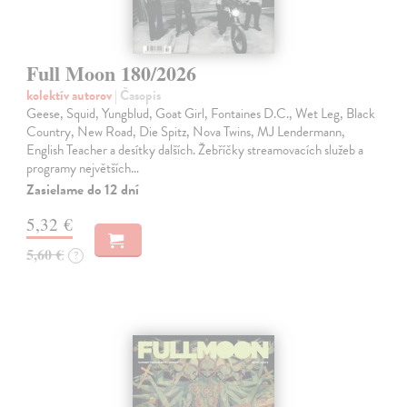
Full Moon 180/2026
kolektív autorov
| Časopis
Geese, Squid, Yungblud, Goat Girl, Fontaines D.C., Wet Leg, Black
Country, New Road, Die Spitz, Nova Twins, MJ Lendermann,
English Teacher a desítky dalších. Žebříčky streamovacích služeb a
programy největších…
Zasielame do 12 dní
5,32 €
5,60 €
?