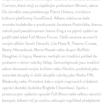
Cerman, která stojí za úspěšným podcastem Mrzení, sekce
Do černého zase představuje Pierra Urbana, iniciátora
kulturní platformy GoodGood. Albem měsíce se stala
novinka hudebníka a producenta Jonatana Pastirčáka, kterou
nahrál pod pseudonymem Isama Zing a na jejímž vydání se
podílí také label Full Moon Forum. Další recenze se vrací k
novým albům Sarah Davachi, Lila Nase X, Theona Crosse,
Beaty Hlavenkové, Marie Peszek nebo skupin Buffalo
Daughter či Injury Reserve, nechybí ani tradiční pohled do
podzemí v rámci rubriky Sklep. Samozřejmostí jsou tradiční
sekce věnované novým knihám nebo filmům, podobně jako
autorské sloupky či další obvyklé rubriky jako Radio FM,
Bleskovky nebo Protokol, kde o svých inspiracích a láskách
vypráví skotská dudačka Brighde Chaimbeul. Spolu s
prosincovým vydáním spouští Full Moon také velkou vánoční
kampaň, během níž je možno zakoupit například předplatné