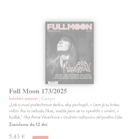
Full Moon 173/2025
kolektív autorov
| Časopis
„Lidi si musí poslechnout desku, aby pochopili, v čem já tu krásu
vidím. Asi to nebudu říkat, snažila jsem se to vysvětlit v umění, v
hudbě,“ říká Anna Vaverková v titulním rozhovoru zářijového čísla.
Zasielame do 12 dní
5,43 €