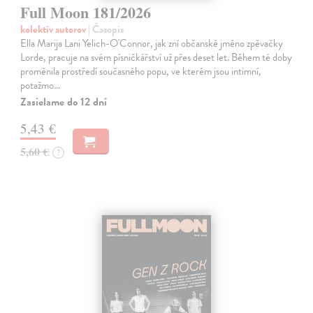
Full Moon 181/2026
kolektív autorov
| Časopis
Ella Marija Lani Yelich-O'Connor, jak zní občanské jméno zpěvačky
Lorde, pracuje na svém písničkářství už přes deset let. Během té doby
proměnila prostředí současného popu, ve kterém jsou intimní,
potažmo…
Zasielame do 12 dní
5,43 €
5,60 €
?