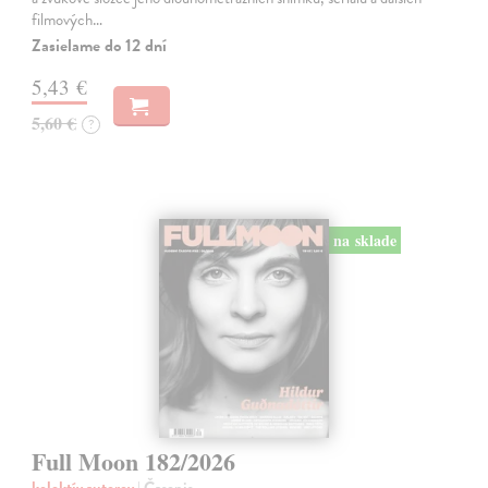
filmových…
Zasielame do 12 dní
5,43 €
5,60 €
?
na sklade
Full Moon 182/2026