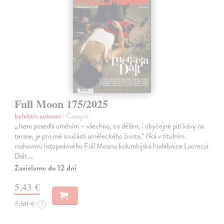
Full Moon 175/2025
kolektív autorov
| Časopis
„Jsem posedlá uměním – všechno, co dělám, i obyčejné pití kávy na
terase, je pro mě součástí uměleckého života,“ říká v titulním
rozhovoru listopadového Full Moonu kolumbijská hudebnice Lucrecia
Dalt.…
Zasielame do 12 dní
5,43 €
5,60 €
?