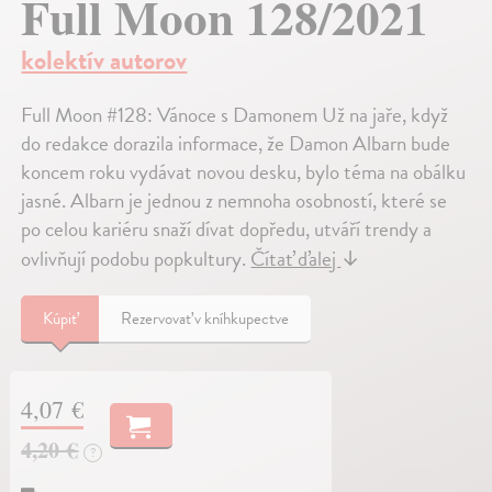
Full Moon 128/2021
kolektív autorov
Full Moon #128: Vánoce s Damonem Už na jaře, když
do redakce dorazila informace, že Damon Albarn bude
koncem roku vydávat novou desku, bylo téma na obálku
jasné. Albarn je jednou z nemnoha osobností, které se
po celou kariéru snaží dívat dopředu, utváří trendy a
ovlivňují podobu popkultury.
Čítať ďalej
↓
Kúpiť
Rezervovať v kníhkupectve
4,07 €
4,20 €
?