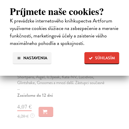
Príjmete naše cookies?
K prevádzke internetového kníhkupectva Artforum
využívame cookies slúžiace na zabezpečenie a meranie
funkčnosti, marketingové účely a zaistenie vášho
maximálneho pohodlia a spokojnosti.
NASTAVENIA
SÚHLASÍM
Full Moon 125/2021
F
kolektív autorov
| Kniha
kol
Shortparis, Aigel, Ic3peak, Kate NV, Lucidvox,
Nov
Glintshake, Gnoomes a mnozí další. Zástupci současné
žán
...
Za
Zasielame do 12 dní
4,
4,07 €
4,
4,20 €
?