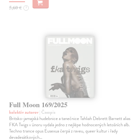
5,60 €
?
Full Moon 169/2025
kolektív autorov
| Časopis
Britsko-jamajská hudebnice a tanečnice Tahliah Debrett Barnett alias
FKA Twigs v únoru vydala jedno z nejlépe hodnocených letošních alb.
Techno trance opus Eusexua čerpá z raveu, queer kultur i řady
devadesátkových…