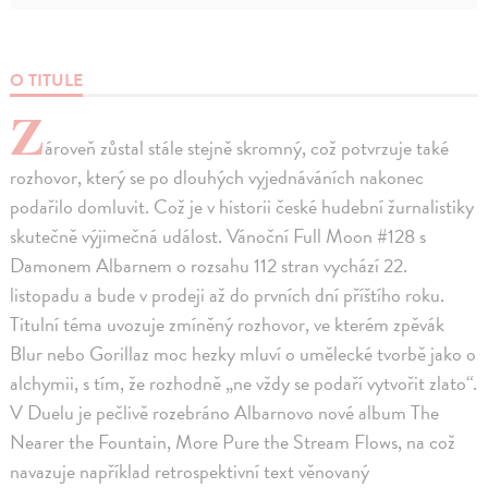
O TITULE
Z
ároveň zůstal stále stejně skromný, což potvrzuje také
rozhovor, který se po dlouhých vyjednáváních nakonec
podařilo domluvit. Což je v historii české hudební žurnalistiky
skutečně výjimečná událost. Vánoční Full Moon #128 s
Damonem Albarnem o rozsahu 112 stran vychází 22.
listopadu a bude v prodeji až do prvních dní příštího roku.
Titulní téma uvozuje zmíněný rozhovor, ve kterém zpěvák
Blur nebo Gorillaz moc hezky mluví o umělecké tvorbě jako o
alchymii, s tím, že rozhodně „ne vždy se podaří vytvořit zlato“.
V Duelu je pečlivě rozebráno Albarnovo nové album The
Nearer the Fountain, More Pure the Stream Flows, na což
navazuje například retrospektivní text věnovaný