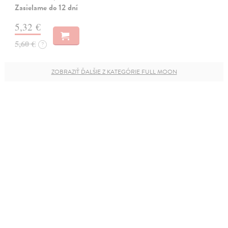
Zasielame do 12 dní
5,32 €
5,60 €
?
ZOBRAZIŤ ĎALŠIE Z KATEGÓRIE FULL MOON