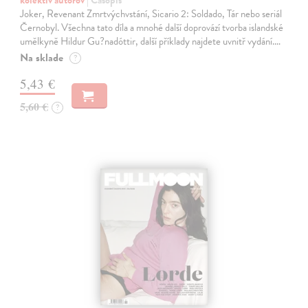
kolektív autorov
| Časopis
Joker, Revenant Zmrtvýchvstání, Sicario 2: Soldado, Tár nebo seriál
Černobyl. Všechna tato díla a mnohé další doprovází tvorba islandské
umělkyně Hildur Gu?nadóttir, další příklady najdete uvnitř vydání.…
Na sklade
?
5,43 €
5,60 €
?