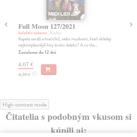
Full Moon 127/2021
F
kolektív autorov
| Kniha
kol
Kapela nerdů a hračičků, nebo muzikanti, kteří skládají
Kaž
nejkomplexnější hity široko daleko? A co tře...
čás
zře
Zasielame do 12 dní
Za
4,07 €
4,
4,20 €
?
4,
High-contrast mode
Čitatelia s podobným vkusom si
kúpili aj: