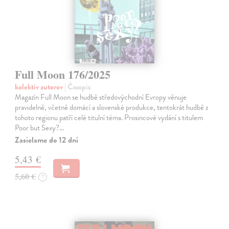
Full Moon 176/2025
kolektív autorov
| Časopis
Magazín Full Moon se hudbě středovýchodní Evropy věnuje
pravidelně, včetně domácí a slovenské produkce, tentokrát hudbě z
tohoto regionu patří celé titulní téma. Prosincové vydání s titulem
Poor but Sexy?…
Zasielame do 12 dní
5,43 €
5,60 €
?