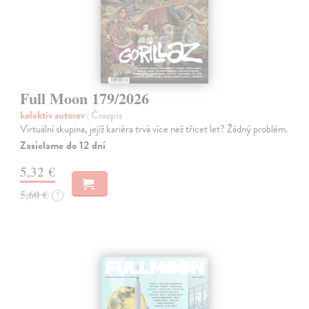
Full Moon 179/2026
kolektív autorov
| Časopis
Virtuální skupina, jejíž kariéra trvá více než třicet let? Žádný problém.
Zasielame do 12 dní
5,32 €
5,60 €
?