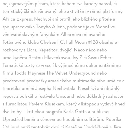
nejzajímavějším písním, které během své kariéry napsal, či
tematický článek věnovaný jeho aktivitám v rámci platformy
Africa Express. Nechybí ani profil jeho blízkého přítele a
spolupracovníka Tonyho Allena, podobně jako Moonfive
věnované slavným fanynkám Albarnova milovaného
fotbalového klubu Chelsea FC. Full Moon #128 obsahuje
rozhovory s Liars, Repetitor, dvojicí Něco něco nebo
umělkyněmi Beatou Hlavenkovou, Ivy Z či Sisou Fehér.
Tematické texty se vracejí k výjimečnému dokumentárnímu
filmu Todda Haynese The Velvet Underground nebo
představení přednášky amerického multimediálního umělce a
teoretika umění Josepha Nechvatala. Neschází ani obsáhlý
report z polského festivalu Unsound nebo důkladný rozhovor
s žurnalistou Pavlem Klusákem, který v listopadu vydává hned
dvě knihy – kritickou biografii Karla Gotta a publikaci
Uprostřed banánu věnovanou hudebním solitérům. Rubrika
Odjinud patří tentokrát dvojici Kateřina Ondráčková a Jára