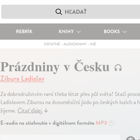
REBRÍK
KNIHY
BOOKS
OSTATNÉ
-
AUDIOKNIHY
-
INÉ
Prázdniny v Česku
Zibura Ladislav
Za dobrodružstvím není třeba létat přes půl světa! Stačí proce
Ladislavem Ziburou na dvouměsíční jízdu po českých luzích a h
žijeme.
Čítať ďalej
↓
E-audio na stiahnutie v digitálnom formáte
MP3
?