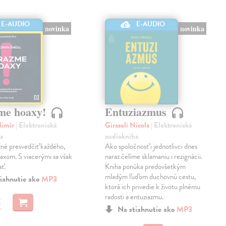
E-AUDIO
E-AUDIO
novinka
novinka
me hoaxy!
Entuziazmus
dimír
| Elektronická
Girasoli Nicola
| Elektronická
a
audiokniha
né presvedčiť každého,
Ako spoločnosť i jednotlivci dnes
oaxom. S viacerými sa však
naraz čelíme sklamaniu i rezignácii.
ať.
Kniha ponúka predovšetkým
mladým ľuďom duchovnú cestu,
iahnutie ako
MP3
ktorá ich privedie k životu plnému
radosti a entuziazmu.
€
Na stiahnutie ako
MP3