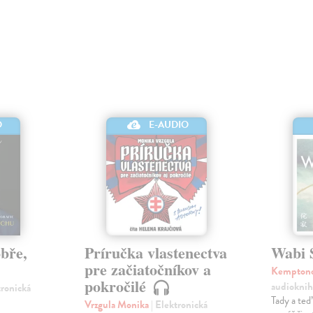
O
E-AUDIO
obře,
Príručka vlastenectva
Wabi 
pre začiatočníkov a
Kemptono
pokročilé
audioknih
tronická
Tady a te
Vrzgula Monika
| Elektronická