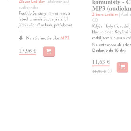
komunisty - 
Zibura Ladislav
| Elektronická
MP3 (audiokn
audiokniha
Pouť do Santiaga mi v osmnácti
Zibura Ladislav
| Audi
letech změnila život a já si slíbil
CD
jednu věc: až se budu potřebovat
Když mi byly tři, rozbil 
...
hlavu o bidet. Když mi b
Na stiahnutie ako
MP3
rozbil jsem si hlavu o kol
Na externom sklade 
17,96 €
Dodanie do 16 dní
11,63 €
11,99 €
?