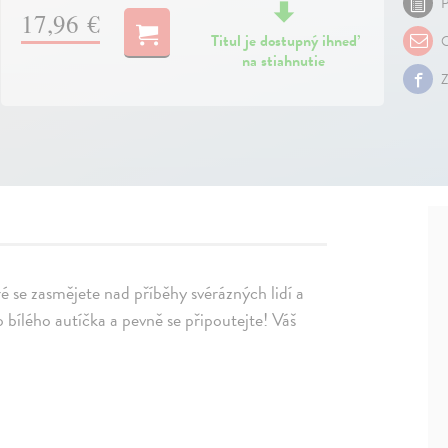
P
17,96 €
Titul je dostupný ihneď
O
na stiahnutie
Z
ré se zasmějete nad příběhy svérázných lidí a
 bílého autíčka a pevně se připoutejte! Váš