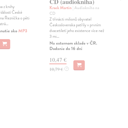
CD (audiokniha)
St
a z knihy
Krsek Martin
| Audiokniha na
Put
dálostí České
CD
aud
ina Řezníčka o pěti
Z třinácti milionů obyvatel
Aud
trá...
Československa patřily v prvním
ději
hnutie ako
MP3
dvacetiletí jeho existence více než
Evr
3 mi...
Výc
Na externom sklade v ČR.
Dodanie do 16 dní
11
10,47 €
10,79 €
?