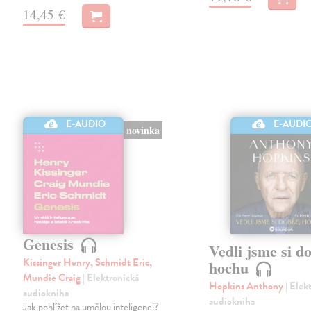
14,45 €
E-AUDIO
E-AUDI
novinka
Genesis
Vedli jsme si d
Kissinger Henry, Schmidt Eric,
hochu
Mundie Craig
| Elektronická
Hopkins Anthony
| Elek
audiokniha
audiokniha
Jak pohlížet na umělou inteligenci?