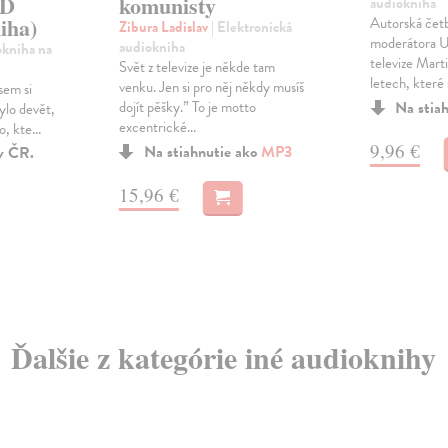
CD
komunisty
audiokniha
iha)
Autorská četb
Zibura Ladislav
| Elektronická
moderátora U
audiokniha
okniha na
televize Mart
Svět z televize je někde tam
letech, které s
venku. Jen si pro něj někdy musíš
jsem si
dojít pěšky.” To je motto
Na stia
ylo devět,
excentrické...
o, kte...
9,96 €
Na stiahnutie ako
MP3
v ČR.
15,96 €
Ďalšie z kategórie iné audioknihy