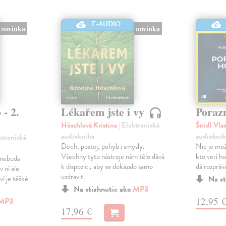
E-AUDIO
novinka
novinka
 - 2.
Lékařem jste i vy
Poraz
Höschlová Kristina
| Elektronická
Šnídl Vla
audiokniha
audioknih
ektronická
Dech, postoj, pohyb i smysly.
Nie je mož
Všechny tyto nástroje nám tělo dává
kto verí h
y nebude
k dispozici, aby se dokázalo samo
dá rozpráv
 ní ale
uzdravit.
ví je těžké
Na st
Na stiahnutie ako
MP3
12,95 
MP3
17,96 €