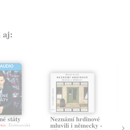
 aj:
-AUDIO
né státy
Neznámí hrdinové
Ob
mluvili i německy -
ku
rtin
| Elektronická