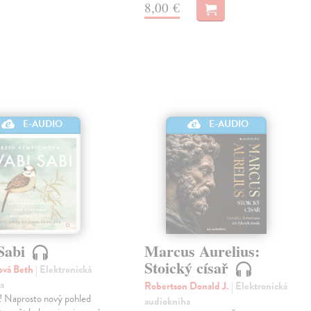
8,00 €
E-AUDIO
E-AUDIO
Sabi
Marcus Aurelius:
Stoický císař
vá Beth
| Elektronická
a
Robertson Donald J.
| Elektronická
ď! Naprosto nový pohled
audiokniha