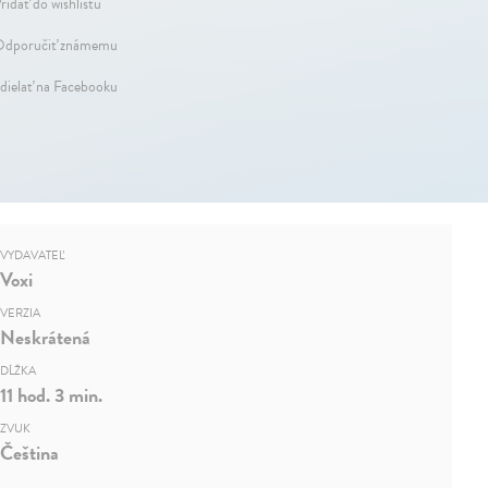
ridať do wishlistu
dporučiť známemu
dielať na Facebooku
VYDAVATEĽ
Voxi
VERZIA
Neskrátená
DĹŽKA
11 hod. 3 min.
ZVUK
Čeština