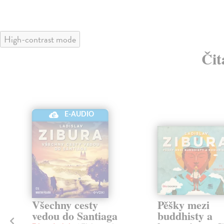
High-contrast mode
Čit
E-AUDIO
Všechny cesty
Pěšky mezi
vedou do Santiaga
buddhisty a