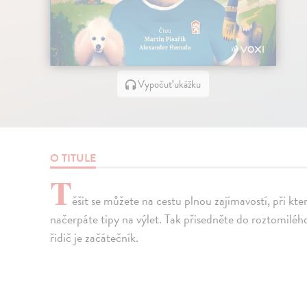
Vypočuť ukážku
O TITULE
T
ěšit se můžete na cestu plnou zajímavostí, při kte
načerpáte tipy na výlet. Tak přisedněte do roztomilého
řidič je začátečník.