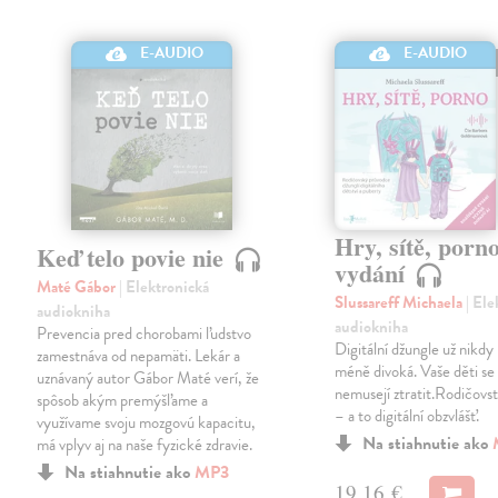
E-AUDIO
E-AUDIO
Hry, sítě, porno
Keď telo povie nie
vydání
Maté Gábor
| Elektronická
Slussareff Michaela
| El
audiokniha
audiokniha
Prevencia pred chorobami ľudstvo
Digitální džungle už nikd
zamestnáva od nepamäti. Lekár a
méně divoká. Vaše děti se v
uznávaný autor Gábor Maté verí, že
nemusejí ztratit.Rodičovst
spôsob akým premýšľame a
– a to digitální obzvlášť.
využívame svoju mozgovú kapacitu,
Na stiahnutie ako
má vplyv aj na naše fyzické zdravie.
Na stiahnutie ako
MP3
19,16 €