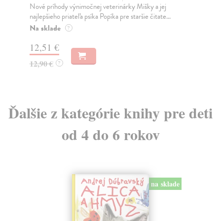
Spoznaj svet veterinárky Mišky, jej verného kamaráta
Tát
Popíka a zvieracích pacientov z Lipovej kliniky...
Náj
Do 4 dní
Na
5,72 €
8,
5,90 €
8,
?
Ďalšie z kategórie knihy pre deti
od 4 do 6 rokov
na sklade