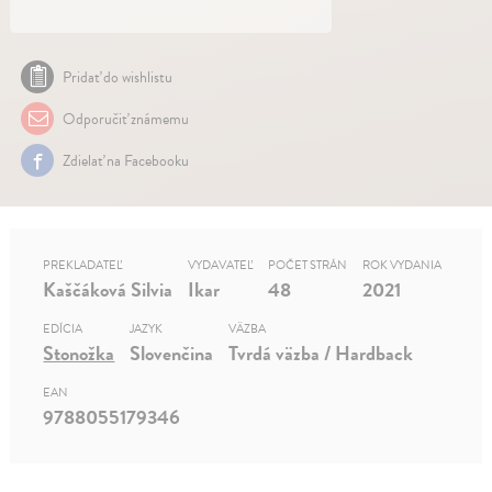
Pridať do wishlistu
Odporučiť známemu
Zdielať na Facebooku
PREKLADATEĽ
VYDAVATEĽ
POČET STRÁN
ROK VYDANIA
Kaščáková Silvia
Ikar
48
2021
EDÍCIA
JAZYK
VÄZBA
Stonožka
Slovenčina
Tvrdá väzba / Hardback
EAN
9788055179346