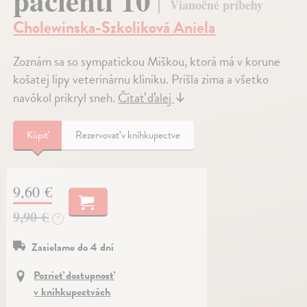
pacienti 10
Vianočné príbehy
Cholewinska-Szkoliková Aniela
Zoznám sa so sympatickou Miškou, ktorá má v korune
košatej lipy veterinárnu kliniku. Prišla zima a všetko
navôkol prikryl sneh.
Čítať ďalej
↓
Kúpiť
Rezervovať v kníhkupectve
9,60 €
9,90 €
?
Zasielame do 4 dní
Pozrieť dostupnosť
v kníhkupectvách