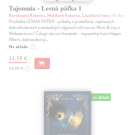
Tajomnia - Lesná päťka 1
Kerekesová Katarína, Moláková Katarína, Laučíková Ivana
| Kniha
Prichádza LESNÁ PÄŤKA - príbehy o priateľstve, napínavých
dobrodružstvách a nevšedných objavoch od tvorcov Mimi & Lízy a
Websterovcov! Čakajú vás noví kamaráti - neposedný kuní chlapec
Albert, dobrosrdečný…
Na sklade
?
11,35 €
11,95 €
?
na sklade