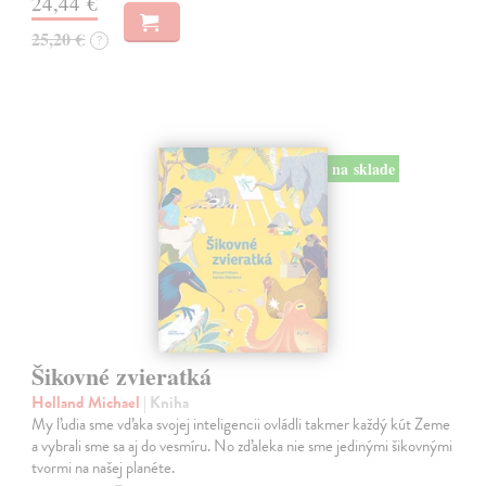
24,44 €
25,20 €
?
na sklade
Šikovné zvieratká
Holland Michael
| Kniha
My ľudia sme vďaka svojej inteligencii ovládli takmer každý kút Zeme
a vybrali sme sa aj do vesmíru. No zďaleka nie sme jedinými šikovnými
tvormi na našej planéte.