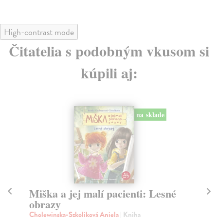
High-contrast mode
Čitatelia s podobným vkusom si
kúpili aj:
Miška a jej malí pacienti 2:
Fa
Pracovný zošit s nálepkami 2
p
kolektív autorov
| Kniha
kol