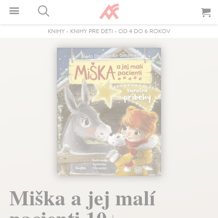
KNIHY
-
KNIHY PRE DETI
-
OD 4 DO 6 ROKOV
Miška a jej malí