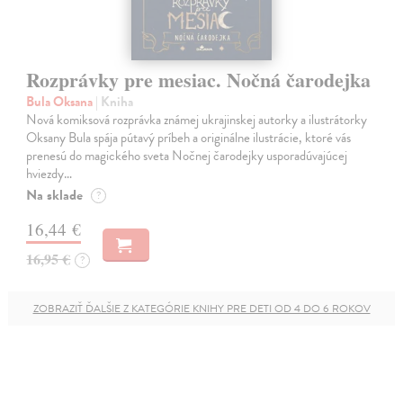
Rozprávky pre mesiac. Nočná čarodejka
Bula Oksana
| Kniha
Nová komiksová rozprávka známej ukrajinskej autorky a ilustrátorky
Oksany Bula spája pútavý príbeh a originálne ilustrácie, ktoré vás
prenesú do magického sveta Nočnej čarodejky usporadúvajúcej
hviezdy…
Na sklade
?
16,44 €
16,95 €
?
ZOBRAZIŤ ĎALŠIE Z KATEGÓRIE KNIHY PRE DETI OD 4 DO 6 ROKOV