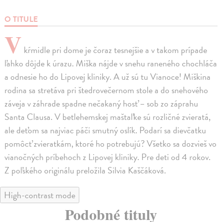
O TITULE
V
kŕmidle pri dome je čoraz tesnejšie a v takom prípade
ľahko dôjde k úrazu. Miška nájde v snehu raneného chochláča
a odnesie ho do Lipovej kliniky. A už sú tu Vianoce! Miškina
rodina sa stretáva pri štedrovečernom stole a do snehového
záveja v záhrade spadne nečakaný hosť – sob zo záprahu
Santa Clausa. V betlehemskej maštaľke sú rozličné zvieratá,
ale deťom sa najviac páči smutný oslík. Podarí sa dievčatku
pomôcť zvieratkám, ktoré ho potrebujú? Všetko sa dozvieš vo
vianočných príbehoch z Lipovej kliniky. Pre deti od 4 rokov.
Z poľského originálu preložila Silvia Kaščáková.
High-contrast mode
Podobné tituly