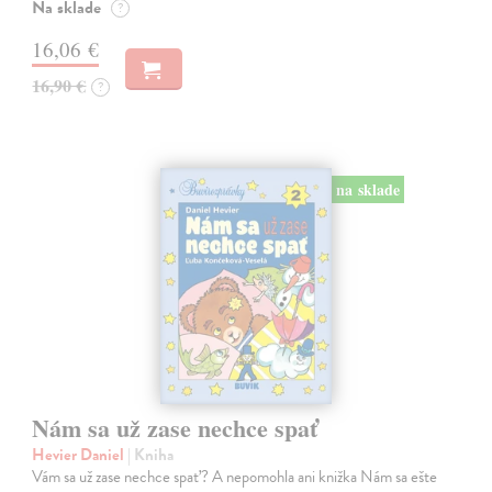
Na sklade
?
16,06 €
16,90 €
?
na sklade
Nám sa už zase nechce spať
Hevier Daniel
| Kniha
Vám sa už zase nechce spať? A nepomohla ani knižka Nám sa ešte