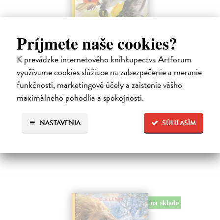
Príjmete naše cookies?
K prevádzke internetového kníhkupectva Artforum
Alica a hmyz
využívame cookies slúžiace na zabezpečenie a meranie
Dúbravský Andrej
| Kniha
funkčnosti, marketingové účely a zaistenie vášho
Alica je zvedavá mačka, ktorá býva so zvedavým Andrejom. Obaja sú
fascinovaní ríšou hmyzu.
maximálneho pohodlia a spokojnosti.
Na sklade
?
NASTAVENIA
SÚHLASÍM
28,03 €
28,90 €
?
na sklade