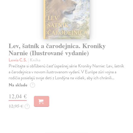
Lev, šatník a čarodejnica. Kroniky
Narnie (Ilustrované vydanie)
Lewis C.S.
| Kniha
Prečítajte si obľúbenú časť úspešnej série Kroniky Narnie: Lev, šatník
a čarodejnica v novom ilustrovanom vydaní. V Európe zúri vojna a
rodičia posielajú svoje deti z Londýna na vidiek, aby ich chránili…
Na sklade
?
12,04 €
12,95 €
?