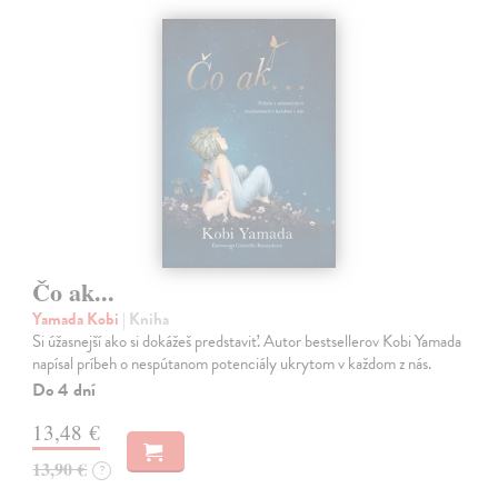
Čo ak...
Yamada Kobi
| Kniha
Si úžasnejší ako si dokážeš predstaviť. Autor bestsellerov Kobi Yamada
napísal príbeh o nespútanom potenciály ukrytom v každom z nás.
Do 4 dní
13,48 €
13,90 €
?