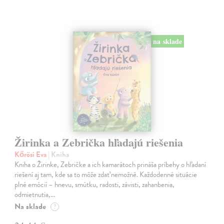
na sklade
Žirinka a Zebrička hľadajú riešenia
Kőrösi Eva
| Kniha
Kniha o Žirinke, Zebričke a ich kamarátoch prináša príbehy o hľadaní
riešení aj tam, kde sa to môže zdať nemožné. Každodenné situácie
plné emócií – hnevu, smútku, radosti, závisti, zahanbenia,
odmietnutia,…
Na sklade
?