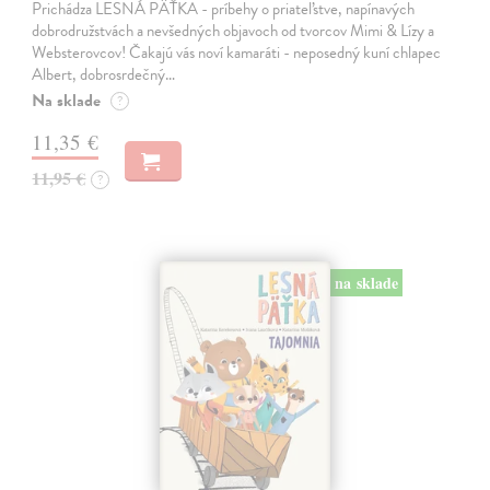
Prichádza LESNÁ PÄŤKA - príbehy o priateľstve, napínavých
dobrodružstvách a nevšedných objavoch od tvorcov Mimi & Lízy a
Websterovcov! Čakajú vás noví kamaráti - neposedný kuní chlapec
Albert, dobrosrdečný…
Na sklade
?
11,35 €
11,95 €
?
na sklade