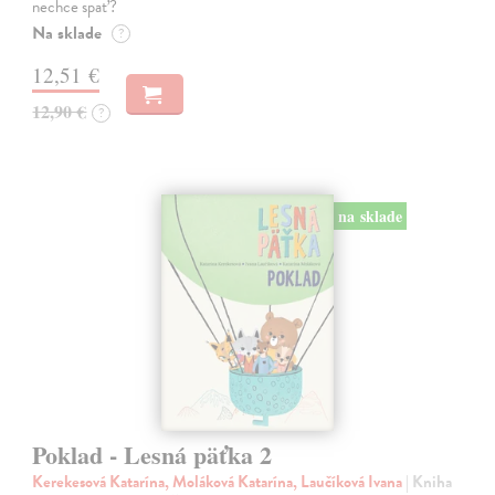
nechce spať?
Na sklade
?
12,51 €
12,90 €
?
na sklade
Poklad - Lesná päťka 2
Kerekesová Katarína, Moláková Katarína, Laučíková Ivana
| Kniha