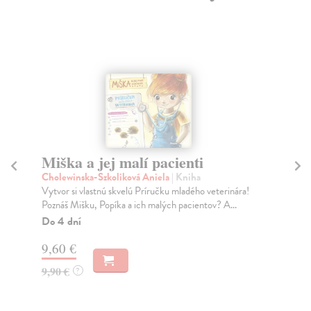
Miška a jej malí pacienti
Mi
Cholewinska-Szkoliková Aniela
| Kniha
Cho
Vytvor si vlastnú skvelú Príručku mladého veterinára!
Zoz
Poznáš Mišku, Popíka a ich malých pacientov? A...
koš
Do 4 dní
Do
9,60 €
9,
9,90 €
9,
?