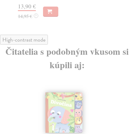
13,90 €
16
14,95 €
16
?
High-contrast mode
Čitatelia s podobným vkusom si
kúpili aj: