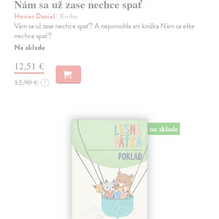
Nám sa už zase nechce spať
Hevier Daniel
| Kniha
Vám sa už zase nechce spať? A nepomohla ani knižka Nám sa ešte
nechce spať?
Na sklade
12,51 €
12,90 €
?
na sklade