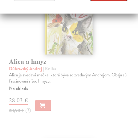
Alica a hmyz
Dúbravský Andrej
| Kniha
Alica je zvedavá mačka, ktorá býva so zvedavým Andrejom. Obaja sú
fascinovaní ríšou hmyzu.
Na sklade
28,03 €
28,90 €
?