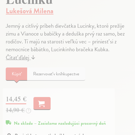
Lukešová Milena
Jemný a citlivý príbeh dievčatka Lucinky, ktoré prežije
zimu a Vianoce u babičky a deduška prvý raz samo, bez
rodičov. Tí majú na starosti veľkú vec – priniesť si z
nemocnice bábätko, Lucinkinho bračeka Kubka.
Čítať ďalej
↓
Kúpiť
Rezervovať v kníhkupectve
14,45 €
14,90 €
?
Na sklade – Zasielame nasledujúci pracovný deň