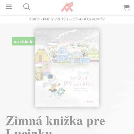
KNIHY
-
KNIHY PRE DETI
-
OD 4 DO 6 ROKOV
na sklade
Zimná knižka pre
Lucinku