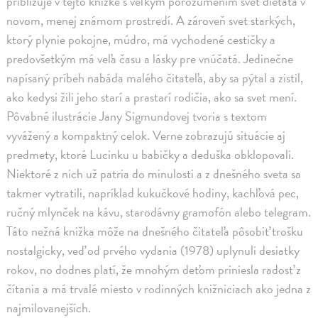
približuje v tejto knižke s veľkým porozumením svet dieťaťa v
novom, menej známom prostredí. A zároveň svet starkých,
ktorý plynie pokojne, múdro, má vychodené cestičky a
predovšetkým má veľa času a lásky pre vnúčatá. Jedinečne
napísaný príbeh nabáda malého čitateľa, aby sa pýtal a zistil,
ako kedysi žili jeho starí a prastarí rodičia, ako sa svet mení.
Pôvabné ilustrácie Jany Sigmundovej tvoria s textom
vyvážený a kompaktný celok. Verne zobrazujú situácie aj
predmety, ktoré Lucinku u babičky a deduška obklopovali.
Niektoré z nich už patria do minulosti a z dnešného sveta sa
takmer vytratili, napríklad kukučkové hodiny, kachľová pec,
ručný mlynček na kávu, starodávny gramofón alebo telegram.
Táto nežná knižka môže na dnešného čitateľa pôsobiť trošku
nostalgicky, veď od prvého vydania (1978) uplynuli desiatky
rokov, no dodnes platí, že mnohým deťom priniesla radosť z
čítania a má trvalé miesto v rodinných knižniciach ako jedna z
najmilovanejších.