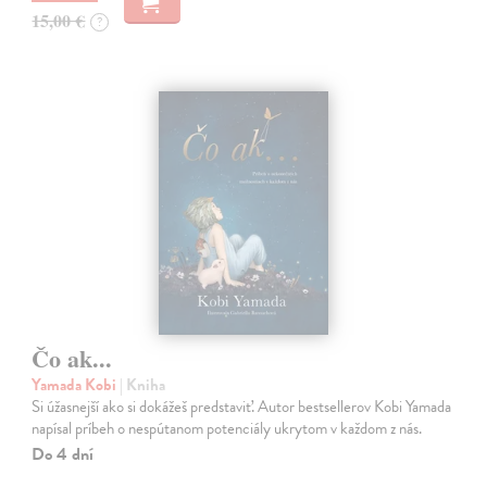
15,00 €
?
Čo ak...
Yamada Kobi
| Kniha
Si úžasnejší ako si dokážeš predstaviť. Autor bestsellerov Kobi Yamada
napísal príbeh o nespútanom potenciály ukrytom v každom z nás.
Do 4 dní