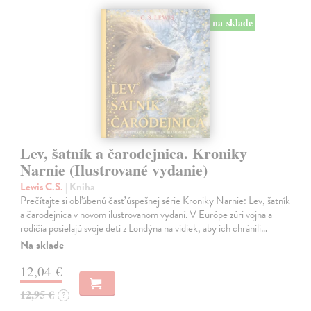
na sklade
Lev, šatník a čarodejnica. Kroniky
Narnie (Ilustrované vydanie)
Lewis C.S.
| Kniha
Prečítajte si obľúbenú časť úspešnej série Kroniky Narnie: Lev, šatník
a čarodejnica v novom ilustrovanom vydaní. V Európe zúri vojna a
rodičia posielajú svoje deti z Londýna na vidiek, aby ich chránili…
Na sklade
12,04 €
12,95 €
?