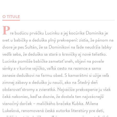
O TITULE
P
re budúcu prváčku Lucinku a jej kocúrika Dominika je
svet u babičky a deduška plný prekvapení: zistia, že pánom na
dvore je pes Sultán, že sa Dominikovi na ľade neudržia labky
vedľa seba, že deduško sa stará o kravičky aj nové teliatko.
Lucinka pomôže babičke zametať sneh, objaví na povale
sánky a v kuríne vajíčko, vaľká cesto na rezance a sama
zanesie deduškovi na farmu obed. S kamarátmi si užije veľa
zimnej zábavy a deduško ju naučí, ako na Štedrý deň
obdarovať stromy a zvieratká. Najväčšie prekvapenie ju však
čaká nakoniec, keď sa dozvie, že dostala ten najvzácnejší
vianočný darček – maličkého bračeka Kubka. Milena
Lukešová, renomovaná česká autorka literatúry pre deti,