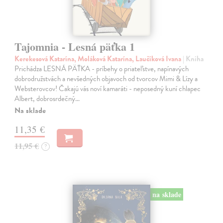
Tajomnia - Lesná päťka 1
Kerekesová Katarína, Moláková Katarína, Laučíková Ivana
| Kniha
Prichádza LESNÁ PÄŤKA - príbehy o priateľstve, napínavých
dobrodružstvách a nevšedných objavoch od tvorcov Mimi & Lízy a
Websterovcov! Čakajú vás noví kamaráti - neposedný kuní chlapec
Albert, dobrosrdečný…
Na sklade
11,35 €
11,95 €
?
na sklade