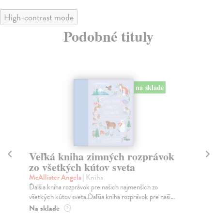
High-contrast mode
Podobné tituly
na sklade
Veľká kniha zimných rozprávok
R
zo všetkých kútov sveta
č
McAllister Angela
| Kniha
Bu
Ďalšia kniha rozprávok pre našich najmenších zo
Nov
všetkých kútov sveta.Ďalšia kniha rozprávok pre naši...
a i
Na sklade
Na
?