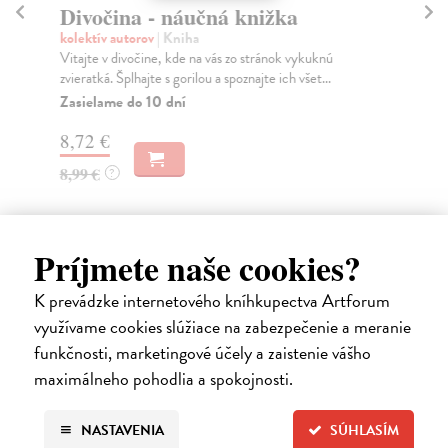
Divočina - náučná knižka
Bi
kolektív autorov
| Kniha
kol
Vitajte v divočine, kde na vás zo stránok vykuknú
Pri
zvieratká. Šplhajte s gorilou a spoznajte ich všet...
pro
prí
Zasielame do 10 dní
Do
8,72 €
29
8,99 €
?
29
Príjmete naše cookies?
Ďalšie z kategórie knihy pre deti
K prevádzke internetového kníhkupectva Artforum
využívame cookies slúžiace na zabezpečenie a meranie
od 4 do 6 rokov
funkčnosti, marketingové účely a zaistenie vášho
maximálneho pohodlia a spokojnosti.
NASTAVENIA
SÚHLASÍM
na sklade