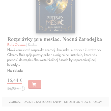
Rozprávky pre mesiac. Nočná čarodejka
Bula Oksana
| Kniha
Nová komiksová rozprávka známej ukrajinskej autorky a ilustrátorky
Oksany Bula spája pútavý príbeh a originálne ilustrácie, ktoré vás
prenesú do magického sveta Nočnej čarodejky usporadúvajúcej
hviezdy…
Na sklade
16,44 €
16,95 €
?
ZOBRAZIŤ ĎALŠIE Z KATEGÓRIE KNIHY PRE DETI OD 4 DO 6 ROKOV