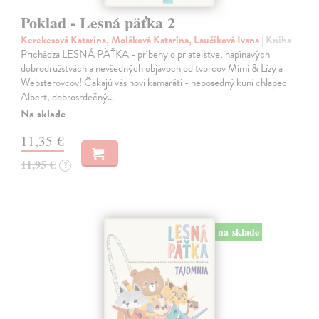
Poklad - Lesná päťka 2
Kerekesová Katarína, Moláková Katarína, Laučíková Ivana
| Kniha
Prichádza LESNÁ PÄŤKA - príbehy o priateľstve, napínavých
dobrodružstvách a nevšedných objavoch od tvorcov Mimi & Lízy a
Websterovcov! Čakajú vás noví kamaráti - neposedný kuní chlapec
Albert, dobrosrdečný…
Na sklade
11,35 €
11,95 €
?
na sklade