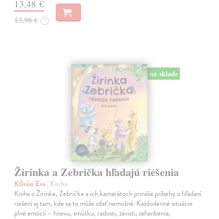
13,48 €
13,90 €
?
na sklade
Žirinka a Zebrička hľadajú riešenia
Kőrösi Eva
| Kniha
Kniha o Žirinke, Zebričke a ich kamarátoch prináša príbehy o hľadaní
riešení aj tam, kde sa to môže zdať nemožné. Každodenné situácie
plné emócií – hnevu, smútku, radosti, závisti, zahanbenia,