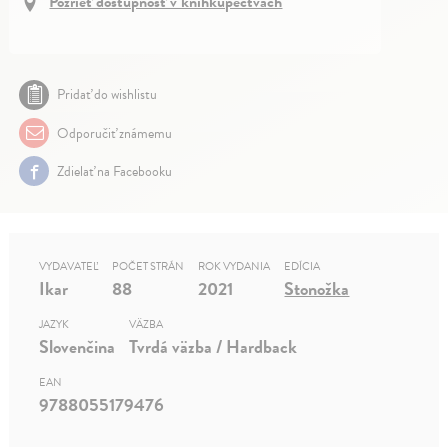
Pozrieť dostupnosť v kníhkupectvách
Pridať do wishlistu
Odporučiť známemu
Zdielať na Facebooku
VYDAVATEĽ
POČET STRÁN
ROK VYDANIA
EDÍCIA
Ikar
88
2021
Stonožka
JAZYK
VÄZBA
Slovenčina
Tvrdá väzba / Hardback
EAN
9788055179476