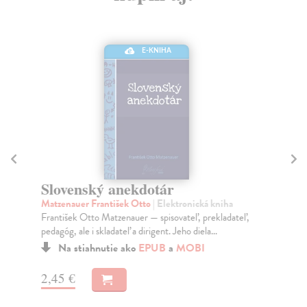
E-KNIHA
V
kol
Slovenský anekdotár
Sta
Matzenauer František Otto
| Elektronická kniha
km 
František Otto Matzenauer — spisovateľ, prekladateľ,
Do
pedagóg, ale i skladateľ a dirigent. Jeho diela...
9,
Na stiahnutie ako
EPUB
a
MOBI
9,
2,45 €