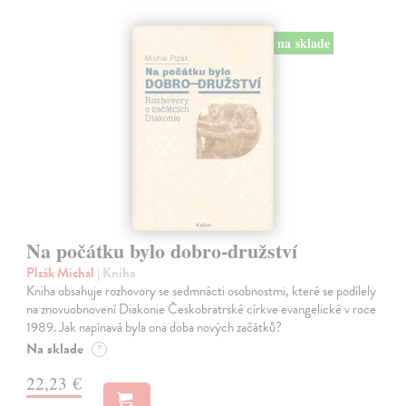
na sklade
Na počátku bylo dobro-družství
Plzák Michal
| Kniha
Kniha obsahuje rozhovory se sedmnácti osobnostmi, které se podílely
na znovuobnovení Diakonie Českobratrské církve evangelické v roce
1989. Jak napínavá byla ona doba nových začátků?
Na sklade
?
22,23 €