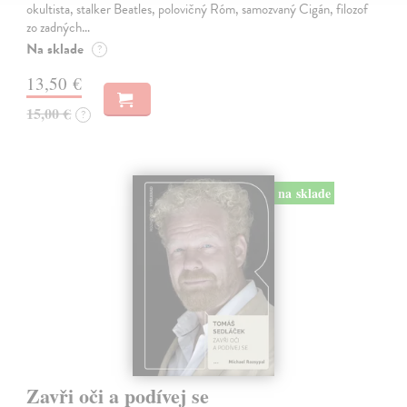
okultista, stalker Beatles, polovičný Róm, samozvaný Cigán, filozof
zo zadných…
Na sklade
?
13,50 €
15,00 €
?
na sklade
Zavři oči a podívej se