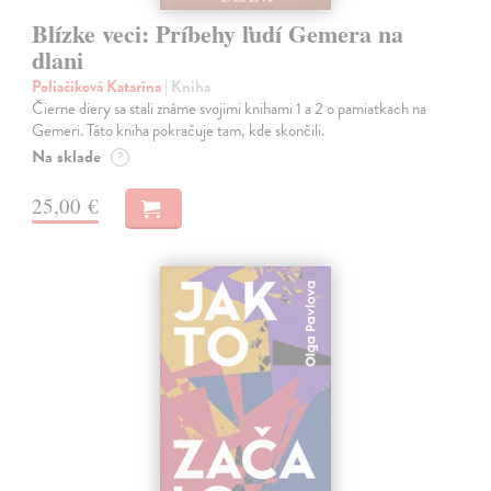
Blízke veci: Príbehy ľudí Gemera na
dlani
Poliačiková Katarína
| Kniha
Čierne diery sa stali známe svojimi knihami 1 a 2 o pamiatkach na
Gemeri. Táto kniha pokračuje tam, kde skončili.
Na sklade
?
25,00 €