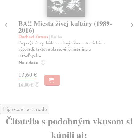
BA!! Miesta živej kultúry (1989-
R
2016)
Ko
Ves
Duchová Zuzana
| Kniha
Nor
Po prvýkrát vychádza ucelený súbor autentických
ľud
výpovedí, textov a obrazového materiálu o
niekoľkých...
Na
Na sklade
?
17
13,60 €
18
16,00 €
?
High-contrast mode
Čitatelia s podobným vkusom si
kúpili aj: