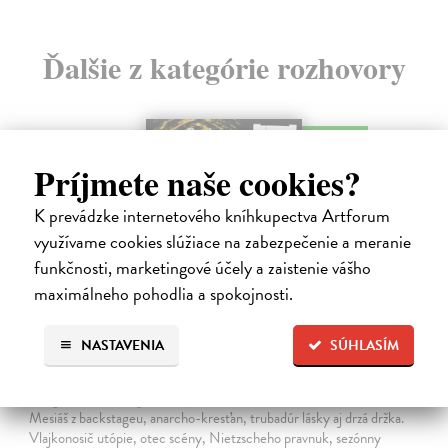
Ďalšie z kategórie rozhovory
na sklade
novinka
Príjmete naše cookies?
K prevádzke internetového kníhkupectva Artforum
využívame cookies slúžiace na zabezpečenie a meranie
funkčnosti, marketingové účely a zaistenie vášho
maximálneho pohodlia a spokojnosti.
NASTAVENIA
SÚHLASÍM
Všetci sme anarchisti
Bango Denis, Garaj Patrik
| Kniha
Mesiáš z backstageu, anarcho-kresťan, trubadúr lásky aj drzá držka.
Vlajkonosič utópie, otec scény, Nietzscheho pravnuk, sezónny