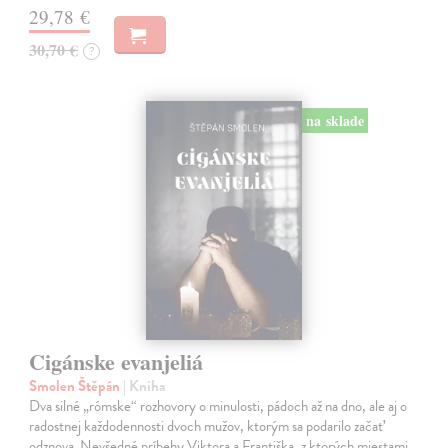
29,78 €
30,70 €
?
na sklade
Cigánske evanjeliá
Smolen Štěpán
| Kniha
Dva silné „rómske“ rozhovory o minulosti, pádoch až na dno, ale aj o
radostnej každodennosti dvoch mužov, ktorým sa podarilo začať
odznova. Nevšedné príbehy Viktora a Františka, z ktorých miestami