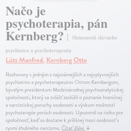
Načo je
psychoterapia, pán
Kernberg?
Skúsenosti slávneho
psychiatra a psychoterapeuta
Lütz Manfred
,
Kernberg Otto
Rozhovory s jedným z najznámejších a najvplyvnejších
psychiatrov a psychoterapeutov Ottom Kernbergom,
bývalým prezidentom Medzinárodnej psychoanalytickej
spoločnosti, ktorý sa zvlášť zaslúžil o poznanie hraničnej
a narcistickej poruchy osobnosti a výskum možností
psychoterapie porúch osobnosti. Upozornil na riziko pre
spoločnosť, keď sa dostane k prílišnej moci osobnosť s
rysmi zhubného narcizmu.
Čítať ďalej
↓