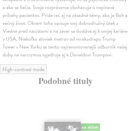
a ako sa liečia. Svoje rozprávanie obohacuje o napínavé
príbehy pacientov. Príde reč aj na zásadné témy, ako je Boh a
večný život. Okrem toho opisuje svoj dobrodružný útek z
Viedne pred nacistami a na záver sa dostáva aj k svojej kariére
v USA. Niekoľko stoviek metrov od mrakodrapu Trump
Tower v New Yorku sa tento najrenomovanejší odborník našej
doby na narcizmus vyjadruje aj k Donaldovi Trumpovi.
High-contrast mode
Podobné tituly
na sklade