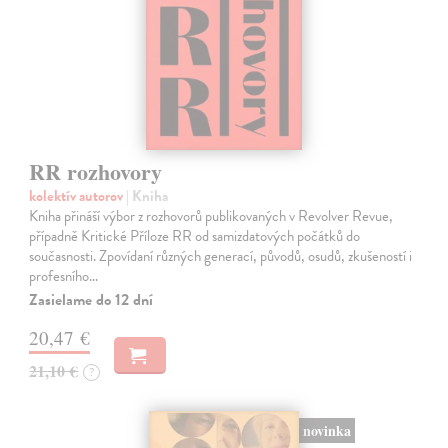
RR rozhovory
kolektív autorov
| Kniha
Kniha přináší výbor z rozhovorů publikovaných v Revolver Revue,
případně Kritické Příloze RR od samizdatových počátků do
současnosti. Zpovídaní různých generací, původů, osudů, zkušeností i
profesního…
Zasielame do 12 dní
20,47 €
21,10 €
?
novinka