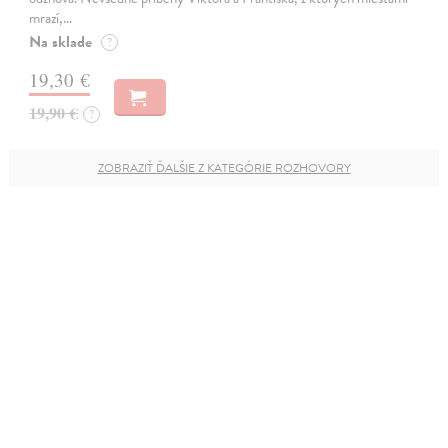
mrazí,…
Na sklade
?
19,30 €
19,90 €
?
ZOBRAZIŤ ĎALŠIE Z KATEGÓRIE ROZHOVORY