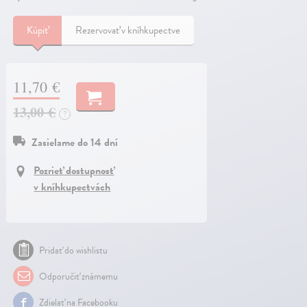
Kúpiť
Rezervovať v kníhkupectve
11,70 €
13,00 €
?
Zasielame do 14 dní
Pozrieť dostupnosť
v kníhkupectvách
Pridať do wishlistu
Odporučiť známemu
Zdielať na Facebooku