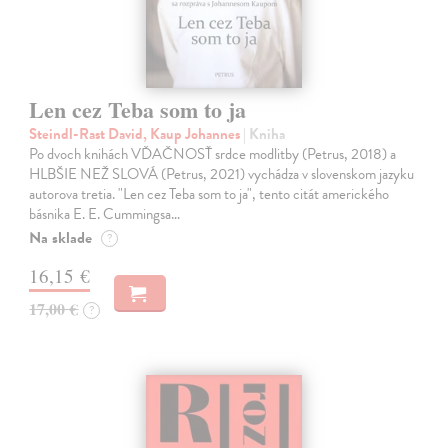
Len cez Teba som to ja
Steindl-Rast David, Kaup Johannes
| Kniha
Po dvoch knihách VĎAČNOSŤ srdce modlitby (Petrus, 2018) a
HLBŠIE NEŽ SLOVÁ (Petrus, 2021) vychádza v slovenskom jazyku
autorova tretia. "Len cez Teba som to ja", tento citát amerického
básnika E. E. Cummingsa…
Na sklade
?
16,15 €
17,00 €
?