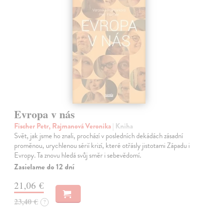
Evropa v nás
Fischer Petr, Rajmanová Veronika
| Kniha
Svět, jak jsme ho znali, prochází v posledních dekádách zásadní
proměnou, urychlenou sérií krizí, které otřásly jistotami Západu i
Evropy. Ta znovu hledá svůj směr i sebevědomí.
Zasielame do 12 dní
21,06 €
23,40 €
?