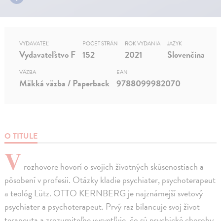
VYDAVATEĽ
POČET STRÁN
ROK VYDANIA
JAZYK
Vydavateľstvo F
152
2021
Slovenčina
VÄZBA
EAN
Mäkká väzba / Paperback
9788099982070
O TITULE
V
rozhovore hovorí o svojich životných skúsenostiach a
pôsobení v profesii. Otázky kladie psychiater, psychoterapeut
a teológ Lütz. OTTO KERNBERG je najznámejší svetový
psychiater a psychoterapeut. Prvý raz bilancuje svoj život
terapeuta a zrozumiteľne vysvetľuje, čo sú psychické choroby