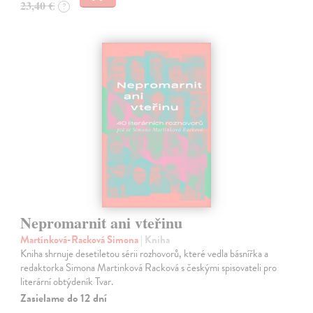
23,40 €
?
Nepromarnit ani vteřinu
Martínková-Racková Simona
| Kniha
Kniha shrnuje desetiletou sérii rozhovorů, které vedla básnířka a
redaktorka Simona Martinková Racková s českými spisovateli pro
literární obtýdeník Tvar.
Zasielame do 12 dní