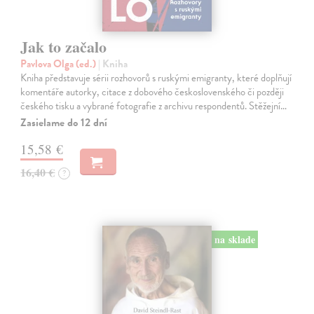
Jak to začalo
Pavlova Olga (ed.)
| Kniha
Kniha představuje sérii rozhovorů s ruskými emigranty, které doplňují
komentáře autorky, citace z dobového československého či později
českého tisku a vybrané fotografie z archivu respondentů. Stěžejní…
Zasielame do 12 dní
15,58 €
16,40 €
?
na sklade