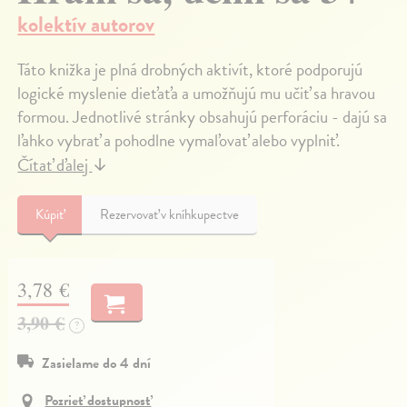
kolektív autorov
Táto knižka je plná drobných aktivít, ktoré podporujú
logické myslenie dieťaťa a umožňujú mu učiť sa hravou
formou. Jednotlivé stránky obsahujú perforáciu - dajú sa
ľahko vybrať a pohodlne vymaľovať alebo vyplniť.
Čítať ďalej
↓
Kúpiť
Rezervovať v kníhkupectve
3,78 €
3,90 €
?
Zasielame do 4 dní
Pozrieť dostupnosť