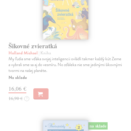
Šikovné zvieratká
Holland Michael
| Kniha
My ľudia sme vďaka svojej inteligencii ovládli takmer každý kút Zeme
a vybrali sme sa aj do vesmíru. No zďaleka nie sme jedinými šikovnými
tvormi na našej planéte.
Na sklade
16,06 €
16,90 €
?
na sklade