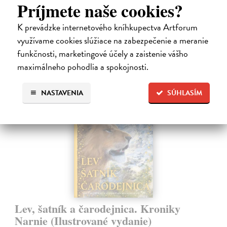
fascinovaní ríšou hmyzu.
Príjmete naše cookies?
Na sklade
K prevádzke internetového kníhkupectva Artforum
28,03 €
využívame cookies slúžiace na zabezpečenie a meranie
28,90 €
funkčnosti, marketingové účely a zaistenie vášho
?
maximálneho pohodlia a spokojnosti.
NASTAVENIA
SÚHLASÍM
na sklade
Lev, šatník a čarodejnica. Kroniky
Narnie (Ilustrované vydanie)