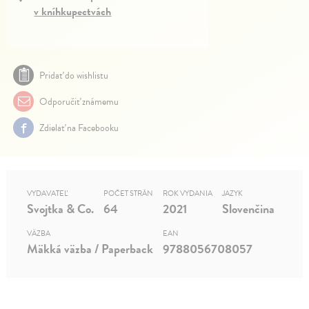
v kníhkupectvách
Pridať do wishlistu
Odporučiť známemu
Zdielať na Facebooku
VYDAVATEĽ
POČET STRÁN
ROK VYDANIA
JAZYK
Svojtka & Co.
64
2021
Slovenčina
VÄZBA
EAN
Mäkká väzba / Paperback
9788056708057