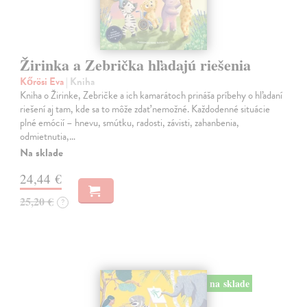
Žirinka a Zebrička hľadajú riešenia
Kőrösi Eva
| Kniha
Kniha o Žirinke, Zebričke a ich kamarátoch prináša príbehy o hľadaní
riešení aj tam, kde sa to môže zdať nemožné. Každodenné situácie
plné emócií – hnevu, smútku, radosti, závisti, zahanbenia,
odmietnutia,…
Na sklade
24,44 €
25,20 €
?
na sklade