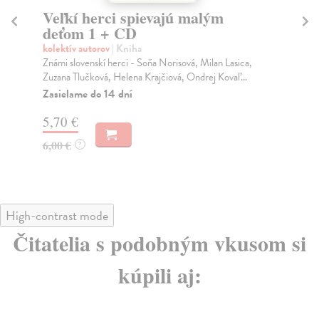
Veľkí herci spievajú malým
Vl
deťom 2 + CD
kol
Vaš
kolektív autorov
| Kniha
vše
Známi slovenskí herci - Monika Hilmerová, Marián
Geišberg, Gabika Dzúriková, Marián Labuda, Robo
Za
Rot...
5,
Zasielame do 14 dní
5,
5,70 €
6,00 €
?
High-contrast mode
Čitatelia s podobným vkusom si
kúpili aj: