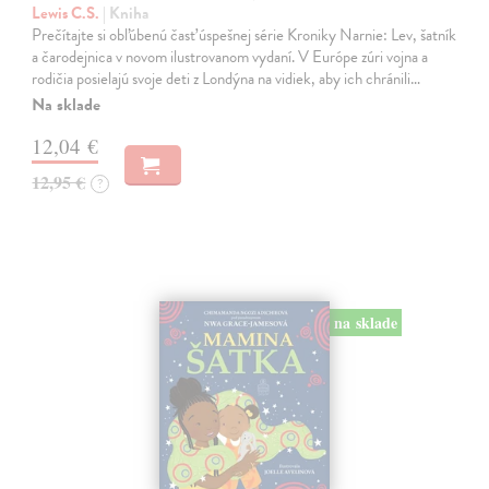
Lewis C.S.
| Kniha
Prečítajte si obľúbenú časť úspešnej série Kroniky Narnie: Lev, šatník
a čarodejnica v novom ilustrovanom vydaní. V Európe zúri vojna a
rodičia posielajú svoje deti z Londýna na vidiek, aby ich chránili…
Na sklade
12,04 €
12,95 €
?
na sklade