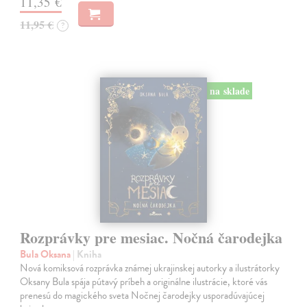
11,35 €
11,95 €
?
na sklade
Rozprávky pre mesiac. Nočná čarodejka
Bula Oksana
| Kniha
Nová komiksová rozprávka známej ukrajinskej autorky a ilustrátorky
Oksany Bula spája pútavý príbeh a originálne ilustrácie, ktoré vás
prenesú do magického sveta Nočnej čarodejky usporadúvajúcej