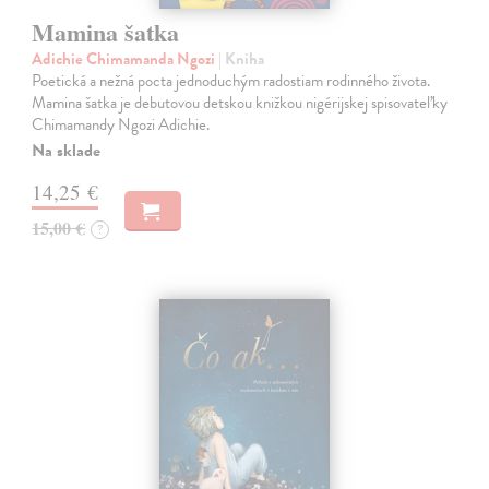
Mamina šatka
Adichie Chimamanda Ngozi
| Kniha
Poetická a nežná pocta jednoduchým radostiam rodinného života.
Mamina šatka je debutovou detskou knižkou nigérijskej spisovateľky
Chimamandy Ngozi Adichie.
Na sklade
14,25 €
15,00 €
?