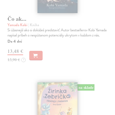
Čo ak...
Yamada Kobi
| Kniha
Si úžasnejší ako si dokážeš predstaviť. Autor bestsellerov Kobi Yamada
napísal príbeh o nespútanom potenciály ukrytom v každom z nás.
Do 4 dní
13,48 €
13,90 €
?
na sklade