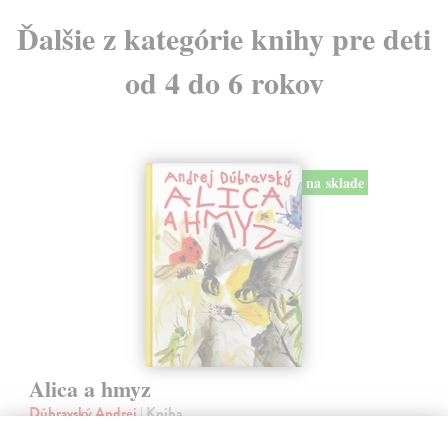
Ďalšie z kategórie knihy pre deti
od 4 do 6 rokov
na sklade
Alica a hmyz
Dúbravský Andrej
| Kniha
Alica je zvedavá mačka, ktorá býva so zvedavým Andrejom. Obaja sú