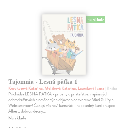
na sklade
Tajomnia - Lesná päťka 1
Kerekesová Katarína, Moláková Katarína, Laučíková Ivana
| Kniha
Prichádza LESNÁ PÄŤKA - príbehy o priateľstve, napínavých
dobrodružstvách a nevšedných objavoch od tvorcov Mimi & Lízy a
Websterovcov! Čakajú vás noví kamaráti - neposedný kuní chlapec
Albert, dobrosrdečný…
Na sklade