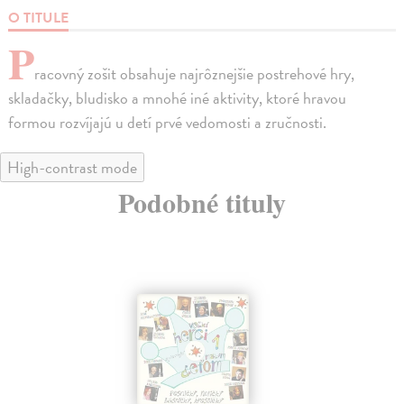
O TITULE
P
racovný zošit obsahuje najrôznejšie postrehové hry,
skladačky, bludisko a mnohé iné aktivity, ktoré hravou
formou rozvíjajú u detí prvé vedomosti a zručnosti.
High-contrast mode
Podobné tituly