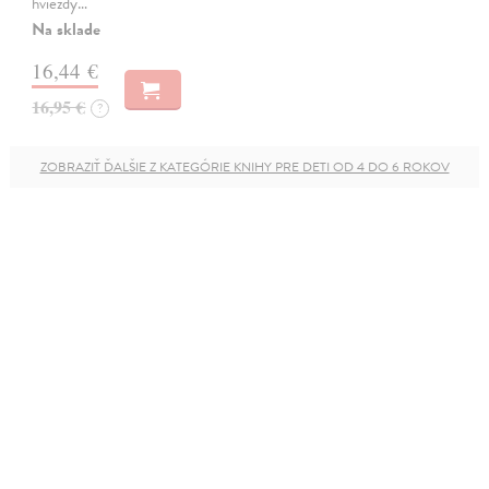
hviezdy…
Na sklade
16,44 €
16,95 €
?
ZOBRAZIŤ ĎALŠIE Z KATEGÓRIE KNIHY PRE DETI OD 4 DO 6 ROKOV