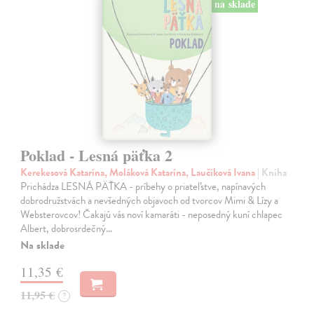
na sklade
Poklad - Lesná päťka 2
Kerekesová Katarína, Moláková Katarína, Laučíková Ivana
| Kniha
Prichádza LESNÁ PÄŤKA - príbehy o priateľstve, napínavých
dobrodružstvách a nevšedných objavoch od tvorcov Mimi & Lízy a
Websterovcov! Čakajú vás noví kamaráti - neposedný kuní chlapec
Albert, dobrosrdečný…
Na sklade
11,35 €
11,95 €
?