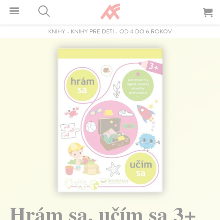
KNIHY
-
KNIHY PRE DETI
-
OD 4 DO 6 ROKOV
Hrám sa, učím sa 3+