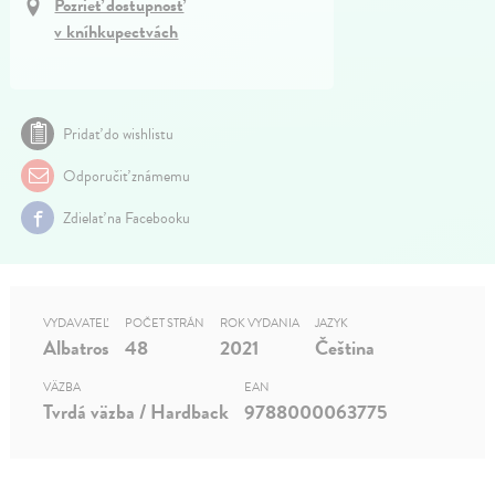
Pozrieť dostupnosť
v kníhkupectvách
Pridať do wishlistu
Odporučiť známemu
Zdielať na Facebooku
VYDAVATEĽ
POČET STRÁN
ROK VYDANIA
JAZYK
Albatros
48
2021
Čeština
VÄZBA
EAN
Tvrdá väzba / Hardback
9788000063775