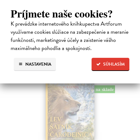
Alica a hmyz
Dúbravský Andrej
| Kniha
Príjmete naše cookies?
Alica je zvedavá mačka, ktorá býva so zvedavým Andrejom. Obaja sú
fascinovaní ríšou hmyzu.
K prevádzke internetového kníhkupectva Artforum
Na sklade
využívame cookies slúžiace na zabezpečenie a meranie
funkčnosti, marketingové účely a zaistenie vášho
28,03 €
maximálneho pohodlia a spokojnosti.
28,90 €
?
NASTAVENIA
SÚHLASÍM
na sklade