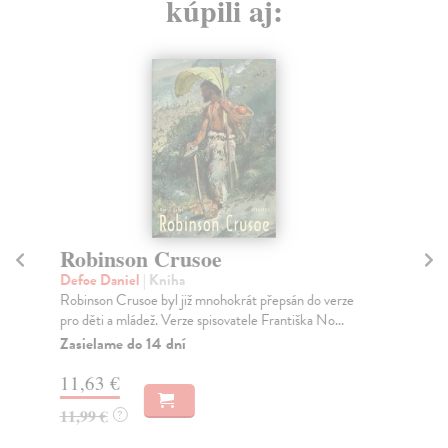
kúpili aj:
Robinson Crusoe
Po
Defoe Daniel
| Kniha
Kr
Robinson Crusoe byl již mnohokrát přepsán do verze
Pes
pro děti a mládež. Verze spisovatele Františka No...
pol
Zasielame do 14 dní
Za
11,63 €
10
11,99 €
10
?