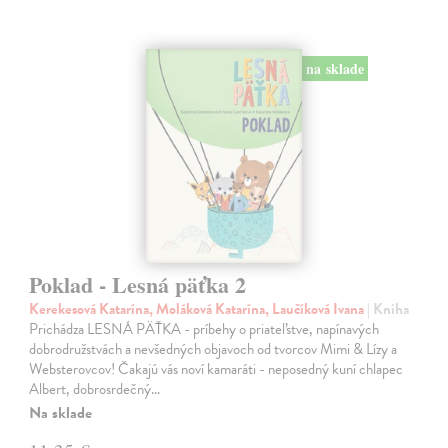
na sklade
Poklad - Lesná päťka 2
Kerekesová Katarína, Moláková Katarína, Laučíková Ivana
| Kniha
Prichádza LESNÁ PÄŤKA - príbehy o priateľstve, napínavých
dobrodružstvách a nevšedných objavoch od tvorcov Mimi & Lízy a
Websterovcov! Čakajú vás noví kamaráti - neposedný kuní chlapec
Albert, dobrosrdečný…
Na sklade