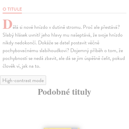
O TITULE
D
ělá si nové hnízdo v dutině stromu. Proč ale přestává?
Slabý hlásek uvnitř jeho hlavy mu našeptává, že svoje hnízdo
nikdy nedokončí. Dokáže se datel postavit věčně
pochybovačnému slabihoudkovi? Dojemný příběh o tom, že
pochybností se nedá zbavit, ale dá se jim úspěšně čelit, pokud
člověk ví, jak na to.
High-contrast mode
Podobné tituly