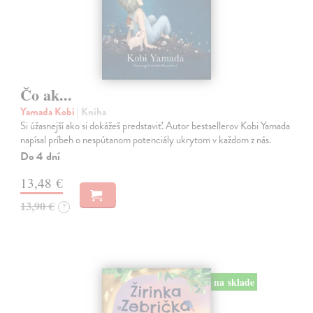
Čo ak...
Yamada Kobi
| Kniha
Si úžasnejší ako si dokážeš predstaviť. Autor bestsellerov Kobi Yamada
napísal príbeh o nespútanom potenciály ukrytom v každom z nás.
Do 4 dní
13,48 €
13,90 €
?
na sklade