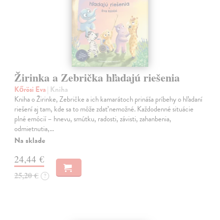
Žirinka a Zebrička hľadajú riešenia
Kőrösi Eva
| Kniha
Kniha o Žirinke, Zebričke a ich kamarátoch prináša príbehy o hľadaní
riešení aj tam, kde sa to môže zdať nemožné. Každodenné situácie
plné emócií – hnevu, smútku, radosti, závisti, zahanbenia,
odmietnutia,…
Na sklade
24,44 €
25,20 €
?