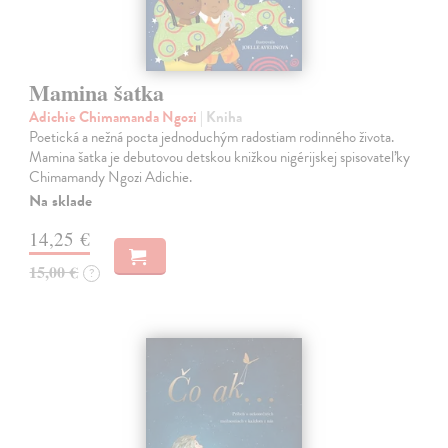
Mamina šatka
Adichie Chimamanda Ngozi
| Kniha
Poetická a nežná pocta jednoduchým radostiam rodinného života.
Mamina šatka je debutovou detskou knižkou nigérijskej spisovateľky
Chimamandy Ngozi Adichie.
Na sklade
14,25 €
15,00 €
?