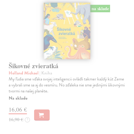
na sklade
Šikovné zvieratká
Holland Michael
| Kniha
My ľudia sme vďaka svojej inteligencii ovládli takmer každý kút Zeme
a vybrali sme sa aj do vesmíru. No zďaleka nie sme jedinými šikovnými
tvormi na našej planéte.
Na sklade
16,06 €
16,90 €
?