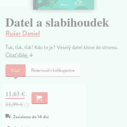
Datel a slabihoudek
Rušar Daniel
Ťuk, ťuk, ťuk! Kdo to je? Veselý datel klove do stromu.
Čítať ďalej
↓
Kúpiť
Rezervovať v kníhkupectve
11,63 €
11,99 €
?
Zasielame do 14 dní