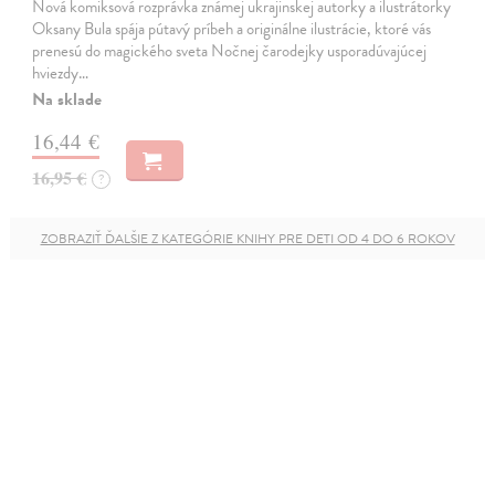
Nová komiksová rozprávka známej ukrajinskej autorky a ilustrátorky
Oksany Bula spája pútavý príbeh a originálne ilustrácie, ktoré vás
prenesú do magického sveta Nočnej čarodejky usporadúvajúcej
hviezdy…
Na sklade
16,44 €
16,95 €
?
ZOBRAZIŤ ĎALŠIE Z KATEGÓRIE KNIHY PRE DETI OD 4 DO 6 ROKOV