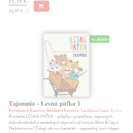
11,35 €
11,95 €
?
na sklade
Tajomnia - Lesná päťka 1
Kerekesová Katarína, Moláková Katarína, Laučíková Ivana
| Kniha
Prichádza LESNÁ PÄŤKA - príbehy o priateľstve, napínavých
dobrodružstvách a nevšedných objavoch od tvorcov Mimi & Lízy a
Websterovcov! Čakajú vás noví kamaráti - neposedný kuní chlapec