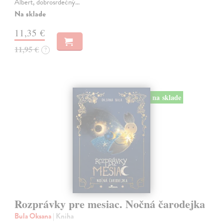
Albert, dobrosrdečný…
Na sklade
11,35 €
11,95 €
?
na sklade
Rozprávky pre mesiac. Nočná čarodejka
Bula Oksana
| Kniha