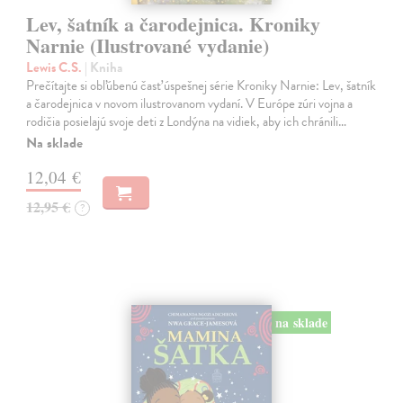
Lev, šatník a čarodejnica. Kroniky
Narnie (Ilustrované vydanie)
Lewis C.S.
| Kniha
Prečítajte si obľúbenú časť úspešnej série Kroniky Narnie: Lev, šatník
a čarodejnica v novom ilustrovanom vydaní. V Európe zúri vojna a
rodičia posielajú svoje deti z Londýna na vidiek, aby ich chránili…
Na sklade
12,04 €
12,95 €
?
na sklade