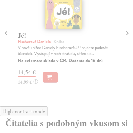
Jé!
M
Fischerová Daniela
| Kniha
Fis
V nové knížce Daniely Fischerové Jé! najdete padesát
Sbí
básniček. Vystupují v nich strašidla, ufóni a d...
pět
Na externom sklade v ČR. Dodanie do 16 dní
Za
14,54 €
12
14,99 €
12
?
High-contrast mode
Čitatelia s podobným vkusom si