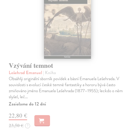
Vzývání temnot
Lešehrad Emanuel
| Kniha
Obsáhlý originální sborník povídek a básní Emanuela Lešehrada. V
souvislosti s evolucí české temné fantastiky a hororu bývá často
zmiňováno jméno Emanuela Lešehrada (1877–1955); leckdo o něm
slyšel, leč…
Zasielame do 12 dní
22,80 €
23,50 €
?