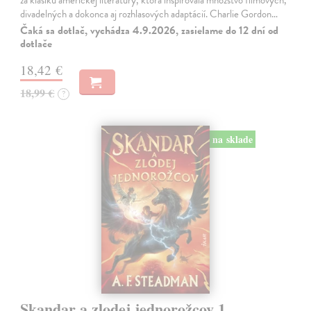
za klasiku americkej literatúry, ktorá inšpirovala množstvo filmových,
divadelných a dokonca aj rozhlasových adaptácií. Charlie Gordon…
Čaká sa dotlač, vychádza 4.9.2026, zasielame do 12 dní od
dotlače
18,42 €
18,99 €
?
na sklade
Skandar a zlodej jednorožcov 1