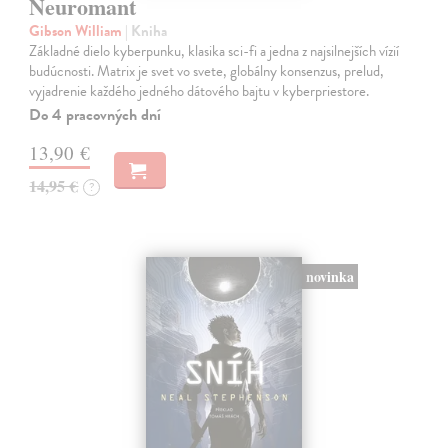
Neuromant
Gibson William
| Kniha
Základné dielo kyberpunku, klasika sci-fi a jedna z najsilnejších vízií
budúcnosti. Matrix je svet vo svete, globálny konsenzus, prelud,
vyjadrenie každého jedného dátového bajtu v kyberpriestore.
Do 4 pracovných dní
13,90 €
14,95 €
?
novinka