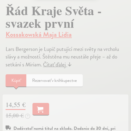
Řád Kraje Světa -
svazek první
Kossakowská Maja Lidia
Lars Bergerson je Lupič putující mezi světy na vrcholu
slávy a možností. Štěstěna mu neustále přeje – až do
setkání s Miriam.
Čítať ďalej
↓
Kúpiť
Rezervovať v kníhkupectve
14,55 €
15,00 €
?
Dodávateľ nemá titul na sklade. Dodanie do 30 dní, pri