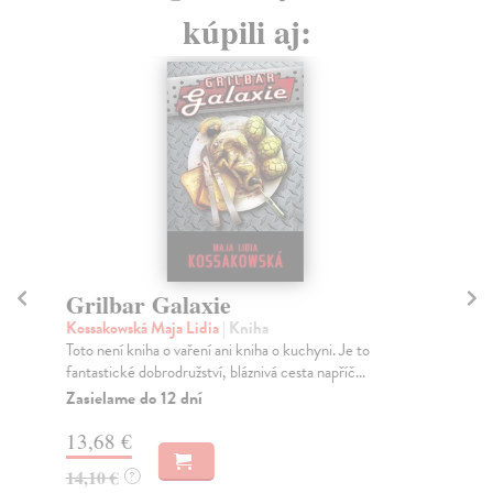
kúpili aj:
Grilbar Galaxie
D
Kossakowská Maja Lidia
| Kniha
Mar
Toto není kniha o vaření ani kniha o kuchyni. Je to
Odh
fantastické dobrodružství, bláznivá cesta napříč...
194
Zasielame do 12 dní
Za
13,68 €
18
14,10 €
18
?