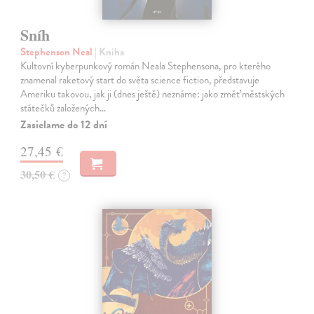
Sníh
Stephenson Neal
| Kniha
Kultovní kyberpunkový román Neala Stephensona, pro kterého
znamenal raketový start do světa science fiction, představuje
Ameriku takovou, jak ji (dnes ještě) neznáme: jako změť městských
státečků založených…
Zasielame do 12 dní
27,45 €
30,50 €
?