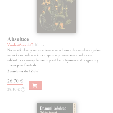
Absoluce
VanderMeer Jeff
| Kniha
Na začátku knihy se dozvídáme o záhadném a děsivém konci jedné
vědecké expedice – konci tajemně provázaném s budoucími
událostmi a s manipulativními praktikami tajemné státní agentury
známé jako Centrála.…
Zasielame do 12 dní
26,70 €
28,10 €
?