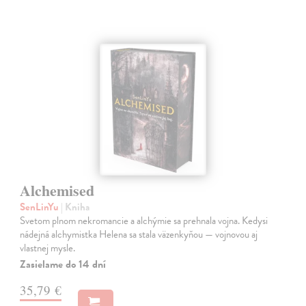
Alchemised
SenLinYu
| Kniha
Svetom plnom nekromancie a alchýmie sa prehnala vojna. Kedysi
nádejná alchymistka Helena sa stala väzenkyňou — vojnovou aj
vlastnej mysle.
Zasielame do 14 dní
35,79 €