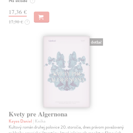
Na sklade
?
17,36 €
17,90 €
?
dotlač
Kvety pre Algernona
Keyes Daniel
| Kniha
Kultový román druhej polovice 20. storočia, dnes právom považovaný