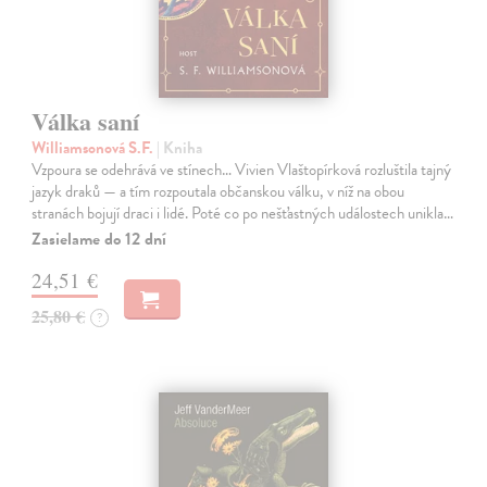
Válka saní
Williamsonová S.F.
| Kniha
Vzpoura se odehrává ve stínech… Vivien Vlaštopírková rozluštila tajný
jazyk draků — a tím rozpoutala občanskou válku, v níž na obou
stranách bojují draci i lidé. Poté co po nešťastných událostech unikla…
Zasielame do 12 dní
24,51 €
25,80 €
?