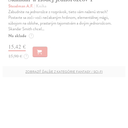
Steadman A.F.
| Kniha
Zabudnite na jednorožce z rozprávok, tieto vám naženú strach!
Postavte sa zoči-voči nečakaným hrdinom, elementálnej mágii,
súbojom na oblohe, prastarým tajomstvám a divým jednorožcom.
Skandar Smith chcel…
Na sklade
?
15,42 €
15,90 €
?
ZOBRAZIŤ ĎALŠIE Z KATEGÓRIE FANTASY / SCI-FI