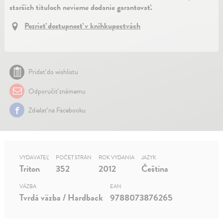
starších tituloch nevieme dodanie garantovať.
Pozrieť dostupnosť v kníhkupectvách
Pridať do wishlistu
Odporučiť známemu
Zdielať na Facebooku
VYDAVATEĽ
POČET STRÁN
ROK VYDANIA
JAZYK
Triton
352
2012
Čeština
VÄZBA
EAN
Tvrdá väzba / Hardback
9788073876265