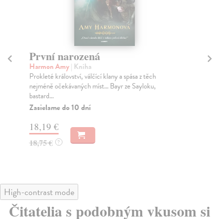
První narozená
P
Harmon Amy
| Kniha
O'
Prokleté království, válčící klany a spása z těch
Tře
nejméně očekávaných míst… Bayr ze Sayloku,
pol
bastard...
Za
Zasielame do 10 dní
22
18,19 €
23
18,75 €
?
High-contrast mode
Čitatelia s podobným vkusom si