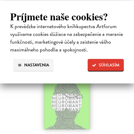
Legenda o páde Gondolinu hovorí o boji dvoch najväčších mocností
sveta. Zlo predstavuje Morgoth, najhorší zo všetkých, vodca
Príjmete naše cookies?
obrovských armád, ktoré riadi zo svojej železnej pevnosti.
Na sklade
?
K prevádzke internetového kníhkupectva Artforum
18,55 €
využívame cookies slúžiace na zabezpečenie a meranie
funkčnosti, marketingové účely a zaistenie vášho
19,95 €
?
maximálneho pohodlia a spokojnosti.
NASTAVENIA
SÚHLASÍM