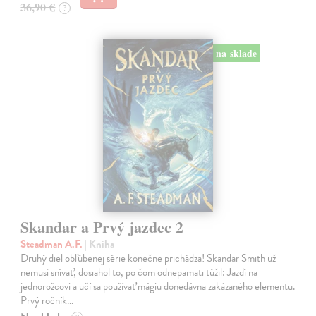
36,90 €
?
na sklade
Skandar a Prvý jazdec 2
Steadman A.F.
| Kniha
Druhý diel obľúbenej série konečne prichádza! Skandar Smith už
nemusí snívať, dosiahol to, po čom odnepamäti túžil: Jazdí na
jednorožcovi a učí sa používať mágiu donedávna zakázaného elementu.
Prvý ročník…