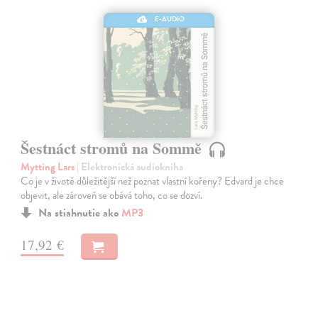
E-AUDIO
Šestnáct stromů na Sommě
Mytting Lars
| Elektronická audiokniha
Co je v životě důležitější než poznat vlastní kořeny? Edvard je chce
objevit, ale zároveň se obává toho, co se dozví.
Na stiahnutie ako
MP3
17,92 €