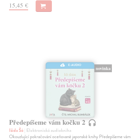
15,45 €
E-AUDIO
novinka
Předepíšeme vám kočku 2
Išida Šó
| Elektronická audiokniha
Okouzlující pokračování oceňované japonské knihy Předepíšeme vám