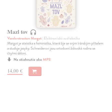
Mazl tov
Vanderstraeten Margot
| Elektronická audiokniha
Margot je ateistka a feministka, která žije se svým íránským přítelem
a studuje jazyky. Schneiderovi jsou ortodoxní židovská rodina se
čtyřmi dětmi.
Na stiahnutie ako
MP3
14,00 €