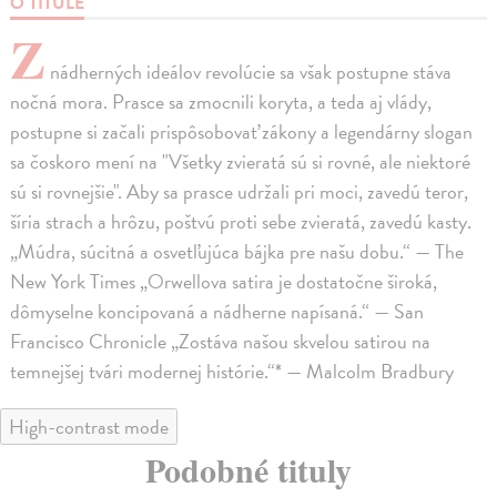
O TITULE
Z
nádherných ideálov revolúcie sa však postupne stáva
nočná mora. Prasce sa zmocnili koryta, a teda aj vlády,
postupne si začali prispôsobovať zákony a legendárny slogan
sa čoskoro mení na "Všetky zvieratá sú si rovné, ale niektoré
sú si rovnejšie". Aby sa prasce udržali pri moci, zavedú teror,
šíria strach a hrôzu, poštvú proti sebe zvieratá, zavedú kasty.
„Múdra, súcitná a osvetľujúca bájka pre našu dobu.“ — The
New York Times „Orwellova satira je dostatočne široká,
dômyselne koncipovaná a nádherne napísaná.“ — San
Francisco Chronicle „Zostáva našou skvelou satirou na
temnejšej tvári modernej histórie.“* — Malcolm Bradbury
High-contrast mode
Podobné tituly