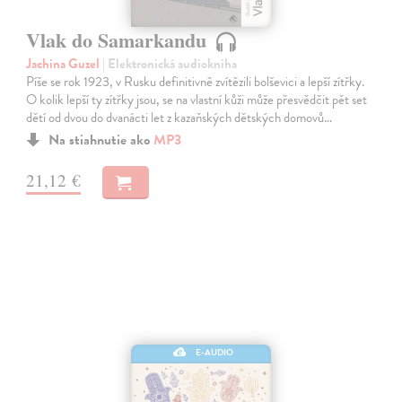
Vlak do Samarkandu
Jachina Guzel
| Elektronická audiokniha
Píše se rok 1923, v Rusku definitivně zvítězili bolševici a lepší zítřky.
O kolik lepší ty zítřky jsou, se na vlastní kůži může přesvědčit pět set
dětí od dvou do dvanácti let z kazaňských dětských domovů…
Na stiahnutie ako
MP3
21,12 €
E-AUDIO