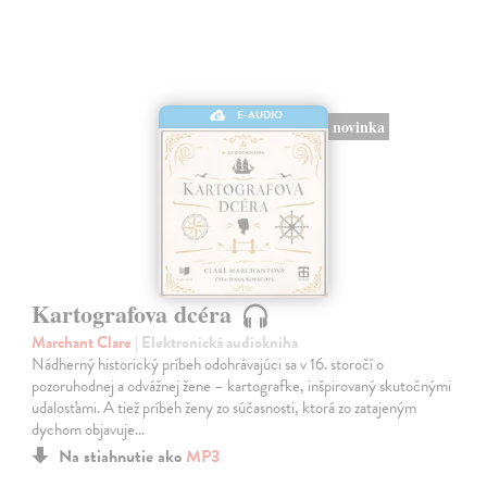
E-AUDIO
novinka
Kartografova dcéra
Marchant Clare
| Elektronická audiokniha
Nádherný historický príbeh odohrávajúci sa v 16. storočí o
pozoruhodnej a odvážnej žene – kartografke, inšpirovaný skutočnými
udalosťami. A tiež príbeh ženy zo súčasnosti, ktorá zo zatajeným
dychom objavuje…
Na stiahnutie ako
MP3