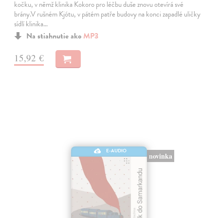
kočku, v němž klinika Kokoro pro léčbu duše znovu otevírá své
brány.V rušném Kjótu, v pátém patře budovy na konci zapadlé uličky
sídlí klinika…
Na stiahnutie ako
MP3
15,92 €
E-AUDIO
novinka