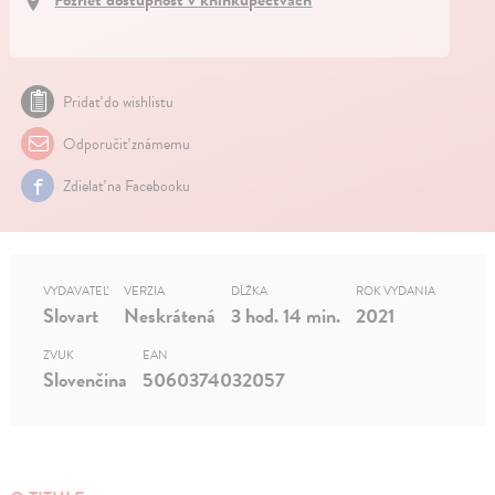
Pridať do wishlistu
Odporučiť známemu
Zdielať na Facebooku
VYDAVATEĽ
VERZIA
DĹŽKA
ROK VYDANIA
Slovart
Neskrátená
3 hod. 14 min.
2021
ZVUK
EAN
Slovenčina
5060374032057