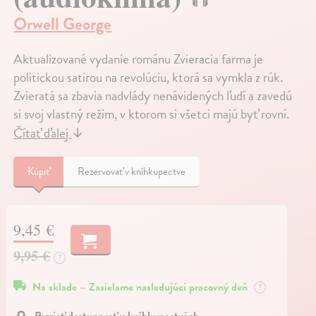
Orwell George
Aktualizované vydanie románu Zvieracia farma je
politickou satirou na revolúciu, ktorá sa vymkla z rúk.
Zvieratá sa zbavia nadvlády nenávidených ľudí a zavedú
si svoj vlastný režim, v ktorom si všetci majú byť rovní.
Čítať ďalej
↓
Kúpiť
Rezervovať v kníhkupectve
9,45 €
9,95 €
?
Na sklade – Zasielame nasledujúci pracovný deň
?
Pozrieť dostupnosť v kníhkupectvách