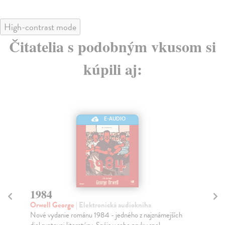
High-contrast mode
Čitatelia s podobným vkusom si
kúpili aj:
E-AUDIO
1984
M
Orwell George
| Elektronická audiokniha
Ba
Nové vydanie románu 1984 - jedného z najznámejších
Smu
diel svetovej literatúry. Spája v sebe prvky spol...
sus