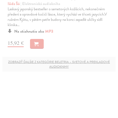
Išida Šó
| Elektronická audiokniha
Laskavý japonský bestseller o sametových kožíšcích, nekonečném
předení a opravdové kočičí lásce, který vychází ve třiceti jazycích.V
rušném Kjótu, v pátém patře budovy na konci zapadlé uličky sídlí
klinika…
Na stiahnutie ako
MP3
15,92 €
ZOBRAZIŤ ĎALŠIE Z KATEGÓRIE BELETRIA – SVETOVÉ A PREKLADOVÉ
AUDIOKNIHY