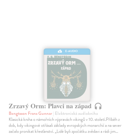
E-AUDIO
Zrzavý Orm: Plavci na západ
Bengtsson Frans Gunnar
| Elektronická audiokniha
Klasická kniha o námořních výpravách vikingů v 10. století.Příběh z
dob, kdy vikingové otřásali základy evropských monarchií a na sever
začalo pronikat křesťanství. „Lidé byli zpočátku zvědavi a rádi jim…