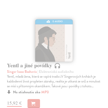
E-AUDIO
Yentl a jiné povídky
Singer Isaac Bashevis
| Elektronická audiokniha
Yentl, mladá žena, která se vzpírá tradici.V Singerových knihách je
každodenní život propleten zázraky, realita je utkaná ze snů a minulost
se mísí s přítomným okamžikem. Takové jsou i povídky z tohoto…
Na stiahnutie ako
MP3
15,92 €