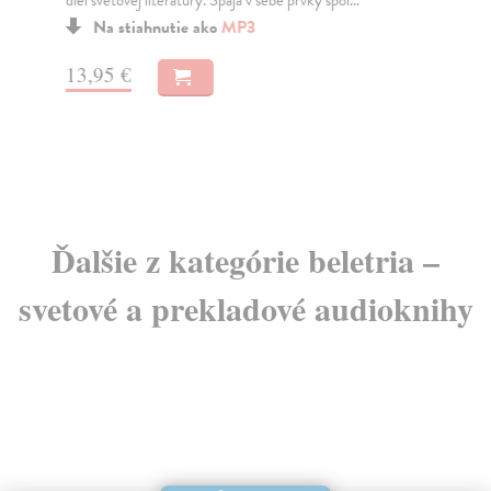
je...
Na stiahnutie ako
MP3
13,95 €
15
Ďalšie z kategórie beletria –
svetové a prekladové audioknihy