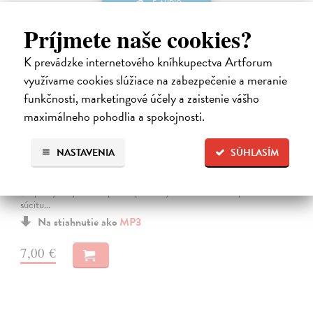
E-AUDIO
Príjmete naše cookies?
K prevádzke internetového kníhkupectva Artforum
využívame cookies slúžiace na zabezpečenie a meranie
funkčnosti, marketingové účely a zaistenie vášho
maximálneho pohodlia a spokojnosti.
Premena
Franz Kafka
| Elektronická audiokniha
NASTAVENIA
SÚHLASÍM
Notoricky známa poviedka Franza Kafku z roku 1915, v ktorej sa
obchodný cestujúci Gregor Samsa jedného rána prebudí v posteli ako
„odporný hmyz“.Je to príbeh premeny bez zľutovania či prílišného
súcitu…
Na stiahnutie ako
MP3
7,00 €