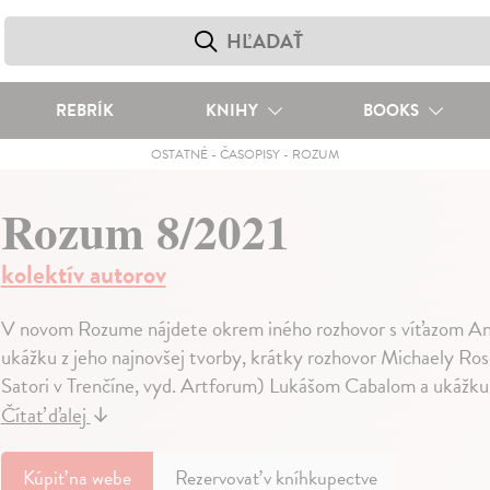
REBRÍK
KNIHY
BOOKS
OSTATNÉ
-
ČASOPISY
-
ROZUM
Rozum 8/2021
kolektív autorov
V novom Rozume nájdete okrem iného rozhovor s víťazom An
ukážku z jeho najnovšej tvorby, krátky rozhovor Michaely Ros
Satori v Trenčíne, vyd. Artforum) Lukášom Cabalom a ukážku z
Čítať ďalej
↓
Kúpiť
na webe
Rezervovať v kníhkupectve