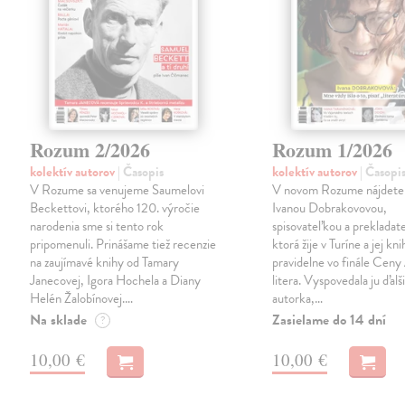
Rozum 2/2026
Rozum 1/2026
kolektív autorov
| Časopis
kolektív autorov
| Časopi
V Rozume sa venujeme Saumelovi
V novom Rozume nájdete 
Beckettovi, ktorého 120. výročie
Ivanou Dobrakovovou,
narodenia sme si tento rok
spisovateľkou a prekladat
pripomenuli. Prinášame tiež recenzie
ktorá žije v Turíne a jej kni
na zaujímavé knihy od Tamary
pravidelne vo finále Ceny
Janecovej, Igora Hochela a Diany
litera. Vyspovedala ju ďalš
Helén Žalobínovej.…
autorka,…
Na sklade
Zasielame do 14 dní
?
10,00 €
10,00 €