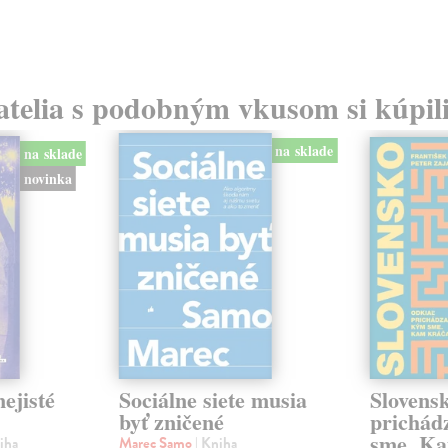
atelia s podobným vkusom si kúpili
na sklade
na sklade
novinka
ejisté
Sociálne siete musia
Slovens
byť zničené
prichád
sme. Ka
iha
Marec Samo
| Kniha