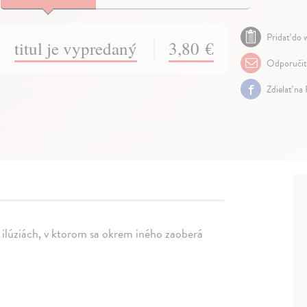
Pridať do w
titul je vypredaný
3,80 €
Odporuči
Zdielať na
 ilúziách, v ktorom sa okrem iného zaoberá