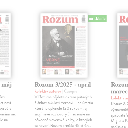
na sklade
 máj
Rozum 3/2025 - apríl
Rozum
marec
s
kolektív autorov
| Časopis
kému
V Rozume nájdete okrem pútavých
kolektív 
rtinovi
článkov o Julovi Vernovi – od úmrtia
Rozum č. 
výročie
ktorého uplynulo 120 rokov –, aj
významnéh
ipomíname.
zaujímavé rozhovory či recenzie na
spisovateľ
ie na
pôvodné slovenské knihy, o ktorých
Miguela B
sa hovorí. Rozum prináša 48 strán…
napísala a 