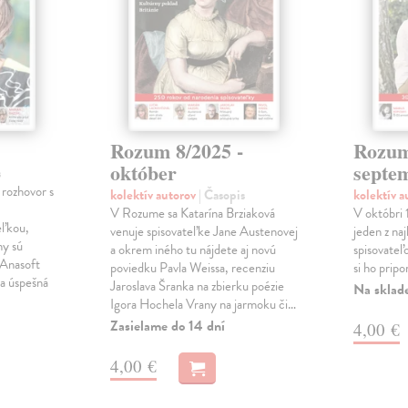
Rozum 8/2025 -
Rozum
október
septe
s
rozhovor s
kolektív autorov
| Časopis
kolektív 
V Rozume sa Katarína Brziaková
V októbri 
eľkou,
venuje spisovateľke Jane Austenovej
jeden z na
hy sú
a okrem iného tu nájdete aj novú
spisovate
 Anasoft
poviedku Pavla Weissa, recenziu
si ho prip
ia úspešná
Jaroslava Šranka na zbierku poézie
Na sklad
Igora Hochela Vrany na jarmoku či…
Zasielame do 14 dní
4,00 €
4,00 €