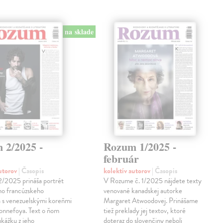
na sklade
 2/2025 -
Rozum 1/2025 -
február
autorov
| Časopis
kolektív autorov
| Časopis
2/2025 prináša portrét
V Rozume č. 1/2025 nájdete texty
o francúzskeho
venované kanadskej autorke
a s venezuelskými koreňmi
Margaret Atwoodovej. Prinášame
onnefoya. Text o ňom
tiež preklady jej textov, ktoré
ukážku z jeho
doteraz do slovenčiny neboli