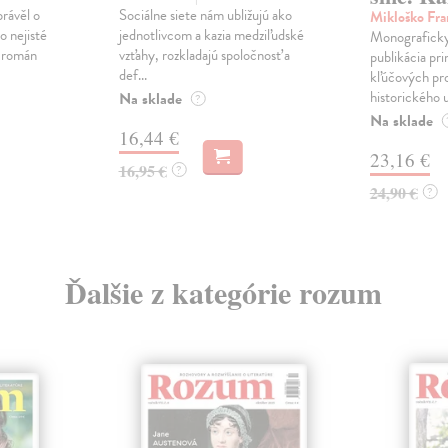
právěl o
Sociálne siete nám ubližujú ako
Mikloško Fra
o nejisté
jednotlivcom a kazia medziľudské
Monograficky
ý román
vzťahy, rozkladajú spoločnosť a
publikácia pri
def...
kľúčových pr
historického u
Na sklade
?
Na sklade
16,44 €
23,16 €
16,95 €
?
24,90 €
?
Ďalšie z kategórie rozum