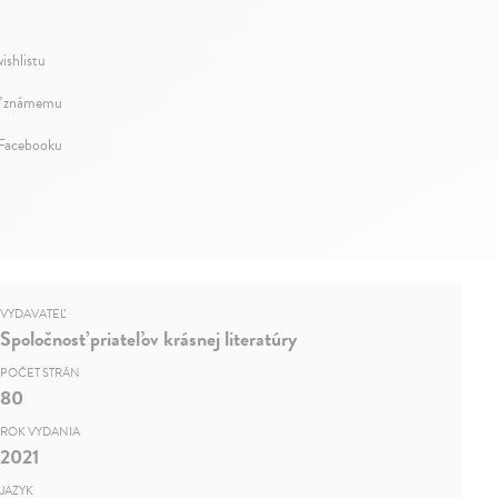
ishlistu
ť známemu
 Facebooku
VYDAVATEĽ
Spoločnosť priateľov krásnej literatúry
POČET STRÁN
80
ROK VYDANIA
2021
JAZYK