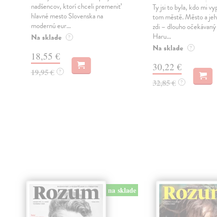
nadšencov, ktorí chceli premeniť
Ty jsi to byla, kdo mi vy
hlavné mesto Slovenska na
tom městě. Město a jeh
modernú eur...
zdi – dlouho očekávan
Haru...
Na sklade
?
Na sklade
?
18,55 €
30,22 €
19,95 €
?
32,85 €
?
na sklade