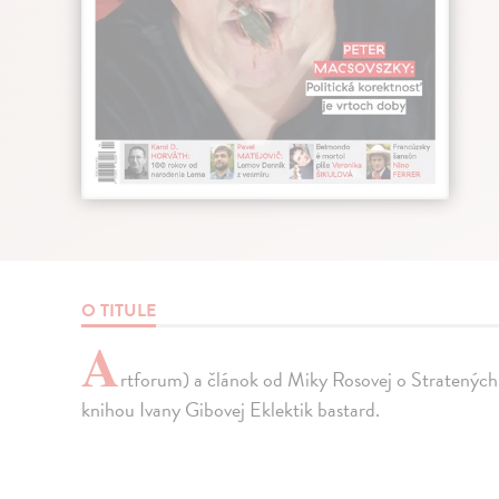
O TITULE
A
rtforum) a článok od Miky Rosovej o Stratených
knihou Ivany Gibovej Eklektik bastard.