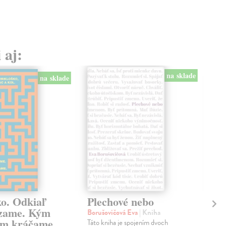
 aj:
na sklade
na sklade
ko. Odkiaľ
Plechové nebo
Po
zame. Kým
Borušovičová Eva
| Kniha
Kun
m kráčame.
Táto kniha je spojením dvoch
Poma