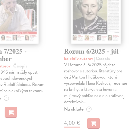
 7/2025 -
Rozum 6/2025 - júl
mber
kolektív autorov
| Časopis
V Rozume č. 5/2025 nájdete
autorov
| Časopis
rozhovor s autorkou literatúry pre
1995 nás navždy opustil
deti Martou Hlušíkovou, ktorú
jlepších slovenských
vyspovedala Hana Košková, recenzie
ľov Rudolf Sloboda. Rozum
na knihy, o ktorých sa hovorí a
omína niekoľkými textami.
zaujímavý pohľad na dielo kráľovnej
e
?
detektívok…
Na sklade
?
4,00 €