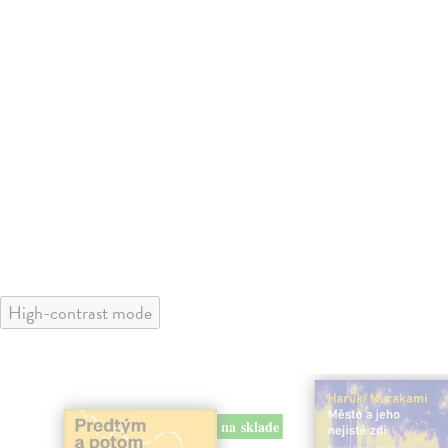
High-contrast mode
na sklade