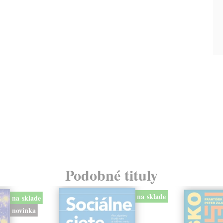
Podobné tituly
na sklade
na sklade
novinka