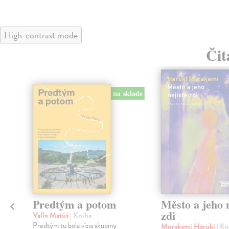
High-contrast mode
Čit
na sklade
Predtým a potom
Město a jeho n
zdi
Vallo Matúš
| Kniha
Predtým tu bola vízia skupiny
Murakami Haruki
| Kn