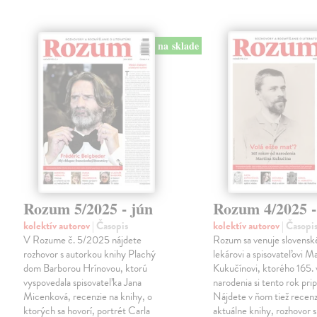
na sklade
Rozum 5/2025 - jún
Rozum 4/2025 -
kolektív autorov
| Časopis
kolektív autorov
| Časopi
V Rozume č. 5/2025 nájdete
Rozum sa venuje slovens
rozhovor s autorkou knihy Plachý
lekárovi a spisovateľovi Ma
dom Barborou Hrínovou, ktorú
Kukučínovi, ktorého 165. 
vyspovedala spisovateľka Jana
narodenia si tento rok pr
Micenková, recenzie na knihy, o
Nájdete v ňom tiež recenz
ktorých sa hovorí, portrét Carla
aktuálne knihy, rozhovor s