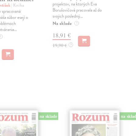
projektov, na ktorých Eva
čty
ntišek
| Kniha
Borušovičová pracovala až do
naps
 spracovaná
svojich posledný...
česk
náša súbor esejí o
Na sklade
Na 
oblémoch
?
tvárania...
18,91 €
14
?
19,90 €
15,
?
na sklade
na skla