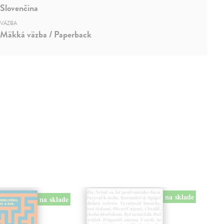
Slovenčina
VÄZBA
Mäkká väzba / Paperback
na sklade
na sklade