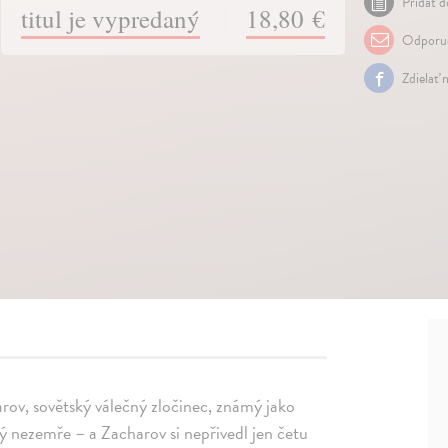
Pridať d
titul je vypredaný
18,80 €
Odporuč
Zdielať 
rov, sovětský válečný zločinec, známý jako
 nezemře – a Zacharov si nepřivedl jen četu