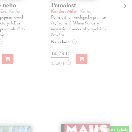
é nebo
Pomalost
Sl
pr
 Eva
| Kniha
Kundera Milan
| Kniha
sm
 spojením dvoch
Pomalost, chronologicky první ze
 ktorých Eva
čtyř románů Milana Kundery
Mik
pracovala až do
napsaných francouzsky, vychází v
Mon
ný...
českém ...
publ
Na sklade
kľú
?
?
hist
14,73 €
Na 
15,50 €
?
23
24,
na sklade