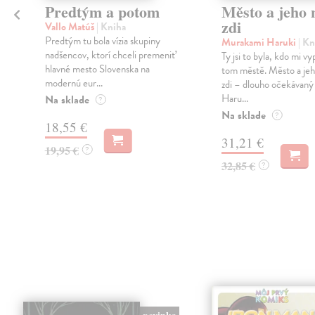
Predtým a potom
Město a jeho n
zdi
Vallo Matúš
| Kniha
Predtým tu bola vízia skupiny
Murakami Haruki
| Kn
nadšencov, ktorí chceli premeniť
Ty jsi to byla, kdo mi vy
hlavné mesto Slovenska na
tom městě. Město a jeh
modernú eur...
zdi – dlouho očekávan
Haru...
Na sklade
?
Na sklade
?
18,55 €
31,21 €
19,95 €
?
32,85 €
?