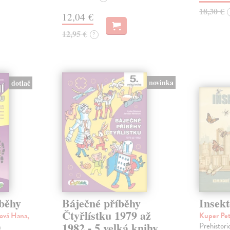
18,30 €
12,04 €
12,95 €
?
novinka
dotlač
íběhy
Báječné příběhy
Insekt
Čtyřlístku 1979 až
ová Hana,
Kuper Pe
1982 - 5.velká knihy
Prehistori
a