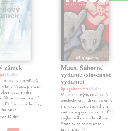
ý zámek
Maus. Súborné
vydanie (slovenské
jei
| Kniha
vydanie)
antní novely pro mládež,
ik Tarjei Vesaas, prokázal
Spiegelman Art
| Kniha
 ploše svou geniální
Maus je desivým, no zároveň
cítit se do mysli a srdcí
umelecky originálnym dielom o
h „dětí“. Jeho dvě hrdinky,
tragických udalostiach druhej
ružná Siss a…
svetovej vojny a holokaustu. Od
 do 12 dní
svojho vzniku oslovilo milióny
čitateľov po celom svete.
€
Na sklade
?