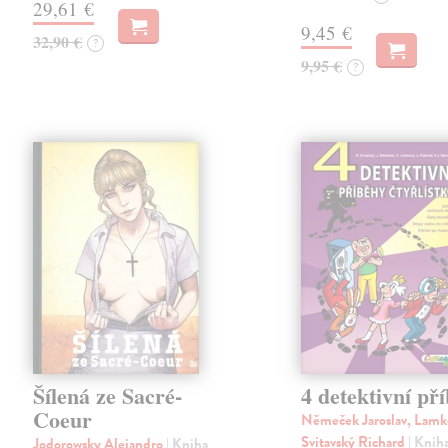
29,61 €
9,45 €
32,90 €
?
9,95 €
?
Šílená ze Sacré-
4 detektivní př
Coeur
Němeček Jaroslav, Lamk
Svitavský Richard
| Knih
Jodorowsky Alejandro
| Kniha