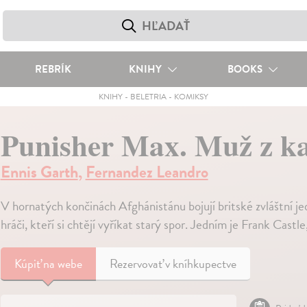
REBRÍK
KNIHY
BOOKS
KNIHY
-
BELETRIA
-
KOMIKSY
Punisher Max. Muž z k
Ennis Garth
,
Fernandez Leandro
V hornatých končinách Afghánistánu bojují britské zvláštní jed
hráči, kteří si chtějí vyříkat starý spor. Jedním je Frank Castl
Kúpiť
na webe
Rezervovať v kníhkupectve