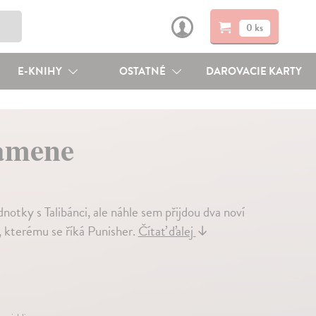
0 ks
E-KNIHY
OSTATNÉ
DAROVACIE KARTY
amene
notky s Talibánci, ale náhle sem přijdou dva noví
e, kterému se říká Punisher.
Čítať ďalej
↓