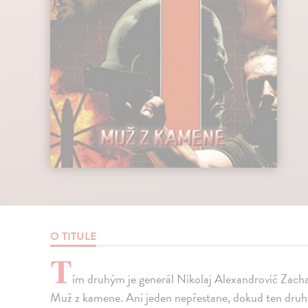
O TITULE
T
ím druhým je generál Nikolaj Alexandrovič Zacha
Muž z kamene. Ani jeden nepřestane, dokud ten druhý