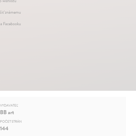
o wishlistu
iť známemu
na Facebooku
VYDAVATEĽ
BB art
POČET STRÁN
144