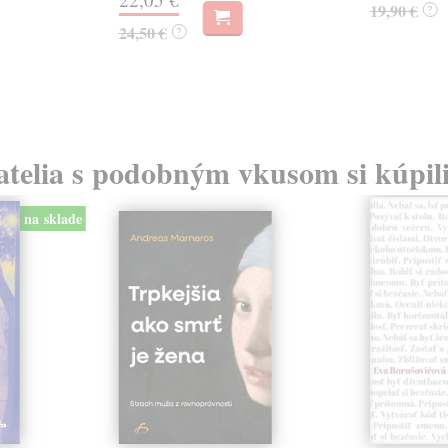
19,90 €
?
24,50 €
?
atelia s podobným vkusom si kúpili
na sklade