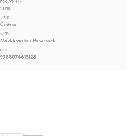
ROK VYDANIA
2013
JAZYK
Čeština
VÄZBA
Mäkká väzba / Paperback
EAN
9788074613128