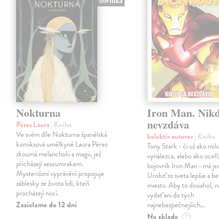
novinka
Nokturna
Iron Man. Nikd
nevzdáva
Pérez Laura
| Kniha
Ve svém díle Nokturna španělská
kolektív autorov
| Kniha
komiksová umělkyně Laura Pérez
Tony Stark - či už ako mili
zkoumá melancholii a magii, jež
vynálezca, alebo ako oceľ
přicházejí sesoumrakem.
bojovník Iron Man - má jed
Mysteriózní vyprávění propojuje
Urobiť zo sveta lepšie a b
záblesky ze života lidí, kteří
miesto. Aby to dosiahol, n
procházejí nocí.
vydať ani do tých
Zasielame do 12 dní
najnebezpečnejších…
Na sklade
?