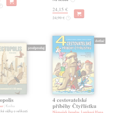
?
24,15 €
24,90 €
?
dotlač
predpredaj
opolis
4 cestovatelské
příběhy Čtyřlístku
ter
| Kniha
cké vážky o velikosti
Němeček Jaroslav, Lamková Hana,