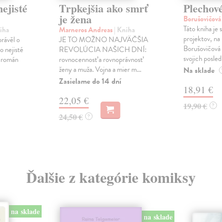
ejisté
Trpkejšia ako smrť
Plechov
je žena
Borušovičová
Táto kniha je
iha
Marneros Andreas
| Kniha
projektov, na
právěl o
JE TO MOŽNO NAJVÄČŠIA
Borušovičová 
o nejisté
REVOLÚCIA NAŠICH DNÍ:
svojich posled
ý román
rovnocennosť a rovnoprávnosť
ženy a muža. Vojna a mier m...
Na sklade
Zasielame do 14 dní
18,91 €
22,05 €
19,90 €
?
24,50 €
?
Ďalšie z kategórie komiksy
na sklade
na sklade