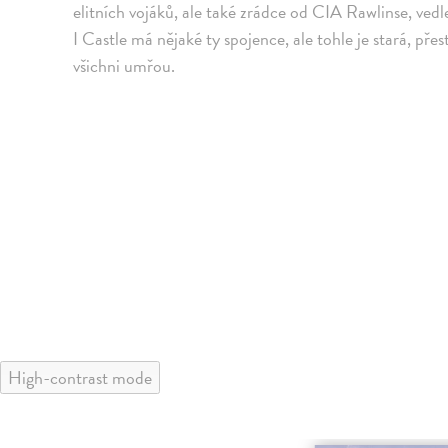
elitních vojáků, ale také zrádce od CIA Rawlinse, vedle
I Castle má nějaké ty spojence, ale tohle je stará, př
všichni umřou.
High-contrast mode