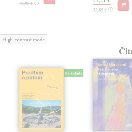
19,95 €
?
32,85 €
?
High-contrast mode
Čit
na sklade