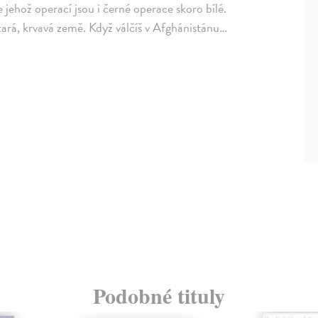
 jehož operací jsou i černé operace skoro bílé.
estará, krvavá země. Když válčíš v Afghánistánu…
Podobné tituly