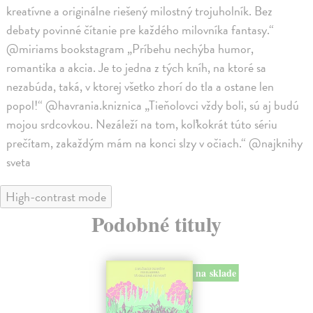
kreatívne a originálne riešený milostný trojuholník. Bez
debaty povinné čítanie pre každého milovníka fantasy.“
@miriams bookstagram „Príbehu nechýba humor,
romantika a akcia. Je to jedna z tých kníh, na ktoré sa
nezabúda, taká, v ktorej všetko zhorí do tla a ostane len
popol!“ @havrania.kniznica „Tieňolovci vždy boli, sú aj budú
mojou srdcovkou. Nezáleží na tom, koľkokrát túto sériu
prečítam, zakaždým mám na konci slzy v očiach.“ @najknihy
sveta
High-contrast mode
Podobné tituly
na sklade