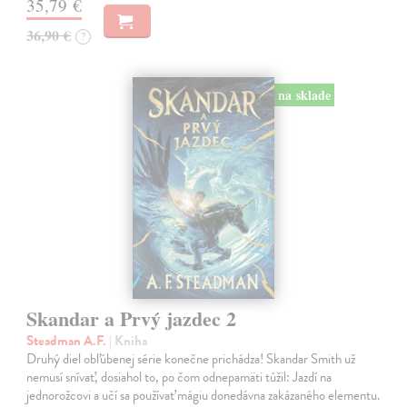
35,79 €
36,90 €
?
na sklade
Skandar a Prvý jazdec 2
Steadman A.F.
| Kniha
Druhý diel obľúbenej série konečne prichádza! Skandar Smith už
nemusí snívať, dosiahol to, po čom odnepamäti túžil: Jazdí na
jednorožcovi a učí sa používať mágiu donedávna zakázaného elementu.