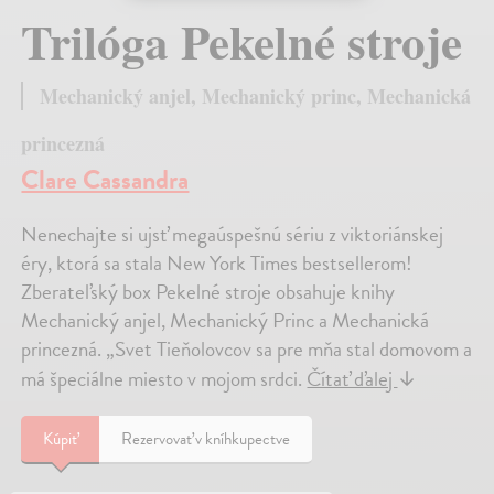
Trilóga Pekelné stroje
Mechanický anjel, Mechanický princ, Mechanická
princezná
Clare Cassandra
Nenechajte si ujsť megaúspešnú sériu z viktoriánskej
éry, ktorá sa stala New York Times bestsellerom!
Zberateľský box Pekelné stroje obsahuje knihy
Mechanický anjel, Mechanický Princ a Mechanická
princezná. „Svet Tieňolovcov sa pre mňa stal domovom a
má špeciálne miesto v mojom srdci.
Čítať ďalej
↓
Kúpiť
Rezervovať v kníhkupectve