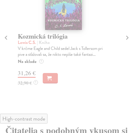
Kozmická trilógia
V
Lewis C.S.
| Kniha
Isl
V krčme Eagle and Child sedel Jack s Tollersom pri
Prv
pive a sťažovali sa, že nikto nepíše také fantazi...
čit
Na sklade
Na
?
31,26 €
36
32,90 €
37
?
High-contrast mode
Čitatelia s podobným vkusom si