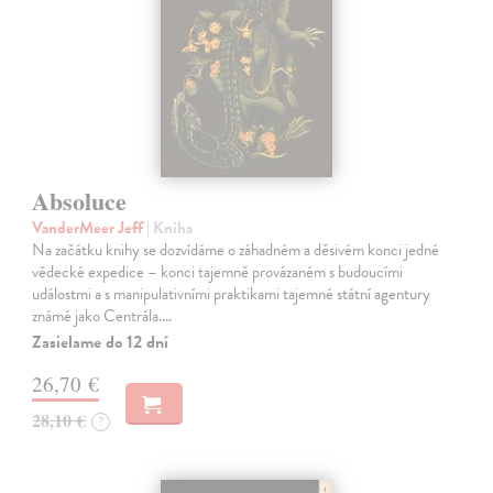
Absoluce
VanderMeer Jeff
| Kniha
Na začátku knihy se dozvídáme o záhadném a děsivém konci jedné
vědecké expedice – konci tajemně provázaném s budoucími
událostmi a s manipulativními praktikami tajemné státní agentury
známé jako Centrála.…
Zasielame do 12 dní
26,70 €
28,10 €
?