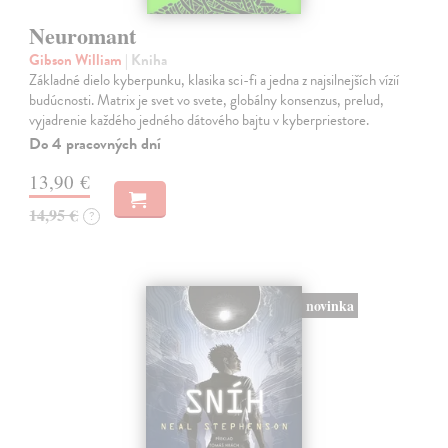
Neuromant
Gibson William
| Kniha
Základné dielo kyberpunku, klasika sci-fi a jedna z najsilnejších vízií
budúcnosti. Matrix je svet vo svete, globálny konsenzus, prelud,
vyjadrenie každého jedného dátového bajtu v kyberpriestore.
Do 4 pracovných dní
13,90 €
14,95 €
?
novinka