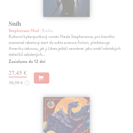
Sníh
Stephenson Neal
| Kniha
Kultovní kyberpunkový román Neala Stephensona, pro kterého
znamenal raketový start do světa science fiction, představuje
Ameriku takovou, jak ji (dnes ještě) neznáme: jako změť městských
státečků založených…
Zasielame do 12 dní
27,45 €
30,50 €
?