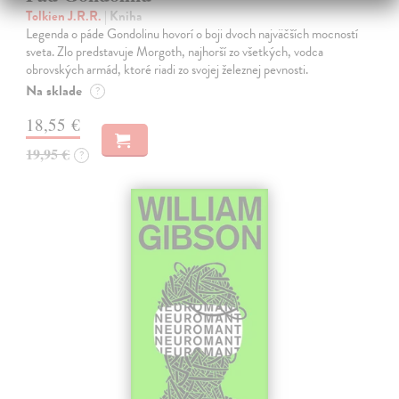
Tolkien J.R.R.
| Kniha
Legenda o páde Gondolinu hovorí o boji dvoch najväčších mocností
sveta. Zlo predstavuje Morgoth, najhorší zo všetkých, vodca
obrovských armád, ktoré riadi zo svojej železnej pevnosti.
Na sklade
?
18,55 €
19,95 €
?