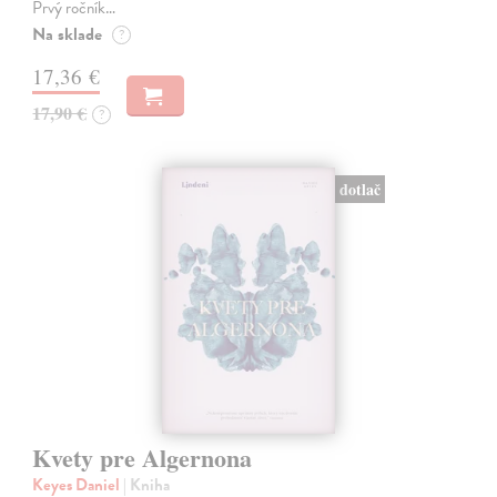
Prvý ročník…
Na sklade
?
17,36 €
17,90 €
?
dotlač
Kvety pre Algernona
Keyes Daniel
| Kniha