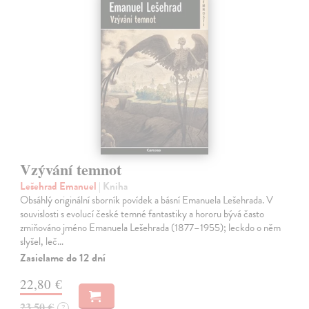
Vzývání temnot
Lešehrad Emanuel
| Kniha
Obsáhlý originální sborník povídek a básní Emanuela Lešehrada. V
souvislosti s evolucí české temné fantastiky a hororu bývá často
zmiňováno jméno Emanuela Lešehrada (1877–1955); leckdo o něm
slyšel, leč…
Zasielame do 12 dní
22,80 €
23,50 €
?