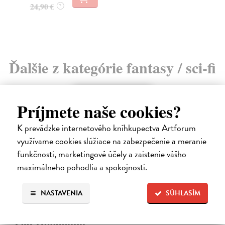
4,
24,90 €
?
Ďalšie z kategórie fantasy / sci-fi
na sklade
Príjmete naše cookies?
K prevádzke internetového kníhkupectva Artforum
využívame cookies slúžiace na zabezpečenie a meranie
funkčnosti, marketingové účely a zaistenie vášho
maximálneho pohodlia a spokojnosti.
NASTAVENIA
SÚHLASÍM
Pád Gondolinu