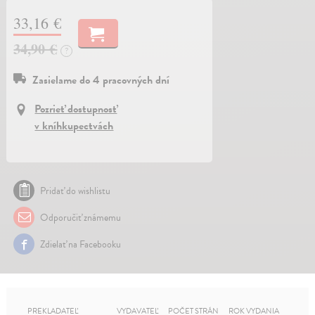
33,16 €
34,90 €
?
Zasielame do 4 pracovných dní
Pozrieť dostupnosť
v kníhkupectvách
Pridať do wishlistu
Odporučiť známemu
Zdielať na Facebooku
PREKLADATEĽ
VYDAVATEĽ
POČET STRÁN
ROK VYDANIA