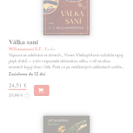
Válka saní
Williamsonová S.F.
| Kniha
Vzpoura se odehrává ve stínech… Vivien Vlaštopírková rozluštila tajný
jazyk draků — a tím rozpoutala občanskou válku, v níž na obou
stranách bojují draci i lidé. Poté co po nešťastných událostech unikla…
Zasielame do 12 dní
24,51 €
25,80 €
?