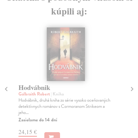
kúpili aj:
Hodvábnik
Galbraith Robert
| Kniha
M
Hodvábnik, druhá kniha zo série vysoko oceňovaných
Ma
detektívnych románov s Cormoranom Strikeom a
Dru
jeho...
pro
Zasielame do 14 dní
24,15 €