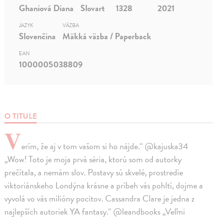
Ghaniová Diana
Slovart
1328
2021
JAZYK
VÄZBA
Slovenčina
Mäkká väzba / Paperback
EAN
1000005038809
O TITULE
V
erím, že aj v tom vašom si ho nájde.“ @kajuska34
„Wow! Toto je moja prvá séria, ktorú som od autorky
prečítala, a nemám slov. Postavy sú skvelé, prostredie
viktoriánskeho Londýna krásne a príbeh vás pohltí, dojme a
vyvolá vo vás milióny pocitov. Cassandra Clare je jedna z
najlepších autoriek YA fantasy.“ @leandbooks „Veľmi