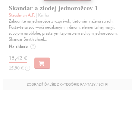
Skandar a zlodej jednorožcov 1
Steadman A.F.
| Kniha
Zabudnite na jednorožce z rozprávok, tieto vám naženú strach!
Postavte sa zoči-voči nečakaným hrdinom, elementálnej mágii,
súbojom na oblohe, prastarým tajomstvám a divým jednorožcom.
Skandar Smith chcel…
Na sklade
?
15,42 €
15,90 €
?
ZOBRAZIŤ ĎALŠIE Z KATEGÓRIE FANTASY / SCI-FI