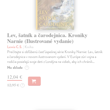
Lev, šatník a čarodejnica. Kroniky
Narnie (Ilustrované vydanie)
Lewis C.S.
| Kniha
Prečítajte si obľúbenú časť úspešnej série Kroniky Narnie: Lev, šatník
a čarodejnica v novom ilustrovanom vydaní. V Európe zúri vojna a
rodičia posielajú svoje deti z Londýna na vidiek, aby ich chránili…
Na sklade
?
12,04 €
12,95 €
?