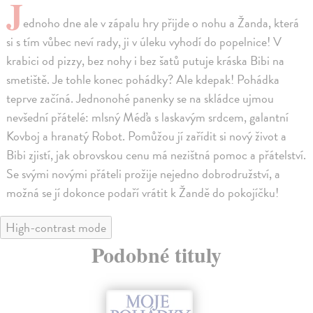
J
ednoho dne ale v zápalu hry přijde o nohu a Žanda, která
si s tím vůbec neví rady, ji v úleku vyhodí do popelnice! V
krabici od pizzy, bez nohy i bez šatů putuje kráska Bibi na
smetiště. Je tohle konec pohádky? Ale kdepak! Pohádka
teprve začíná. Jednonohé panenky se na skládce ujmou
nevšední přátelé: mlsný Méďa s laskavým srdcem, galantní
Kovboj a hranatý Robot. Pomůžou jí zařídit si nový život a
Bibi zjistí, jak obrovskou cenu má nezištná pomoc a přátelství.
Se svými novými přáteli prožije nejedno dobrodružství, a
možná se jí dokonce podaří vrátit k Žandě do pokojíčku!
High-contrast mode
Podobné tituly