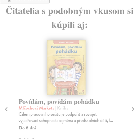
Čitatelia s podobným vkusom si
kúpili aj:
Povídám, povídám pohádku
M
Mlčochová Markéta
| Kniha
To
Cílem pracovního sešitu je podpořit a rozvíjet
Sku
vyjadřovací schopnosti zejména u předškolních dětí, l...
hor
Do 6 dní
Za