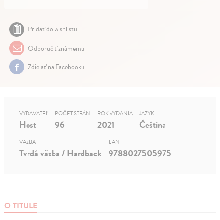
Pridať do wishlistu
Odporučiť známemu
Zdielať na Facebooku
VYDAVATEĽ
POČET STRÁN
ROK VYDANIA
JAZYK
Host
96
2021
Čeština
VÄZBA
EAN
Tvrdá väzba / Hardback
9788027505975
O TITULE