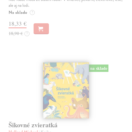
ale aj na lodi.
Na sklade
?
18,33 €
18,90 €
?
na sklade
Šikovné zvieratká