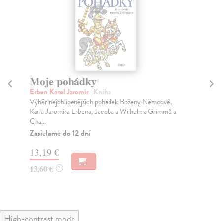
Moje pohádky
C
Erben Karel Jaromír
| Kniha
Poš
Výběr nejoblíbenějších pohádek Boženy Němcové,
Z p
Karla Jaromíra Erbena, Jacoba a Wilhelma Grimmů a
sbě
Cha...
Za
Zasielame do 12 dní
13
13,19 €
14
13,60 €
?
High-contrast mode