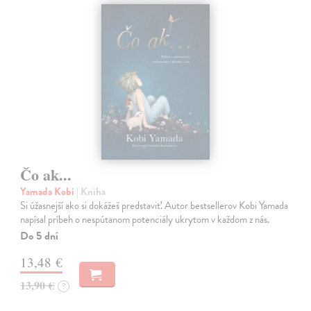
Čo ak...
Yamada Kobi
| Kniha
Si úžasnejší ako si dokážeš predstaviť. Autor bestsellerov Kobi Yamada
napísal príbeh o nespútanom potenciály ukrytom v každom z nás.
Do 5 dní
13,48 €
13,90 €
?