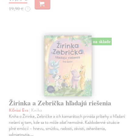
19,90 €
?
na sklade
Žirinka a Zebrička hľadajú riešenia
Kőrösi Eva
| Kniha
Kniha o Žirinke, Zebričke a ich kamarátoch prináša príbehy o hľadaní
riešení aj tam, kde sa to môže zdať nemožné. Každodenné situácie
plné emócií – hnevu, smútku, radosti, závisti, zahanbenia,
odmietnutia,…