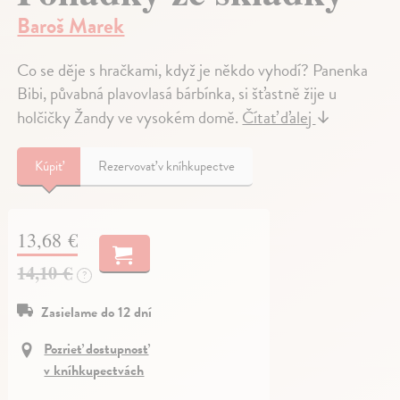
Baroš Marek
Co se děje s hračkami, když je někdo vyhodí? Panenka
Bibi, půvabná plavovlasá bárbínka, si šťastně žije u
holčičky Žandy ve vysokém domě.
Čítať ďalej
↓
Kúpiť
Rezervovať v kníhkupectve
13,68 €
14,10 €
?
Zasielame do 12 dní
Pozrieť dostupnosť
v kníhkupectvách