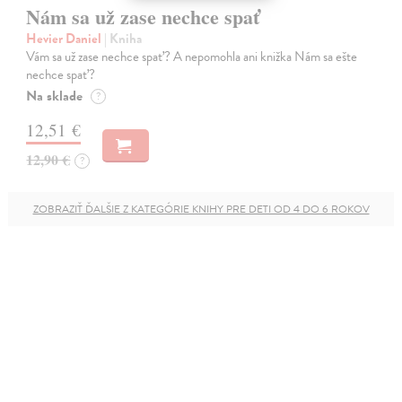
Nám sa už zase nechce spať
Hevier Daniel
| Kniha
Vám sa už zase nechce spať? A nepomohla ani knižka Nám sa ešte
nechce spať?
Na sklade
?
12,51 €
12,90 €
?
ZOBRAZIŤ ĎALŠIE Z KATEGÓRIE KNIHY PRE DETI OD 4 DO 6 ROKOV