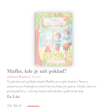
Maťko, kde je náš poklad?
Janková Martina
| Kniha
V pokračovaní príbehu bude Maťko so svojím bratom Teom a
sesternicou Andrejkou tráviť čas na chate pri jazere. Strýko Jani im
prichystal hru, v ktorej musia mať odvahu vydať sa do lesa.
Do 5 dní
19,30 €