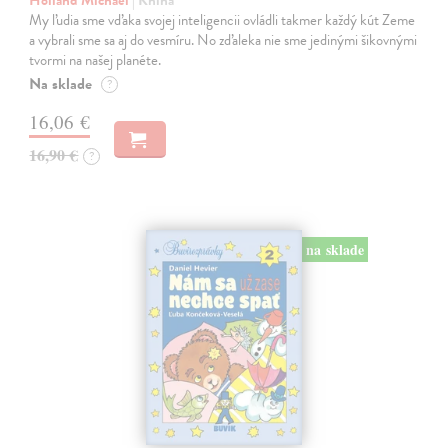
Holland Michael
| Kniha
My ľudia sme vďaka svojej inteligencii ovládli takmer každý kút Zeme
a vybrali sme sa aj do vesmíru. No zďaleka nie sme jedinými šikovnými
tvormi na našej planéte.
Na sklade
?
16,06 €
16,90 €
?
na sklade