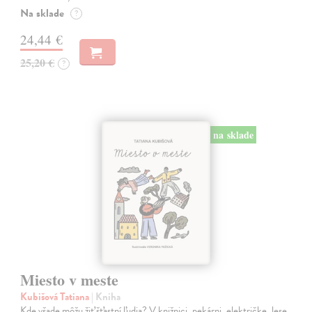
Na sklade
?
24,44 €
25,20 €
?
na sklade
Miesto v meste
Kubišová Tatiana
| Kniha
Kde všade môžu žiť šťastní ľudia? V knižnici, pekárni, električke, lese,