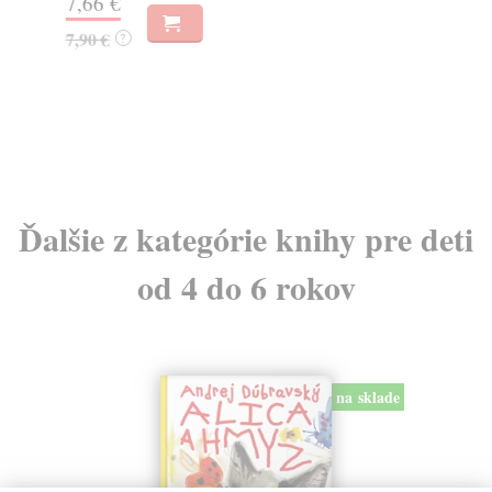
7,66 €
16
7,90 €
16
?
Ďalšie z kategórie knihy pre deti
od 4 do 6 rokov
na sklade