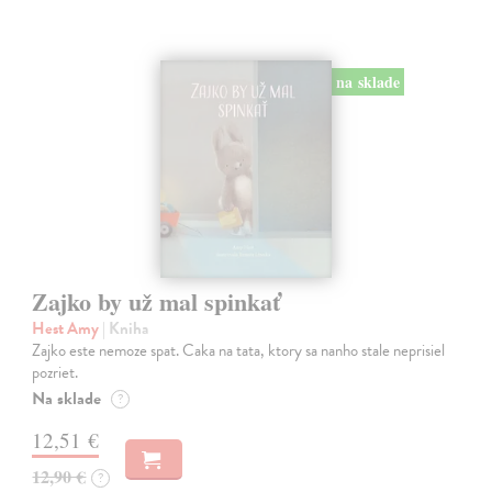
na sklade
Zajko by už mal spinkať
Hest Amy
| Kniha
Zajko este nemoze spat. Caka na tata, ktory sa nanho stale neprisiel
pozriet.
Na sklade
?
12,51 €
12,90 €
?