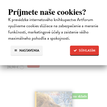
Príjmete naše cookies?
K prevádzke internetového kníhkupectva Artforum
využívame cookies slúžiace na zabezpečenie a meranie
Alica a hmyz
funkčnosti, marketingové účely a zaistenie vášho
Dúbravský Andrej
| Kniha
maximálneho pohodlia a spokojnosti.
Alica je zvedavá mačka, ktorá býva so zvedavým Andrejom. Obaja sú
fascinovaní ríšou hmyzu.
Na sklade
?
NASTAVENIA
SÚHLASÍM
28,03 €
28,90 €
?
na sklade