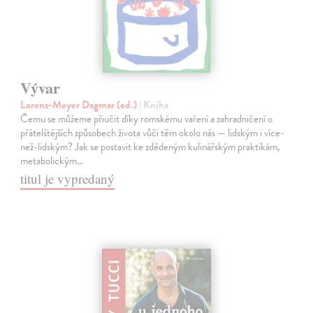
Vývar
Lorenz-Meyer Dagmar (ed.)
| Kniha
Čemu se můžeme přiučit díky romskému vaření a zahradničení o
přátelštějších způsobech života vůči těm okolo nás — lidským i více-
než-lidským? Jak se postavit ke zdědeným kulinářským praktikám,
metabolickým…
titul je vypredaný