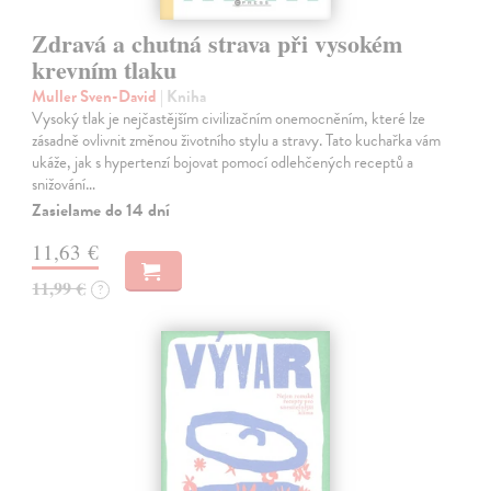
Zdravá a chutná strava při vysokém
krevním tlaku
Muller Sven-David
| Kniha
Vysoký tlak je nejčastějším civilizačním onemocněním, které lze
zásadně ovlivnit změnou životního stylu a stravy. Tato kuchařka vám
ukáže, jak s hypertenzí bojovat pomocí odlehčených receptů a
snižování…
Zasielame do 14 dní
11,63 €
11,99 €
?