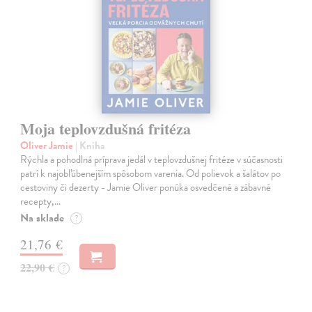
Moja teplovzdušná fritéza
Oliver Jamie
| Kniha
Rýchla a pohodlná príprava jedál v teplovzdušnej fritéze v súčasnosti
patrí k najobľúbenejším spôsobom varenia. Od polievok a šalátov po
cestoviny či dezerty - Jamie Oliver ponúka osvedčené a zábavné
recepty,…
Na sklade
?
21,76 €
22,90 €
?