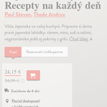
Recepty na každý deň
Paul Stevan
,
Thode Andrea
Vôňa Japonska vo vašej kuchyni. Pripravte si doma
pravé japonské lahôdky: rámen, miso, suši a sašimi,
vegetariánske jedlá aj pokrmy z grilu.
Čítať ďalej
↓
Kúpiť
Rezervovať v kníhkupectve
24,15 €
24,90 €
?
Zasielame do 6 dní
Pozrieť dostupnosť
v kníhkupectvách