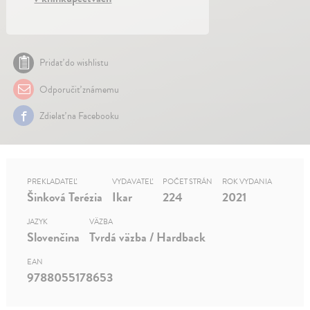
Pridať do wishlistu
Odporučiť známemu
Zdielať na Facebooku
PREKLADATEĽ
VYDAVATEĽ
POČET STRÁN
ROK VYDANIA
Šinková Terézia
Ikar
224
2021
JAZYK
VÄZBA
Slovenčina
Tvrdá väzba / Hardback
EAN
9788055178653