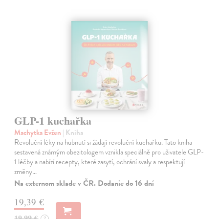
GLP-1 kuchařka
Machytka Evžen
| Kniha
Revoluční léky na hubnutí si žádají revoluční kuchařku. Tato kniha
sestavená známým obezitologem vznikla speciálně pro uživatele GLP-
1 léčby a nabízí recepty, které zasytí, ochrání svaly a respektují
změny…
Na externom sklade v ČR. Dodanie do 16 dní
19,39 €
19,99 €
?