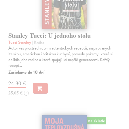
Stanley Tucci: U jednoho stolu
Tucci Stanley
| Kniha
Autor vás prostřednictvím autentických receptů, inspirovaných
italskou, americkou i britskou kuchyní, provede pokrmy, které si
oblíbila jeho rodina a které spojují lidi napříč generacemi. Každý
recept…
Zasielame do 10 dní
24,30 €
25,05 €
?
na sklade