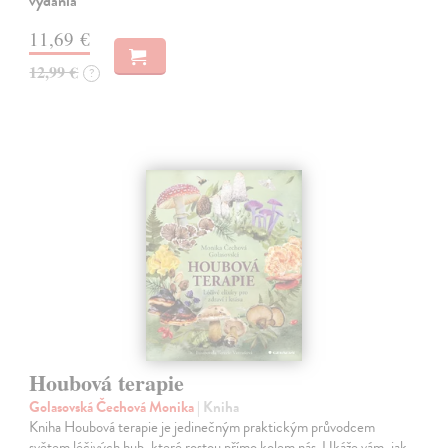
vydania
11,69 €
12,99 €
?
Houbová terapie
Golasovská Čechová Monika
| Kniha
Kniha Houbová terapie je jedinečným praktickým průvodcem
světem léčivých hub, které rostou přímo kolem nás. Ukáže vám, jak