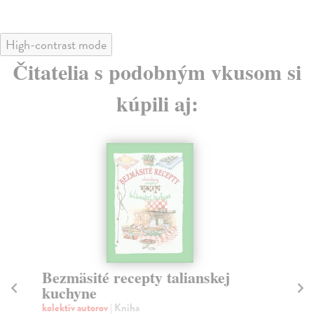
High-contrast mode
Čitatelia s podobným vkusom si
kúpili aj:
Bezmäsité recepty talianskej
S
kuchyne
Re
kolektív autorov
| Kniha
Ci