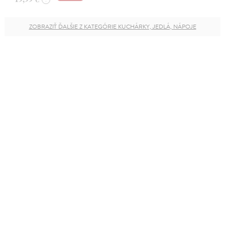
ZOBRAZIŤ ĎALŠIE Z KATEGÓRIE KUCHÁRKY, JEDLÁ, NÁPOJE