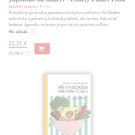
kolektív autorov
| Kniha
Kompletný sprievodca japonskou kuchyňou a etiketou Ak hľadáte
autentický a jedinečný kulinársky zážitok, ale neviete, kde začať,
bedeker Japonsko na tanieri je pre vás tou správnou voľbou.
Na sklade
?
22,21 €
22,90 €
?