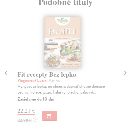
Podobné tituly
Fit recepty Bez lepku
O
B
Wagnerová Lucia
| Kniha
Vyhýbaš sa lepku, no chceš si dopriať chutné domáce
Ha
pečivo, koláče, pizzu, halušky, placky, palacink...
Drž
int
Zasielame do 10 dní
Do
22,21 €
23
22,90 €
?
24