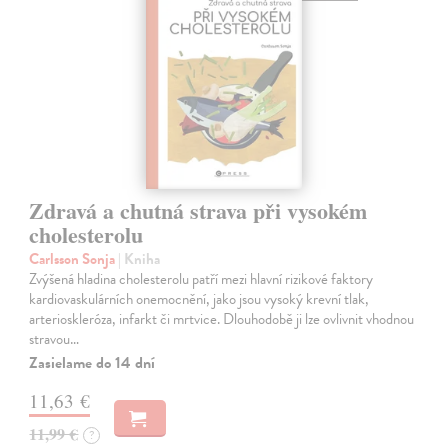
Zdravá a chutná strava při vysokém
cholesterolu
Carlsson Sonja
| Kniha
Zvýšená hladina cholesterolu patří mezi hlavní rizikové faktory
kardiovaskulárních onemocnění, jako jsou vysoký krevní tlak,
arterioskleróza, infarkt či mrtvice. Dlouhodobě ji lze ovlivnit vhodnou
stravou…
Zasielame do 14 dní
11,63 €
11,99 €
?