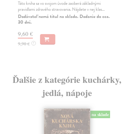
Táto kniha sa vo svojom úvode zaoberá základnými
S A
pravidlami zdravého stravovania. Nájdete v nej klas...
zau
Dodávateľ nemá titul na sklade. Dodanie do cca.
Za
30 dní.
12
9,60 €
13
9,90 €
?
Ďalšie z kategórie kuchárky,
jedlá, nápoje
na sklade