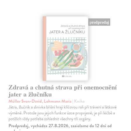
predpredaj
Zdravá a chutná strava při onemocnění
jater a žlučníku
Müller Sven-David, Lohmann Maria
| Kniha
Játra, žlučník a slinivka břišní hrají klíčovou roli při trávení a látkové
výměně. Protože jsou jejich funkce úzce propojené, je při léčbě a
potížích vždy potřeba zohlednit všechny tři orgány.
Predpredaj, vychádza 27.8.2026, zasielame do 12 dní od