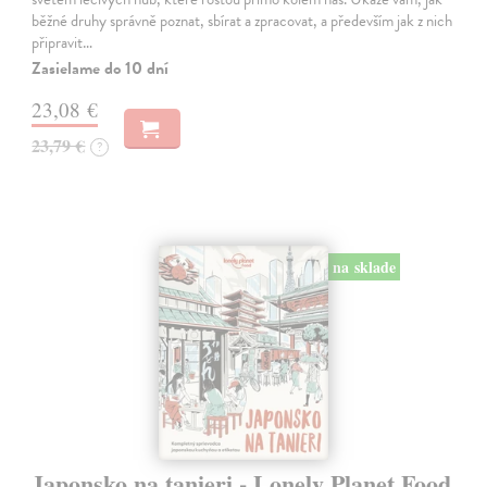
běžné druhy správně poznat, sbírat a zpracovat, a především jak z nich
připravit…
Zasielame do 10 dní
23,08 €
23,79 €
?
na sklade
Japonsko na tanieri - Lonely Planet Food