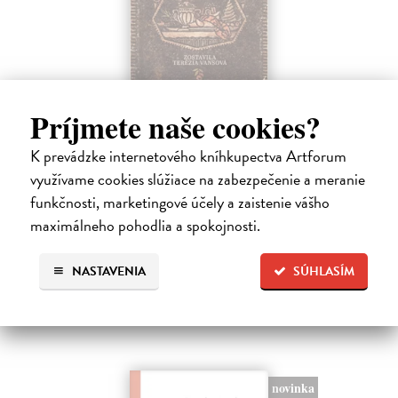
Príjmete naše cookies?
Nová kuchárska kniha
K prevádzke internetového kníhkupectva Artforum
Vansová Terézia (zost.)
| Kniha
využívame cookies slúžiace na zabezpečenie a meranie
Máte pravdu, knižný trh prekypuje kuchárskymi knihami. Nová
funkčnosti, marketingové účely a zaistenie vášho
kuchárska kniha z pera najpovolanejšej gazdinky Terézie Vansovej je
maximálneho pohodlia a spokojnosti.
však dielom, ktoré zaručene obohatí každú domácnosť.
Na sklade
?
NASTAVENIA
SÚHLASÍM
23,66 €
24,90 €
?
novinka