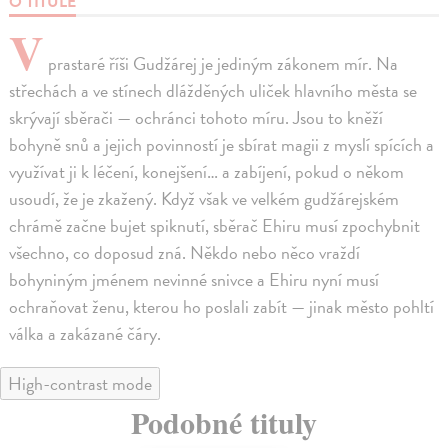
O TITULE
V
prastaré říši Gudžárej je jediným zákonem mír. Na
střechách a ve stínech dlážděných uliček hlavního města se
skrývají sběrači — ochránci tohoto míru. Jsou to kněží
bohyně snů a jejich povinností je sbírat magii z myslí spících a
využívat ji k léčení, konejšení… a zabíjení, pokud o někom
usoudí, že je zkažený. Když však ve velkém gudžárejském
chrámě začne bujet spiknutí, sběrač Ehiru musí zpochybnit
všechno, co doposud zná. Někdo nebo něco vraždí
bohyniným jménem nevinné snivce a Ehiru nyní musí
ochraňovat ženu, kterou ho poslali zabít — jinak město pohltí
válka a zakázané čáry.
High-contrast mode
Podobné tituly