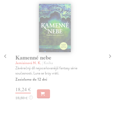
Kamenné nebe
H
Jemisinová N. K.
| Kniha
Gw
Závěrečný díl nejoceňovanější fantasy série
Pok
současnosti. Luna se brzy vrátí.
Krv
Zasielame do 12 dní
Za
18,24 €
27
18,80 €
28
?