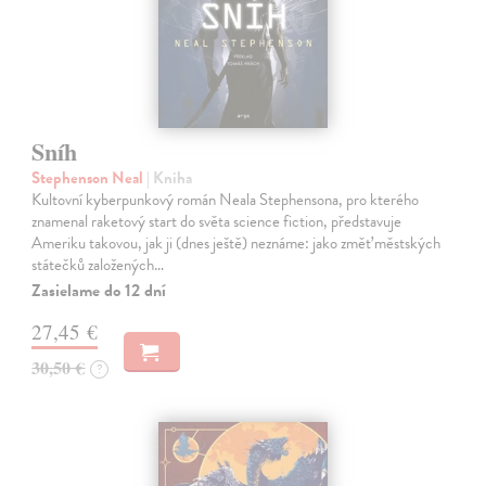
Sníh
Stephenson Neal
| Kniha
Kultovní kyberpunkový román Neala Stephensona, pro kterého
znamenal raketový start do světa science fiction, představuje
Ameriku takovou, jak ji (dnes ještě) neznáme: jako změť městských
státečků založených…
Zasielame do 12 dní
27,45 €
30,50 €
?