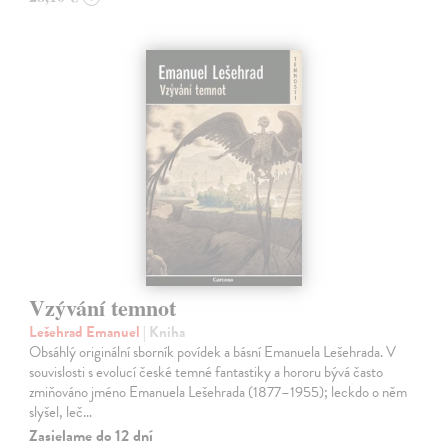
Vzývání temnot
Lešehrad Emanuel
| Kniha
Obsáhlý originální sborník povídek a básní Emanuela Lešehrada. V
souvislosti s evolucí české temné fantastiky a hororu bývá často
zmiňováno jméno Emanuela Lešehrada (1877–1955); leckdo o něm
slyšel, leč…
Zasielame do 12 dní