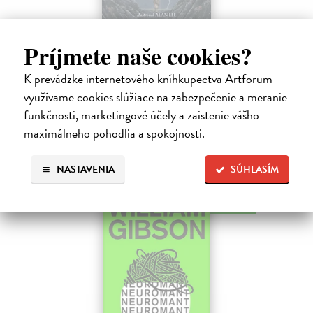
Pád Gondolinu
Príjmete naše cookies?
Tolkien J.R.R.
| Kniha
Legenda o páde Gondolinu hovorí o boji dvoch najväčších mocností
K prevádzke internetového kníhkupectva Artforum
sveta. Zlo predstavuje Morgoth, najhorší zo všetkých, vodca
využívame cookies slúžiace na zabezpečenie a meranie
obrovských armád, ktoré riadi zo svojej železnej pevnosti.
funkčnosti, marketingové účely a zaistenie vášho
Na sklade
maximálneho pohodlia a spokojnosti.
18,55 €
19,95 €
?
NASTAVENIA
SÚHLASÍM
na sklade