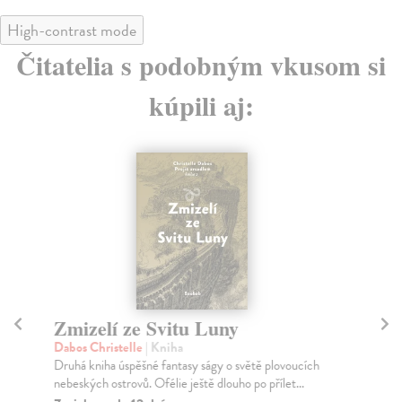
High-contrast mode
Čitatelia s podobným vkusom si
kúpili aj:
Zmizelí ze Svitu Luny
Bí
Dabos Christelle
| Kniha
Ku
Druhá kniha úspěšné fantasy ságy o světě plovoucích
Bíl
nebeských ostrovů. Ofélie ještě dlouho po přílet...
neo