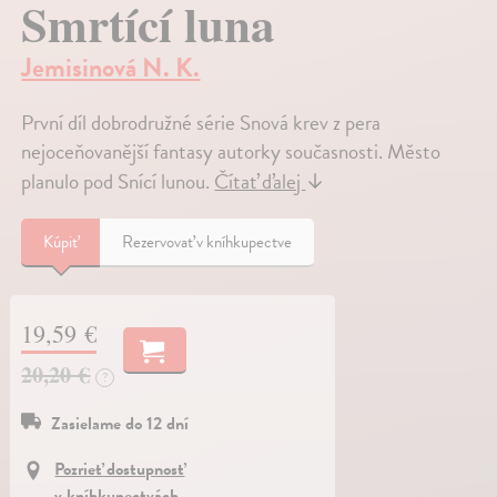
Smrtící luna
Jemisinová N. K.
První díl dobrodružné série Snová krev z pera
nejoceňovanější fantasy autorky současnosti. Město
planulo pod Snící lunou.
Čítať ďalej
↓
Kúpiť
Rezervovať v kníhkupectve
19,59 €
20,20 €
?
Zasielame do 12 dní
Pozrieť dostupnosť
v kníhkupectvách