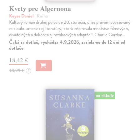
Kvety pre Algernona
Keyes Daniel
| Kniha
Kultový román druhej polovice 20. storočia, dnes právom považovaný
za klasiku americkej literatúry, ktorá inšpirovala množstvo filmových,
divadelných a dokonca aj rozhlasových adaptácií. Charlie Gordon…
Čaká sa dotlač, vychádza 4.9.2026, zasielame do 12 dní od
dotlače
18,42 €
18,99 €
?
na sklade