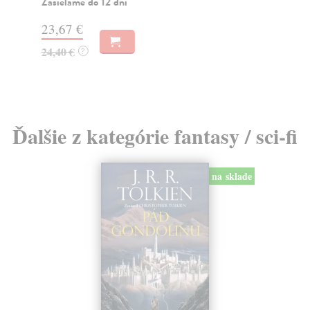
Zasielame do 12 dní
Za
23,67 €
13
24,40 €
14
?
Ďalšie z kategórie fantasy / sci-fi
na sklade