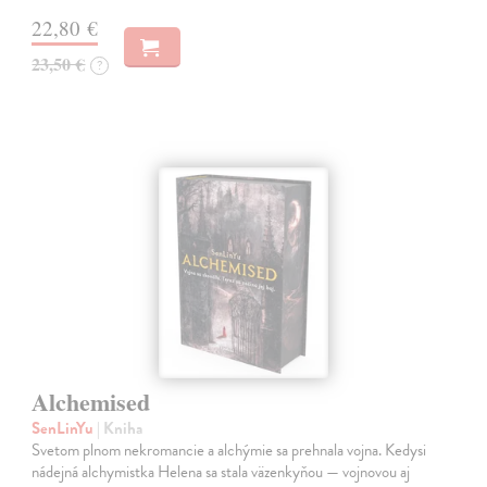
22,80 €
23,50 €
?
Alchemised
SenLinYu
| Kniha
Svetom plnom nekromancie a alchýmie sa prehnala vojna. Kedysi
nádejná alchymistka Helena sa stala väzenkyňou — vojnovou aj