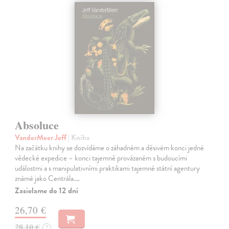
Absoluce
VanderMeer Jeff
| Kniha
Na začátku knihy se dozvídáme o záhadném a děsivém konci jedné
vědecké expedice – konci tajemně provázaném s budoucími
událostmi a s manipulativními praktikami tajemné státní agentury
známé jako Centrála.…
Zasielame do 12 dní
26,70 €
28,10 €
?