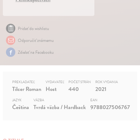
Pridať do wishlistu
Odporučiť známemu
Zdielať na Facebooku
PREKLADATEĽ
VYDAVATEĽ
POČET STRÁN
ROK VYDANIA
Tilcer Roman
Host
440
2021
JAZYK
VÄZBA
EAN
Čeština
Tvrdá väzba / Hardback
9788027506767