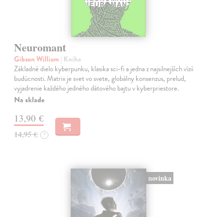
Neuromant
Gibson William
| Kniha
Základné dielo kyberpunku, klasika sci-fi a jedna z najsilnejších vízií
budúcnosti. Matrix je svet vo svete, globálny konsenzus, prelud,
vyjadrenie každého jedného dátového bajtu v kyberpriestore.
Na sklade
13,90 €
14,95 €
?
novinka