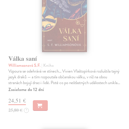
Válka saní
Williamsonová S.F.
| Kniha
Vzpoura se odehrává ve stínech… Vivien Vlaštopírková rozluštila tajný
jazyk draků — a tím rozpoutala občanskou válku, v níž na obou
stranách bojují draci i lidé. Poté co po nešťastných událostech unikla…
Zasielame do 12 dní
24,51 €
25,80 €
?