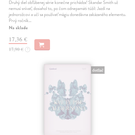
Druhý diel obľúbenej série konečne prichádza! Skandar Smith už
nemusí snívať, dosiahol to, po čom odnepamäti túžil: Jazdí na
jednorožcovi a učí sa používať mágiu donedávna zakázaného elementu.
Prvý ročník…
Na sklade
17,36 €
17,90 €
?
dotlač