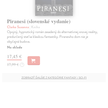
Piranesi (slovenské vydanie)
Clarke Susanna
| Kniha
Opojný, hypnotický román zasadený do alternatívnej snovej reality,
predurčený stať sa klasikou fantastiky. Piranesiho dom nie je
obyčajná budova.
Na sklade
17,45 €
17,99 €
?
ZOBRAZIŤ ĎALŠIE Z KATEGÓRIE FANTASY / SCI-FI