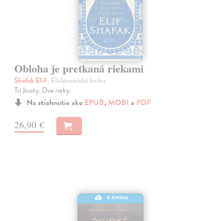
Obloha je pretkaná riekami
Shafak Elif
| Elektronická kniha
Tri životy. Dve rieky.
Na stiahnutie ako
EPUB
,
MOBI
a
PDF
26,90 €
E-KNIHA