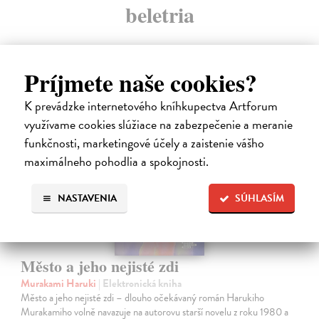
beletria
Príjmete naše cookies?
K prevádzke internetového kníhkupectva Artforum
E-KNIHA
využívame cookies slúžiace na zabezpečenie a meranie
funkčnosti, marketingové účely a zaistenie vášho
maximálneho pohodlia a spokojnosti.
NASTAVENIA
SÚHLASÍM
Město a jeho nejisté zdi
Murakami Haruki
| Elektronická kniha
Město a jeho nejisté zdi – dlouho očekávaný román Harukiho
Murakamiho volně navazuje na autorovu starší novelu z roku 1980 a