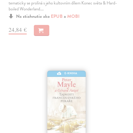
tematicky se prolíná s jeho kultovním dílem Konec světa & Hard-
boiled Wonderland.…
Na stiahnutie ako
EPUB
a
MOBI
24,84 €
E-KNIHA