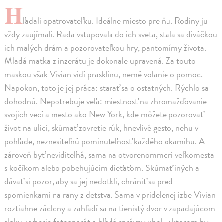
H
ľadali opatrovateľku. Ideálne miesto pre ňu. Rodiny ju
vždy zaujímali. Rada vstupovala do ich sveta, stala sa diváčkou
ich malých drám a pozorovateľkou hry, pantomímy života.
Mladá matka z inzerátu je dokonale upravená. Za touto
maskou však Vivian vidí prasklinu, nemé volanie o pomoc.
Napokon, toto je jej práca: starať sa o ostatných. Rýchlo sa
dohodnú. Nepotrebuje veľa: miestnosť na zhromažďovanie
svojich vecí a mesto ako New York, kde môžete pozorovať
život na ulici, skúmať zovretie rúk, hnevlivé gesto, nehu v
pohľade, neznesiteľnú pominuteľnosť každého okamihu. A
zároveň byť neviditeľná, sama na otvorenommori veľkomesta
s kočíkom alebo pobehujúcim dieťaťom. Skúmať iných a
dávať si pozor, aby sa jej nedotkli, chrániť sa pred
spomienkami na rany z detstva. Sama v pridelenej izbe Vivian
roztiahne záclony a zahľadí sa na tienistý dvor v zapadajúcom
slnku, vyberie fotoaparát a hľadá správny uhol, v ktorom by