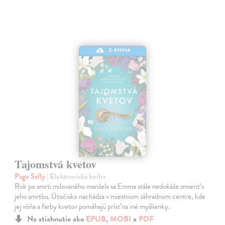
E-KNIHA
Tajomstvá kvetov
Page Sally
| Elektronická kniha
Rok po smrti milovaného manžela sa Emma stále nedokáže zmieriť s
jeho smrťou. Útočisko nachádza v miestnom záhradnom centre, kde
jej vôňa a farby kvetov pomáhajú prísť na iné myšlienky.
Na stiahnutie ako
EPUB
,
MOBI
a
PDF