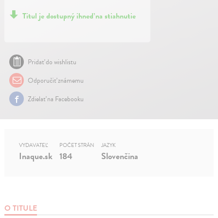
Titul je dostupný ihneď na stiahnutie
Pridať do wishlistu
Odporučiť známemu
Zdielať na Facebooku
VYDAVATEĽ
POČET STRÁN
JAZYK
Inaque.sk
184
Slovenčina
O TITULE