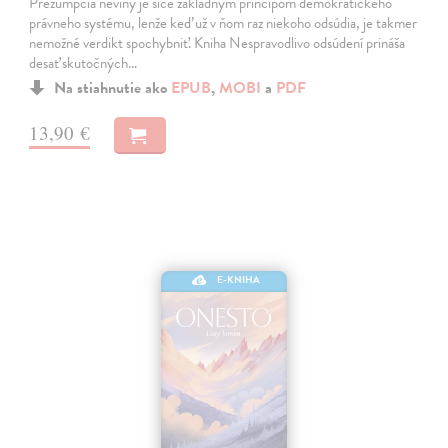
Prezumpcia neviny je síce základným princípom demokratického
právneho systému, lenže keď už v ňom raz niekoho odsúdia, je takmer
nemožné verdikt spochybniť. Kniha Nespravodlivo odsúdení prináša
desať skutočných…
Na stiahnutie ako
EPUB
,
MOBI
a
PDF
13,90 €
E-KNIHA