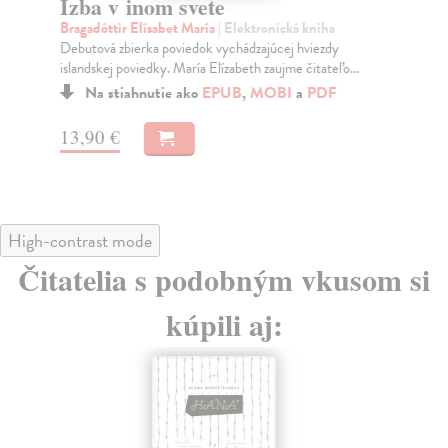
Izba v inom svete
W
Bragadóttir Elísabet María
| Elektronická kniha
Po
Debutová zbierka poviedok vychádzajúcej hviezdy
Vše
islandskej poviedky. María Elízabeth zaujme čitateľo...
Na stiahnutie ako
EPUB
,
MOBI
a
PDF
13
13,90 €
High-contrast mode
Čitatelia s podobným vkusom si
kúpili aj: