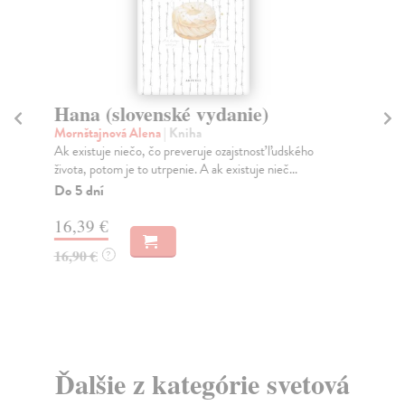
Hana (slovenské vydanie)
Vš
Mornštajnová Alena
| Kniha
Ba
Ak existuje niečo, čo preveruje ozajstnosť ľudského
Mes
života, potom je to utrpenie. A ak existuje nieč...
aj 
Do 5 dní
Na
16,39 €
13
16,90 €
15
?
Ďalšie z kategórie svetová