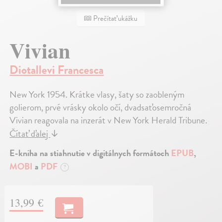
Prečítať ukážku
Vivian
Diotallevi Francesca
New York 1954. Krátke vlasy, šaty so zaobleným
golierom, prvé vrásky okolo očí, dvadsaťosemročná
Vivian reagovala na inzerát v New York Herald Tribune.
Čítať ďalej
↓
E-kniha na stiahnutie v digitálnych formátoch
EPUB
,
MOBI
a
PDF
?
13,99 €