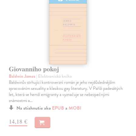
Giovanniho pokoj
Baldwin James
| Elektronická kniha
Baldwinův strhující kontroverzní román je jeho nejdůslednějším
zpracováním sexuality a klasikou gay literatury. V Paříži padesátých
let, která se hemží emigranty a vyznačuje se nebezpečnými
známostmi a…
Na stiahnutie ako
EPUB
a
MOBI
14,18 €