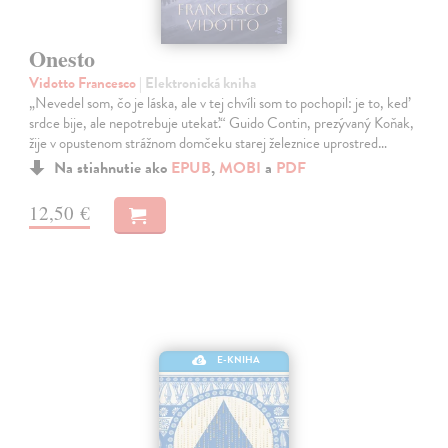
Onesto
Vidotto Francesco
| Elektronická kniha
„Nevedel som, čo je láska, ale v tej chvíli som to pochopil: je to, keď
srdce bije, ale nepotrebuje utekať.“ Guido Contin, prezývaný Koňak,
žije v opustenom strážnom domčeku starej železnice uprostred…
Na stiahnutie ako
EPUB
,
MOBI
a
PDF
12,50 €
E-KNIHA