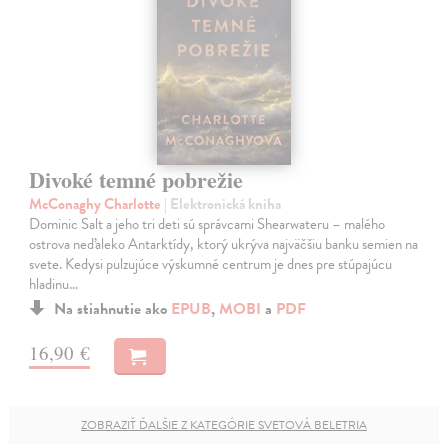
Divoké temné pobrežie
McConaghy Charlotte
| Elektronická kniha
Dominic Salt a jeho tri deti sú správcami Shearwateru – malého
ostrova neďaleko Antarktídy, ktorý ukrýva najväčšiu banku semien na
svete. Kedysi pulzujúce výskumné centrum je dnes pre stúpajúcu
hladinu…
Na stiahnutie ako
EPUB
,
MOBI
a
PDF
16,90 €
ZOBRAZIŤ ĎALŠIE Z KATEGÓRIE SVETOVÁ BELETRIA