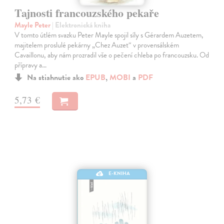
Tajnosti francouzského pekaře
Mayle Peter
| Elektronická kniha
V tomto útlém svazku Peter Mayle spojil síly s Gérardem Auzetem,
majitelem proslulé pekárny „Chez Auzet“ v provensálském
Cavaillonu, aby nám prozradil vše o pečení chleba po francouzsku. Od
přípravy a…
Na stiahnutie ako
EPUB
,
MOBI
a
PDF
5,73 €
E-KNIHA