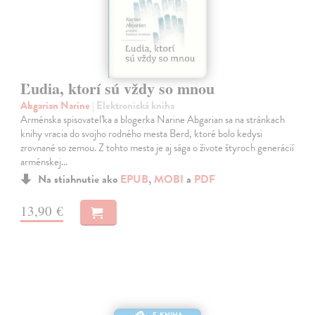
Ľudia, ktorí sú vždy so mnou
Abgarian Narine
| Elektronická kniha
Arménska spisovateľka a blogerka Narine Abgarian sa na stránkach
knihy vracia do svojho rodného mesta Berd, ktoré bolo kedysi
zrovnané so zemou. Z tohto mesta je aj sága o živote štyroch generácií
arménskej…
Na stiahnutie ako
EPUB
,
MOBI
a
PDF
13,90 €
E-KNIHA