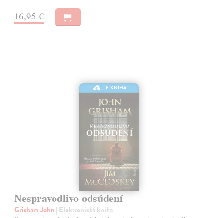
16,95 €
E-KNIHA
Nespravodlivo odsúdení
Grisham John
| Elektronická kniha