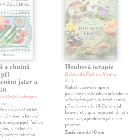
á a chutná
Houbová terapie
 při
Golasovská Čechová Monika
|
cnění jater a
Kniha
íku
Kniha Houbová terapie je
jedinečným praktickým průvodcem
ven-David, Lohmann
světem léčivých hub, které rostou
niha
přímo kolem nás. Ukáže vám, jak
ík a slinivka břišní hrají
běžné druhy správně poznat, sbírat a
li při trávení a látkové
zpracovat, a především jak z nich
otože jsou jejich funkce
připravit…
jené, je při léčbě a
Zasielame do 10 dní
ždy potřeba zohlednit