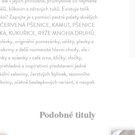
 ale v jejich přirozené, průmyslově co nejméně
lů, bílkovin a zdravých tuků. Existuje tolik
ání! Zapojte je s pomocí pestré palety skvělých
PALDA, ČERVENÁ PŠENICE, KAMUT, PŠENICE
ANKA, KUKUŘICE, RÝŽE MNOHA DRUHŮ,
, originální pomazánky, saláty, placky a
pokrmy a další rozmanité hlavní chody, ale i
ky a sušenky • celá zrna, klíčky, vločky,
přehledné a inspirativní představení jedné
ální zeleniny, čerstvých bylinek, sezonního
lákniny, včetně bezlepkových variant, a naopak
Podobné tituly