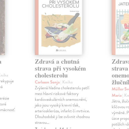
a
Zdravá a chutná
Zdrav
strava při vysokém
strava
cholesterolu
onemo
Kniha
žlučn
prekypuje
Carlsson Sonja
| Kniha
vá
Zvýšená hladina cholesterolu patří
Müller S
mezi hlavní rizikové faktory
Maria
| K
erézie
kardiovaskulárních onemocnění,
Játra, žlučn
toré
jako jsou vysoký krevní tlak,
klíčovou ro
omácnosť.
arterioskleróza, infarkt či mrtvice.
výměně. Pr
Dlouhodobě ji lze ovlivnit vhodnou
úzce propo
stravou…
potížích v