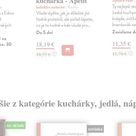
kuchařka - Apetit
Sýkora Petr
|
Ty nejlepší re
a
kolektív autorov
| Kniha
české kuchyn
 z Edice
Všude slyšíte, jak je důležité jíst
kulajda, svíč
0
hodně proteinů, ale pořád tápete,
bramborák ne.
anských
co je to hodně a kde všude pro...
Zasielame d
Do 5 dní
l na
11,35 €
18,19 €
ca. 30
11,70 €
18,75 €
?
?
šie z kategórie kuchárky, jedlá, ná
na sklade
novinka