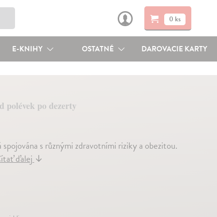
0 ks
E-KNIHY
OSTATNÉ
DAROVACIE KARTY
d polévek po dezerty
spojována s různými zdravotními riziky a obezitou.
ítať ďalej
↓