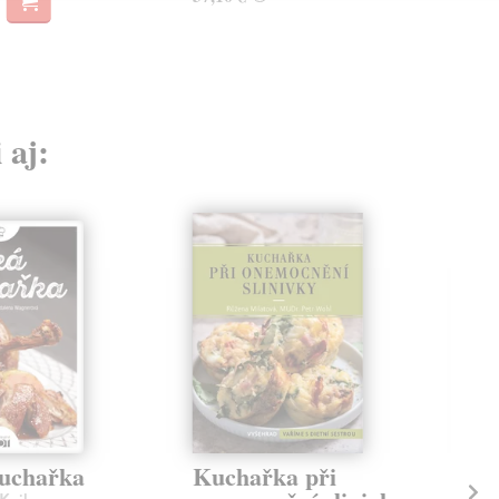
 aj:
uchařka
Kuchařka při
Ku