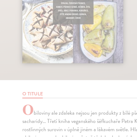
O TITULE
O
biloviny ale zdaleka nejsou jen produkty z bílé
sacharidy… Třetí kniha veganského šéfkuchaře Petra K
rostlinných surovin v úplně jiném a lákavém světle. Hl