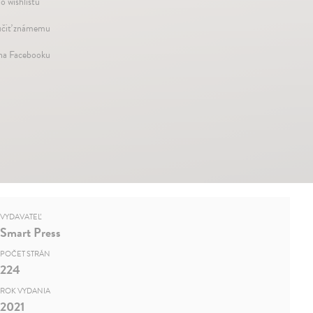
o wishlistu
čiť známemu
 na Facebooku
VYDAVATEĽ
Smart Press
POČET STRÁN
224
ROK VYDANIA
2021