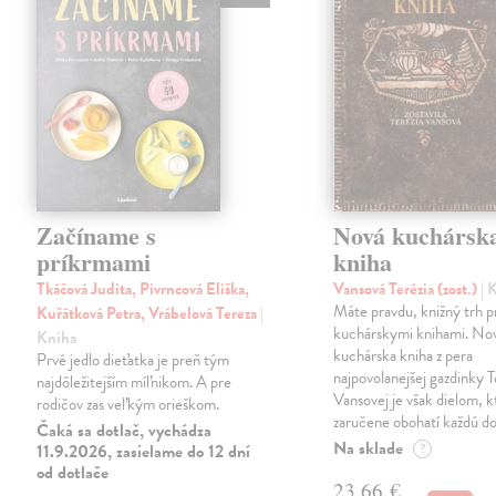
Začíname s
Nová kuchársk
príkrmami
kniha
Tkáčová Judita, Pivrncová Eliška,
Vansová Terézia (zost.)
| 
Máte pravdu, knižný trh 
Kuřátková Petra, Vrábelová Tereza
|
kuchárskymi knihami. No
Kniha
kuchárska kniha z pera
Prvé jedlo dieťatka je preň tým
najpovolanejšej gazdinky T
najdôležitejším míľnikom. A pre
Vansovej je však dielom, k
rodičov zas veľkým orieškom.
zaručene obohatí každú d
Čaká sa dotlač, vychádza
Na sklade
11.9.2026, zasielame do 12 dní
?
od dotlače
23,66 €