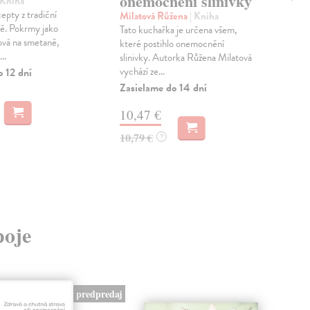
onemocnění slinivky
on
 Kniha
ža
cepty z tradiční
Milatová Růžena
| Kniha
ě. Pokrmy jako
Tato kuchařka je určena všem,
Hav
ková na smetaně,
které postihlo onemocnění
Kuc
..
slinivky. Autorka Růžena Milatová
žalu
vychází ze...
o 12 dní
neu
žalu
Zasielame do 14 dní
Na 
10,47 €
Dod
10,79 €
?
8,
8,9
poje
predpredaj