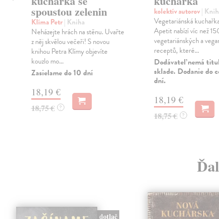
kuchařka se
kuchařka
spoustou zelenin
kolektív autorov
| Knih
Vegetariánská kuchařka
Klíma Petr
| Kniha
Apetit nabízí víc než 15
Neházejte hrách na stěnu. Uvařte
vegetariánských a veg
z něj skvělou večeři! S novou
receptů, které...
knihou Petra Klímy objevíte
kouzlo mo...
Dodávateľ nemá titu
sklade. Dodanie do c
Zasielame do 10 dní
dní.
18,19 €
18,19 €
18,75 €
?
18,75 €
?
Ďal
dotlač