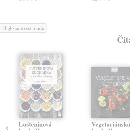
High-contrast mode
Čit
Luštěninová
Vegetariánsk