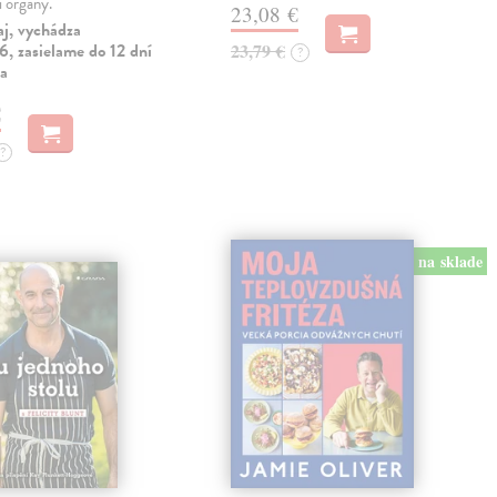
i orgány.
23,08 €
aj, vychádza
, zasielame do 12 dní
23,79 €
?
ia
€
?
na sklade