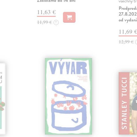
Zasielame do 14 dní
všechny tř
Predpred
11,63 €
27.8.2026
od vydan
11,99 €
?
11,69 
12,99 €