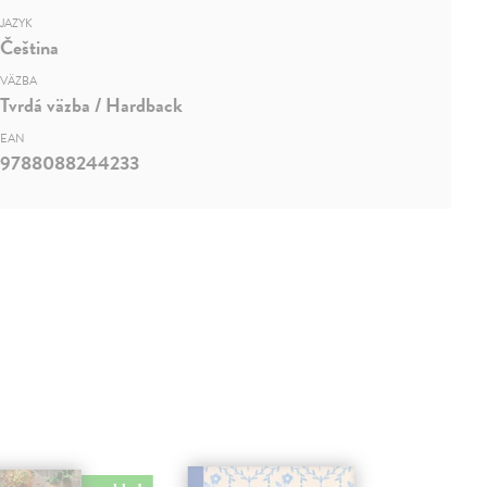
JAZYK
Čeština
VÄZBA
Tvrdá väzba / Hardback
EAN
9788088244233