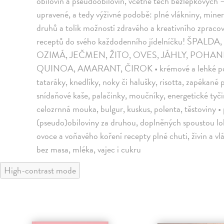
obilovin a pseudoobilovin, včetně těch bezlepkových –
upravené, a tedy výživné podobě: plné vlákniny, minerá
druhů a tolik možností zdravého a kreativního zpracov
receptů do svého každodenního jídelníčku! Š
OZIMÁ, JEČMEN, ŽITO, OVES, JÁHLY, POH
QUINOA, AMARANT, ČIROK • krémové a lehké polévky
tataráky, knedlíky, noky či halušky, risotta, zapékané 
snídaňové kaše, palačinky, moučníky, energetické tyčin
celozrnná mouka, bulgur, kuskus, polenta, těstoviny • 
(pseudo)obiloviny za druhou, doplněných spoustou lok
ovoce a voňavého koření recepty plné chuti, živin a v
bez masa, mléka, vajec i cukru
High-contrast mode