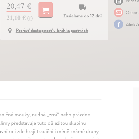
Pridať d
20,47 €
Odporu
Zasielame do 12 dní
21,10 €
?
Zdielať
Pozrieť dostupnosť v kníhkupectvách
 pšeničné mouky, nudné „zrní“ nebo prázdné
límy představuje tuto důležitou skupinu
avní roli zde hrají tradiční i méně známé druhy