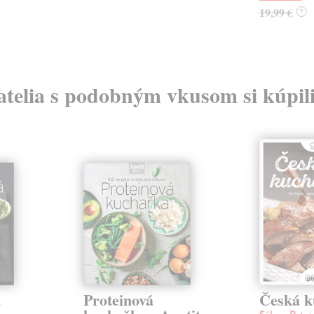
19,99 €
?
atelia s podobným vkusom si kúpili
á
Proteinová
Česká k