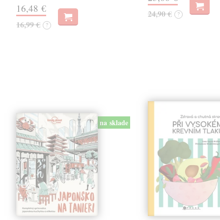
16,48 €
24,90 €
?
16,99 €
?
na sklade