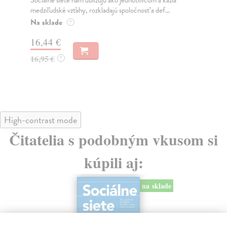
Mikloško František
| Kniha
y, rozkladajú spoločnosť a def...
Monograficky spracovaná publik
o kľúčových problémoch histori
Na sklade
?
23,16 €
24,90 €
?
High-contrast mode
Čitatelia s podobným vkusom si
kúpili aj:
na sklade