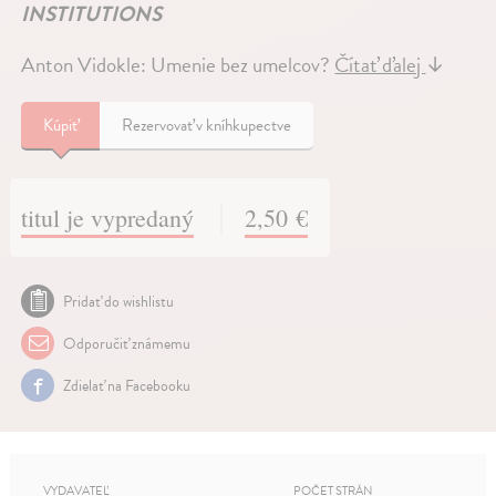
INSTITUTIONS
Anton Vidokle: Umenie bez umelcov?
Čítať ďalej
↓
Kúpiť
Rezervovať v kníhkupectve
titul je vypredaný
2,50 €
Pridať do wishlistu
Odporučiť známemu
Zdielať na Facebooku
VYDAVATEĽ
POČET STRÁN