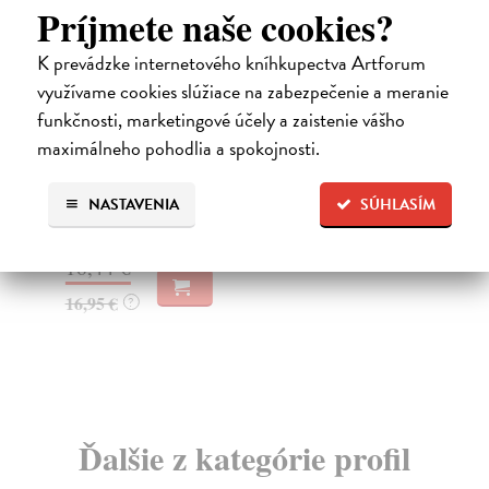
Príjmete naše cookies?
K prevádzke internetového kníhkupectva Artforum
využívame cookies slúžiace na zabezpečenie a meranie
funkčnosti, marketingové účely a zaistenie vášho
Sociálne siete musia byť zničené
S
maximálneho pohodlia a spokojnosti.
K
Marec Samo
| Kniha
Sociálne siete nám ubližujú ako jednotlivcom a kazia
Mik
medziľudské vzťahy, rozkladajú spoločnosť a def...
Mon
NASTAVENIA
SÚHLASÍM
o k
Na sklade
?
Na
16,44 €
23
16,95 €
?
24
Ďalšie z kategórie profil