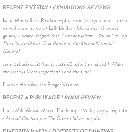
RECENZIE VÝSTAV /
EXHIBITIONS REVIEWS
Ivana Moncoľová: Postkonceptualizmus ostrých hrán – raz si
na vrchole a raz dole ( Erik Binder v Slovenskej národnej
galérii) /
Sharp-Edged Post-Conceptualism – You're On Top,
Then You're Down (Erik Binder in the Slovak National
Gallery)
Jana Babušiaková: Keď je cesta dôležitejšia než cieľ
/
When
the Path is More Important Than the Goal
Ľudovít Hološka: Ján Berger Vis a vis
RECENZIA PUBLIKÁCIE /
BOOK REVIEW
Lucia Miklošková: Marcel Duchamp – Veľký skrytý inšpirátor
/
Marcel Duchamp – The Great Hidden Inspirer
DIVERZITA MAĽBY /
DIVERSITY OF PAINTING