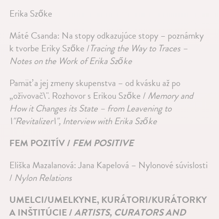
Erika Szőke
Máté Csanda: Na stopy odkazujúce stopy – poznámky
k tvorbe Eriky Szőke /
Tracing the Way to Traces –
Notes on the Work of Erika Szőke
Pamäť a jej zmeny skupenstva – od kvásku až po
„oživovač\". Rozhovor s Erikou Szőke /
Memory and
How it Changes its State – from Leavening to
\"Revitalizer\", Interview with Erika Szőke
FEM POZITÍV /
FEM POSITIVE
Eliška Mazalanová: Jana Kapelová – Nylonové súvislosti
/
Nylon Relations
UMELCI/UMELKYNE, KURÁTORI/KURÁTORKY
A INŠTITÚCIE /
ARTISTS, CURATORS AND