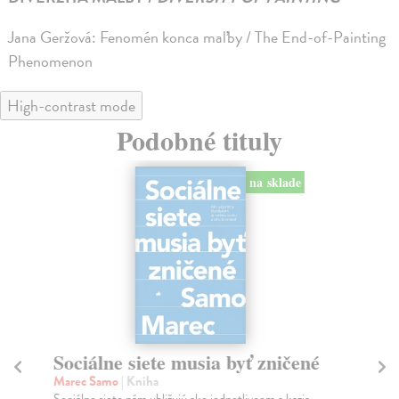
Jana Geržová: Fenomén konca maľby / The End-of-Painting
Phenomenon
High-contrast mode
Podobné tituly
na sklade
iete musia byť zničené
Slovensko. Odkiaľ
Kým sme. Kam kr
niha
m ubližujú ako jednotlivcom a kazia