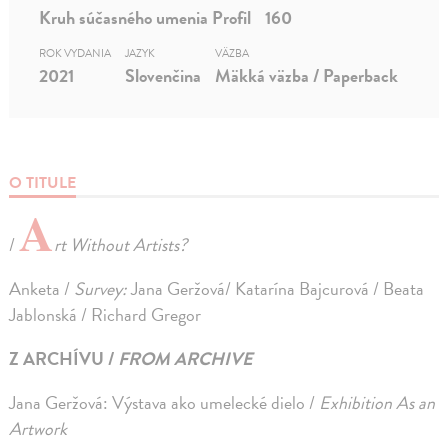
Kruh súčasného umenia Profil
160
ROK VYDANIA
JAZYK
VÄZBA
2021
Slovenčina
Mäkká väzba / Paperback
O TITULE
A
/
rt Without Artists?
Anketa /
Survey:
Jana Geržová/ Katarína Bajcurová / Beata
Jablonská / Richard Gregor
Z ARCHÍVU /
FROM ARCHIVE
Jana Geržová: Výstava ako umelecké dielo /
Exhibition As an
Artwork