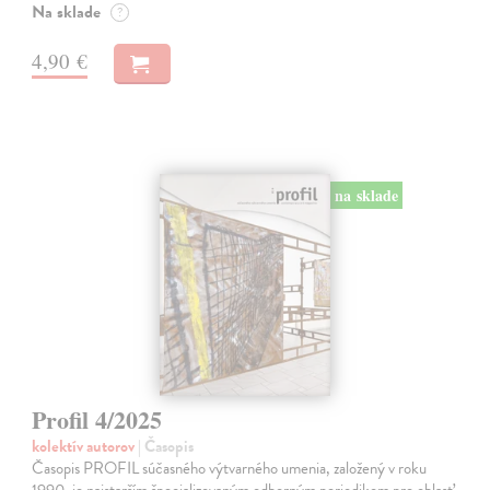
Na sklade
?
4,90 €
na sklade
Profil 4/2025
kolektív autorov
| Časopis
Časopis PROFIL súčasného výtvarného umenia, založený v roku
1990, je najstarším špecializovaným odborným periodikom pre oblasť