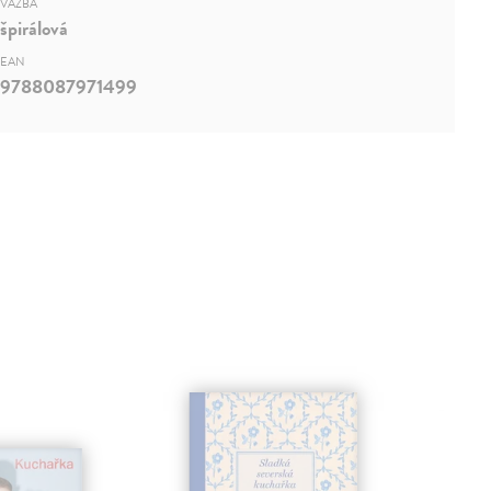
VÄZBA
špirálová
EAN
9788087971499