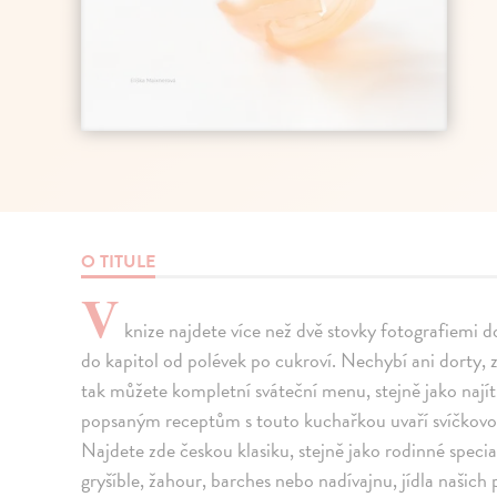
O TITULE
V
knize najdete více než dvě stovky fotografiemi 
do kapitol od polévek po cukroví. Nechybí ani dorty, 
tak můžete kompletní sváteční menu, stejně jako najít
popsaným receptům s touto kuchařkou uvaří svíčkovo
Najdete zde českou klasiku, stejně jako rodinné specia
gryšíble, žahour, barches nebo nadívajnu, jídla našic