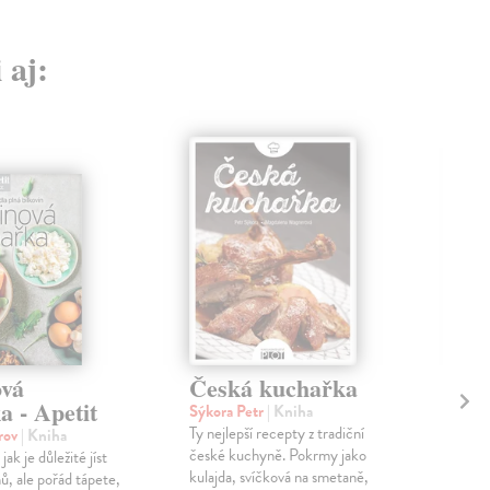
 aj:
ová
Česká kuchařka
Zd
a - Apetit
n
Sýkora Petr
| Kniha
Ty nejlepší recepty z tradiční
orov
| Kniha
Per
české kuchyně. Pokrmy jako
jak je důležité jíst
Boží
kulajda, svíčková na smetaně,
ů, ale pořád tápete,
netr