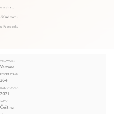
o wishlistu
čiť známemu
 na Facebooku
VYDAVATEĽ
Verzone
POČET STRÁN
264
ROK VYDANIA
2021
JAZYK
Čeština