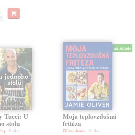
€
?
na sklade
y Tucci: U
Moja teplovzdušná
o stolu
fritéza
nley
| Kniha
Oliver Jamie
| Kniha