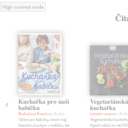
High-contrast mode
Čit
Kuchařka pro naši
Vegetariánsk
babičku
kuchařka
Bednářová Kateřina
| Kniha
kolektív autorov
| Knih
Vaření pro babičky, které mají
Vegetariánská kuchařka
klasickou kuchyni v malíčku, ale
Apetit nabízí víc než 15