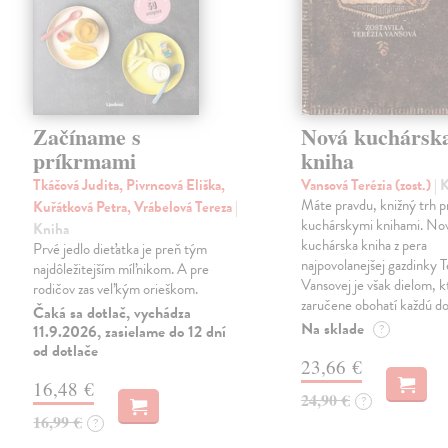
Začíname s
Nová kuchársk
príkrmami
kniha
Tkáčová Judita, Pivrncová Eliška,
Vansová Terézia (zost.)
| 
Máte pravdu, knižný trh 
Kuřátková Petra, Vrábelová Tereza
|
kuchárskymi knihami. No
Kniha
kuchárska kniha z pera
Prvé jedlo dieťatka je preň tým
najpovolanejšej gazdinky T
najdôležitejším míľnikom. A pre
Vansovej je však dielom, k
rodičov zas veľkým orieškom.
zaručene obohatí každú d
Čaká sa dotlač, vychádza
Na sklade
11.9.2026, zasielame do 12 dní
?
od dotlače
23,66 €
16,48 €
24,90 €
?
16,99 €
?