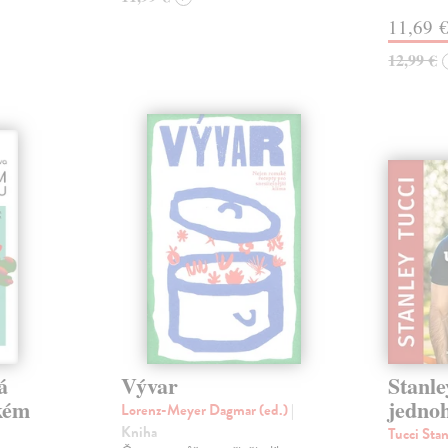
11,69 
12,99 €
á
Vývar
Stanle
okém
jednoh
Lorenz-Meyer Dagmar (ed.)
|
Kniha
Tucci Sta