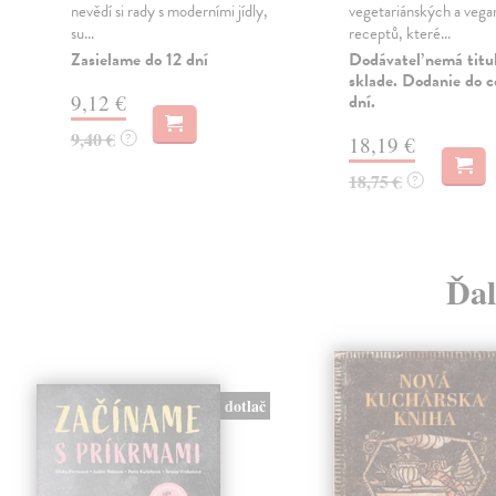
nevědí si rady s moderními jídly,
vegetariánských a veg
su...
receptů, které...
Zasielame do 12 dní
Dodávateľ nemá titu
sklade. Dodanie do c
9,12 €
dní.
9,40 €
?
18,19 €
18,75 €
?
Ďal
dotlač