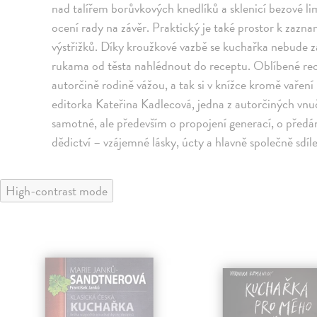
nad talířem borůvkových knedlíků a sklenicí bezové l
ocení rady na závěr. Praktický je také prostor k zazn
výstřižků. Díky kroužkové vazbě se kuchařka nebude zav
rukama od těsta nahlédnout do receptu. Oblíbené rec
autorčině rodině vážou, a tak si v knížce kromě vaření
editorka Kateřina Kadlecová, jedna z autorčiných vnu
samotné, ale především o propojení generací, o předán
dědictví – vzájemné lásky, úcty a hlavně společně sdíle
High-contrast mode