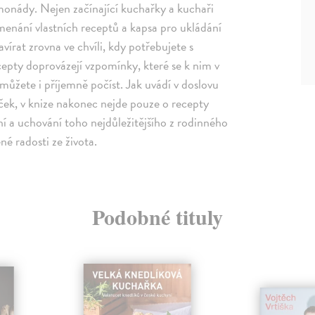
imonády. Nejen začínající kuchařky a kuchaři
amenání vlastních receptů a kapsa pro ukládání
írat zrovna ve chvíli, kdy potřebujete s
epty doprovázejí vzpomínky, které se k nim v
 můžete i příjemně počíst. Jak uvádí v doslovu
ček, v knize nakonec nejde pouze o recepty
í a uchování toho nejdůležitějšího z rodinného
né radosti ze života.
Podobné tituly