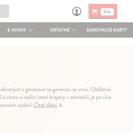
0 ks
E-KNIHY
OSTATNÉ
DAROVACIE KARTY
dávaných z generace na generaci se vrací. Oblíbená
 cestu si našla i mezi krajany v zahraničí, je po více
ýpravném vydání.
Čítať ďalej
↓