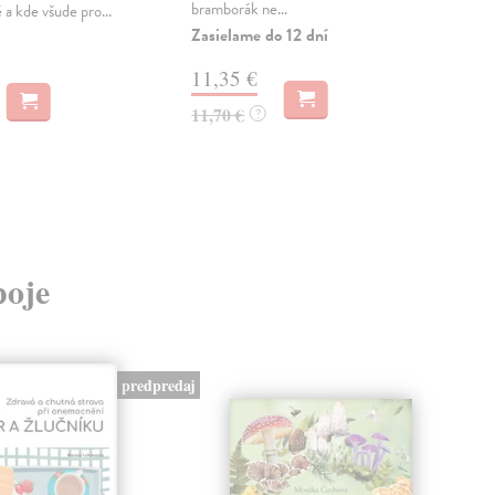
bramborák ne...
 a kde všude pro...
verz
výži
Zasielame do 12 dní
Zas
11,35 €
17
11,70 €
?
18,
poje
predpredaj