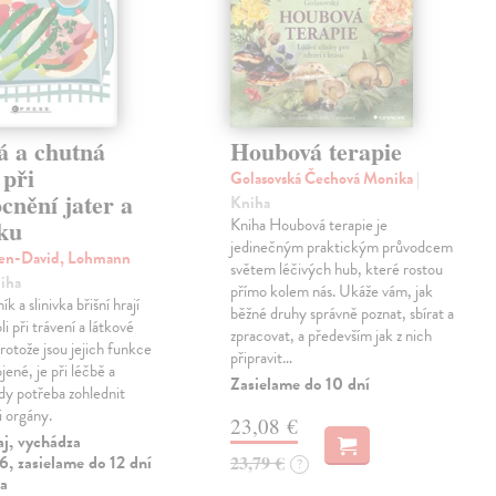
á a chutná
Houbová terapie
 při
Golasovská Čechová Monika
|
cnění jater a
Kniha
íku
Kniha Houbová terapie je
jedinečným praktickým průvodcem
ven-David, Lohmann
světem léčivých hub, které rostou
niha
přímo kolem nás. Ukáže vám, jak
ík a slinivka břišní hrají
běžné druhy správně poznat, sbírat a
li při trávení a látkové
zpracovat, a především jak z nich
otože jsou jejich funkce
připravit…
jené, je při léčbě a
Zasielame do 10 dní
ždy potřeba zohlednit
i orgány.
23,08 €
aj, vychádza
, zasielame do 12 dní
23,79 €
?
ia