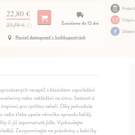
Pridať d
22,80 €
Odporu
Zasielame do 12 dní
23,50 €
?
Zdielať
Pozrieť dostupnosť v kníhkupectvách
doprovázených receptů v klasickém uspořádání
zavařeniny nebo nakládání na zimu. Sestavit si
 inspiraci pro rychlou večeři. Díky jednoduše
u nebo třeba upeče vánočku opravdu každý.
lity či již zapomenutá jídla. Vyzkoušejte
h předků. Zavzpomínejte na prázdniny u babičky