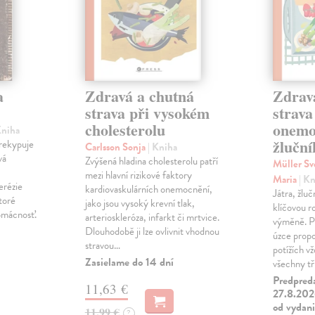
a
Zdravá a chutná
Zdrav
strava při vysokém
strava
cholesterolu
onemo
Kniha
žlučn
prekypuje
Carlsson Sonja
| Kniha
vá
Zvýšená hladina cholesterolu patří
Müller S
mezi hlavní rizikové faktory
Maria
| K
erézie
kardiovaskulárních onemocnění,
Játra, žlučn
toré
jako jsou vysoký krevní tlak,
klíčovou ro
omácnosť.
arterioskleróza, infarkt či mrtvice.
výměně. Pr
Dlouhodobě ji lze ovlivnit vhodnou
úzce propo
stravou…
potížích v
Zasielame do 14 dní
všechny tř
Predpred
11,63 €
27.8.2026
od vydan
11,99 €
?