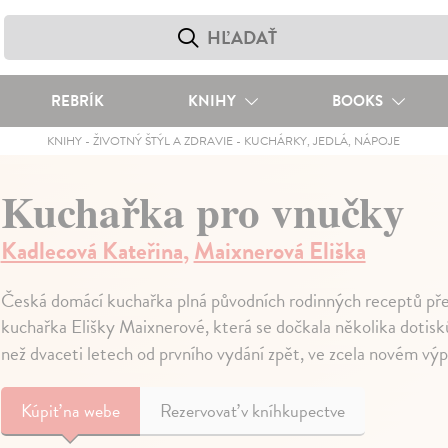
REBRÍK
KNIHY
BOOKS
KNIHY
-
ŽIVOTNÝ ŠTÝL A ZDRAVIE
-
KUCHÁRKY, JEDLÁ, NÁPOJE
Kuchařka pro vnučky
Kadlecová Kateřina
,
Maixnerová Eliška
Česká domácí kuchařka plná původních rodinných receptů pře
kuchařka Elišky Maixnerové, která se dočkala několika dotisků a
než dvaceti letech od prvního vydání zpět, ve zcela novém v
Kúpiť
na webe
Rezervovať v kníhkupectve