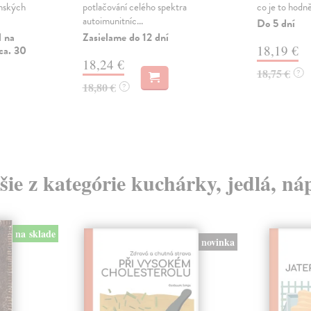
anských
potlačování celého spektra
co je to hodně
autoimunitníc...
Do 5 dní
l na
Zasielame do 12 dní
18,19 €
ca. 30
18,24 €
18,75 €
?
18,80 €
?
šie z kategórie kuchárky, jedlá, ná
na sklade
novinka