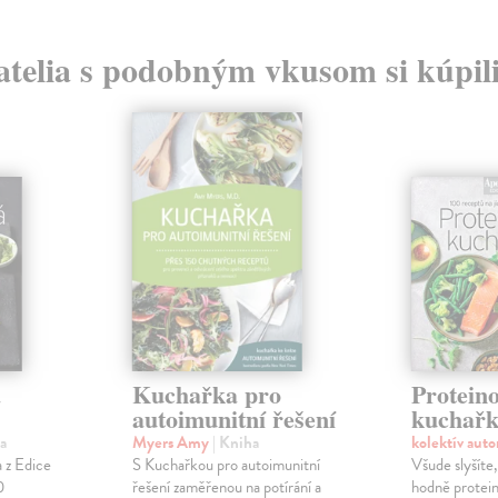
atelia s podobným vkusom si kúpili
á
Kuchařka pro
Protein
autoimunitní řešení
kuchařk
a
Myers Amy
| Kniha
kolektív aut
 z Edice
S Kuchařkou pro autoimunitní
Všude slyšíte, 
0
řešení zaměřenou na potírání a
hodně protein