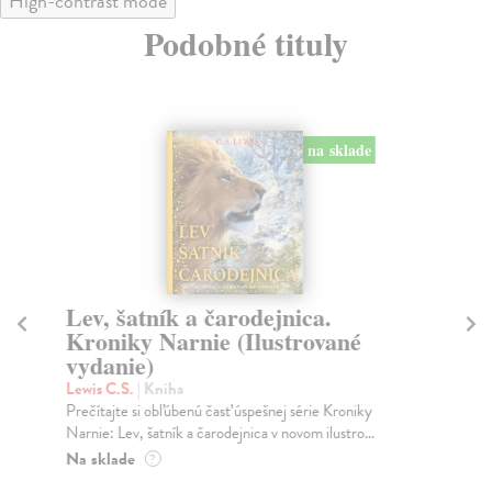
High-contrast mode
Podobné tituly
na sklade
Lev, šatník a čarodejnica.
R
Kroniky Narnie (Ilustrované
Mic
vydanie)
Kde
mob
Lewis C.S.
| Kniha
Na
Prečítajte si obľúbenú časť úspešnej série Kroniky
Narnie: Lev, šatník a čarodejnica v novom ilustro...
15
Na sklade
?
15