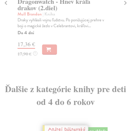
Dragonwatch - Hnev kráľa
D
drakov (2.diel)
Wo
Vit
Mull Brandon
| Kniha
otv
Draky vyhlásili vojnu ľudstvu. Po ponižujúcej prehre v
boji o magické žezlo v Celebrantovi, kráľovi...
Na
Do 4 dní
15
17,36 €
15
17,90 €
?
Ďalšie z kategórie knihy pre deti
od 4 do 6 rokov
na sklade