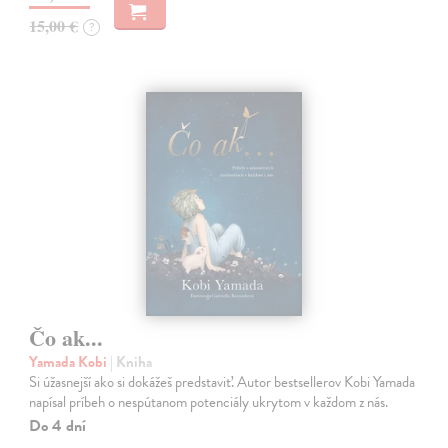
15,00 €
?
Čo ak...
Yamada Kobi
| Kniha
Si úžasnejší ako si dokážeš predstaviť. Autor bestsellerov Kobi Yamada
napísal príbeh o nespútanom potenciály ukrytom v každom z nás.
Do 4 dní