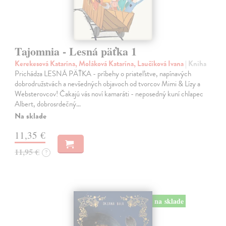
Tajomnia - Lesná päťka 1
Kerekesová Katarína, Moláková Katarína, Laučíková Ivana
| Kniha
Prichádza LESNÁ PÄŤKA - príbehy o priateľstve, napínavých
dobrodružstvách a nevšedných objavoch od tvorcov Mimi & Lízy a
Websterovcov! Čakajú vás noví kamaráti - neposedný kuní chlapec
Albert, dobrosrdečný…
Na sklade
11,35 €
11,95 €
?
na sklade