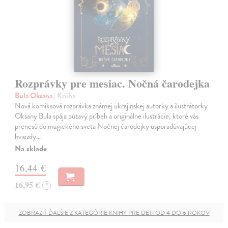
Rozprávky pre mesiac. Nočná čarodejka
Bula Oksana
| Kniha
Nová komiksová rozprávka známej ukrajinskej autorky a ilustrátorky
Oksany Bula spája pútavý príbeh a originálne ilustrácie, ktoré vás
prenesú do magického sveta Nočnej čarodejky usporadúvajúcej
hviezdy…
Na sklade
16,44 €
16,95 €
?
ZOBRAZIŤ ĎALŠIE Z KATEGÓRIE KNIHY PRE DETI OD 4 DO 6 ROKOV