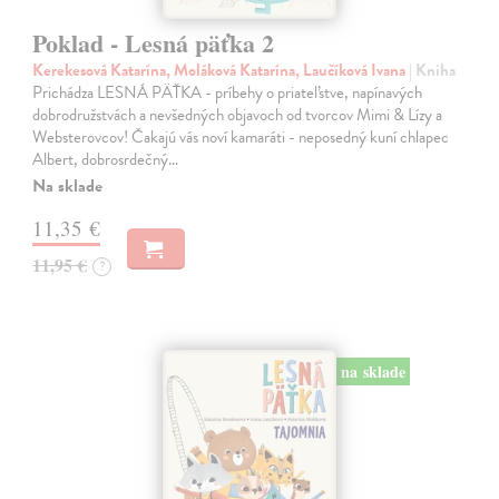
Poklad - Lesná päťka 2
Kerekesová Katarína, Moláková Katarína, Laučíková Ivana
| Kniha
Prichádza LESNÁ PÄŤKA - príbehy o priateľstve, napínavých
dobrodružstvách a nevšedných objavoch od tvorcov Mimi & Lízy a
Websterovcov! Čakajú vás noví kamaráti - neposedný kuní chlapec
Albert, dobrosrdečný…
Na sklade
11,35 €
11,95 €
?
na sklade