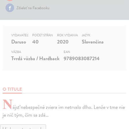
Zdielať na Facebooku
VYDAVATEĽ
POČET STRÁN
ROK VYDANIA
JAZYK
Daruso
40
2020
Slovenčina
VÄZBA
EAN
Tvrdá väzba / Hardback
9789083087214
O TITULE
N
ájsť nebezpečné zviera im netrvalo dlho. Lenže v tme nie
je nič tým, čím sa zdá…