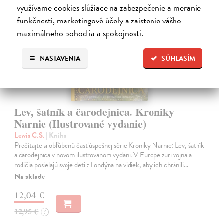
využívame cookies slúžiace na zabezpečenie a meranie
funkčnosti, marketingové účely a zaistenie vášho
na sklade
maximálneho pohodlia a spokojnosti.
NASTAVENIA
SÚHLASÍM
Lev, šatník a čarodejnica. Kroniky
Narnie (Ilustrované vydanie)
Lewis C.S.
| Kniha
Prečítajte si obľúbenú časť úspešnej série Kroniky Narnie: Lev, šatník
a čarodejnica v novom ilustrovanom vydaní. V Európe zúri vojna a
rodičia posielajú svoje deti z Londýna na vidiek, aby ich chránili…
Na sklade
12,04 €
12,95 €
?