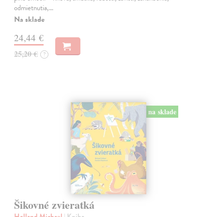
odmietnutia,…
Na sklade
24,44 €
25,20 €
?
na sklade
Šikovné zvieratká
Holland Michael
| Kniha