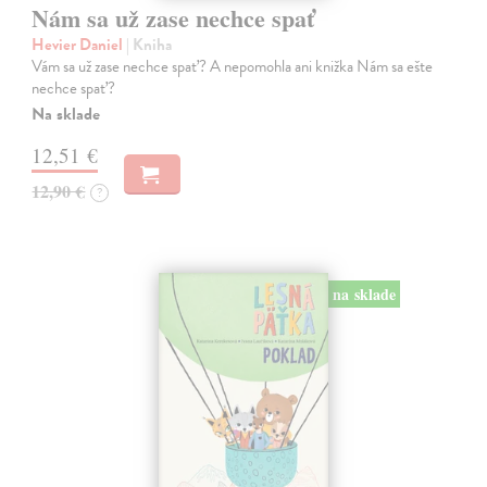
Nám sa už zase nechce spať
Hevier Daniel
| Kniha
Vám sa už zase nechce spať? A nepomohla ani knižka Nám sa ešte
nechce spať?
Na sklade
12,51 €
12,90 €
?
na sklade