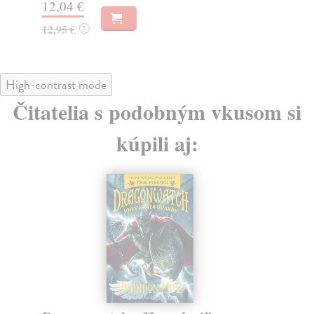
12,04 €
12,95 €
?
High-contrast mode
Čitatelia s podobným vkusom si
kúpili aj: