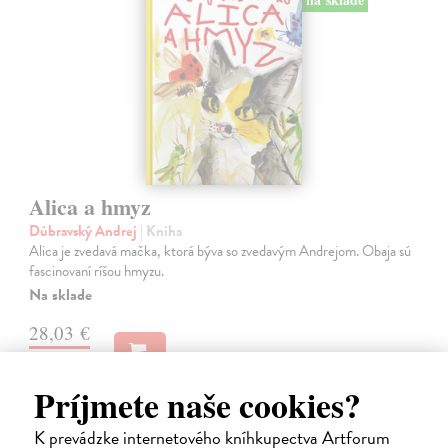
Alica a hmyz
Dúbravský Andrej
| Kniha
Alica je zvedavá mačka, ktorá býva so zvedavým Andrejom. Obaja sú
fascinovaní ríšou hmyzu.
Na sklade
28,03 €
28,90 €
?
Príjmete naše cookies?
K prevádzke internetového kníhkupectva Artforum