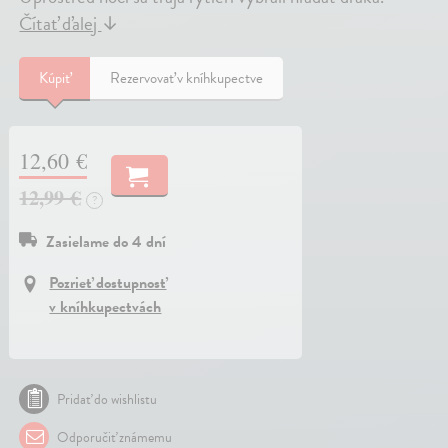
Čítať ďalej
↓
Kúpiť
Rezervovať v kníhkupectve
12,60 €
12,99 €
?
Zasielame do 4 dní
Pozrieť dostupnosť
v kníhkupectvách
Pridať do wishlistu
Odporučiť známemu