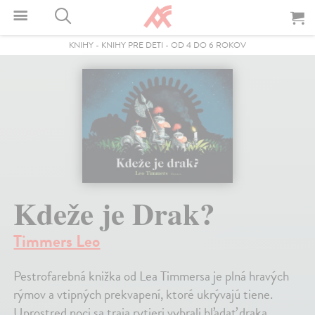
KNIHY
-
KNIHY PRE DETI
-
OD 4 DO 6 ROKOV
Kdeže je Drak?
Timmers Leo
Pestrofarebná knižka od Lea Timmersa je plná hravých
rýmov a vtipných prekvapení, ktoré ukrývajú tiene.
Uprostred noci sa traja rytieri vybrali hľadať draka.