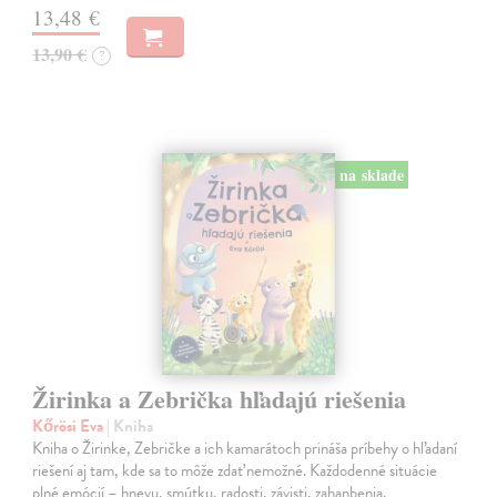
13,48 €
13,90 €
?
na sklade
Žirinka a Zebrička hľadajú riešenia
Kőrösi Eva
| Kniha
Kniha o Žirinke, Zebričke a ich kamarátoch prináša príbehy o hľadaní
riešení aj tam, kde sa to môže zdať nemožné. Každodenné situácie
plné emócií – hnevu, smútku, radosti, závisti, zahanbenia,