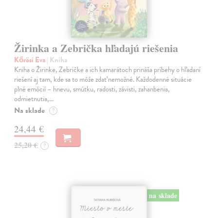
Žirinka a Zebrička hľadajú riešenia
Kőrösi Eva
| Kniha
Kniha o Žirinke, Zebričke a ich kamarátoch prináša príbehy o hľadaní
riešení aj tam, kde sa to môže zdať nemožné. Každodenné situácie
plné emócií – hnevu, smútku, radosti, závisti, zahanbenia,
odmietnutia,…
Na sklade
?
24,44 €
25,20 €
?
na sklade