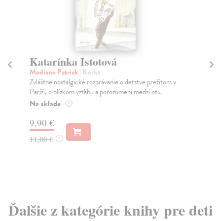
Katarínka Istotová
Ja
Modiano Patrick
| Kniha
Dv
Zvláštne nostalgické rozprávanie o detstve prežitom v
Zo 
Paríži, o blízkom vzťahu a porozumení medzi ot...
ôsm
Na sklade
Za
?
9,90 €
22
11,00 €
23
?
Ďalšie z kategórie knihy pre deti