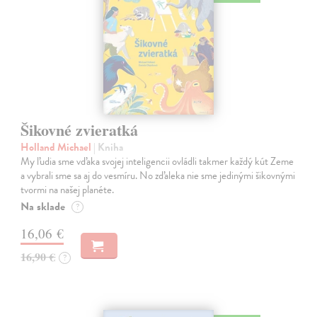
Šikovné zvieratká
Holland Michael
| Kniha
My ľudia sme vďaka svojej inteligencii ovládli takmer každý kút Zeme
a vybrali sme sa aj do vesmíru. No zďaleka nie sme jedinými šikovnými
tvormi na našej planéte.
Na sklade
?
16,06 €
16,90 €
?