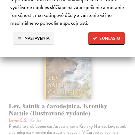
28,03 €
využívame cookies slúžiace na zabezpečenie a meranie
28,90 €
?
funkčnosti, marketingové účely a zaistenie vášho
maximálneho pohodlia a spokojnosti.
NASTAVENIA
SÚHLASÍM
na sklade
Lev, šatník a čarodejnica. Kroniky
Narnie (Ilustrované vydanie)
Lewis C.S.
| Kniha
Prečítajte si obľúbenú časť úspešnej série Kroniky Narnie: Lev, šatník
a čarodejnica v novom ilustrovanom vydaní. V Európe zúri vojna a