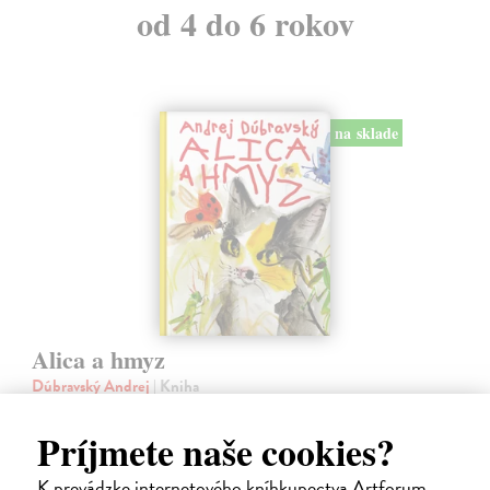
od 4 do 6 rokov
na sklade
Alica a hmyz
Dúbravský Andrej
| Kniha
Alica je zvedavá mačka, ktorá býva so zvedavým Andrejom. Obaja sú
fascinovaní ríšou hmyzu.
Príjmete naše cookies?
Na sklade
?
K prevádzke internetového kníhkupectva Artforum