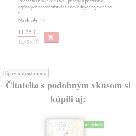
Prichádza LESNÁ PÄŤKA - príbehy o priateľstve,
Li
napínavých dobrodružstvách a nevšedných objavoch od
„Vi
t...
nej
Na sklade
Na
?
11,35 €
11
11,95 €
?
11
High-contrast mode
Čitatelia s podobným vkusom si
kúpili aj:
na sklade