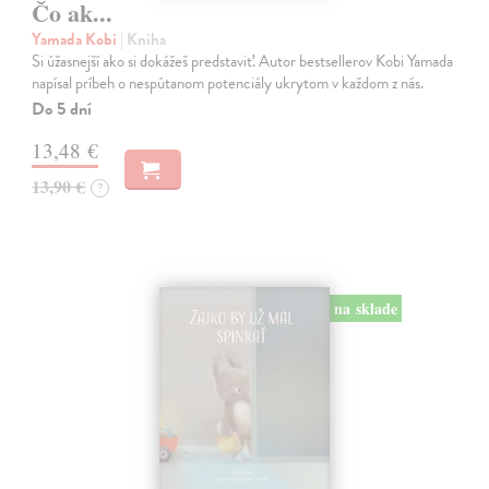
Čo ak...
Yamada Kobi
| Kniha
Si úžasnejší ako si dokážeš predstaviť. Autor bestsellerov Kobi Yamada
napísal príbeh o nespútanom potenciály ukrytom v každom z nás.
Do 5 dní
13,48 €
13,90 €
?
na sklade