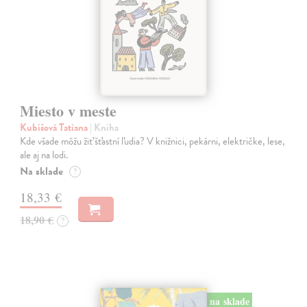
Miesto v meste
Kubišová Tatiana
| Kniha
Kde všade môžu žiť šťastní ľudia? V knižnici, pekárni, električke, lese,
ale aj na lodi.
Na sklade
?
18,33 €
18,90 €
?
na sklade