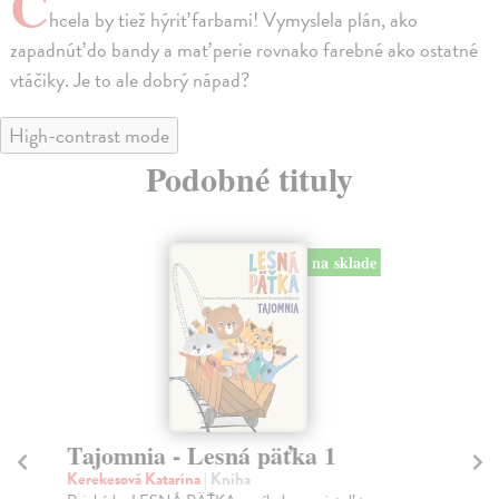
C
hcela by tiež hýriť farbami! Vymyslela plán, ako
zapadnúť do bandy a mať perie rovnako farebné ako ostatné
vtáčiky. Je to ale dobrý nápad?
High-contrast mode
Podobné tituly
na sklade
Tajomnia - Lesná päťka 1
Pi
p
Kerekesová Katarína
| Kniha