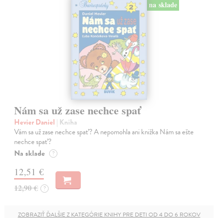
na sklade
Nám sa už zase nechce spať
Hevier Daniel
| Kniha
Vám sa už zase nechce spať? A nepomohla ani knižka Nám sa ešte
nechce spať?
Na sklade
?
12,51 €
12,90 €
?
ZOBRAZIŤ ĎALŠIE Z KATEGÓRIE KNIHY PRE DETI OD 4 DO 6 ROKOV