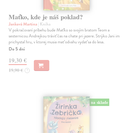
Maťko, kde je náš poklad?
Janková Martina
| Kniha
V pokračovaní príbehu bude Maťko so svojím bratom Teom a
sesternicou Andrejkou tráviť čas na chate pri jazere. Strýko Jani im
prichystal hru, v ktorej musia mať odvahu vydať sa do lesa.
Do 5 dní
19,30 €
19,90 €
?
na sklade