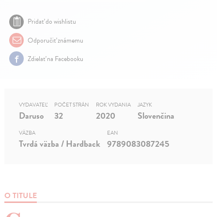
Pridať do wishlistu
Odporučiť známemu
Zdielať na Facebooku
VYDAVATEĽ
POČET STRÁN
ROK VYDANIA
JAZYK
Daruso
32
2020
Slovenčina
VÄZBA
EAN
Tvrdá väzba / Hardback
9789083087245
O TITULE