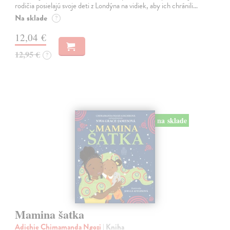
rodičia posielajú svoje deti z Londýna na vidiek, aby ich chránili…
Na sklade
?
12,04 €
12,95 €
?
na sklade
Mamina šatka
Adichie Chimamanda Ngozi
| Kniha