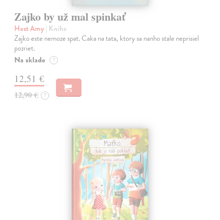
Zajko by už mal spinkať
Hest Amy
| Kniha
Zajko este nemoze spat. Caka na tata, ktory sa nanho stale neprisiel
pozriet.
Na sklade
?
12,51 €
12,90 €
?