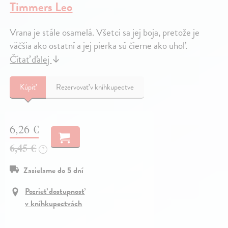
Timmers Leo
Vrana je stále osamelá. Všetci sa jej boja, pretože je
väčšia ako ostatní a jej pierka sú čierne ako uhoľ.
Čítať ďalej
↓
Kúpiť
Rezervovať v kníhkupectve
6,26 €
6,45 €
?
Zasielame do 5 dní
Pozrieť dostupnosť
v kníhkupectvách