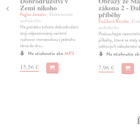
Dobrodružství v
Obrazy ze St
Zemi nikoho
zákona 2 - Dal
příběhy
Foglar Jaroslav
| Elektronická
audiokniha
Fučíková Renáta
| Ele
Na počátku tohoto dobrodružství
audiokniha
stojí odpozorovaný večerní
Poslouchejte nesmrteln
rozhovor morseovkou z jednoho
příběhy, které se staly s
okna do dru...
světových náboženství a 
Na stiahnutie ako
MP3
Na stiahnutie a
15,56 €
7,96 €