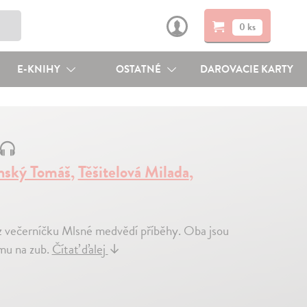
0 ks
E-KNIHY
OSTATNÉ
DAROVACIE KARTY
nský Tomáš
,
Těšitelová Milada
,
z večerníčku Mlsné medvědí příběhy. Oba jsou
ému na zub.
Čítať ďalej
↓