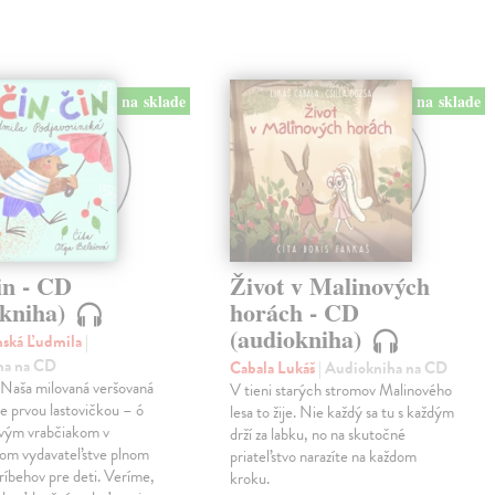
na sklade
na sklade
in - CD
Život v Malinových
okniha)
horách - CD
(audiokniha)
nská Ľudmila
|
ha na CD
Cabala Lukáš
| Audiokniha na CD
! Naša milovaná veršovaná
V tieni starých stromov Malinového
je prvou lastovičkou – ó
lesa to žije. Nie každý sa tu s každým
rvým vrabčiakom v
drží za labku, no na skutočné
nom vydavateľstve plnom
priateľstvo narazíte na každom
ríbehov pre deti. Veríme,
kroku.