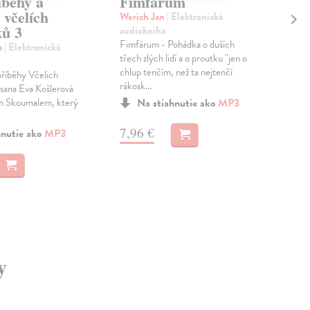
íběhy a
Fimfárum
Ja
 včelích
na
Werich Jan
| Elektronická
ů 3
audiokniha
Bar
Fimfárum - Pohádka o duších
aud
a
| Elektronická
třech zlých lidí a o proutku "jen o
Scé
chlup tenčím, než ta nejtenčí
naps
říběhy Včelich
rákosk...
tři 
sana Eva Košlerová
kter
em Skoumalem, který
Na stiahnutie ako
MP3
7,96 €
hnutie ako
MP3
3,
y