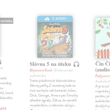
E-AUDIO
novinka
Čin Č
Slávna 5 na úteku
ká
(audi
Blytonová Enid
| Elektronická
audiokniha
Podjavori
medzi
Tretie prázdninové dobrodružstvo
Audiokni
lovenskej
Slávnej päťky.Z neznámej lode na
A je to tu
kou
mori zachytia naši kamaráti Julian,
rozprávka 
56), ktorá
Dick, George, Anna a pes Timothy
pardon, p
 dobového
záhadné signály. Zdá sa, že natrafili
audiokniž
na pašerákov, a nakoniec začujú…
skvelých p
MP3