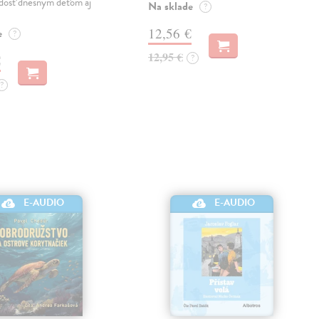
adosť dnešným deťom aj
Na sklade
?
12,56 €
e
?
12,95 €
€
?
?
E-AUDIO
E-AUDIO