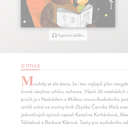
Vypočuť ukážku
O TITULE
M
nohdy se ale stane, že i ten nejlepší plán nevyj
životě všechno vzhůru nohama. Všech 26 medvědích d
prožít je s Nedvědem a Miškou znovu.Audiokniha pod
vznikl volně na motivy knih Zbyňka Černíka Malá me
jednotlivých epizod napsali Kateřina Karhánková, Al
Těšitelová a Barbora Klárová. Texty pro audioknihu ad