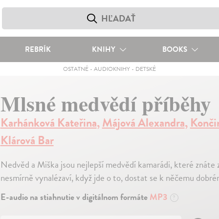
REBRÍK
KNIHY
BOOKS
OSTATNÉ
-
AUDIOKNIHY
-
DETSKÉ
Mlsné medvědí příběhy
Karhánková Kateřina
,
Májová Alexandra
,
Konči
Klárová Bar
Nedvěd a Miška jsou nejlepší medvědí kamarádi, které znáte 
nesmírně vynalézaví, když jde o to, dostat se k něčemu dobr
E-audio na stiahnutie v digitálnom formáte
MP3
?