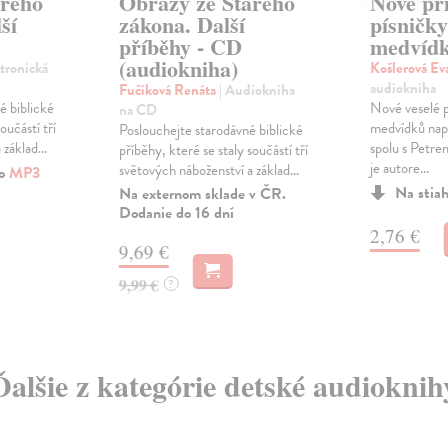
arého
Obrazy ze Starého
Nové př
ší
zákona. Další
písničky
příběhy - CD
medvídk
(audiokniha)
ktronická
Košlerová Ev
audiokniha
Fučíková Renáta
| Audiokniha
é biblické
Nové veselé p
na CD
oučástí tří
medvídků nap
Poslouchejte starodávné biblické
základ...
spolu s Petr
příběhy, které se staly součástí tří
je autore...
světových náboženství a základ...
ko
MP3
Na stia
Na externom sklade v ČR.
Dodanie do 16 dní
2,76 €
9,69 €
9,99 €
?
Ďalšie z kategórie detské audioknih