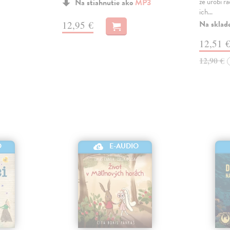
že urobí r
Na stiahnutie ako
MP3
ich…
Na sklad
12,95 €
12,51 
12,90 €
O
E-AUDIO