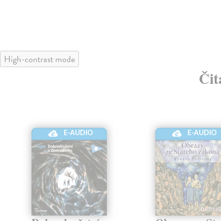
High-contrast mode
Čit
E-AUDIO
E-AUDIO