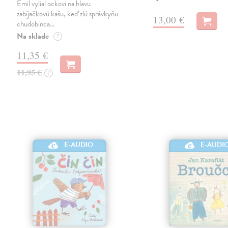
Emil vylial ockovi na hlavu
zabíjačkovú kašu, keď zlú správkyňu
13,00 €
chudobinca…
Na sklade
?
11,35 €
11,95 €
?
E-AUDIO
E-AUDI