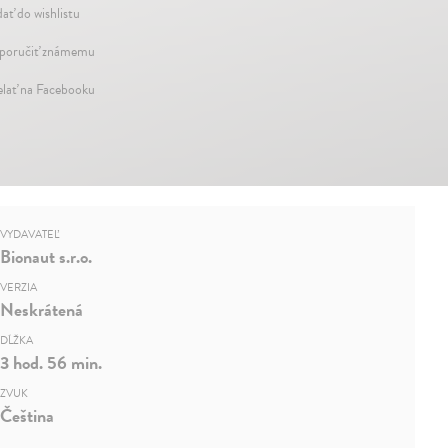
dať do wishlistu
oručiť známemu
elať na Facebooku
VYDAVATEĽ
Bionaut s.r.o.
VERZIA
Neskrátená
DĹŽKA
3 hod. 56 min.
ZVUK
Čeština