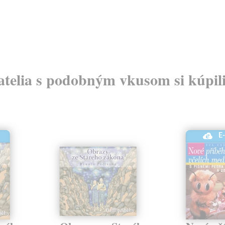
atelia s podobným vkusom si kúpili
E