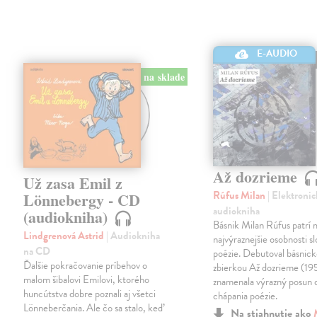
E-AUDIO
na sklade
Až dozrieme
Už zasa Emil z
Rúfus Milan
| Elektronic
Lönnebergy - CD
audiokniha
(audiokniha)
Básnik Milan Rúfus patrí 
Lindgrenová Astrid
| Audiokniha
najvýraznejšie osobnosti s
na CD
poézie. Debutoval básnic
Ďalšie pokračovanie príbehov o
zbierkou Až dozrieme (19
malom šibalovi Emilovi, ktorého
znamenala výrazný posun
huncútstva dobre poznali aj všetci
chápania poézie.
Lönneberčania. Ale čo sa stalo, keď
Na stiahnutie ako