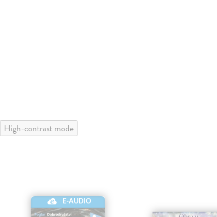
High-contrast mode
E-AUDIO