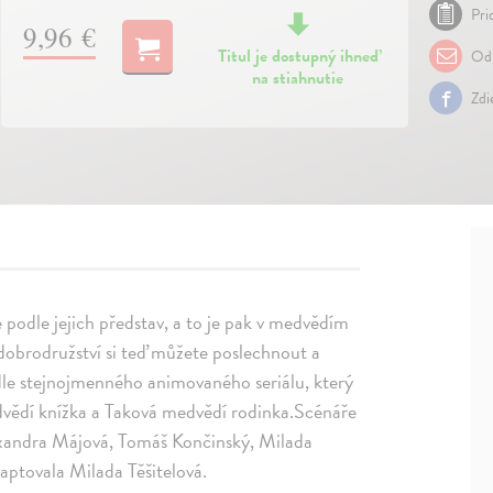
Pri
9,96 €
Titul je dostupný ihneď
Odp
na stiahnutie
Zdi
de podle jejich představ, a to je pak v medvědím
obrodružství si teď můžete poslechnout a
le stejnojmenného animovaného seriálu, který
dvědí knížka a Taková medvědí rodinka.Scénáře
exandra Májová, Tomáš Končinský, Milada
aptovala Milada Těšitelová.