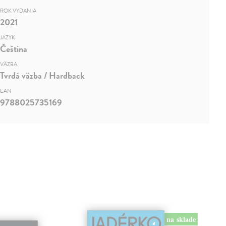
ROK VYDANIA
2021
JAZYK
Čeština
VÄZBA
Tvrdá väzba / Hardback
EAN
9788025735169
na sklade