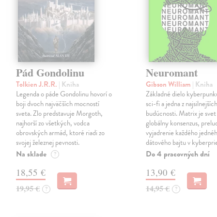
Pád Gondolinu
Neuromant
Tolkien J.R.R.
| Kniha
Gibson William
| Kniha
Legenda o páde Gondolinu hovorí o
Základné dielo kyberpunku
boji dvoch najväčších mocností
sci-fi a jedna z najsilnejších
sveta. Zlo predstavuje Morgoth,
budúcnosti. Matrix je svet
najhorší zo všetkých, vodca
globálny konsenzus, prelu
obrovských armád, ktoré riadi zo
vyjadrenie každého jedné
svojej železnej pevnosti.
dátového bajtu v kyberpri
Na sklade
Do 4 pracovných dní
?
18,55 €
13,90 €
19,95 €
14,95 €
?
?