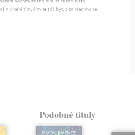
na pozadí pochmurného nihilistického světa
ž nic není tím, čím se zdá být, a za všechno se
Podobné tituly