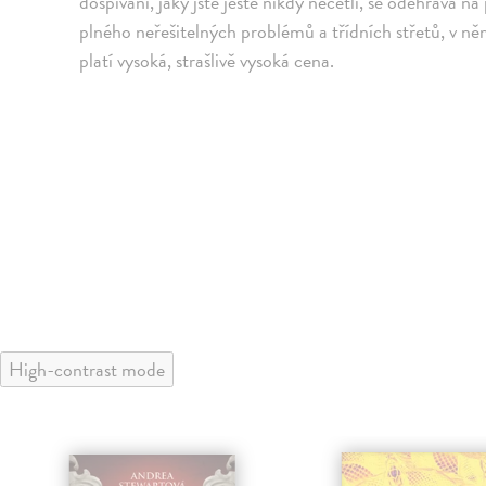
dospívání, jaký jste ještě nikdy nečetli, se odehrává 
plného neřešitelných problémů a třídních střetů, v něm
platí vysoká, strašlivě vysoká cena.
High-contrast mode