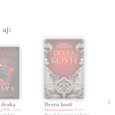
 aj:
 draka
Dcera kostí
Ka
ge R.R.
| Kniha
Stewartová Andrea
| Kniha
Kai
 je bohatě
První díl Asií inspirované fantasy
Příb