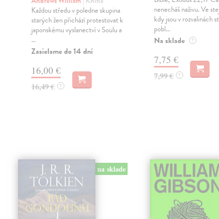
Andrews William
| Kniha
nenecháš naživu. Ve ste
Každou středu v poledne skupina
kdy jsou v rozvalinách s
starých žen přichází protestovat k
pobl...
japonskému vyslanectví v Soulu a
...
Na sklade
?
Zasielame do 14 dní
7,75 €
16,00 €
7,99 €
?
16,49 €
?
na sklade