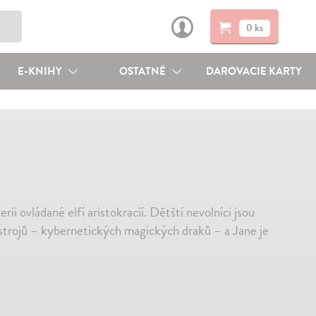
0 ks
E-KNIHY
OSTATNÉ
DAROVACIE KARTY
i ovládané elfí aristokracií. Dětští nevolníci jsou
strojů – kybernetických magických draků – a Jane je