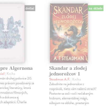
dotlač
na sklade
 pre Algernona
Skandar a zlodej
jednorožcov 1
niel
| Kniha
mán druhej polovice 20.
Steadman A.F.
| Kniha
dnes právom považovaný za
Zabudnite na jednorožce z
erickej literatúry, ktorá
rozprávok, tieto vám naženú strach!
a množstvo filmových,
Postavte sa zoči-voči nečakaným
h a dokonca aj
hrdinom, elementálnej mágii,
ch adaptácií. Charlie
súbojom na oblohe, prastarým