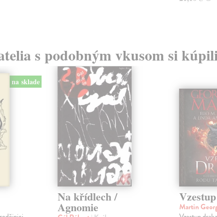
atelia s podobným vkusom si kúpili
na sklade
Na křídlech /
Vzestup
Agnomie
Martin Geor
rodějnici
Vzestup draka