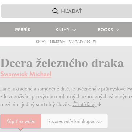
REBRÍK
KNIHY
BOOKS
KNIHY
-
BELETRIA
-
FANTASY / SCI-FI
Dcera železného draka
Swanwick Michael
Jane, ukradené a zaměněné dítě, je uvězněná v průmyslové Faeri
zde zneužíváni pro výrobu mohutných ozbrojených válečných 
mezi nimi jediný smrtelný člověk.
Čítať ďalej
↓
Kúpiť
na webe
Rezervovať v kníhkupectve