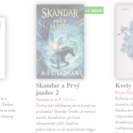
na sklade
Skandar a Prvý
Kvety
jazdec 2
Keyes Da
ie a
Kultový ro
Steadman A.F.
| Kniha
. Kedysi
storočia, 
Druhý diel obľúbenej série konečne
a sa stala
klasiku am
prichádza! Skandar Smith už nemusí
vlastnej
inšpiroval
snívať, dosiahol to, po čom
divadelnýc
odnepamäti túžil: Jazdí na
rozhlasový
jednorožcovi a učí sa používať mágiu