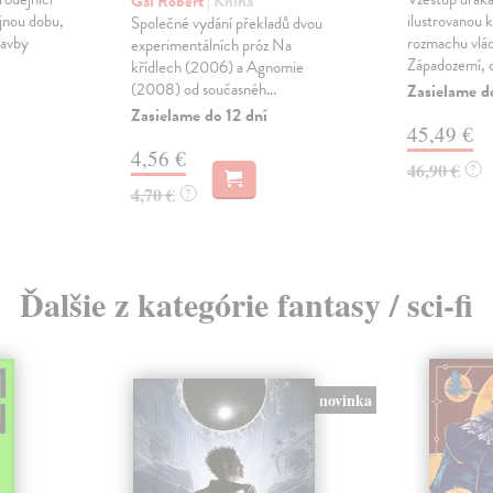
Gál Róbert
| Kniha
jnou dobu,
ilustrovanou 
Společné vydání překladů dvou
tavby
rozmachu vlád
experimentálních próz Na
Západozemí, d
křídlech (2006) a Agnomie
(2008) od současnéh...
Zasielame d
Zasielame do 12 dní
45,49 €
4,56 €
46,90 €
?
4,70 €
?
Ďalšie z kategórie fantasy / sci-fi
novinka