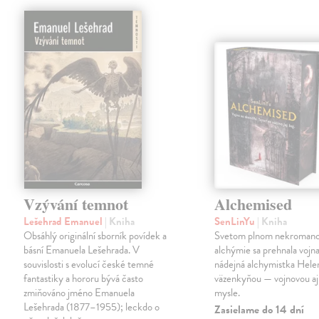
Vzývání temnot
Alchemised
Lešehrad Emanuel
| Kniha
SenLinYu
| Kniha
Obsáhlý originální sborník povídek a
Svetom plnom nekromanc
básní Emanuela Lešehrada. V
alchýmie sa prehnala vojna
souvislosti s evolucí české temné
nádejná alchymistka Helen
fantastiky a hororu bývá často
väzenkyňou — vojnovou aj 
zmiňováno jméno Emanuela
mysle.
Lešehrada (1877–1955); leckdo o
Zasielame do 14 dní