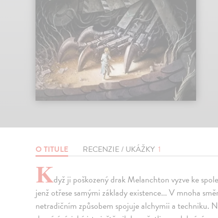
O TITULE
RECENZIE / UKÁŽKY
1
K
dyž ji poškozený drak Melanchton vyzve ke spol
jenž otřese samými základy existence... V mnoha smě
netradičním způsobem spojuje alchymii a techniku. N