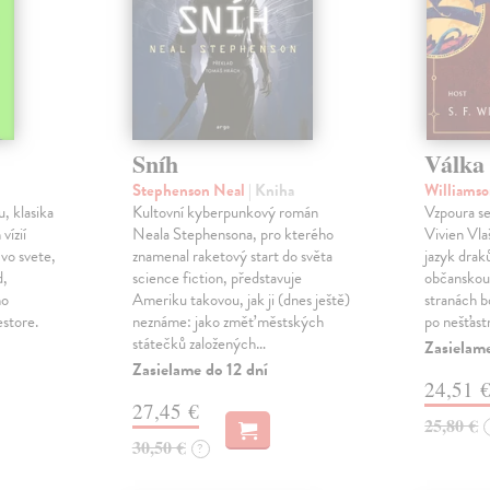
Sníh
Válka 
Stephenson Neal
| Kniha
Williamso
, klasika
Kultovní kyberpunkový román
Vzpoura se
 vízií
Neala Stephensona, pro kterého
Vivien Vlaš
 vo svete,
znamenal raketový start do světa
jazyk drak
d,
science fiction, představuje
občanskou 
ho
Ameriku takovou, jak ji (dnes ještě)
stranách bo
estore.
neznáme: jako změť městských
po nešťast
státečků založených…
Zasielame
Zasielame do 12 dní
24,51 
27,45 €
25,80 €
30,50 €
?