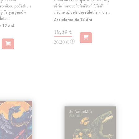
kronikou počátku a
série Tonoucí císařství. Císař
neu
y Targaryenů v
vládne už celá desetiletí a klid a...
rela
eta...
kter
Zasielame do 12 dní
o 12 dní
Zas
19,59 €
11
20,20 €
?
11,