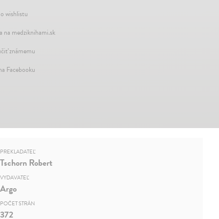
o wishlistu
a na medziknihami.sk
čiť známemu
 na Facebooku
PREKLADATEĽ
Tschorn Robert
VYDAVATEĽ
Argo
POČET STRÁN
372