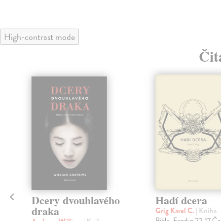
High-contrast mode
Čit
Dcery dvouhlavého
Hadí dcera
draka
Grig Karel C.
| Kniha
Bible, Exodus 22,17 Ča