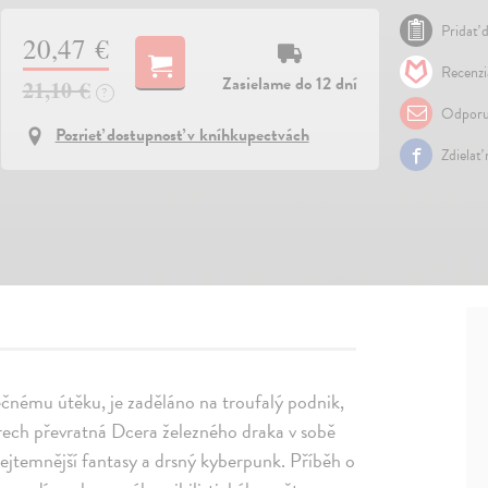
Pridať d
20,47 €
Recenzi
Zasielame do 12 dní
21,10 €
?
Odporu
Pozrieť dostupnosť v kníhkupectvách
Zdielať
ečnému útěku, je zaděláno na troufalý podnik,
rech převratná Dcera železného draka v sobě
ejtemnější fantasy a drsný kyberpunk. Příběh o