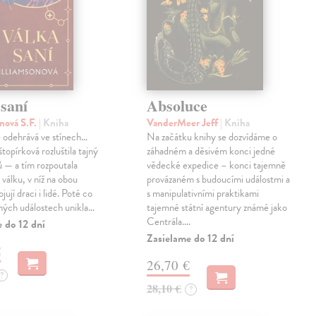
saní
Absoluce
nová S.F.
| Kniha
VanderMeer Jeff
| Kniha
 odehrává ve stínech…
Na začátku knihy se dozvídáme o
topírková rozluštila tajný
záhadném a děsivém konci jedné
ů — a tím rozpoutala
vědecké expedice – konci tajemně
válku, v níž na obou
provázaném s budoucími událostmi a
jují draci i lidé. Poté co
s manipulativními praktikami
ných událostech unikla…
tajemné státní agentury známé jako
Centrála.…
 do 12 dní
Zasielame do 12 dní
€
26,70 €
?
28,10 €
?