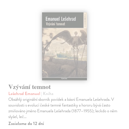
Vzývání temnot
Lešehrad Emanuel
| Kniha
Obsáhlý originální sborník povídek a básní Emanuela Lešehrada. V
souvislosti s evolucí české temné fantastiky a hororu bývá často
zmiňováno jméno Emanuela Lešehrada (1877–1955); leckdo o něm
slyšel, leč…
Zasielame do 12 dní