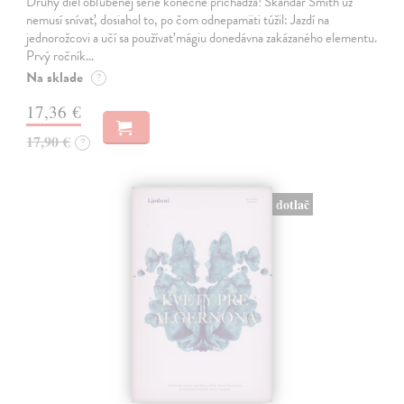
Druhý diel obľúbenej série konečne prichádza! Skandar Smith už
nemusí snívať, dosiahol to, po čom odnepamäti túžil: Jazdí na
jednorožcovi a učí sa používať mágiu donedávna zakázaného elementu.
Prvý ročník…
Na sklade
?
17,36 €
17,90 €
?
dotlač