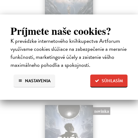
Pád Gondolinu
Príjmete naše cookies?
Tolkien J.R.R.
| Kniha
K prevádzke internetového kníhkupectva Artforum
Legenda o páde Gondolinu hovorí o boji dvoch najväčších mocností
sveta. Zlo predstavuje Morgoth, najhorší zo všetkých, vodca
využívame cookies slúžiace na zabezpečenie a meranie
obrovských armád, ktoré riadi zo svojej železnej pevnosti.
funkčnosti, marketingové účely a zaistenie vášho
Na sklade
?
maximálneho pohodlia a spokojnosti.
18,55 €
NASTAVENIA
SÚHLASÍM
19,95 €
?
novinka