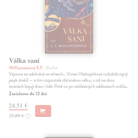
Válka saní
Williamsonová S.F.
| Kniha
Vzpoura se odehrává ve stínech… Vivien Vlaštopírková rozluštila tajný
jazyk draků — a tím rozpoutala občanskou válku, v níž na obou
stranách bojují draci i lidé. Poté co po nešťastných událostech unikla…
Zasielame do 12 dní
24,51 €
25,80 €
?