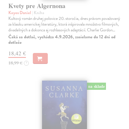
Kvety pre Algernona
Keyes Daniel
| Kniha
Kultový román druhej polovice 20. storočia, dnes právom považovaný
za klasiku americkej literatúry, ktorá inšpirovala množstvo filmových,
divadelných a dokonca aj rozhlasových adaptácií. Charlie Gordon…
Čaká sa dotlač, vychádza 4.9.2026, zasielame do 12 dní od
dotlače
18,42 €
18,99 €
?
na sklade