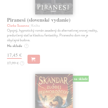
Piranesi (slovenské vydanie)
Clarke Susanna
| Kniha
Opojný, hypnotický román zasadený do alternatívnej snovej reality,
predurčený stať sa klasikou fantastiky. Piranesiho dom nie je
obyčajná budova.
Na sklade
?
17,45 €
17,99 €
?
na sklade