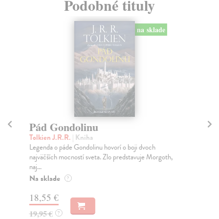
Podobné tituly
na sklade
Pád Gondolinu
M
Tolkien J.R.R.
| Kniha
We
Legenda o páde Gondolinu hovorí o boji dvoch
Pre
najväčších mocností sveta. Zlo predstavuje Morgoth,
jed
naj...
Pr
dn
Na sklade
?
26
18,55 €
29
19,95 €
?