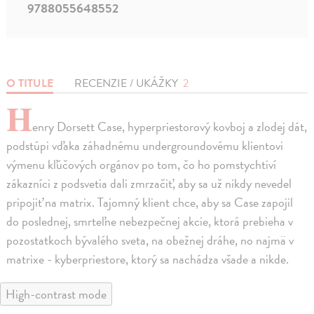
9788055648552
O TITULE
RECENZIE / UKÁŽKY
2
H
enry Dorsett Case, hyperpriestorový kovboj a zlodej dát,
podstúpi vďaka záhadnému undergroundovému klientovi
výmenu kľúčových orgánov po tom, čo ho pomstychtiví
zákazníci z podsvetia dali zmrzačiť, aby sa už nikdy nevedel
pripojiť na matrix. Tajomný klient chce, aby sa Case zapojil
do poslednej, smrteľne nebezpečnej akcie, ktorá prebieha v
pozostatkoch bývalého sveta, na obežnej dráhe, no najmä v
matrixe - kyberpriestore, ktorý sa nachádza všade a nikde.
High-contrast mode