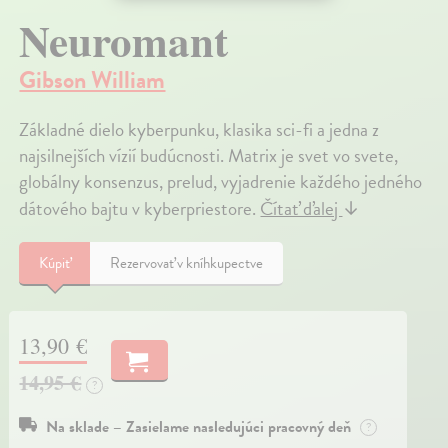
Neuromant
Gibson William
Základné dielo kyberpunku, klasika sci-fi a jedna z
najsilnejších vízií budúcnosti. Matrix je svet vo svete,
globálny konsenzus, prelud, vyjadrenie každého jedného
dátového bajtu v kyberpriestore.
Čítať ďalej
↓
Kúpiť
Rezervovať v kníhkupectve
13,90 €
14,95 €
?
Na sklade – Zasielame nasledujúci pracovný deň
?