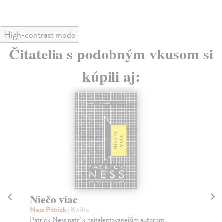
High-contrast mode
Čitatelia s podobným vkusom si
kúpili aj:
Niečo viac
P
Ness Patrick
| Kniha
Bor
Patrick Ness patrí k najtalentovanejším autorom
Tát