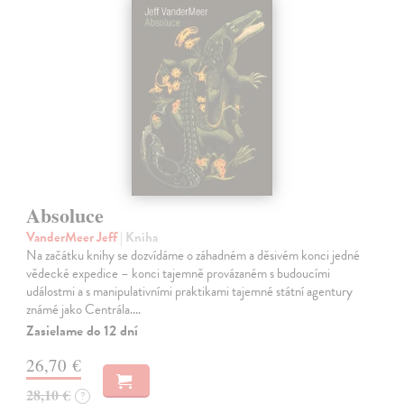
Absoluce
VanderMeer Jeff
| Kniha
Na začátku knihy se dozvídáme o záhadném a děsivém konci jedné
vědecké expedice – konci tajemně provázaném s budoucími
událostmi a s manipulativními praktikami tajemné státní agentury
známé jako Centrála.…
Zasielame do 12 dní
26,70 €
28,10 €
?