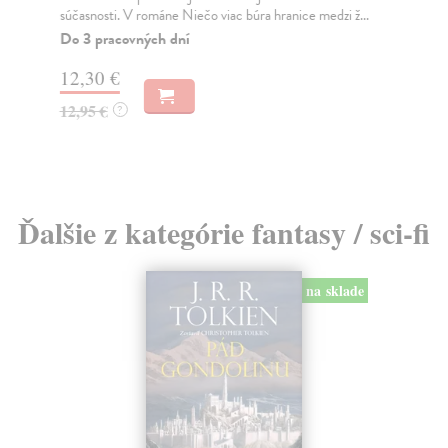
súčasnosti. V románe Niečo viac búra hranice medzi ž...
Bor
Do 3 pracovných dní
Na
12,30 €
18
12,95 €
19
?
Ďalšie z kategórie fantasy / sci-fi
na sklade