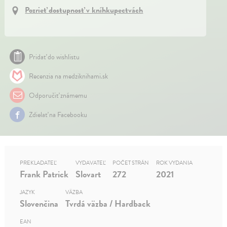
Pozrieť dostupnosť v kníhkupectvách
Pridať do wishlistu
Recenzia na medziknihami.sk
Odporučiť známemu
Zdielať na Facebooku
PREKLADATEĽ
VYDAVATEĽ
POČET STRÁN
ROK VYDANIA
Frank Patrick
Slovart
272
2021
JAZYK
VÄZBA
Slovenčina
Tvrdá väzba / Hardback
EAN