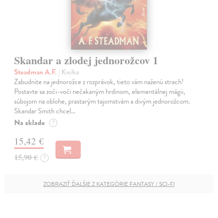
Skandar a zlodej jednorožcov 1
Steadman A.F.
| Kniha
Zabudnite na jednorožce z rozprávok, tieto vám naženú strach!
Postavte sa zoči-voči nečakaným hrdinom, elementálnej mágii,
súbojom na oblohe, prastarým tajomstvám a divým jednorožcom.
Skandar Smith chcel…
Na sklade
?
15,42 €
15,90 €
?
ZOBRAZIŤ ĎALŠIE Z KATEGÓRIE FANTASY / SCI-FI