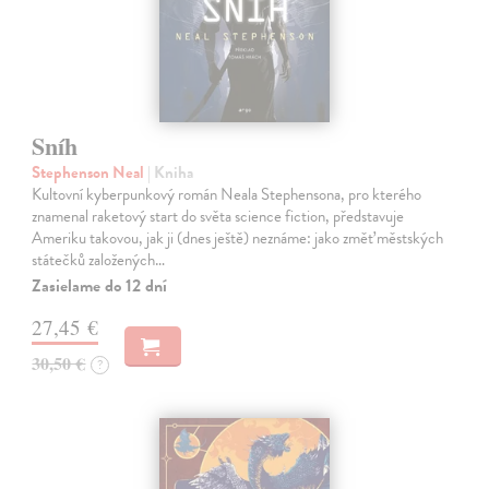
Sníh
Stephenson Neal
| Kniha
Kultovní kyberpunkový román Neala Stephensona, pro kterého
znamenal raketový start do světa science fiction, představuje
Ameriku takovou, jak ji (dnes ještě) neznáme: jako změť městských
státečků založených…
Zasielame do 12 dní
27,45 €
30,50 €
?