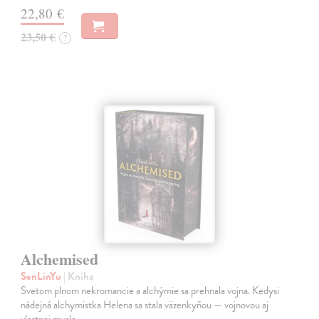
22,80 €
23,50 €
?
Alchemised
SenLinYu
| Kniha
Svetom plnom nekromancie a alchýmie sa prehnala vojna. Kedysi
nádejná alchymistka Helena sa stala väzenkyňou — vojnovou aj
vlastnej mysle.