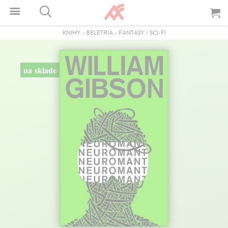
KNIHY
-
BELETRIA
-
FANTASY / SCI-FI
na sklade