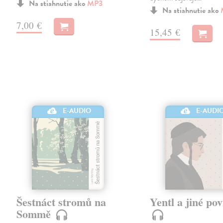
Na stiahnutie ako
MP3
Na stiahnutie ako
7,00 €
15,45 €
E-AUDIO
E-AUDI
Šestnáct stromů na
Yentl a jiné po
Sommě