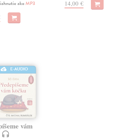
14,00 €
iahnutie ako
MP3
€
E-AUDIO
píšeme vám
u