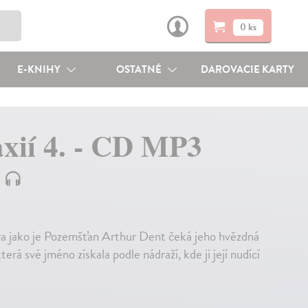
0 ks
E-KNIHY
OSTATNÉ
DAROVACIE KARTY
xií 4. - CD MP3
ora jako je Pozemšťan Arthur Dent čeká jeho hvězdná
rá své jméno získala podle nádraží, kde ji její nudící