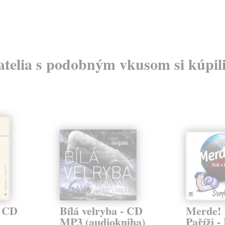
atelia s podobným vkusom si kúpili
3 CD
Bílá velryba - CD
Merde! 
MP3 (audiokniha)
Paříži 