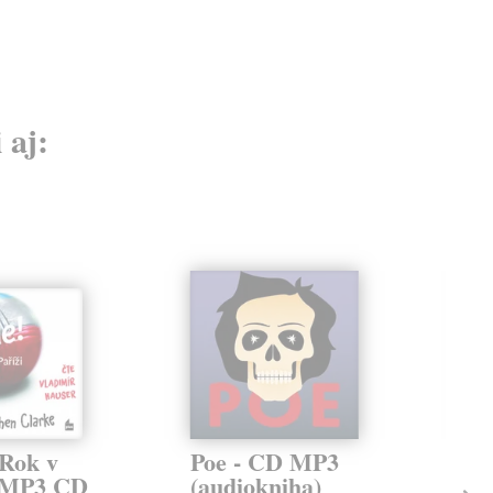
 aj:
Rok v
Poe - CD MP3
Ko
- MP3 CD
(audiokniha)
(a