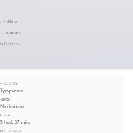
o wishlistu
čiť známemu
 na Facebooku
VYDAVATEĽ
Tympanum
VERZIA
Neskrátená
DĹŽKA
5 hod. 37 min.
ROK VYDANIA