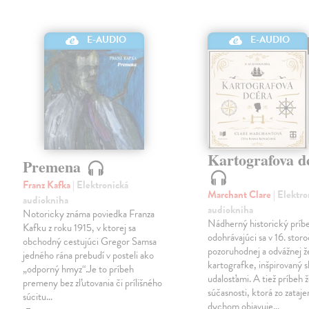
E-AUDIO
E-AUDIO
Kartografova d
Premena
Franz Kafka
| Elektronická
Marchant Clare
| Elektr
audiokniha
audiokniha
Notoricky známa poviedka Franza
Nádherný historický príb
Kafku z roku 1915, v ktorej sa
odohrávajúci sa v 16. storo
obchodný cestujúci Gregor Samsa
pozoruhodnej a odvážnej 
jedného rána prebudí v posteli ako
kartografke, inšpirovaný
„odporný hmyz“.Je to príbeh
udalosťami. A tiež príbeh 
premeny bez zľutovania či prílišného
súčasnosti, ktorá zo zataj
súcitu…
dychom objavuje…