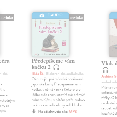
E-AUDIO
novinka
novinka
céra
Předepíšeme vám
Vlak 
kočku 2
onická
Išida Šó
| Elektronická audiokniha
Jachina G
Okouzlující pokračování oceňované
audioknih
japonské knihy Předepíšeme vám
eh
Píše se ro
kočku, v němž klinika Kokoro pro
čí o
definitivně 
léčbu duše znovu otevírá své brány.V
žene –
zítřky. O k
rušném Kjótu, v pátém patře budovy
 skutočnými
na vlastní
na konci zapadlé uličky sídlí klinika…
ženy zo
set dětí od
eným
Na stiahnutie ako
MP3
kazaňskýc