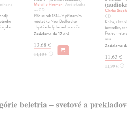
(audiok
niha na
Melville Herman
| Audiokniha
na CD
Clarke Step
onalý
Píše se rok 1814. V přístavním
CD
možného
městečku New Bedford se
Kniha, z které
i a jako
chystá mladý Izmael na moře.
bestseller, te
Poslechněte s
Zasielame do 12 dní
neu...
13,68 €
Zasielame d
14,10 €
?
11,63 €
11,99 €
?
egórie beletria – svetové a preklado