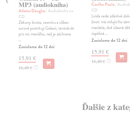
MP3 (audiokniha)
Coelho Paulo
| Audiok
CD
Adams Douglas
| Audiokniha na
Linda vede zdánlivě dok
CD
í
život: má milujícího zá
Zákony života, vesmíru a vůbec
manžela, dvě úžasné dět
surově postrkují Galaxií, tentokrát
úspěšná ...
pro nic menšího, než je záchrana
...
Zasielame do 12 dní
Zasielame do 12 dní
15,91 €
15,91 €
16,40 €
?
16,40 €
?
Ďalšie z kat