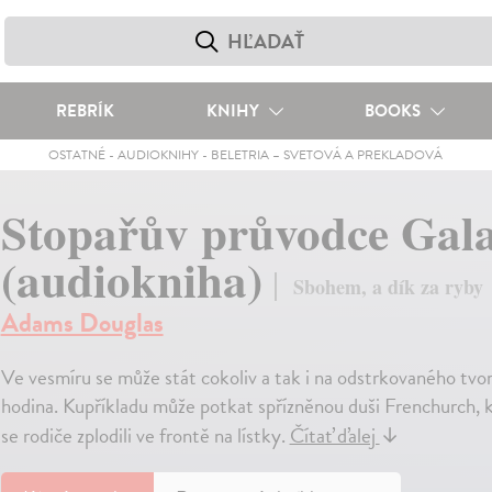
REBRÍK
KNIHY
BOOKS
OSTATNÉ
-
AUDIOKNIHY
-
BELETRIA – SVETOVÁ A PREKLADOVÁ
Stopařův průvodce Gala
(audiokniha)
Sbohem, a dík za ryby
Adams Douglas
Ve vesmíru se může stát cokoliv a tak i na odstrkovaného tv
hodina. Kupříkladu může potkat spřízněnou duši Frenchurch, kte
se rodiče zplodili ve frontě na lístky.
Čítať ďalej
↓