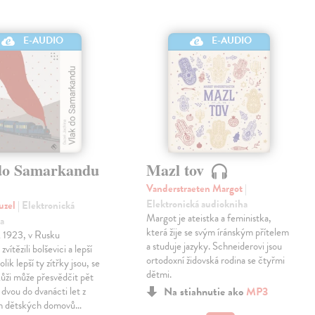
E-AUDIO
E-AUDIO
do Samarkandu
Mazl tov
Vanderstraeten Margot
|
Elektronická audiokniha
uzel
| Elektronická
Margot je ateistka a feministka,
a
která žije se svým íránským přítelem
k 1923, v Rusku
a studuje jazyky. Schneiderovi jsou
zvítězili bolševici a lepší
ortodoxní židovská rodina se čtyřmi
olik lepší ty zítřky jsou, se
dětmi.
 kůži může přesvědčit pět
 dvou do dvanácti let z
Na stiahnutie ako
MP3
h dětských domovů…