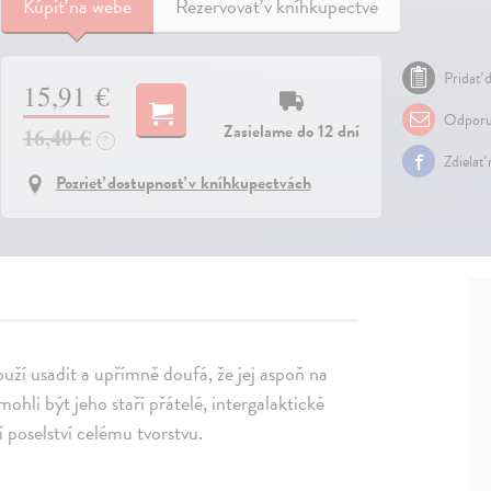
Kúpiť
na webe
Rezervovať v kníhkupectve
Pridať d
15,91 €
Odporu
Zasielame do 12 dní
16,40 €
?
Zdielať
Pozrieť dostupnosť v kníhkupectvách
uží usadit a upřímně doufá, že jej aspoň na
hli být jeho staří přátelé, intergalaktické
 poselství celému tvorstvu.