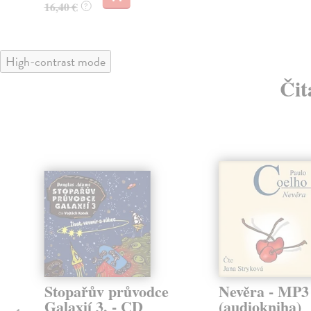
16,40 €
?
High-contrast mode
Čit
Stopařův průvodce
Nevěra - MP
Galaxií 3. - CD
(audiokniha)