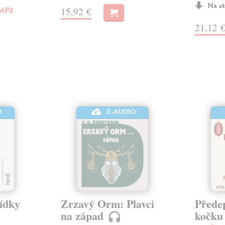
Na st
MP3
15,92 €
21,12 
O
E-AUDIO
vídky
Zrzavý Orm: Plavci
Přede
na západ
kočk