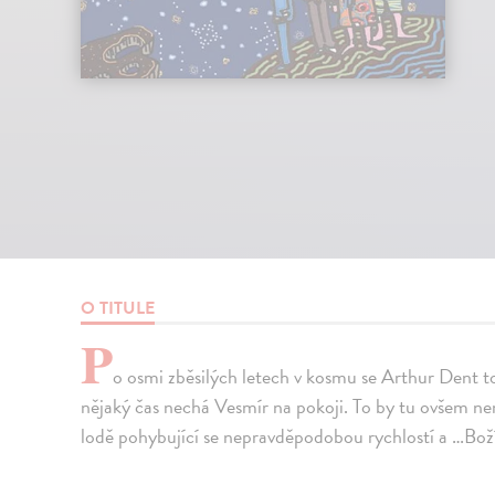
O TITULE
P
o osmi zběsilých letech v kosmu se Arthur Dent to
nějaký čas nechá Vesmír na pokoji. To by tu ovšem nemo
lodě pohybující se nepravděpodobou rychlostí a …Boží