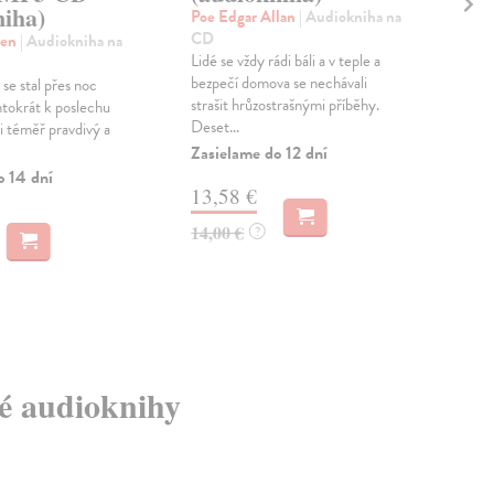
niha)
Poe Edgar Allan
| Audiokniha na
Von
CD
CD
hen
| Audiokniha na
Lidé se vždy rádi báli a v teple a
Sci-
bezpečí domova se nechávali
kter
 se stal přes noc
strašit hrůzostrašnými příběhy.
Kolí
ntokrát k poslechu
Deset...
i téměř pravdivý a
Zas
Zasielame do 12 dní
19
o 14 dní
13,58 €
20,
14,00 €
?
vé audioknihy