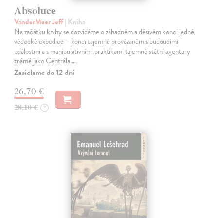
Absoluce
VanderMeer Jeff
| Kniha
Na začátku knihy se dozvídáme o záhadném a děsivém konci jedné
vědecké expedice – konci tajemně provázaném s budoucími
událostmi a s manipulativními praktikami tajemné státní agentury
známé jako Centrála.…
Zasielame do 12 dní
26,70 €
28,10 €
?