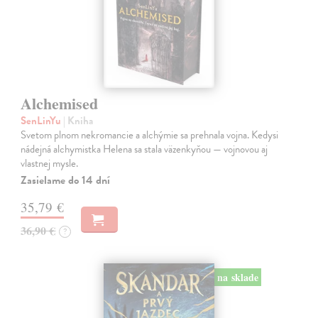
Alchemised
SenLinYu
| Kniha
Svetom plnom nekromancie a alchýmie sa prehnala vojna. Kedysi
nádejná alchymistka Helena sa stala väzenkyňou — vojnovou aj
vlastnej mysle.
Zasielame do 14 dní
35,79 €
36,90 €
?
na sklade