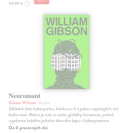
19,95 €
?
Neuromant
Gibson William
| Kniha
Základné dielo kyberpunku, klasika sci-fi a jedna z najsilnejších vízií
budúcnosti. Matrix je svet vo svete, globálny konsenzus, prelud,
vyjadrenie každého jedného dátového bajtu v kyberpriestore.
Do 4 pracovných dní