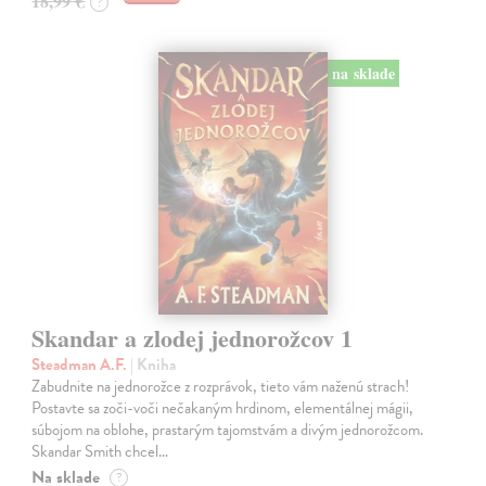
18,99 €
?
na sklade
Skandar a zlodej jednorožcov 1
Steadman A.F.
| Kniha
Zabudnite na jednorožce z rozprávok, tieto vám naženú strach!
Postavte sa zoči-voči nečakaným hrdinom, elementálnej mágii,
súbojom na oblohe, prastarým tajomstvám a divým jednorožcom.
Skandar Smith chcel…
Na sklade
?