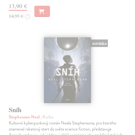
13,90 €
14,95 €
?
novinka
Sníh
Stephenson Neal
| Kniha
Kultovní kyberpunkový román Neala Stephensona, pro kterého
znamenal raketový start do světa science fiction, představuje