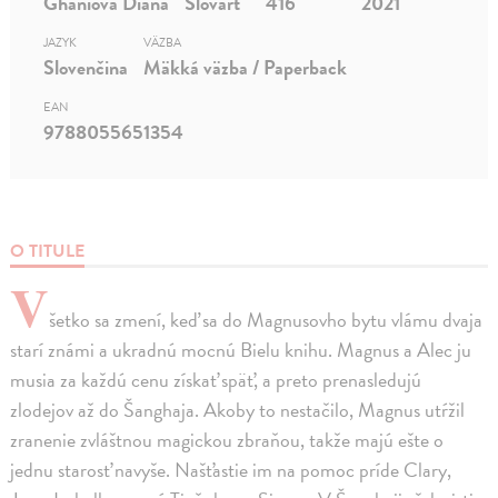
Ghaniová Diana
Slovart
416
2021
JAZYK
VÄZBA
Slovenčina
Mäkká väzba / Paperback
EAN
9788055651354
O TITULE
V
šetko sa zmení, keď sa do Magnusovho bytu vlámu dvaja
starí známi a ukradnú mocnú Bielu knihu. Magnus a Alec ju
musia za každú cenu získať späť, a preto prenasledujú
zlodejov až do Šanghaja. Akoby to nestačilo, Magnus utŕžil
zranenie zvláštnou magickou zbraňou, takže majú ešte o
jednu starosť navyše. Našťastie im na pomoc príde Clary,