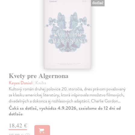
dotlač
Kvety pre Algernona
Keyes Daniel
| Kniha
Kultový román druhej polovice 20. storočia, dnes právom považovaný
za klasiku americkej literatúry, ktorá inšpirovala množstvo filmových,
divadelných a dokonca aj rozhlasových adaptácií. Charlie Gordon…
Čaká sa dotlač, vychádza 4.9.2026, zasielame do 12 dní od
dotlače
18,42 €