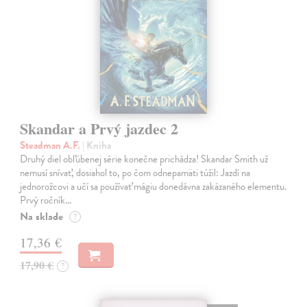
Skandar a Prvý jazdec 2
Steadman A.F.
| Kniha
Druhý diel obľúbenej série konečne prichádza! Skandar Smith už
nemusí snívať, dosiahol to, po čom odnepamäti túžil: Jazdí na
jednorožcovi a učí sa používať mágiu donedávna zakázaného elementu.
Prvý ročník…
Na sklade
?
17,36 €
17,90 €
?