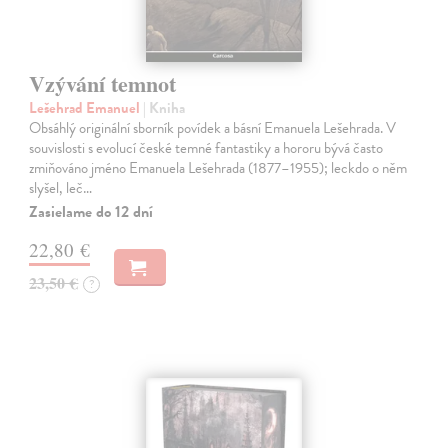
Vzývání temnot
Lešehrad Emanuel
| Kniha
Obsáhlý originální sborník povídek a básní Emanuela Lešehrada. V
souvislosti s evolucí české temné fantastiky a hororu bývá často
zmiňováno jméno Emanuela Lešehrada (1877–1955); leckdo o něm
slyšel, leč…
Zasielame do 12 dní
22,80 €
23,50 €
?