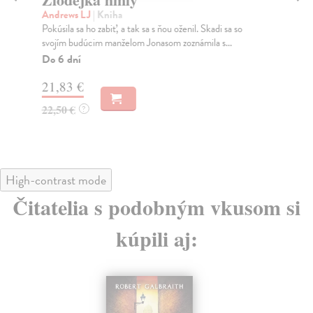
Andrews LJ
| Kniha
An
Pokúsila sa ho zabiť, a tak sa s ňou oženil. Skadi sa so
Vtá
svojím budúcim manželom Jonasom zoznámila s...
Do
Do 6 dní
21
21,83 €
22
22,50 €
?
High-contrast mode
Čitatelia s podobným vkusom si
kúpili aj: