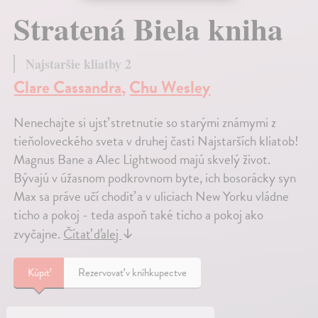
Stratená Biela kniha
Najstaršie kliatby 2
Clare Cassandra
,
Chu Wesley
Nenechajte si ujsť stretnutie so starými známymi z
tieňoloveckého sveta v druhej časti Najstarších kliatob!
Magnus Bane a Alec Lightwood majú skvelý život.
Bývajú v úžasnom podkrovnom byte, ich bosorácky syn
Max sa práve učí chodiť a v uliciach New Yorku vládne
ticho a pokoj - teda aspoň také ticho a pokoj ako
zvyčajne.
Čítať ďalej
↓
Kúpiť
Rezervovať v kníhkupectve