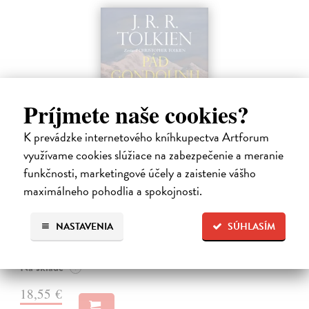
Príjmete naše cookies?
K prevádzke internetového kníhkupectva Artforum
využívame cookies slúžiace na zabezpečenie a meranie
funkčnosti, marketingové účely a zaistenie vášho
Pád Gondolinu
maximálneho pohodlia a spokojnosti.
Tolkien J.R.R.
| Kniha
Legenda o páde Gondolinu hovorí o boji dvoch najväčších mocností
NASTAVENIA
SÚHLASÍM
sveta. Zlo predstavuje Morgoth, najhorší zo všetkých, vodca
obrovských armád, ktoré riadi zo svojej železnej pevnosti.
Na sklade
?
18,55 €