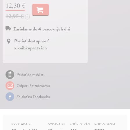
12,30 €
12,95 €
?
Zasielame do 4 pracovných dní
Pozrieť dostupnosť
v kníhkupectvách
Pridať do wishlistu
Odporučiť známemu
Zdielať na Facebooku
PREKLADATEĽ
VYDAVATEĽ
POČET STRÁN
ROK VYDANIA