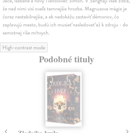
Jace, Isabelle a nový Tieňolovec Simon. V Šanghaji však zistia,
že nad nimi visí oveľa temnejšia hrozba. Magnusova mágia je
čoraz nestabilnejšia, a ak nedokážu zastaviť démonov, čo
zaplavujú mesto, budú ich musieť nasledovať až k zdroju - do
samotnej ríše mŕtvych.
High-contrast mode
Podobné tituly
Zlodejka hmly
V