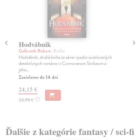
Hodvábnik
Galbraith Robert
| Kniha
Bi
Hodvábnik, druhá kniha zo série vysoko oceňovaných
Van
detektívnych románov s Cormoranom Strikeom a
„..
jeho...
moh
Zasielame do 14 dní
24,15 €
3,
24,90 €
?
Ďalšie z kategórie fantasy / sci-fi