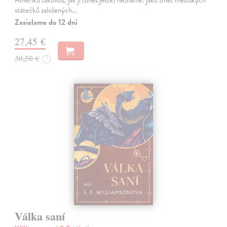
Ameriku takovou, jak ji (dnes ještě) neznáme: jako změť městských
státečků založených…
Zasielame do 12 dní
27,45 €
30,50 €
?
Válka saní