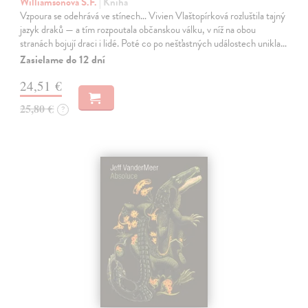
Williamsonová S.F.
| Kniha
Vzpoura se odehrává ve stínech… Vivien Vlaštopírková rozluštila tajný
jazyk draků — a tím rozpoutala občanskou válku, v níž na obou
stranách bojují draci i lidé. Poté co po nešťastných událostech unikla…
Zasielame do 12 dní
24,51 €
25,80 €
?