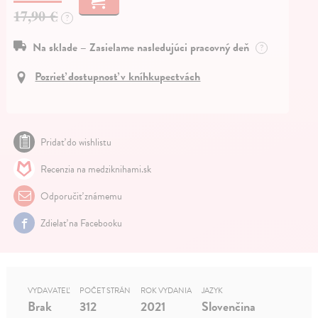
17,90 €
?
Na sklade – Zasielame nasledujúci pracovný deň
?
Pozrieť dostupnosť v kníhkupectvách
Pridať do wishlistu
Recenzia na medziknihami.sk
Odporučiť známemu
Zdielať na Facebooku
VYDAVATEĽ
POČET STRÁN
ROK VYDANIA
JAZYK
Brak
312
2021
Slovenčina