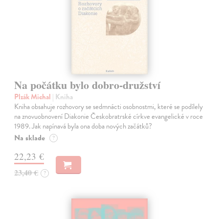
Na počátku bylo dobro-družství
Plzák Michal
| Kniha
Kniha obsahuje rozhovory se sedmnácti osobnostmi, které se podílely
na znovuobnovení Diakonie Českobratrské církve evangelické v roce
1989. Jak napínavá byla ona doba nových začátků?
Na sklade
?
22,23 €
23,40 €
?