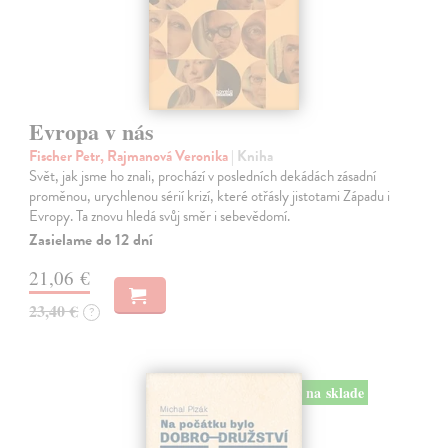
Evropa v nás
Fischer Petr, Rajmanová Veronika
| Kniha
Svět, jak jsme ho znali, prochází v posledních dekádách zásadní
proměnou, urychlenou sérií krizí, které otřásly jistotami Západu i
Evropy. Ta znovu hledá svůj směr i sebevědomí.
Zasielame do 12 dní
21,06 €
23,40 €
?
na sklade