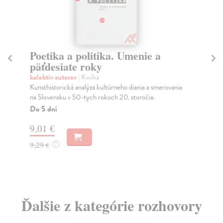
Poetika a politika. Umenie a
R
päťdesiate roky
Ma
Pod
kolektív autorov
| Kniha
Bud
Kunsthistorická analýza kultúrneho diania a smerovania
desi
na Slovensku v 50-tych rokoch 20. storočia.
Do
Do 5 dní
14
9,01 €
14
9,29 €
?
Ďalšie z kategórie rozhovory