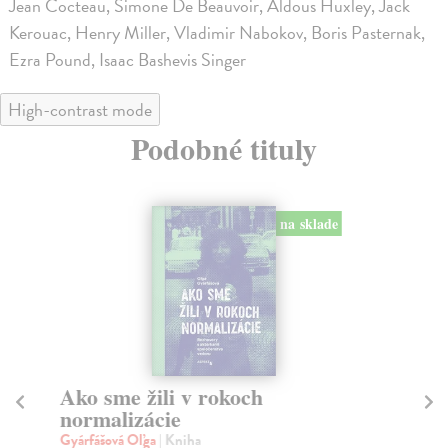
Jean Cocteau, Simone De Beauvoir, Aldous Huxley, Jack
Kerouac, Henry Miller, Vladimir Nabokov, Boris Pasternak,
Ezra Pound, Isaac Bashevis Singer
High-contrast mode
Podobné tituly
na sklade
Ako sme žili v rokoch
R
normalizácie
Ko
S p
Gyárfášová Oľga
| Kniha