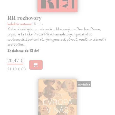
RR rozhovory
kolektív autorov
| Kniha
Kniha přináší výbor z rozhovorů publikovaných v Revolver Revue,
případně Kritické Příloze RR od samizdatových počátků do
současnosti. Zpovídaní různých generací, původů, osudů, zkušeností i
profesního…
Zasielame do 12 dní
20,47 €
21,10 €
?
novinka