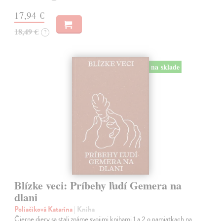
17,94 €
18,49 €
?
na sklade
Blízke veci: Príbehy ľudí Gemera na
dlani
Poliačiková Katarína
| Kniha
Čierne diery sa stali známe svojimi knihami 1 a 2 o pamiatkach na