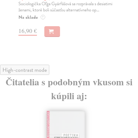
pra
Sociologička Oľga Gyárfášová sa rozprávala s desiatimi
ženami, ktoré boli súčasťou alternatívneho op...
Na
Na sklade
?
21
16,90 €
22
High-contrast mode
Čitatelia s podobným vkusom si
kúpili aj: