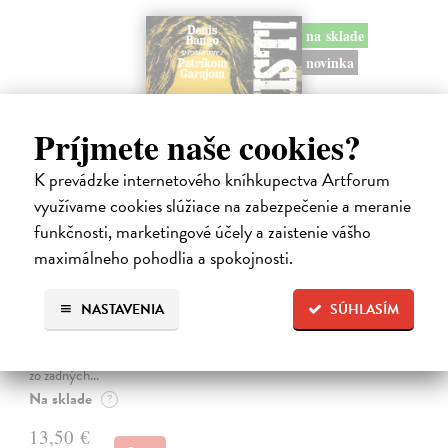
na sklade
novinka
Príjmete naše cookies?
K prevádzke internetového kníhkupectva Artforum
využívame cookies slúžiace na zabezpečenie a meranie
funkčnosti, marketingové účely a zaistenie vášho
maximálneho pohodlia a spokojnosti.
Všetci sme anarchisti
Bango Denis, Garaj Patrik
| Kniha
NASTAVENIA
SÚHLASÍM
Mesiáš z backstageu, anarcho-kresťan, trubadúr lásky aj drzá držka.
Vlajkonosič utópie, otec scény, Nietzscheho pravnuk, sezónny
okultista, stalker Beatles, polovičný Róm, samozvaný Cigán, filozof
zo zadných…
Na sklade
?
13,50 €