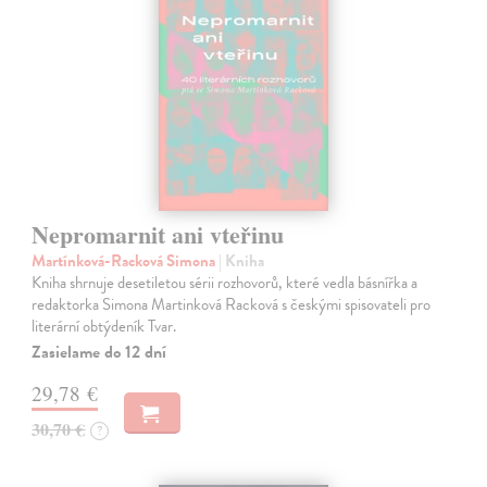
Nepromarnit ani vteřinu
Martínková-Racková Simona
| Kniha
Kniha shrnuje desetiletou sérii rozhovorů, které vedla básnířka a
redaktorka Simona Martinková Racková s českými spisovateli pro
literární obtýdeník Tvar.
Zasielame do 12 dní
29,78 €
30,70 €
?