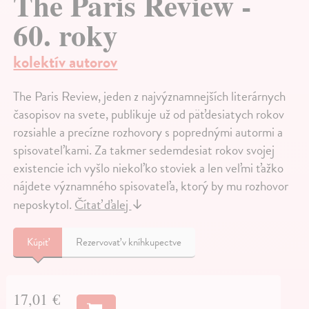
The Paris Review -
60. roky
kolektív autorov
The Paris Review, jeden z najvýznamnejších literárnych
časopisov na svete, publikuje už od päťdesiatych rokov
rozsiahle a precízne rozhovory s poprednými autormi a
spisovateľkami. Za takmer sedemdesiat rokov svojej
existencie ich vyšlo niekoľko stoviek a len veľmi ťažko
nájdete významného spisovateľa, ktorý by mu rozhovor
neposkytol.
Čítať ďalej
↓
Kúpiť
Rezervovať v kníhkupectve
17,01 €