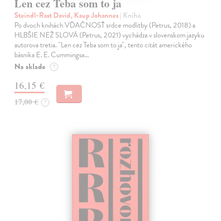
Len cez Teba som to ja
Steindl-Rast David, Kaup Johannes
| Kniha
Po dvoch knihách VĎAČNOSŤ srdce modlitby (Petrus, 2018) a
HLBŠIE NEŽ SLOVÁ (Petrus, 2021) vychádza v slovenskom jazyku
autorova tretia. "Len cez Teba som to ja", tento citát amerického
básnika E. E. Cummingsa…
Na sklade
?
16,15 €
17,00 €
?