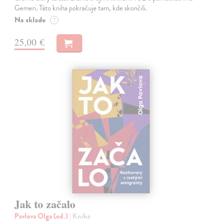
Gemeri. Táto kniha pokračuje tam, kde skončili.
Na sklade
?
25,00 €
Jak to začalo
Pavlova Olga (ed.)
| Kniha