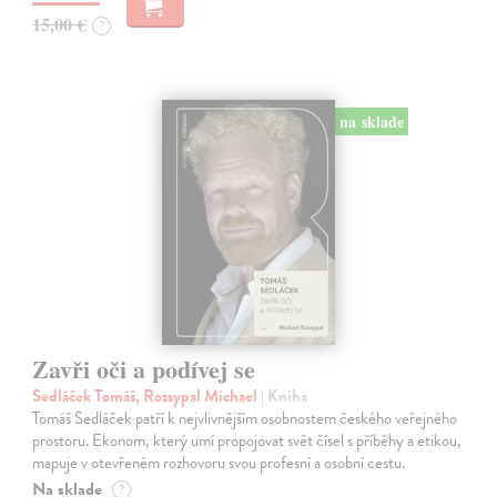
15,00 €
?
na sklade
Zavři oči a podívej se
Sedláček Tomáš, Rozsypal Michael
| Kniha
Tomáš Sedláček patří k nejvlivnějším osobnostem českého veřejného
prostoru. Ekonom, který umí propojovat svět čísel s příběhy a etikou,
mapuje v otevřeném rozhovoru svou profesní a osobní cestu.
Na sklade
?