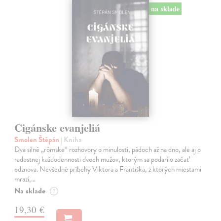
na sklade
Cigánske evanjeliá
Smolen Štěpán
| Kniha
Dva silné „rómske“ rozhovory o minulosti, pádoch až na dno, ale aj o
radostnej každodennosti dvoch mužov, ktorým sa podarilo začať
odznova. Nevšedné príbehy Viktora a Františka, z ktorých miestami
mrazí,…
Na sklade
?
19,30 €