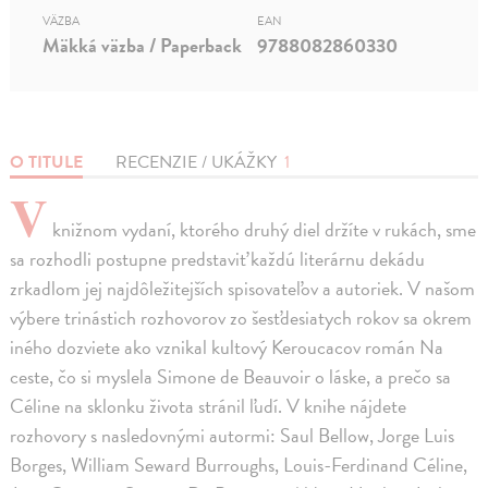
VÄZBA
EAN
Mäkká väzba / Paperback
9788082860330
O TITULE
RECENZIE / UKÁŽKY
1
V
knižnom vydaní, ktorého druhý diel držíte v rukách, sme
sa rozhodli postupne predstaviť každú literárnu dekádu
zrkadlom jej najdôležitejších spisovateľov a autoriek. V našom
výbere trinástich rozhovorov zo šesťdesiatych rokov sa okrem
iného dozviete ako vznikal kultový Keroucacov román Na
ceste, čo si myslela Simone de Beauvoir o láske, a prečo sa
Céline na sklonku života stránil ľudí. V knihe nájdete
rozhovory s nasledovnými autormi: Saul Bellow, Jorge Luis
Borges, William Seward Burroughs, Louis-Ferdinand Céline,