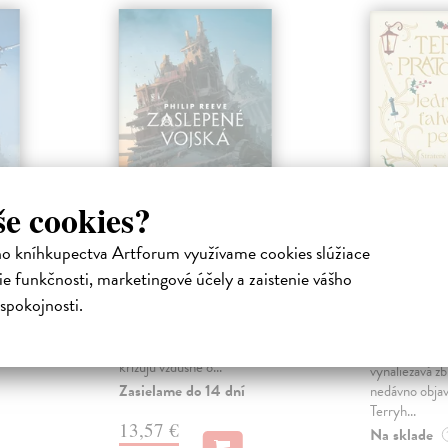
še cookies?
ho kníhkupectva Artforum využívame cookies slúžiace
ra
Zaslepené vojská
Jedným
e funkčnosti, marketingové účely a zaistenie vášho
pera: St
Reeve Rhilip
| Kniha
spokojnosti.
príbehy
á časť
Nový vek prosperity a mieru je
nkovej
konečne na dosah. Wren
Pratchett Te
stroje!
Nathsworthyová s otcom Tomom
Rozkošne vtip
križujú vzdušné o...
vynaliezavá zb
Zasielame do 14 dní
nedávno objav
Terryh...
13,57 €
Na sklade