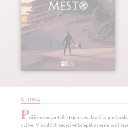
O TITULE
P
rišli na neuveriteľné tajomstvo, ktoré sa pred zra
nažive! V troskách kedysi veľkolepého mesta totiž te