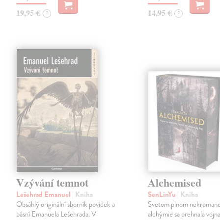
19,95 €
14,95 €
?
?
Vzývání temnot
Alchemised
Lešehrad Emanuel
| Kniha
SenLinYu
| Kniha
Obsáhlý originální sborník povídek a
Svetom plnom nekromanc
básní Emanuela Lešehrada. V
alchýmie sa prehnala vojna