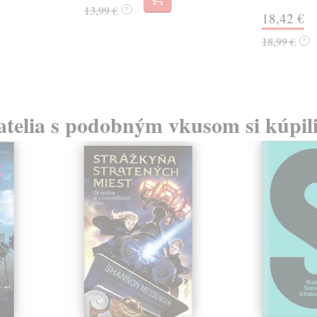
13,99 €
?
18,42 €
18,99 €
?
atelia s podobným vkusom si kúpili