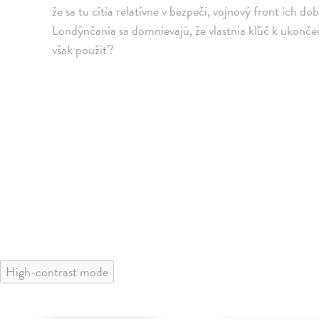
že sa tu cítia relatívne v bezpečí, vojnový front ich d
Londýnčania sa domnievajú, že vlastnia kľúč k ukončen
však použiť?
High-contrast mode