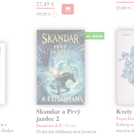
27,45 €
25,80 €
30,50 €
?
na sklade
Skandar a Prvý
Kvety
jazdec 2
Keyes Da
ie a
Kultový ro
Steadman A.F.
| Kniha
. Kedysi
storočia, 
Druhý diel obľúbenej série konečne