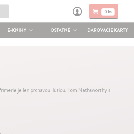
0 ks
E-KNIHY
OSTATNÉ
DAROVACIE KARTY
rímerie je len prchavou ilúziou. Tom Nathsworthy s