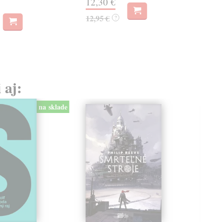
12,30 €
12,95 €
?
 aj:
na sklade