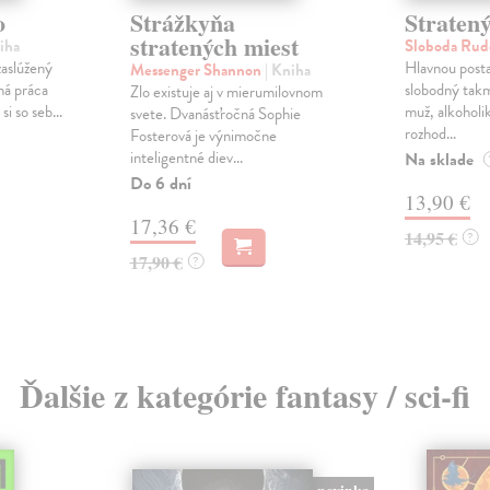
o
Strážkyňa
Stratený
stratených miest
iha
Sloboda Rud
zaslúžený
Hlavnou post
Messenger Shannon
| Kniha
ná práca
slobodný tak
Zlo existuje aj v mierumilovnom
si so seb...
muž, alkoholik
svete. Dvanásťročná Sophie
rozhod...
Fosterová je výnimočne
inteligentné diev...
Na sklade
Do 6 dní
13,90 €
17,36 €
14,95 €
?
17,90 €
?
Ďalšie z kategórie fantasy / sci-fi