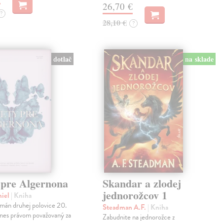
26,70 €
?
28,10 €
?
dotlač
na sklade
 pre Algernona
Skandar a zlodej
jednorožcov 1
niel
| Kniha
mán druhej polovice 20.
Steadman A.F.
| Kniha
dnes právom považovaný za
Zabudnite na jednorožce z