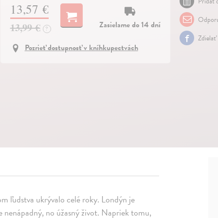
Pridať 
13,57 €
Odporu
Zasielame do 14 dní
13,99 €
?
Zdielať
Pozrieť dostupnosť v kníhkupectvách
kom ľudstva ukrývalo celé roky. Londýn je
pe nenápadný, no úžasný život. Napriek tomu,