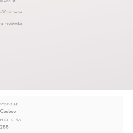
do wishlistu
čiť známemu
 na Facebooku
VYDAVATEĽ
Cooboo
POČET STRÁN
288