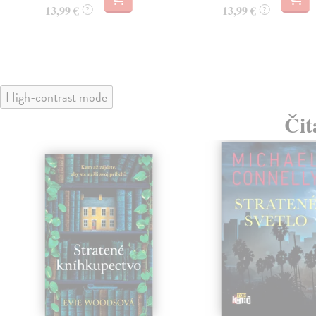
13,99 €
13,99 €
?
?
High-contrast mode
Čit
klade