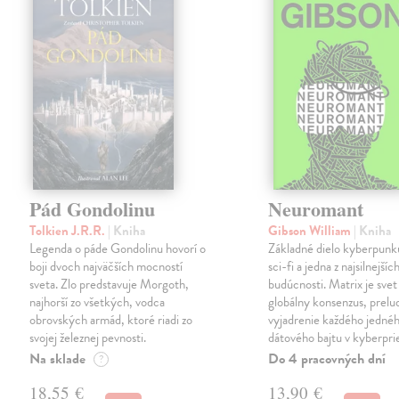
Pád Gondolinu
Neuromant
Tolkien J.R.R.
| Kniha
Gibson William
| Kniha
Legenda o páde Gondolinu hovorí o
Základné dielo kyberpunku
boji dvoch najväčších mocností
sci-fi a jedna z najsilnejších
sveta. Zlo predstavuje Morgoth,
budúcnosti. Matrix je svet
najhorší zo všetkých, vodca
globálny konsenzus, prelu
obrovských armád, ktoré riadi zo
vyjadrenie každého jedné
svojej železnej pevnosti.
dátového bajtu v kyberpri
Na sklade
Do 4 pracovných dní
?
18,55 €
13,90 €