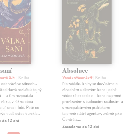
saní
Absoluce
nová S.F.
| Kniha
VanderMeer Jeff
| Kniha
 odehrává ve stínech…
Na začátku knihy se dozvídáme o
topírková rozluštila tajný
záhadném a děsivém konci jedné
ů — a tím rozpoutala
vědecké expedice – konci tajemně
válku, v níž na obou
provázaném s budoucími událostmi a
jují draci i lidé. Poté co
s manipulativními praktikami
ných událostech unikla…
tajemné státní agentury známé jako
Centrála.…
 do 12 dní
Zasielame do 12 dní
€