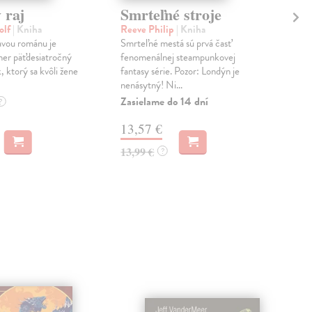
 raj
Smrteľné stroje
Zl
olf
| Kniha
Reeve Philip
| Kniha
Ree
avou románu je
Smrteľné mestá sú prvá časť
Zlat
mer päťdesiatročný
fenomenálnej steampunkovej
fen
, ktorý sa kvôli žene
fantasy série. Pozor: Londýn je
fant
nenásytný! Ni...
Dva 
Zasielame do 14 dní
Zas
?
13,57 €
13
13,99 €
13,
?