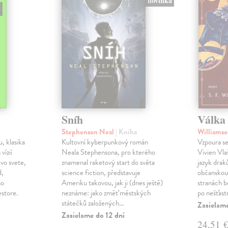
novinka
Sníh
Válka 
Stephenson Neal
| Kniha
Williamso
, klasika
Kultovní kyberpunkový román
Vzpoura se
 vízií
Neala Stephensona, pro kterého
Vivien Vlaš
 vo svete,
znamenal raketový start do světa
jazyk drak
d,
science fiction, představuje
občanskou 
ho
Ameriku takovou, jak ji (dnes ještě)
stranách bo
estore.
neznáme: jako změť městských
po nešťast
státečků založených…
Zasielame
Zasielame do 12 dní
24,51 