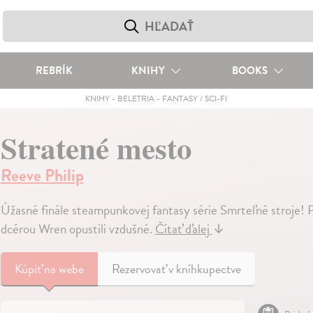
REBRÍK
KNIHY
BOOKS
KNIHY
-
BELETRIA
-
FANTASY / SCI-FI
Stratené mesto
Reeve Philip
Úžasné finále steampunkovej fantasy série Smrteľné stroje! P
dcérou Wren opustili vzdušné.
Čítať ďalej
↓
Kúpiť
na webe
Rezervovať v kníhkupectve