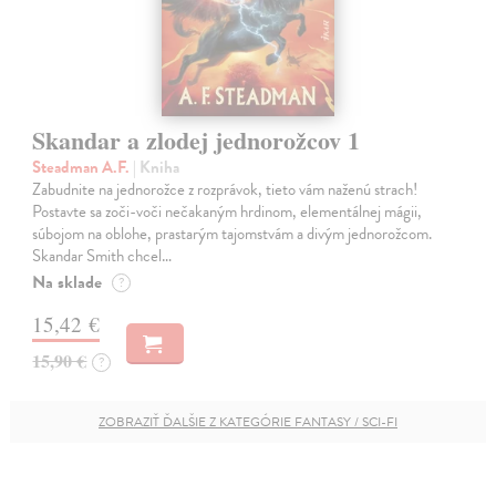
Skandar a zlodej jednorožcov 1
Steadman A.F.
| Kniha
Zabudnite na jednorožce z rozprávok, tieto vám naženú strach!
Postavte sa zoči-voči nečakaným hrdinom, elementálnej mágii,
súbojom na oblohe, prastarým tajomstvám a divým jednorožcom.
Skandar Smith chcel…
Na sklade
?
15,42 €
15,90 €
?
ZOBRAZIŤ ĎALŠIE Z KATEGÓRIE FANTASY / SCI-FI