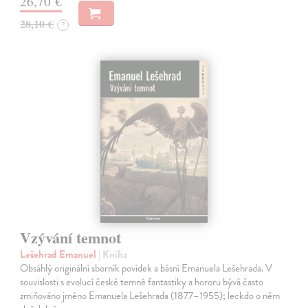
26,70 €
28,10 €
?
Vzývání temnot
Lešehrad Emanuel
| Kniha
Obsáhlý originální sborník povídek a básní Emanuela Lešehrada. V
souvislosti s evolucí české temné fantastiky a hororu bývá často
zmiňováno jméno Emanuela Lešehrada (1877–1955); leckdo o něm