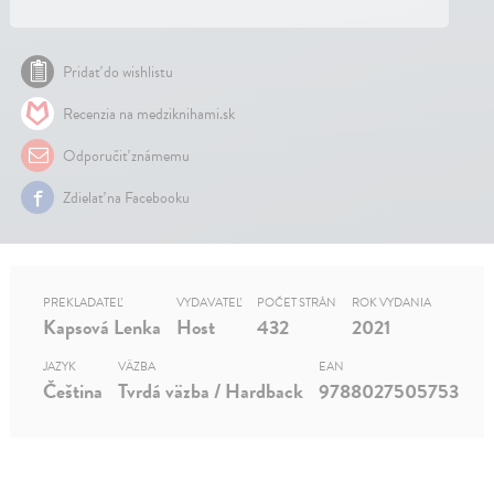
Pridať do wishlistu
Recenzia na medziknihami.sk
Odporučiť známemu
Zdielať na Facebooku
PREKLADATEĽ
VYDAVATEĽ
POČET STRÁN
ROK VYDANIA
Kapsová Lenka
Host
432
2021
JAZYK
VÄZBA
EAN
Čeština
Tvrdá väzba / Hardback
9788027505753