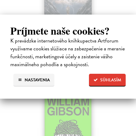
Príjmete naše cookies?
Pád Gondolinu
Tolkien J.R.R.
| Kniha
K prevádzke internetového kníhkupectva Artforum
Legenda o páde Gondolinu hovorí o boji dvoch najväčších mocností
využívame cookies slúžiace na zabezpečenie a meranie
sveta. Zlo predstavuje Morgoth, najhorší zo všetkých, vodca
obrovských armád, ktoré riadi zo svojej železnej pevnosti.
funkčnosti, marketingové účely a zaistenie vášho
Na sklade
?
maximálneho pohodlia a spokojnosti.
18,55 €
NASTAVENIA
SÚHLASÍM
19,95 €
?