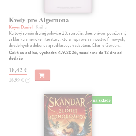
Kvety pre Algernona
Keyes Daniel
| Kniha
Kultový román druhej polovice 20. storočia, dnes právom považovaný
za klasiku americkej literatúry, ktorá inšpirovala množstvo filmových,
divadelných a dokonca aj rozhlasových adaptácií. Charlie Gordon…
Čaká sa dotlač, vychádza 4.9.2026, zasielame do 12 dní od
dotlače
18,42 €
18,99 €
?
na sklade