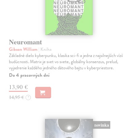
Neuromant
Gibson William
| Kniha
Základné dielo kyberpunku, klasika sci-fi a jedna z najsilnejších vízií
budúcnosti. Matrix je svet vo svete, globálny konsenzus, prelud,
vyjadrenie každého jedného dátového bajtu v kyberpriestore.
Do 4 pracovných dní
13,90 €
14,95 €
?
novinka