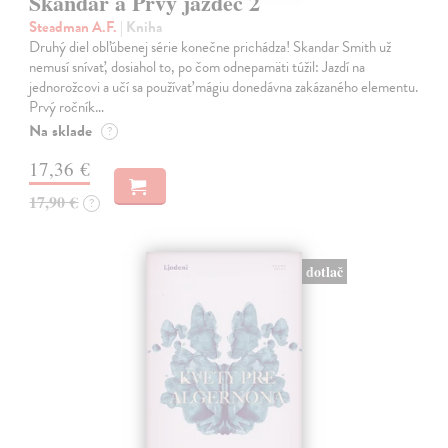
Skandar a Prvý jazdec 2
Steadman A.F.
| Kniha
Druhý diel obľúbenej série konečne prichádza! Skandar Smith už
nemusí snívať, dosiahol to, po čom odnepamäti túžil: Jazdí na
jednorožcovi a učí sa používať mágiu donedávna zakázaného elementu.
Prvý ročník…
Na sklade
?
17,36 €
17,90 €
?
dotlač