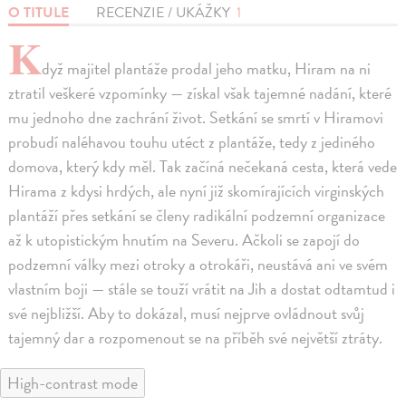
O TITULE
RECENZIE / UKÁŽKY
1
K
dyž majitel plantáže prodal jeho matku, Hiram na ni
ztratil veškeré vzpomínky — získal však tajemné nadání, které
mu jednoho dne zachrání život. Setkání se smrtí v Hiramovi
probudí naléhavou touhu utéct z plantáže, tedy z jediného
domova, který kdy měl. Tak začíná nečekaná cesta, která vede
Hirama z kdysi hrdých, ale nyní již skomírajících virginských
plantáží přes setkání se členy radikální podzemní organizace
až k utopistickým hnutím na Severu. Ačkoli se zapojí do
podzemní války mezi otroky a otrokáři, neustává ani ve svém
vlastním boji — stále se touží vrátit na Jih a dostat odtamtud i
své nejbližší. Aby to dokázal, musí nejprve ovládnout svůj
tajemný dar a rozpomenout se na příběh své největší ztráty.
High-contrast mode