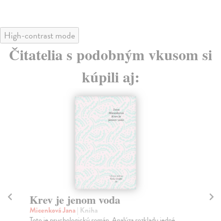
High-contrast mode
Čitatelia s podobným vkusom si
kúpili aj:
Krev je jenom voda
P
(t
Micenková Jana
| Kniha
Toto je psychologický román. Analýza rozkladu jedné
Sh