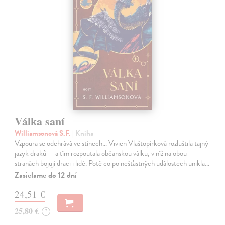
Válka saní
Williamsonová S.F.
| Kniha
Vzpoura se odehrává ve stínech… Vivien Vlaštopírková rozluštila tajný
jazyk draků — a tím rozpoutala občanskou válku, v níž na obou
stranách bojují draci i lidé. Poté co po nešťastných událostech unikla…
Zasielame do 12 dní
24,51 €
25,80 €
?