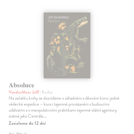
Absoluce
VanderMeer Jeff
| Kniha
Na začátku knihy se dozvídáme o záhadném a děsivém konci jedné
vědecké expedice – konci tajemně provázaném s budoucími
událostmi a s manipulativními praktikami tajemné státní agentury
známé jako Centrála.…
Zasielame do 12 dní