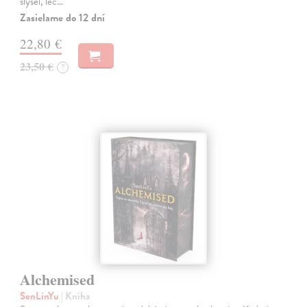
slyšel, leč…
Zasielame do 12 dní
22,80 €
23,50 €
?
Alchemised
SenLinYu
| Kniha