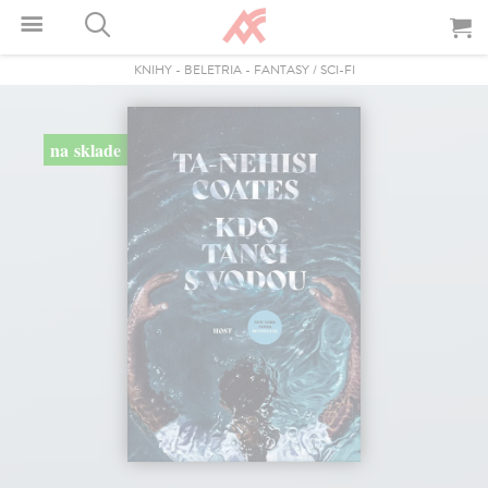
KNIHY
-
BELETRIA
-
FANTASY / SCI-FI
na sklade