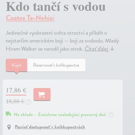
Kdo tančí s vodou
Coates Ta-Nehisi
Jedinečné vyobrazení světa otroctví a příběh o
nejstarším americkém boji — boji za svobodu. Mladý
Hiram Walker se narodil jako otrok.
Čítať ďalej
↓
Kúpiť
Rezervovať v kníhkupectve
17,86 €
18,80 €
?
Na sklade – Zasielame nasledujúci pracovný deň
?
Pozrieť dostupnosť v kníhkupectvách