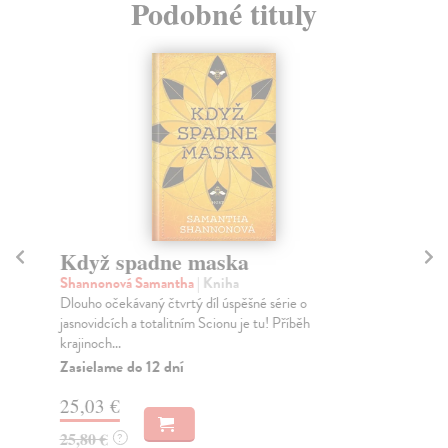
Podobné tituly
Když spadne maska
K
Shannonová Samantha
| Kniha
Ji
Dlouho očekávaný čtvrtý díl úspěšné série o
V n
jasnovidcích a totalitním Scionu je tu! Příběh
pro
krajinoch...
Za
Zasielame do 12 dní
24
25,03 €
25
25,80 €
?