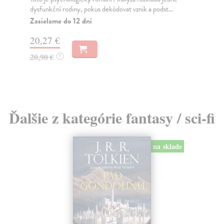
dysfunkční rodiny, pokus dekódovat vznik a podst...
Říš
dyn
Zasielame do 12 dní
Za
20,27 €
29
20,90 €
?
30
Ďalšie z kategórie fantasy / sci-fi
na sklade