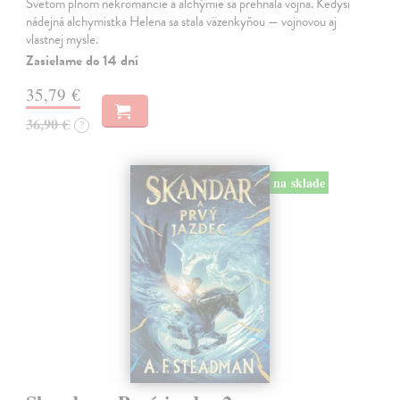
Svetom plnom nekromancie a alchýmie sa prehnala vojna. Kedysi
nádejná alchymistka Helena sa stala väzenkyňou — vojnovou aj
vlastnej mysle.
Zasielame do 14 dní
35,79 €
36,90 €
?
na sklade