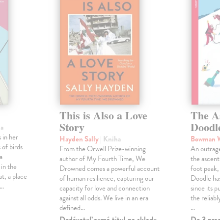
This is Also a Love
The A
Story
Doodl
ha
 in her
Hayden Sally
| Kniha
Bowman 
 of birds
From the Orwell Prize-winning
An outrag
a
author of My Fourth Time, We
the ascen
 in the
Drowned comes a powerful account
foot peak
at, a place
of human resilience, capturing our
Doodle has
,…
capacity for love and connection
since its p
against all odds. We live in an era
the reliab
defined…
…
Dodávateľ nemá titul na sklade.
Do 3 pra