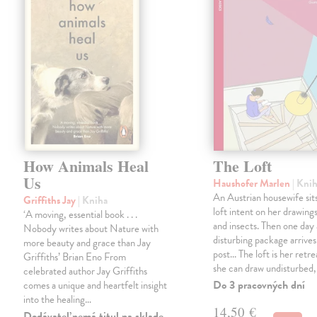
How Animals Heal
The Loft
Us
Haushofer Marlen
| Kni
An Austrian housewife sits
Griffiths Jay
| Kniha
loft intent on her drawings
‘A moving, essential book . . .
and insects. Then one day 
Nobody writes about Nature with
disturbing package arrives
more beauty and grace than Jay
post... The loft is her retre
Griffiths’ Brian Eno From
she can draw undisturbed
celebrated author Jay Griffiths
Do 3 pracovných dní
comes a unique and heartfelt insight
into the healing…
14,50 €
Dodávateľ nemá titul na sklade.