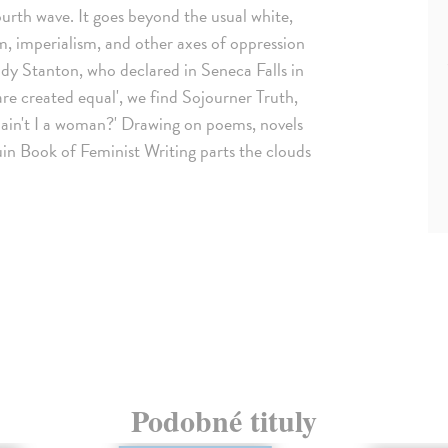
ourth wave. It goes beyond the usual white,
sm, imperialism, and other axes of oppression
ady Stanton, who declared in Seneca Falls in
re created equal', we find Sojourner Truth,
 ain't I a woman?' Drawing on poems, novels
uin Book of Feminist Writing parts the clouds
Podobné tituly