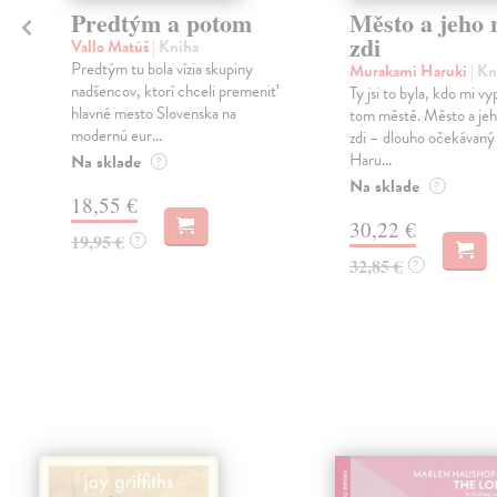
Predtým a potom
Město a jeho n
zdi
Vallo Matúš
| Kniha
Predtým tu bola vízia skupiny
Murakami Haruki
| Kn
nadšencov, ktorí chceli premeniť
Ty jsi to byla, kdo mi vy
hlavné mesto Slovenska na
tom městě. Město a jeh
modernú eur...
zdi – dlouho očekávan
Haru...
Na sklade
?
Na sklade
?
18,55 €
30,22 €
19,95 €
?
32,85 €
?