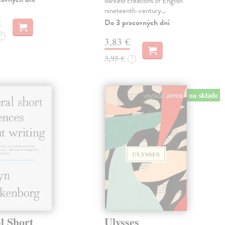
darkest creations of English
nineteenth-century…
€
Do 3 pracovných dní
?
3,83 €
3,95 €
?
na sklade
l Short
Ulysses