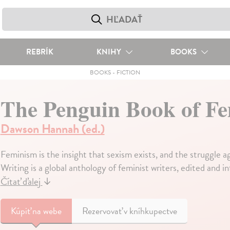
REBRÍK
KNIHY
BOOKS
BOOKS
-
FICTION
The Penguin Book of Fe
Dawson Hannah (ed.)
Feminism is the insight that sexism exists, and the struggle 
Writing is a global anthology of feminist writers, edited an
Čítať ďalej
↓
Kúpiť
na webe
Rezervovať v kníhkupectve