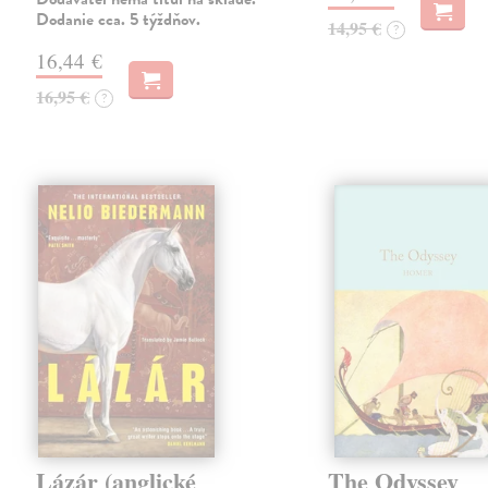
Dodanie cca. 5 týždňov.
14,95 €
?
16,44 €
16,95 €
?
Lázár (anglické
The Odyssey