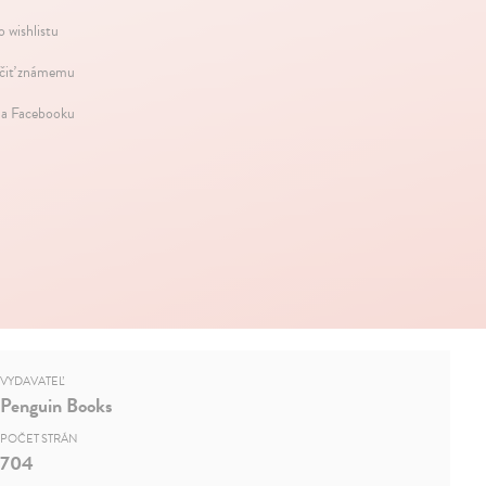
o wishlistu
iť známemu
na Facebooku
VYDAVATEĽ
Penguin Books
POČET STRÁN
704