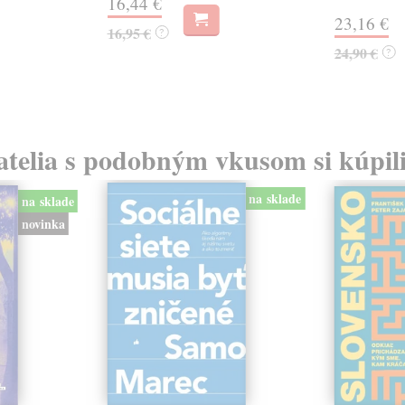
16,44 €
23,16 €
16,95 €
?
24,90 €
?
atelia s podobným vkusom si kúpili
na sklade
na sklade
novinka