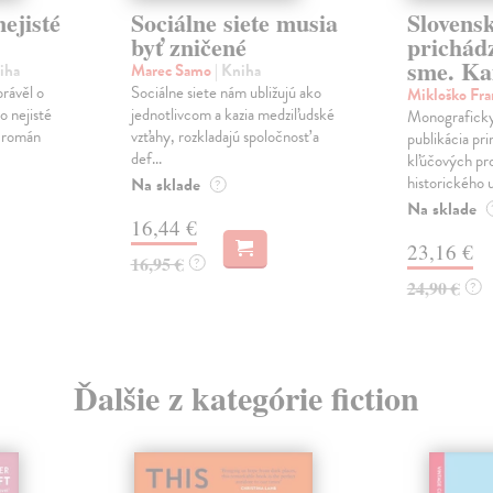
ejisté
Sociálne siete musia
Slovens
byť zničené
prichád
sme. Ka
iha
Marec Samo
| Kniha
právěl o
Sociálne siete nám ubližujú ako
Mikloško Fra
o nejisté
jednotlivcom a kazia medziľudské
Monograficky
ý román
vzťahy, rozkladajú spoločnosť a
publikácia pri
def...
kľúčových pr
historického u
Na sklade
?
Na sklade
16,44 €
23,16 €
16,95 €
?
24,90 €
?
Ďalšie z kategórie fiction