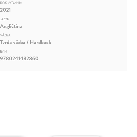
ROK VYDANIA
2021
JAZYK
Angličtina
VÄZBA
Tvrdá väzba / Hardback
EAN
9780241432860