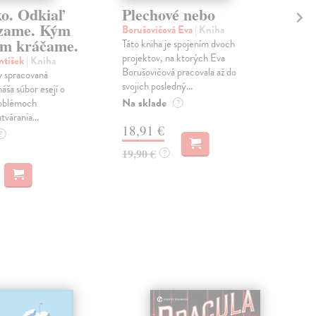
ko. Odkiaľ
Plechové nebo
Po
zame. Kým
Borušovičová Eva
| Kniha
Kun
m kráčame.
Táto kniha je spojením dvoch
Poma
projektov, na ktorých Eva
čty
ntišek
| Kniha
Borušovičová pracovala až do
naps
 spracovaná
svojich posledný...
česk
náša súbor esejí o
Na sklade
Na 
oblémoch
?
tvárania...
18,91 €
14
?
19,90 €
15,
?