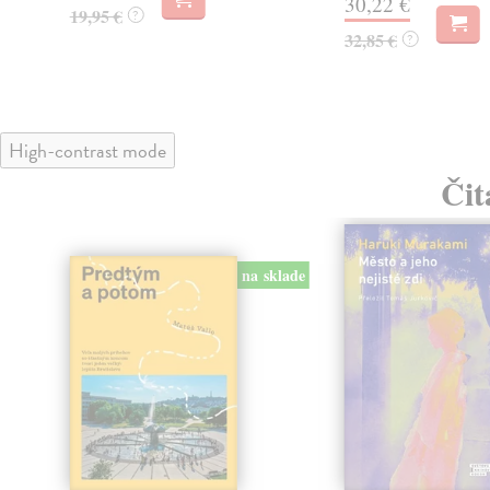
30,22 €
19,95 €
?
32,85 €
?
High-contrast mode
Čit
na sklade