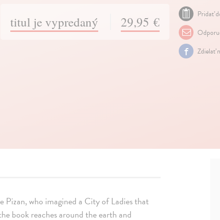
Pridať d
titul je vypredaný
29,95 €
Odporuč
Zdielať 
de Pizan, who imagined a City of Ladies that
 the book reaches around the earth and