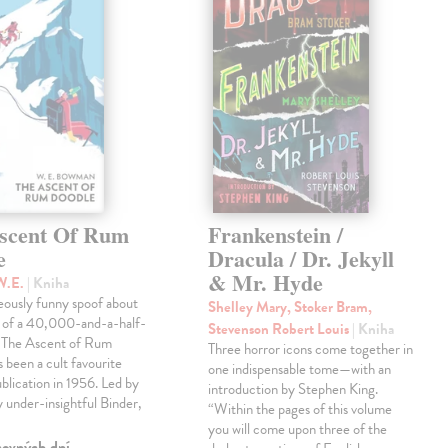
scent Of Rum
Frankenstein /
e
Dracula / Dr. Jekyll
& Mr. Hyde
W.E.
| Kniha
eously funny spoof about
Shelley Mary, Stoker Bram,
t of a 40,000-and-a-half-
Stevenson Robert Louis
| Kniha
, The Ascent of Rum
Three horror icons come together in
 been a cult favourite
one indispensable tome—with an
ublication in 1956. Led by
introduction by Stephen King.
ly under-insightful Binder,
“Within the pages of this volume
you will come upon three of the
covných dní