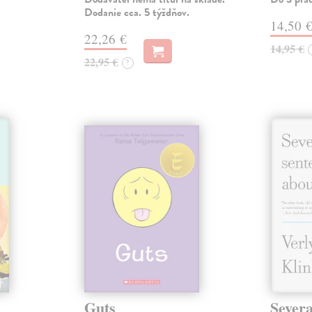
Dodanie cca. 5 týždňov.
14,50 
22,26 €
14,95 €
22,95 €
?
Guts
Severa