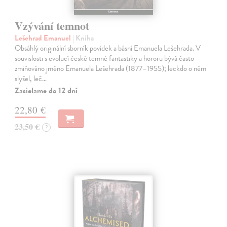
Vzývání temnot
Lešehrad Emanuel
| Kniha
Obsáhlý originální sborník povídek a básní Emanuela Lešehrada. V
souvislosti s evolucí české temné fantastiky a hororu bývá často
zmiňováno jméno Emanuela Lešehrada (1877–1955); leckdo o něm
slyšel, leč…
Zasielame do 12 dní
22,80 €
23,50 €
?