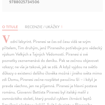
9788025734506
O TITULE
RECENZIE / UKÁŽKY
1
V
odní labyrint. Piranesi se čas od času vídá se svým
přítelem, Tím druhým, jenž Piranesiho potřebuje pro vědecký
výzkum Velkých a Tajných Vědomostí. Piranesi si své
poznatky zaznamenává do deníku. Pak se začnou objevovat
vzkazy; ne vše je takové, jak se zdá. A když vyjdou na světlo
důkazy o existenci dalšího člověka možná i jiného světa mimo
zdi Domu, Piranesi začne rozplétat pavučinu lží – i když je
pravda všechno, jen ne příjemná. Piranesi je hlavní postava
románu. Giovanni Battista Piranesi byl italský malíř z
osmnáctého století, který proslul cyklem čtrnácti leptů
Smyšlené představy žalářů. Svět Labyrintu a Piranesiho