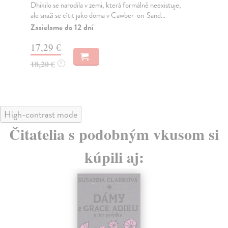
Konání jednotlivé lidské bytosti je něčím
Dru
nepředvídatelným - reakce lidských davů je však
ode
možné podr...
Za
Zasielame do 12 dní
16
16,78 €
17
17,30 €
?
High-contrast mode
Čitatelia s podobným vkusom si
kúpili aj: