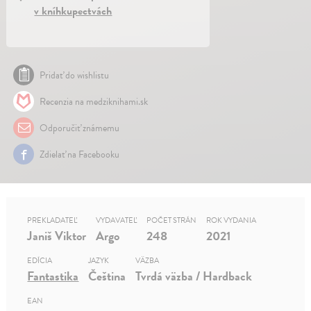
v kníhkupectvách
Pridať do wishlistu
Recenzia na medziknihami.sk
Odporučiť známemu
Zdielať na Facebooku
PREKLADATEĽ
VYDAVATEĽ
POČET STRÁN
ROK VYDANIA
Janiš Viktor
Argo
248
2021
EDÍCIA
JAZYK
VÄZBA
Fantastika
Čeština
Tvrdá väzba / Hardback
EAN