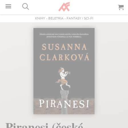
KNIHY
-
BELETRIA
-
FANTASY / SCI-FI
Piranesi (české