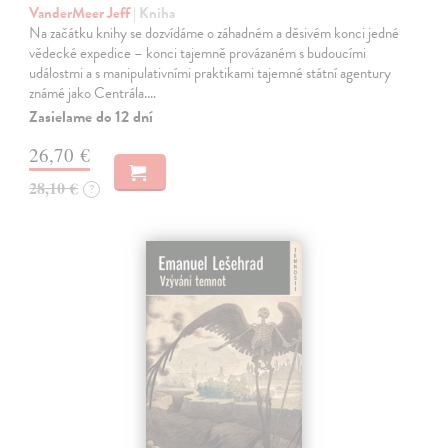
VanderMeer Jeff
| Kniha
Na začátku knihy se dozvídáme o záhadném a děsivém konci jedné
vědecké expedice – konci tajemně provázaném s budoucími
událostmi a s manipulativními praktikami tajemné státní agentury
známé jako Centrála.…
Zasielame do 12 dní
26,70 €
28,10 €
?