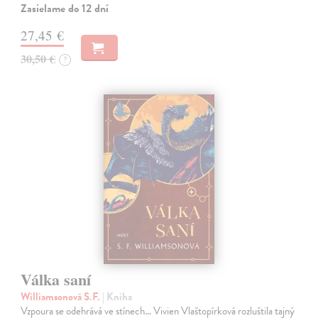
Zasielame do 12 dní
27,45 €
30,50 €
?
Válka saní
Williamsonová S.F.
| Kniha
Vzpoura se odehrává ve stínech… Vivien Vlaštopírková rozluštila tajný