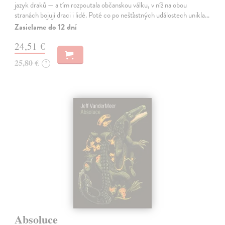
jazyk draků — a tím rozpoutala občanskou válku, v níž na obou
stranách bojují draci i lidé. Poté co po nešťastných událostech unikla…
Zasielame do 12 dní
24,51 €
25,80 €
?
Absoluce