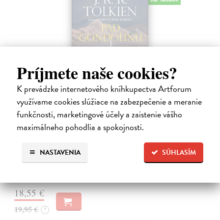
Príjmete naše cookies?
K prevádzke internetového kníhkupectva Artforum
využívame cookies slúžiace na zabezpečenie a meranie
funkčnosti, marketingové účely a zaistenie vášho
Pád Gondolinu
maximálneho pohodlia a spokojnosti.
Tolkien J.R.R.
| Kniha
Legenda o páde Gondolinu hovorí o boji dvoch najväčších mocností
NASTAVENIA
SÚHLASÍM
sveta. Zlo predstavuje Morgoth, najhorší zo všetkých, vodca
obrovských armád, ktoré riadi zo svojej železnej pevnosti.
Na sklade
18,55 €
19,95 €
?