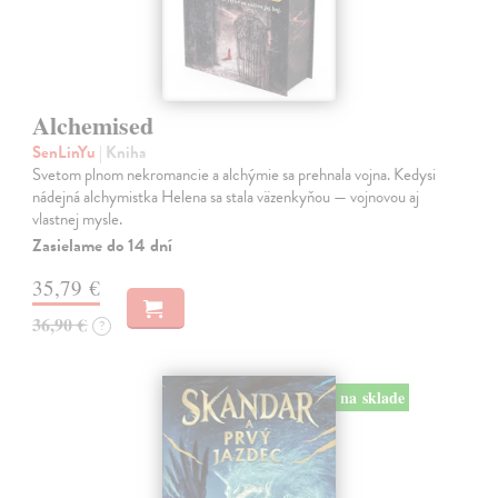
Alchemised
SenLinYu
| Kniha
Svetom plnom nekromancie a alchýmie sa prehnala vojna. Kedysi
nádejná alchymistka Helena sa stala väzenkyňou — vojnovou aj
vlastnej mysle.
Zasielame do 14 dní
35,79 €
36,90 €
?
na sklade