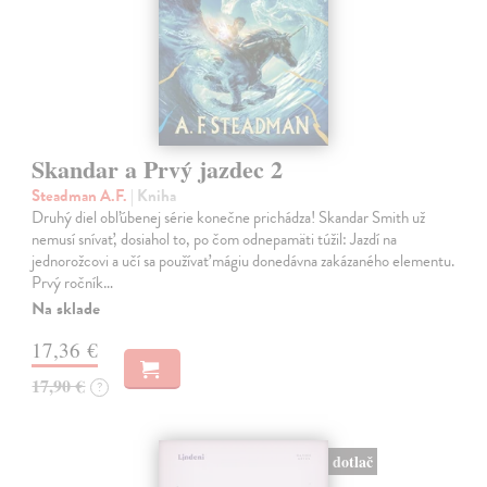
Skandar a Prvý jazdec 2
Steadman A.F.
| Kniha
Druhý diel obľúbenej série konečne prichádza! Skandar Smith už
nemusí snívať, dosiahol to, po čom odnepamäti túžil: Jazdí na
jednorožcovi a učí sa používať mágiu donedávna zakázaného elementu.
Prvý ročník…
Na sklade
17,36 €
17,90 €
?
dotlač