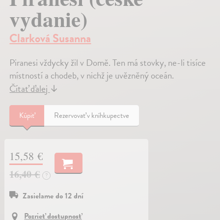
vydanie)
Clarková Susanna
Piranesi vždycky žil v Domě. Ten má stovky, ne-li tisíce
místností a chodeb, v nichž je uvězněný oceán.
Čítať ďalej
↓
Kúpiť
Rezervovať v kníhkupectve
15,58 €
16,40 €
?
Zasielame do 12 dní
Pozrieť dostupnosť