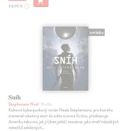
14,95 €
?
novinka
Sníh
Stephenson Neal
| Kniha
Kultovní kyberpunkový román Neala Stephensona, pro kterého
znamenal raketový start do světa science fiction, představuje
Ameriku takovou, jak ji (dnes ještě) neznáme: jako změť městských
státečků založených…