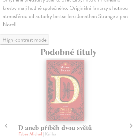
kresby mají hodně společného. Originální fantasy s hutnou
atmosférou od autorky bestselleru Jonathan Strange a pan
Norell.
High-contrast mode
Podobné tituly
Druhá nadace
N
Asimov Isaac
| Kniha
As