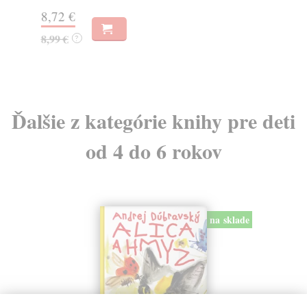
8,72 €
23
8,99 €
24
?
Ďalšie z kategórie knihy pre deti
od 4 do 6 rokov
na sklade