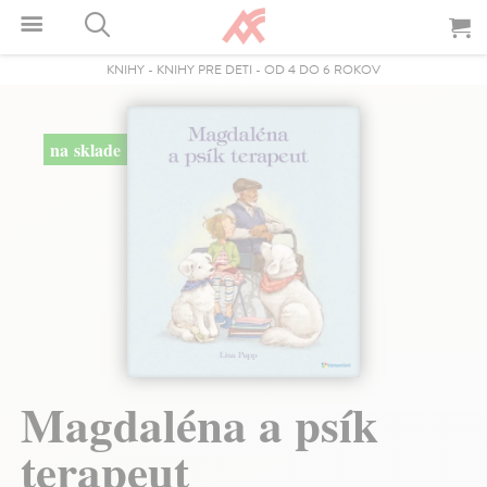
KNIHY
-
KNIHY PRE DETI
-
OD 4 DO 6 ROKOV
na sklade
Magdaléna a psík
terapeut