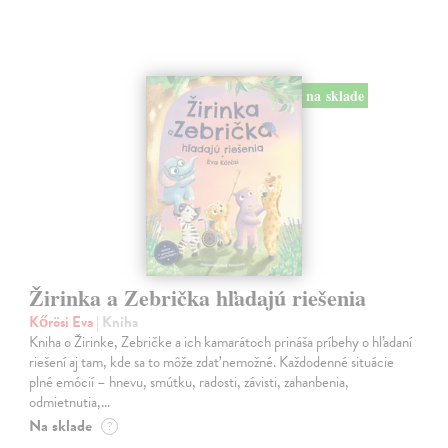
na sklade
Žirinka a Zebrička hľadajú riešenia
Kőrösi Eva
| Kniha
Kniha o Žirinke, Zebričke a ich kamarátoch prináša príbehy o hľadaní
riešení aj tam, kde sa to môže zdať nemožné. Každodenné situácie
plné emócií – hnevu, smútku, radosti, závisti, zahanbenia,
odmietnutia,…
Na sklade
?