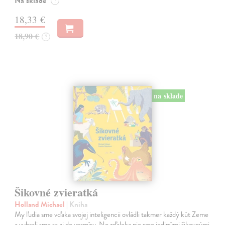
Na sklade
?
18,33 €
18,90 €
?
na sklade
Šikovné zvieratká
Holland Michael
| Kniha
My ľudia sme vďaka svojej inteligencii ovládli takmer každý kút Zeme
a vybrali sme sa aj do vesmíru. No zďaleka nie sme jedinými šikovnými