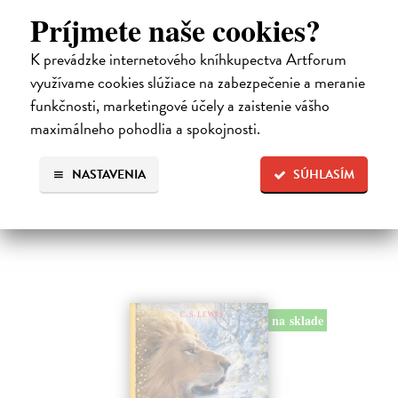
Príjmete naše cookies?
K prevádzke internetového kníhkupectva Artforum
Alica a hmyz
využívame cookies slúžiace na zabezpečenie a meranie
Dúbravský Andrej
| Kniha
funkčnosti, marketingové účely a zaistenie vášho
Alica je zvedavá mačka, ktorá býva so zvedavým Andrejom. Obaja sú
maximálneho pohodlia a spokojnosti.
fascinovaní ríšou hmyzu.
Na sklade
?
NASTAVENIA
SÚHLASÍM
28,03 €
28,90 €
?
na sklade