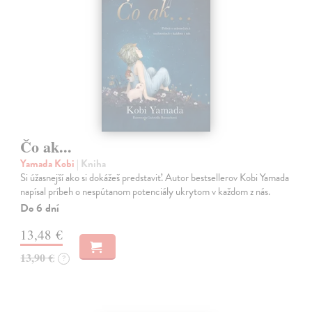
Čo ak...
Yamada Kobi
| Kniha
Si úžasnejší ako si dokážeš predstaviť. Autor bestsellerov Kobi Yamada
napísal príbeh o nespútanom potenciály ukrytom v každom z nás.
Do 6 dní
13,48 €
13,90 €
?