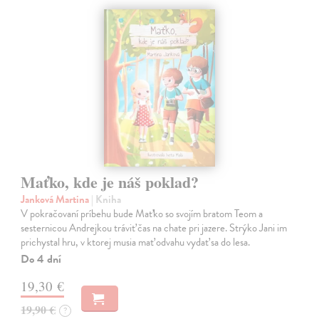
Maťko, kde je náš poklad?
Janková Martina
| Kniha
V pokračovaní príbehu bude Maťko so svojím bratom Teom a
sesternicou Andrejkou tráviť čas na chate pri jazere. Strýko Jani im
prichystal hru, v ktorej musia mať odvahu vydať sa do lesa.
Do 4 dní
19,30 €
19,90 €
?