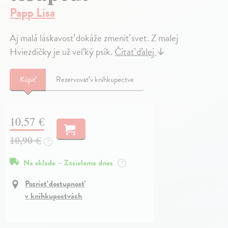
Papp Lisa
Aj malá láskavosť dokáže zmeniť svet. Z malej
Hviezdičky je už veľký psík.
Čítať ďalej
↓
Kúpiť
Rezervovať v kníhkupectve
10,57 €
10,90 €
?
Na sklade – Zasielame dnes
?
Pozrieť dostupnosť
v kníhkupectvách