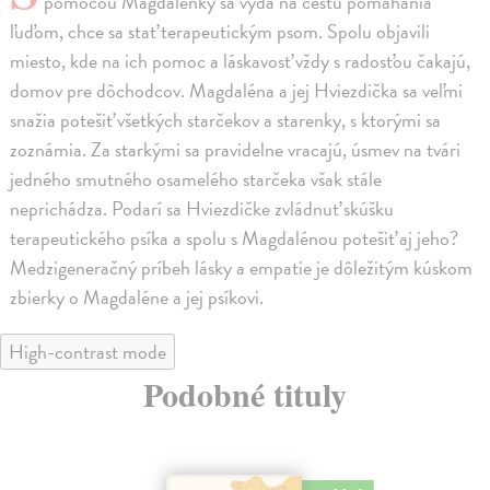
pomocou Magdalénky sa vydá na cestu pomáhania
ľuďom, chce sa stať terapeutickým psom. Spolu objavili
miesto, kde na ich pomoc a láskavosť vždy s radosťou čakajú,
domov pre dôchodcov. Magdaléna a jej Hviezdička sa veľmi
snažia potešiť všetkých starčekov a starenky, s ktorými sa
zoznámia. Za starkými sa pravidelne vracajú, úsmev na tvári
jedného smutného osamelého starčeka však stále
neprichádza. Podarí sa Hviezdičke zvládnuť skúšku
terapeutického psíka a spolu s Magdalénou potešiť aj jeho?
Medzigeneračný príbeh lásky a empatie je dôležitým kúskom
zbierky o Magdaléne a jej psíkovi.
High-contrast mode
Podobné tituly