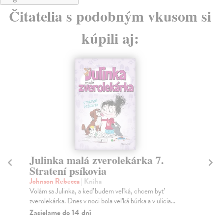
Čitatelia s podobným vkusom si
kúpili aj:
Julinka malá zverolekárka 7.
Ar
Stratení psíkovia
Sl
Johnson Rebecca
| Kniha
Hr
Volám sa Julinka, a keď budem veľká, chcem byť
Kni
zverolekárka. Dnes v noci bola veľká búrka a v ulicia...
sme
Zasielame do 14 dní
Na