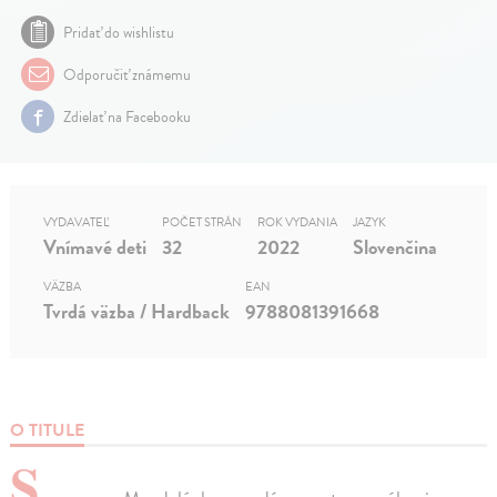
Pridať do wishlistu
Odporučiť známemu
Zdielať na Facebooku
VYDAVATEĽ
POČET STRÁN
ROK VYDANIA
JAZYK
Vnímavé deti
32
2022
Slovenčina
VÄZBA
EAN
Tvrdá väzba / Hardback
9788081391668
O TITULE
S