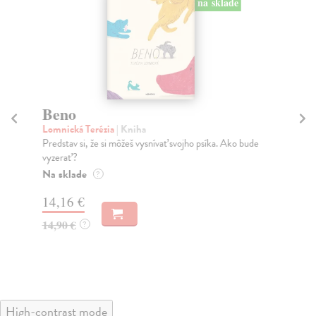
na sklade
Beno
Le
K
Lomnická Terézia
| Kniha
v
Predstav si, že si môžeš vysnívať svojho psíka. Ako bude
vyzerať?
Le
Na sklade
Pre
?
Nar
14,16 €
Na
14,90 €
?
12
12
High-contrast mode