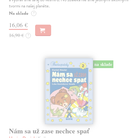
tvormi na našej planéte.
Na sklade
?
16,06 €
16,90 €
?
na sklade
Nám sa už zase nechce spať