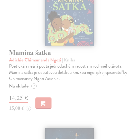
Mamina šatka
Adichie Chimamanda Ngozi
| Kniha
Poetická a nežná pocta jednoduchým radostiam rodinného života.
Mamina šatka je debutovou detskou knižkou nigérijskej spisovateľky
Chimamandy Ngozi Adichie.
Na sklade
?
14,25 €
15,00 €
?