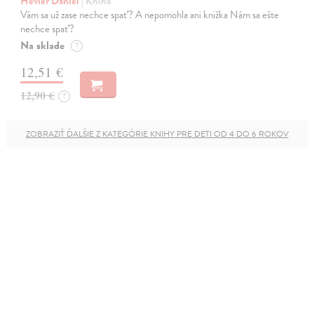
Hevier Daniel
| Kniha
Vám sa už zase nechce spať? A nepomohla ani knižka Nám sa ešte
nechce spať?
Na sklade
?
12,51 €
12,90 €
?
ZOBRAZIŤ ĎALŠIE Z KATEGÓRIE KNIHY PRE DETI OD 4 DO 6 ROKOV