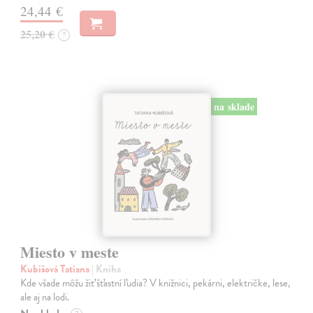
24,44 €
25,20 €
?
na sklade
Miesto v meste
Kubišová Tatiana
| Kniha
Kde všade môžu žiť šťastní ľudia? V knižnici, pekárni, električke, lese,
ale aj na lodi.