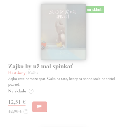
na sklade
Zajko by už mal spinkať
Hest Amy
| Kniha
Zajko este nemoze spat. Caka na tata, ktory sa nanho stale neprisiel
pozriet.
Na sklade
?
12,51 €
12,90 €
?