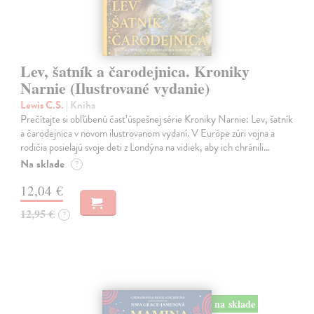
Lev, šatník a čarodejnica. Kroniky
Narnie (Ilustrované vydanie)
Lewis C.S.
| Kniha
Prečítajte si obľúbenú časť úspešnej série Kroniky Narnie: Lev, šatník
a čarodejnica v novom ilustrovanom vydaní. V Európe zúri vojna a
rodičia posielajú svoje deti z Londýna na vidiek, aby ich chránili…
Na sklade
?
12,04 €
12,95 €
?
na sklade