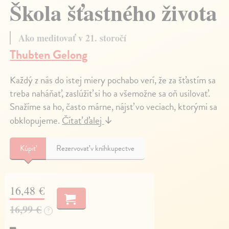
Škola šťastného života
Ako meditovať v 21. storočí
Thubten Gelong
Každý z nás do istej miery pochabo verí, že za šťastím sa
treba naháňať, zaslúžiť si ho a všemožne sa oň usilovať.
Snažíme sa ho, často márne, nájsť vo veciach, ktorými sa
obklopujeme.
Čítať ďalej
↓
Kúpiť
Rezervovať v kníhkupectve
16,48 €
16,99 €
?