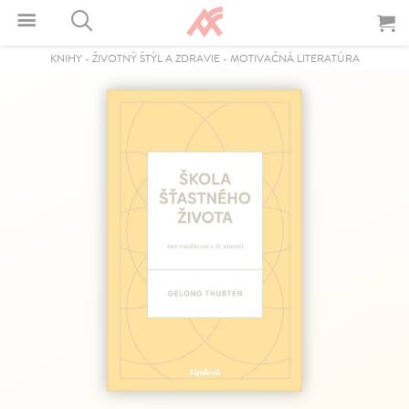
KNIHY
-
ŽIVOTNÝ ŠTÝL A ZDRAVIE
-
MOTIVAČNÁ LITERATÚRA