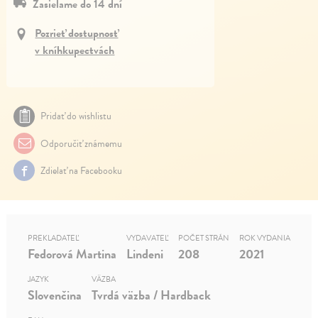
Zasielame do 14 dní
Pozrieť dostupnosť
v kníhkupectvách
Pridať do wishlistu
Odporučiť známemu
Zdielať na Facebooku
PREKLADATEĽ
VYDAVATEĽ
POČET STRÁN
ROK VYDANIA
Fedorová Martina
Lindeni
208
2021
JAZYK
VÄZBA
Slovenčina
Tvrdá väzba / Hardback