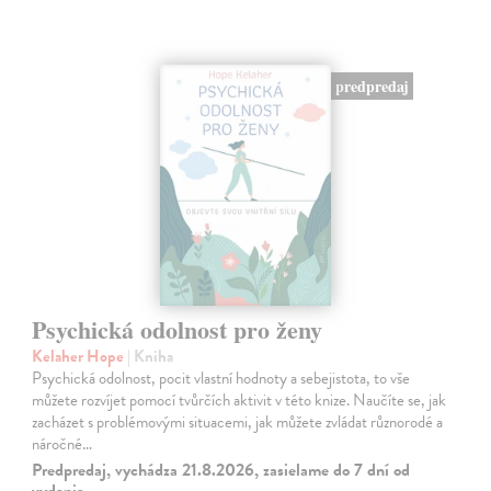
predpredaj
Psychická odolnost pro ženy
Kelaher Hope
| Kniha
Psychická odolnost, pocit vlastní hodnoty a sebejistota, to vše
můžete rozvíjet pomocí tvůrčích aktivit v této knize. Naučíte se, jak
zacházet s problémovými situacemi, jak můžete zvládat různorodé a
náročné…
Predpredaj, vychádza 21.8.2026, zasielame do 7 dní od
vydania