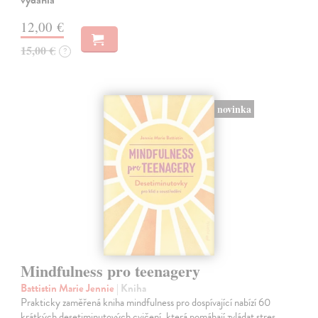
12,00 €
15,00 €
?
novinka
Mindfulness pro teenagery
Battistin Marie Jennie
| Kniha
Prakticky zaměřená kniha mindfulness pro dospívající nabízí 60
krátkých desetiminutových cvičení, která pomáhají zvládat stres,