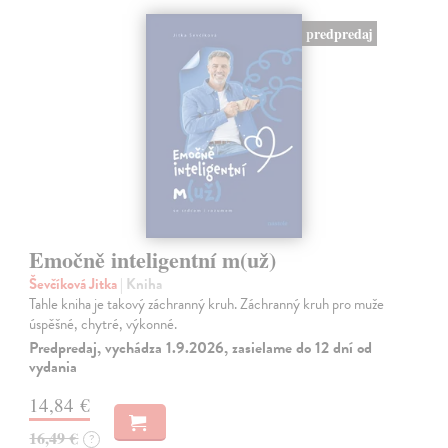
predpredaj
Emočně inteligentní m(už)
Ševčíková Jitka
| Kniha
Tahle kniha je takový záchranný kruh. Záchranný kruh pro muže
úspěšné, chytré, výkonné.
Predpredaj, vychádza 1.9.2026, zasielame do 12 dní od
vydania
14,84 €
16,49 €
?