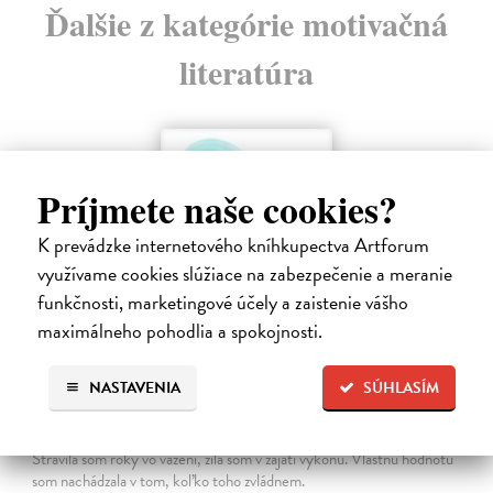
Ďalšie z kategórie motivačná
literatúra
Príjmete naše cookies?
K prevádzke internetového kníhkupectva Artforum
využívame cookies slúžiace na zabezpečenie a meranie
funkčnosti, marketingové účely a zaistenie vášho
maximálneho pohodlia a spokojnosti.
NASTAVENIA
SÚHLASÍM
Menej konať, viac byť
Gajdošová Stanislava
| Kniha
Strávila som roky vo väzení, žila som v zajatí výkonu. Vlastnú hodnotu
som nachádzala v tom, koľko toho zvládnem.