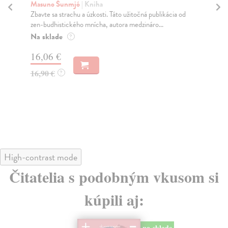
Masuno Šunmjó
| Kniha
Ma
Zbavte sa strachu a úzkosti. Táto užitočná publikácia od
Cít
zen-budhistického mnícha, autora medzináro...
bud
Na sklade
Na
?
16,06 €
16
16,90 €
16
?
High-contrast mode
Čitatelia s podobným vkusom si
kúpili aj:
na sklade