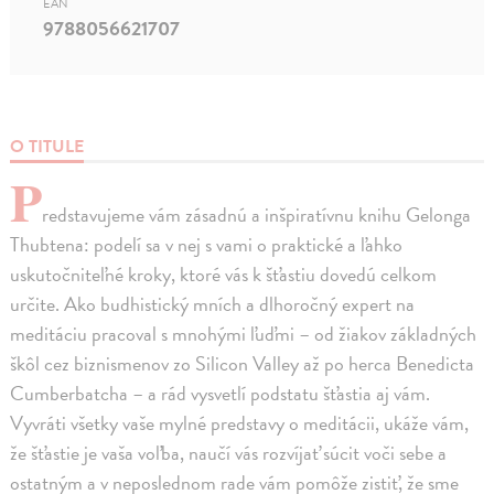
EAN
9788056621707
O TITULE
P
redstavujeme vám zásadnú a inšpiratívnu knihu Gelonga
Thubtena: podelí sa v nej s vami o praktické a ľahko
uskutočniteľné kroky, ktoré vás k šťastiu dovedú celkom
určite. Ako budhistický mních a dlhoročný expert na
meditáciu pracoval s mnohými ľuďmi – od žiakov základných
škôl cez biznismenov zo Silicon Valley až po herca Benedicta
Cumberbatcha – a rád vysvetlí podstatu šťastia aj vám.
Vyvráti všetky vaše mylné predstavy o meditácii, ukáže vám,
že šťastie je vaša voľba, naučí vás rozvíjať súcit voči sebe a
ostatným a v neposlednom rade vám pomôže zistiť, že sme