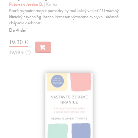
Peterson Jordan B.
| Kniha
Ktoré najhodnotnejšie poznatky by mal každý vedieť? Uznávaný
klinický psychológ Jordan Peterson významne ovplyvnil súčasné
chápanie osobnosti.
Do 4 dní
19,30 €
19,90 €
?