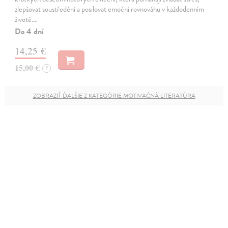
zlepšovat soustředění a posilovat emoční rovnováhu v každodenním
životě.…
Do 4 dní
14,25 €
15,00 €
?
ZOBRAZIŤ ĎALŠIE Z KATEGÓRIE MOTIVAČNÁ LITERATÚRA