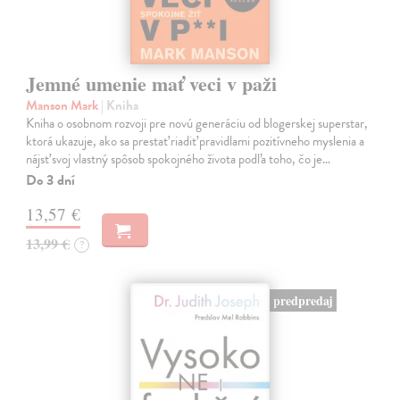
Jemné umenie mať veci v paži
Manson Mark
| Kniha
Kniha o osobnom rozvoji pre novú generáciu od blogerskej superstar,
ktorá ukazuje, ako sa prestať riadiť pravidlami pozitívneho myslenia a
nájsť svoj vlastný spôsob spokojného života podľa toho, čo je…
Do 3 dní
13,57 €
13,99 €
?
predpredaj