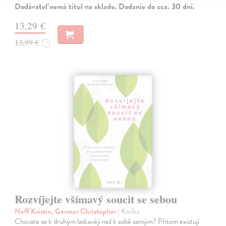
Dodávateľ nemá titul na sklade. Dodanie do cca. 30 dní.
13,29 €
13,99 €
?
Rozvíjejte všímavý soucit se sebou
Neff Kristin, Germer Christopher
| Kniha
Chováte se k druhým laskavěji než k sobě samým? Přitom existují