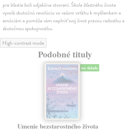
pre šťastie boli odjakživa stvorení. Škola šťastného života
vyvolá skutočnú revolúciu vo vašom vzťahu k myšlienkam a
emóciám a pomôže vám naplniť svoj život pravou radosťou a
skutočnou spokojnosťou.
High-contrast mode
Podobné tituly
na sklade
Umenie bezstarostného života
U