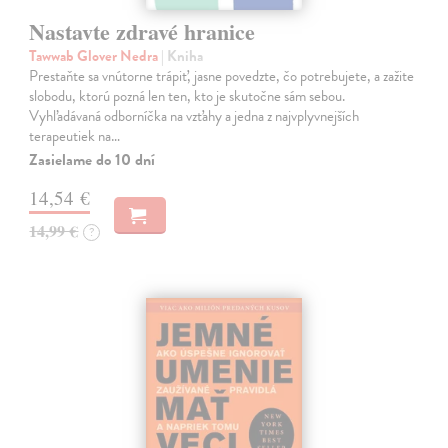
Nastavte zdravé hranice
Tawwab Glover Nedra
| Kniha
Prestaňte sa vnútorne trápiť, jasne povedzte, čo potrebujete, a zažite
slobodu, ktorú pozná len ten, kto je skutočne sám sebou.
Vyhľadávaná odborníčka na vzťahy a jedna z najvplyvnejších
terapeutiek na…
Zasielame do 10 dní
14,54 €
14,99 €
?