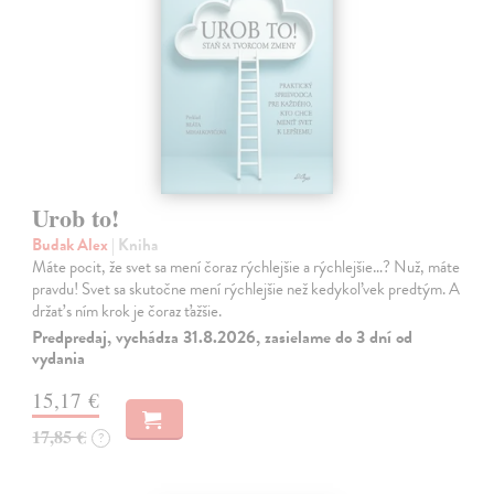
Urob to!
Budak Alex
| Kniha
Máte pocit, že svet sa mení čoraz rýchlejšie a rýchlejšie…? Nuž, máte
pravdu! Svet sa skutočne mení rýchlejšie než kedykoľvek predtým. A
držať s ním krok je čoraz ťažšie.
Predpredaj, vychádza 31.8.2026, zasielame do 3 dní od
vydania
15,17 €
17,85 €
?