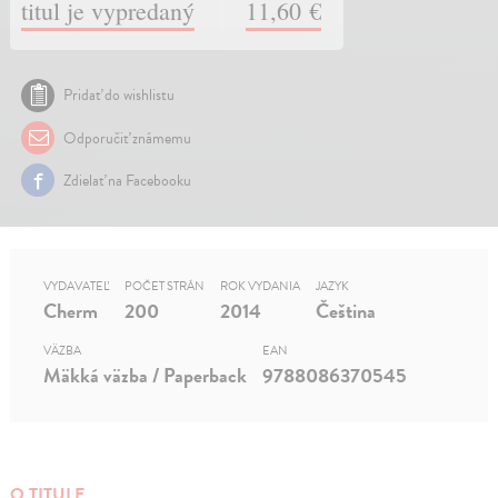
titul je vypredaný
11,60 €
Pridať do wishlistu
Odporučiť známemu
Zdielať na Facebooku
VYDAVATEĽ
POČET STRÁN
ROK VYDANIA
JAZYK
Cherm
200
2014
Čeština
VÄZBA
EAN
Mäkká väzba / Paperback
9788086370545
O TITULE