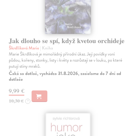
Jak dlouho se spí, když kvetou orchideje
Škrdlíková Marie
| Kniha
Marie Škrdlíková je mimořádný přírodní úkaz. Její povídky voní
půdou, kořeny, stonky, listy i květy a rozrůstají se v louku, po které
putují stíny mraků.
Čaká sa dotlač, vychádza 31.8.2026, zasielame do 7 dní od
dotlače
9,99 €
10,30 €
?