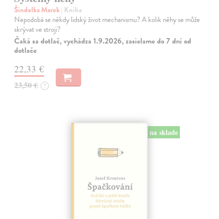
Šindelka Marek
| Kniha
Nepodobá se někdy lidský život mechanismu? A kolik něhy se může
skrývat ve stroji?
Čaká sa dotlač, vychádza 1.9.2026, zasielame do 7 dní od
dotlače
22,33 €
23,50 €
?
na sklade