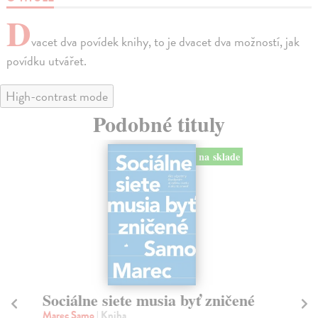
D
vacet dva povídek knihy, to je dvacet dva možností, jak
povídku utvářet.
High-contrast mode
Podobné tituly
na sklade
Sociálne siete musia byť zničené
S
K
Marec Samo
| Kniha