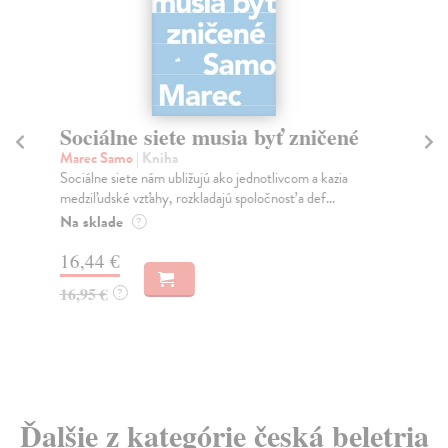
Sociálne siete musia byť zničené
S
K
Marec Samo
| Kniha
Sociálne siete nám ubližujú ako jednotlivcom a kazia
Mik
medziľudské vzťahy, rozkladajú spoločnosť a def...
Mon
o k
Na sklade
?
Na
16,44 €
23
16,95 €
?
24
Ďalšie z kategórie česká beletria