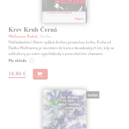
Krev Kruh Černá
Wollmann Radek
| Kniha
Nakladatelství Alarm vydává druhou prozaickou knihu. Kniha od
Radka Wollmanna je návratem do konce devadesátých let, kdy se
subkultury po svém vypořádávaly s porevolučním chaosem.
Na sklade
?
18,80 €
dotlač