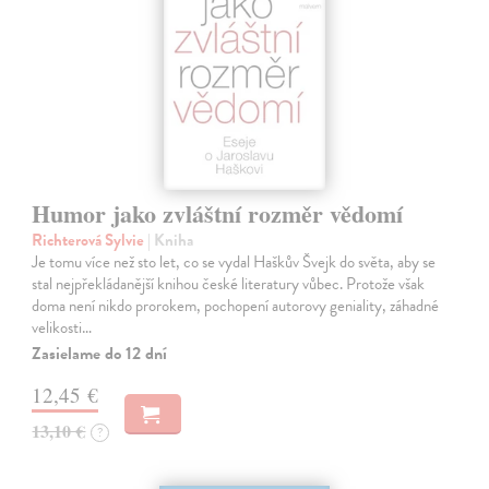
Humor jako zvláštní rozměr vědomí
Richterová Sylvie
| Kniha
Je tomu více než sto let, co se vydal Haškův Švejk do světa, aby se
stal nejpřekládanější knihou české literatury vůbec. Protože však
doma není nikdo prorokem, pochopení autorovy geniality, záhadné
velikosti…
Zasielame do 12 dní
12,45 €
13,10 €
?