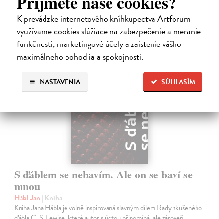
Príjmete naše cookies?
14,73 €
K prevádzke internetového kníhkupectva Artforum
15,50 €
?
využívame cookies slúžiace na zabezpečenie a meranie
funkčnosti, marketingové účely a zaistenie vášho
maximálneho pohodlia a spokojnosti.
na sklade
NASTAVENIA
SÚHLASÍM
S ďáblem se nebavím. Ale on se baví se
mnou
Hábl Jan
| Kniha
Kniha Jana Hábla je volně inspirovaná slavným dílem Rady zkušeného
ďábla C. S. Lewise, které autor s úctou připomíná, ale zároveň