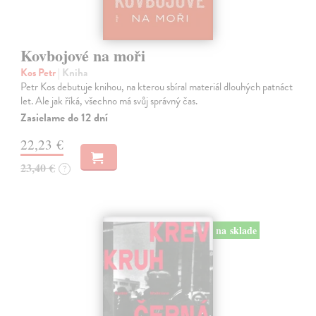
Kovbojové na moři
Kos Petr
| Kniha
Petr Kos debutuje knihou, na kterou sbíral materiál dlouhých patnáct
let. Ale jak říká, všechno má svůj správný čas.
Zasielame do 12 dní
22,23 €
23,40 €
?
na sklade