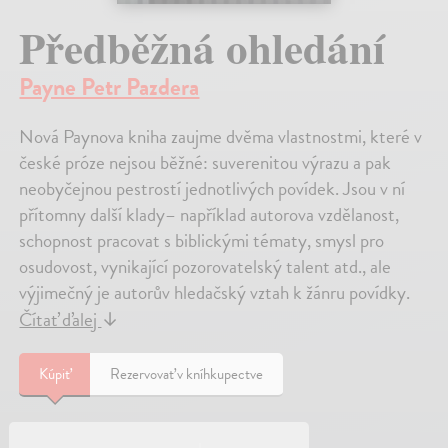
Předběžná ohledání
Payne Petr Pazdera
Nová Paynova kniha zaujme dvěma vlastnostmi, které v
české próze nejsou běžné: suverenitou výrazu a pak
neobyčejnou pestrostí jednotlivých povídek. Jsou v ní
přítomny další klady– například autorova vzdělanost,
schopnost pracovat s biblickými tématy, smysl pro
osudovost, vynikající pozorovatelský talent atd., ale
výjimečný je autorův hledačský vztah k žánru povídky.
Čítať ďalej
↓
Kúpiť
Rezervovať v kníhkupectve