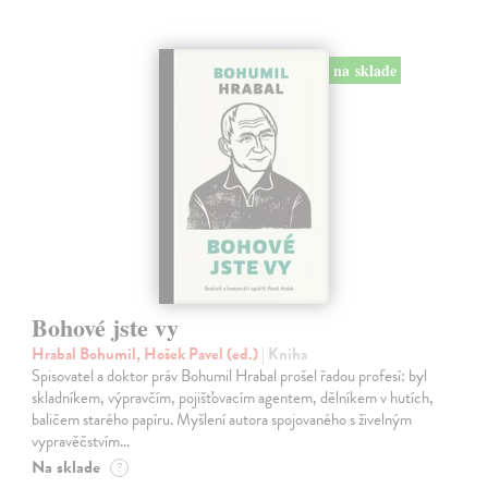
na sklade
Bohové jste vy
Hrabal Bohumil, Hošek Pavel (ed.)
| Kniha
Spisovatel a doktor práv Bohumil Hrabal prošel řadou profesí: byl
skladníkem, výpravčím, pojišťovacím agentem, dělníkem v hutích,
baličem starého papíru. Myšlení autora spojovaného s živelným
vypravěčstvím…
Na sklade
?