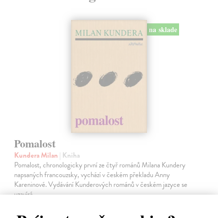
na sklade
Pomalost
Kundera Milan
| Kniha
Pomalost, chronologicky první ze čtyř románů Milana Kundery
napsaných francouzsky, vychází v českém překladu Anny
Kareninové. Vydávání Kunderových románů v českém jazyce se
uzavírá.
Na sklade
?