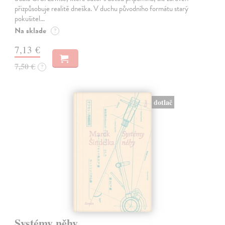
přizpůsobuje realitě dneška. V duchu původního formátu starý
pokušitel…
Na sklade
?
7,13 €
7,50 €
?
dotlač
Systémy něhy