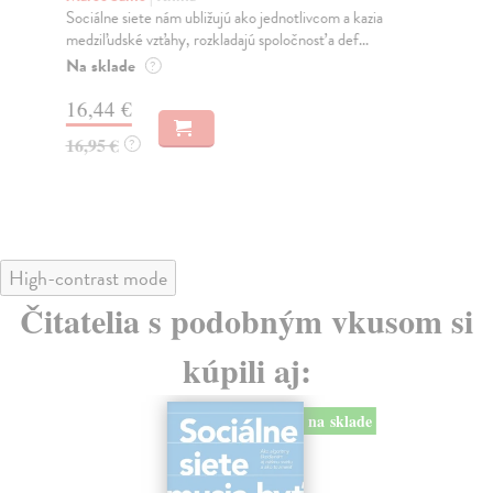
Sociálne siete nám ubližujú ako jednotlivcom a kazia
Mik
medziľudské vzťahy, rozkladajú spoločnosť a def...
Mon
o k
Na sklade
?
Na
16,44 €
23
16,95 €
?
24
High-contrast mode
Čitatelia s podobným vkusom si
kúpili aj:
na sklade