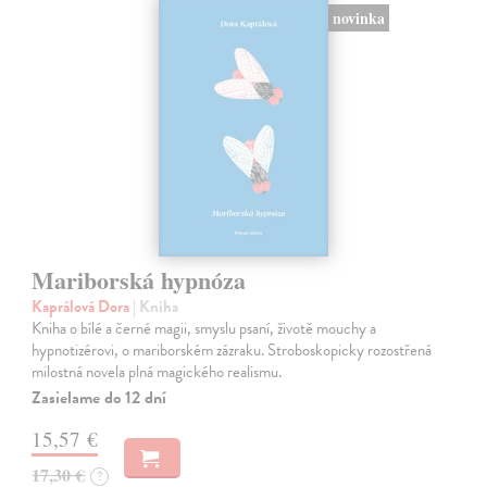
novinka
Mariborská hypnóza
Kaprálová Dora
| Kniha
Kniha o bílé a černé magii, smyslu psaní, životě mouchy a
hypnotizérovi, o mariborském zázraku. Stroboskopicky rozostřená
milostná novela plná magického realismu.
Zasielame do 12 dní
15,57 €
17,30 €
?