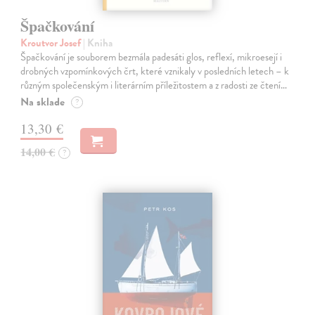
Špačkování
Kroutvor Josef
| Kniha
Špačkování je souborem bezmála padesáti glos, reflexí, mikroesejí i
drobných vzpomínkových črt, které vznikaly v posledních letech – k
různým společenským i literárním příležitostem a z radosti ze čtení…
Na sklade
?
13,30 €
14,00 €
?