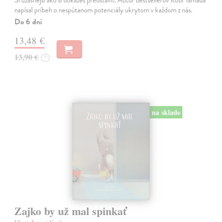
napísal príbeh o nespútanom potenciály ukrytom v každom z nás.
Do 6 dní
13,48 €
13,90 €
?
na sklade
Zajko by už mal spinkať