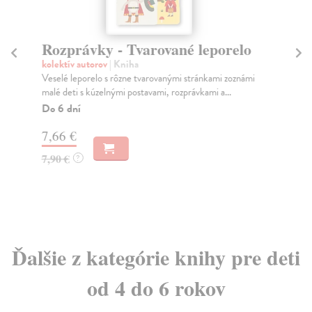
Rozprávky - Tvarované leporelo
R
z
kolektív autorov
| Kniha
Veselé leporelo s rôzne tvarovanými stránkami zoznámi
Sto
malé deti s kúzelnými postavami, rozprávkami a...
Pro
nád
Do 6 dní
pút
7,66 €
Do
7,90 €
?
17
17
Ďalšie z kategórie knihy pre deti
od 4 do 6 rokov