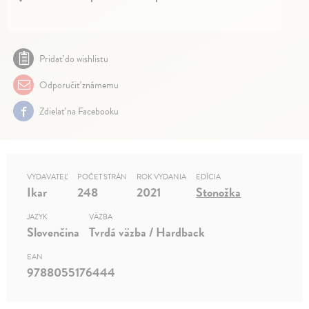
Pridať do wishlistu
Odporučiť známemu
Zdielať na Facebooku
VYDAVATEĽ
POČET STRÁN
ROK VYDANIA
EDÍCIA
Ikar
248
2021
Stonožka
JAZYK
VÄZBA
Slovenčina
Tvrdá väzba / Hardback
EAN
9788055176444