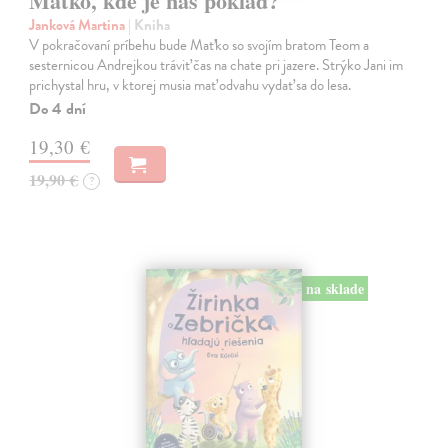
Maťko, kde je náš poklad?
Janková Martina
| Kniha
V pokračovaní príbehu bude Maťko so svojím bratom Teom a
sesternicou Andrejkou tráviť čas na chate pri jazere. Strýko Jani im
prichystal hru, v ktorej musia mať odvahu vydať sa do lesa.
Do 4 dní
19,30 €
19,90 €
?
na sklade