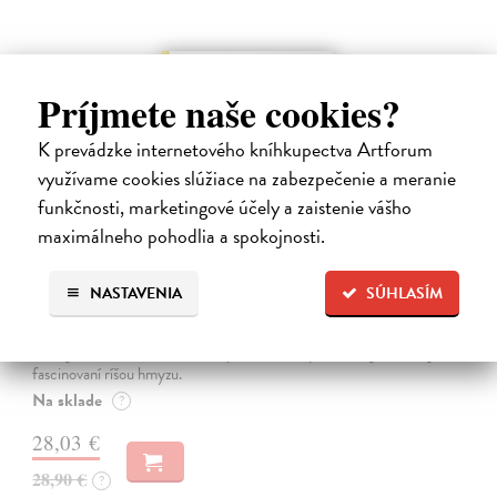
na sklade
Príjmete naše cookies?
K prevádzke internetového kníhkupectva Artforum
využívame cookies slúžiace na zabezpečenie a meranie
funkčnosti, marketingové účely a zaistenie vášho
maximálneho pohodlia a spokojnosti.
NASTAVENIA
SÚHLASÍM
Alica a hmyz
Dúbravský Andrej
| Kniha
Alica je zvedavá mačka, ktorá býva so zvedavým Andrejom. Obaja sú
fascinovaní ríšou hmyzu.
Na sklade
?
28,03 €
28,90 €
?