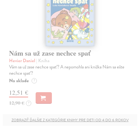
Nám sa už zase nechce spať
Hevier Daniel
| Kniha
Vám sa už zase nechce spať? A nepomohla ani knižka Nám sa ešte
nechce spať?
Na sklade
?
12,51 €
12,90 €
?
ZOBRAZIŤ ĎALŠIE Z KATEGÓRIE KNIHY PRE DETI OD 4 DO 6 ROKOV