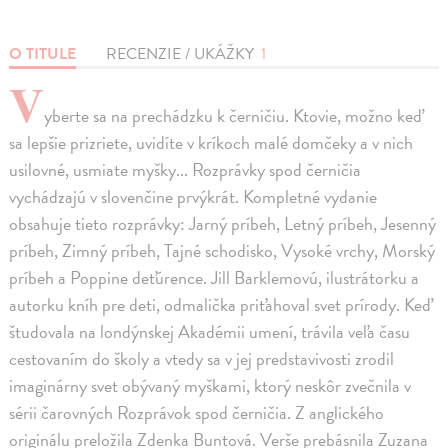
O TITULE
RECENZIE / UKÁŽKY
1
V
yberte sa na prechádzku k černičiu. Ktovie, možno keď
sa lepšie prizriete, uvidíte v kríkoch malé domčeky a v nich
usilovné, usmiate myšky... Rozprávky spod černičia
vychádzajú v slovenčine prvýkrát. Kompletné vydanie
obsahuje tieto rozprávky: Jarný príbeh, Letný príbeh, Jesenný
príbeh, Zimný príbeh, Tajné schodisko, Vysoké vrchy, Morský
príbeh a Poppine deťúrence. Jill Barklemovú, ilustrátorku a
autorku kníh pre deti, odmalička priťahoval svet prírody. Keď
študovala na londýnskej Akadémii umení, trávila veľa času
cestovaním do školy a vtedy sa v jej predstavivosti zrodil
imaginárny svet obývaný myškami, ktorý neskôr zvečnila v
sérii čarovných Rozprávok spod černičia. Z anglického
originálu preložila Zdenka Buntová. Verše prebásnila Zuzana