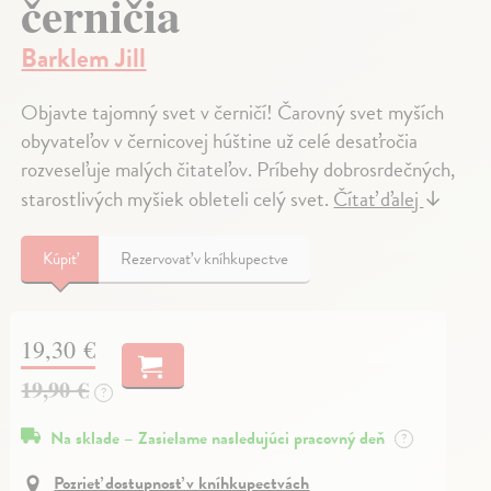
černičia
Barklem Jill
Objavte tajomný svet v černičí! Čarovný svet myších
obyvateľov v černicovej húštine už celé desaťročia
rozveseľuje malých čitateľov. Príbehy dobrosrdečných,
starostlivých myšiek obleteli celý svet.
Čítať ďalej
↓
Kúpiť
Rezervovať v kníhkupectve
19,30 €
19,90 €
?
Na sklade – Zasielame nasledujúci pracovný deň
?
Pozrieť dostupnosť v kníhkupectvách