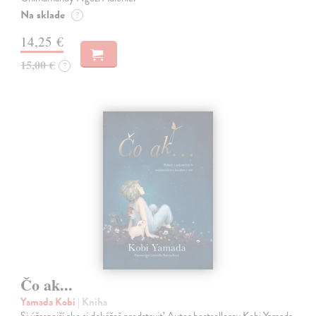
Na sklade
?
14,25 €
15,00 €
?
Čo ak...
Yamada Kobi
| Kniha
Si úžasnejší ako si dokážeš predstaviť. Autor bestsellerov Kobi Yamada