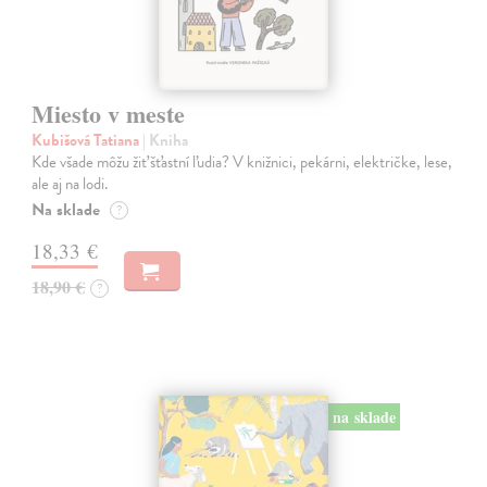
Miesto v meste
Kubišová Tatiana
| Kniha
Kde všade môžu žiť šťastní ľudia? V knižnici, pekárni, električke, lese,
ale aj na lodi.
Na sklade
?
18,33 €
18,90 €
?
na sklade