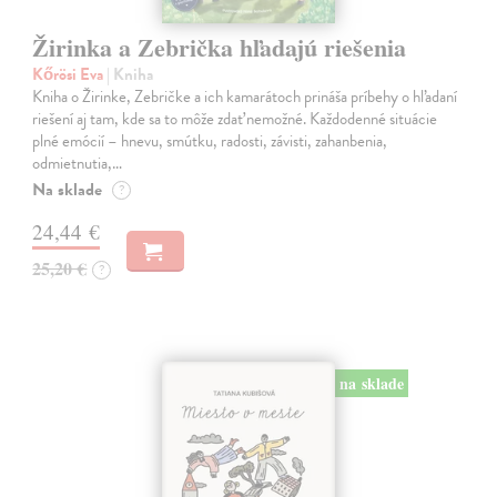
Žirinka a Zebrička hľadajú riešenia
Kőrösi Eva
| Kniha
Kniha o Žirinke, Zebričke a ich kamarátoch prináša príbehy o hľadaní
riešení aj tam, kde sa to môže zdať nemožné. Každodenné situácie
plné emócií – hnevu, smútku, radosti, závisti, zahanbenia,
odmietnutia,…
Na sklade
?
24,44 €
25,20 €
?
na sklade