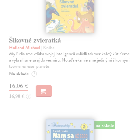
Šikovné zvieratká
Holland Michael
| Kniha
My ľudia sme vďaka svojej inteligencii ovládli takmer každý kút Zeme
a vybrali sme sa aj do vesmíru. No zďaleka nie sme jedinými šikovnými
tvormi na našej planéte.
Na sklade
?
16,06 €
16,90 €
?
na sklade