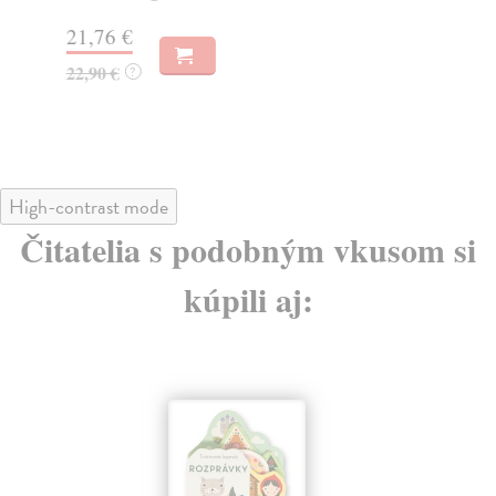
Na
21,76 €
19
22,90 €
?
19
High-contrast mode
Čitatelia s podobným vkusom si
kúpili aj: