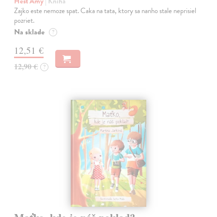
Hest Amy
| Kniha
Zajko este nemoze spat. Caka na tata, ktory sa nanho stale neprisiel
pozriet.
Na sklade
?
12,51 €
12,90 €
?