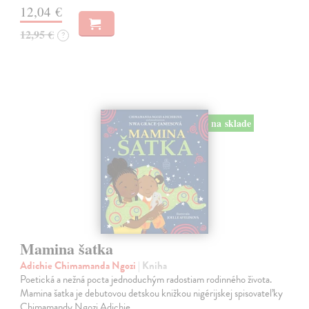
12,04 €
12,95 €
?
na sklade
Mamina šatka
Adichie Chimamanda Ngozi
| Kniha
Poetická a nežná pocta jednoduchým radostiam rodinného života.
Mamina šatka je debutovou detskou knižkou nigérijskej spisovateľky
Chimamandy Ngozi Adichie.